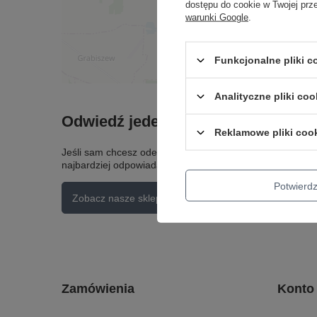
dostępu do cookie w Twojej prz
warunki Google
.
Funkcjonalne pliki 
Analityczne pliki coo
Odwiedź jeden z naszych sklepów
Reklamowe pliki coo
Jeśli sam chcesz odebrac zamówienie lub obejrzeć nasz 
najbardziej odpowiada Twoim potrzebom.
Potwier
Zobacz nasze sklepy
Zamówienia
Konto