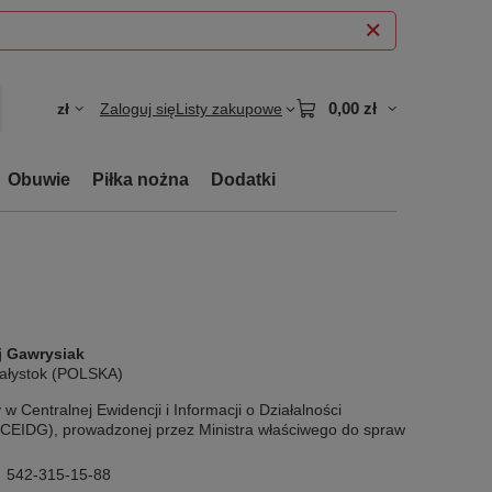
0,00 zł
zł
Zaloguj się
Listy zakupowe
Obuwie
Piłka nożna
Dodatki
 Gawrysiak
iałystok (POLSKA)
w Centralnej Ewidencji i Informacji o Działalności
CEIDG), prowadzonej przez Ministra właściwego do spraw
542-315-15-88