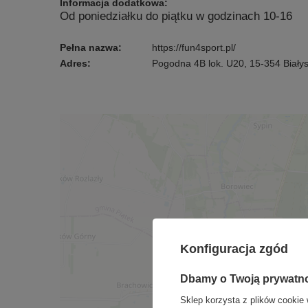
Informacja dodatkowa:
Od poniedziałku do piątku w godzinach 10-16
Pełna nazwa:
https://fun4sport.pl/
Adres:
Pogodna 4B lok. U20, 15-354 Biały
Konfiguracja zgód
Dbamy o Twoją prywatn
Sklep korzysta z plików cookie 