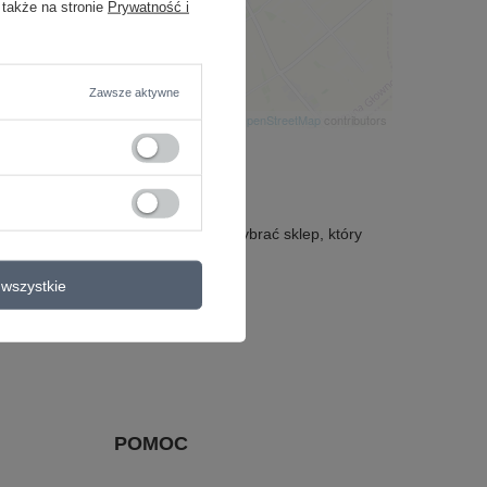
 także na stronie
Prywatność i
Zawsze aktywne
Leaflet
|
©
OpenStreetMap
contributors
dz adresy i godziny dostaw, aby wybrać sklep, który
wszystkie
POMOC