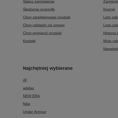
Status zamówienia
Zarejestr
Śledzenie przesyłki
Koszyk
Chcę zareklamować produkt
Listy za
Chcę odstąpić od umowy
Lista za
Chcę wymienić produkt
Historia 
Kontakt
Moje rab
Newslett
Najchętniej wybierane
4F
adidas
NEW ERA
Nike
Under Armour