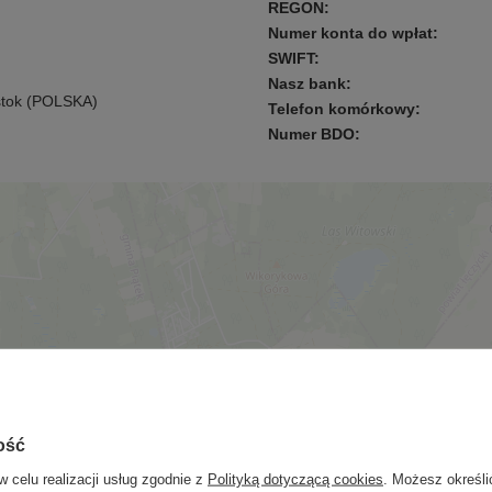
REGON:
Numer konta do wpłat:
SWIFT:
Nasz bank:
stok (POLSKA)
Telefon komórkowy:
Numer BDO:
ość
w celu realizacji usług zgodnie z
Polityką dotyczącą cookies
. Możesz określi