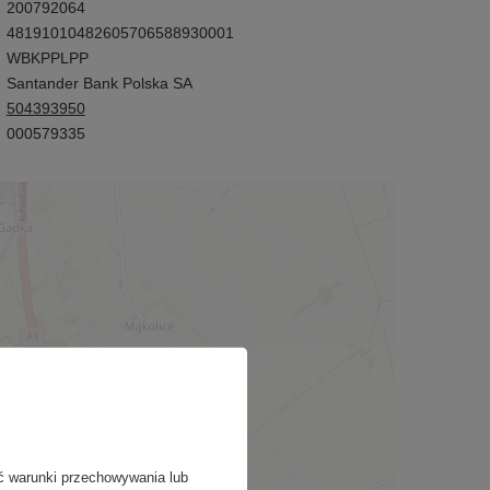
200792064
48191010482605706588930001
WBKPPLPP
Santander Bank Polska SA
504393950
000579335
ć warunki przechowywania lub