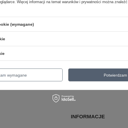
eglądarce. Więcej informacji na temat warunków i prywatności można znaleźć
cookie (wymagane)
kie
kie
asortyment, możesz to zrobić w jednym z wielu naszych sklepów. Spraw
dzam wymagane
Potwierdzam 
INFORMACJE