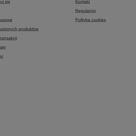
uj się
Kontakt
Regulamin
kupowe
Polityka cookies
kupionych produktów
transakcji
aty
er