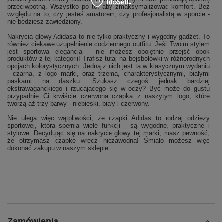
przeciwpotną. Wszystko po to, aby zmaksymalizować komfort. Bez
względu na to, czy jesteś amatorem, czy profesjonalistą w sporcie -
nie będziesz zawiedziony.
Nakrycia głowy Adidasa to nie tylko praktyczny i wygodny gadżet. To
również ciekawe uzupełnienie codziennego outfitu. Jeśli Twoim stylem
jest sportowa elegancja - nie możesz obojętnie przejść obok
produktów z tej kategorii! Trafisz tutaj na bejsbolówki w różnorodnych
opcjach kolorystycznych. Jedną z nich jest ta w klasycznym wydaniu
- czarna, z logo marki, oraz trzema, charakterystycznymi, białymi
paskami na daszku. Szukasz czegoś jednak bardziej
ekstrawaganckiego i rzucającego się w oczy? Być może do gustu
przypadnie Ci krwiście czerwona czapka z naszytym logo, które
tworzą aż trzy barwy - niebieski, biały i czerwony.
Nie ulega więc wątpliwości, że czapki Adidas to rodzaj odzieży
sportowej, która spełnia wiele funkcji - są wygodne, praktyczne i
stylowe. Decydując się na nakrycie głowy tej marki, masz pewność,
że otrzymasz czapkę wręcz niezawodną! Śmiało możesz więc
dokonać zakupu w naszym sklepie.
Zamówienia