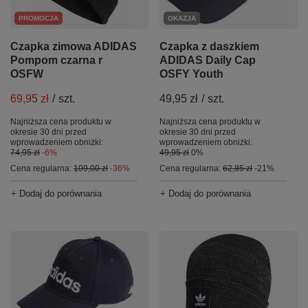
PROMOCJA
OKAZJA
Czapka zimowa ADIDAS
Czapka z daszkiem
Pompom czarna r
ADIDAS Daily Cap
OSFW
OSFY Youth
69,95 zł
/
szt.
49,95 zł
/
szt.
Najniższa cena produktu w
Najniższa cena produktu w
okresie 30 dni przed
okresie 30 dni przed
wprowadzeniem obniżki:
wprowadzeniem obniżki:
74,95 zł
-6%
49,95 zł
0%
Cena regularna:
109,00 zł
-36%
Cena regularna:
62,85 zł
-21%
+ Dodaj do porównania
+ Dodaj do porównania