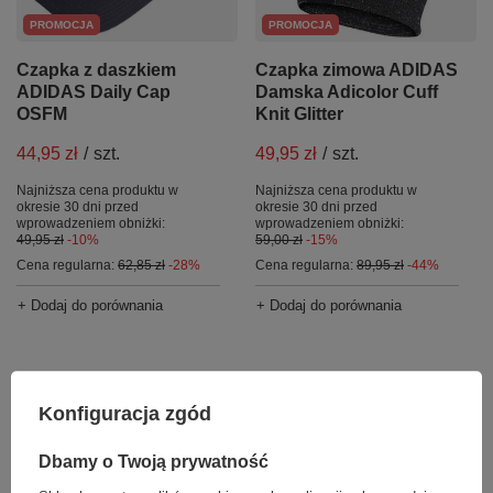
PROMOCJA
PROMOCJA
Czapka z daszkiem
Czapka zimowa ADIDAS
ADIDAS Daily Cap
Damska Adicolor Cuff
OSFM
Knit Glitter
44,95 zł
/
szt.
49,95 zł
/
szt.
Najniższa cena produktu w
Najniższa cena produktu w
okresie 30 dni przed
okresie 30 dni przed
wprowadzeniem obniżki:
wprowadzeniem obniżki:
49,95 zł
-10%
59,00 zł
-15%
Cena regularna:
62,85 zł
-28%
Cena regularna:
89,95 zł
-44%
+ Dodaj do porównania
+ Dodaj do porównania
Sportowe czapki Adidas
Konfiguracja zgód
Stylowa czapka adidas to jeden z wyróżników casualu. Szeroka gama
kolorów pozwala dzieciom, paniom i panom dopasować idealny model
i do swojego stylu, i do innych elementów kreacji. Najczęściej po
Dbamy o Twoją prywatność
czapkę adidas z daszkiem sięga się podczas upałów. Ten model
rewelacyjnie chroni przed promieniami słonecznymi. Poza tym