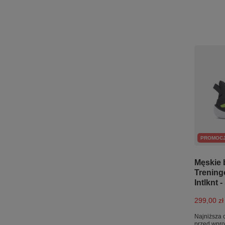
PROMOC
Męskie 
Trening
Intlknt -
299,00 zł
Najniższa 
przed wpr