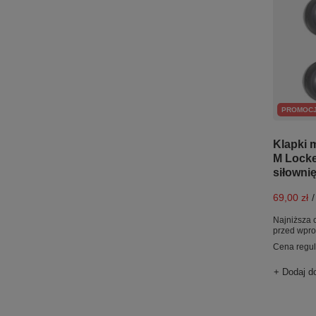
PROMOC
Klapki
M Locke
siłowni
69,00 zł
/
Najniższa 
przed wpr
Cena regu
+ Dodaj d