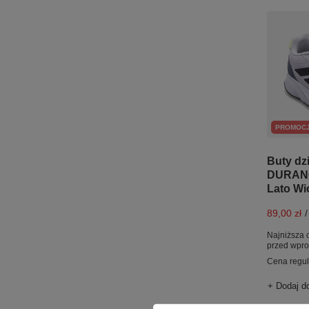
PROMOC
Buty dz
DURANO
Lato Wi
89,00 zł
/
Najniższa 
przed wpr
Cena regu
+ Dodaj d