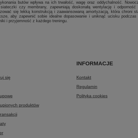
wykonania butów wpływa na ich trwałość, wagę oraz oddychalność. Nowocz
 siateczki czy membrany, zapewniają doskonałą wentylację i odporność
yzować się lekką konstrukcją i zaawansowaną amortyzacją, która chroni 
ksze, aby zapewnić sobie idealne dopasowanie i uniknąć ucisku podczas 
iki i przyjemność z każdego treningu.
INFORMACJE
uj się
Kontakt
Regulamin
kupowe
Polityka cookies
kupionych produktów
transakcji
aty
er