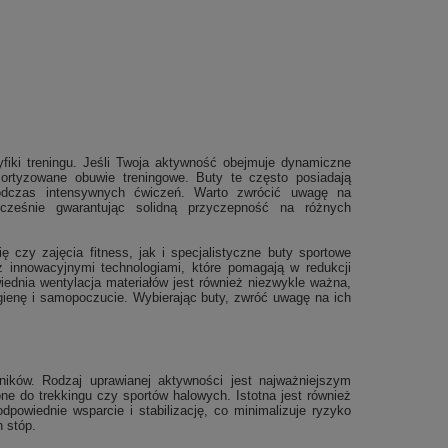
fiki treningu. Jeśli Twoja aktywność obejmuje dynamiczne
mortyzowane obuwie treningowe. Buty te często posiadają
podczas intensywnych ćwiczeń. Warto zwrócić uwagę na
ocześnie gwarantując solidną przyczepność na różnych
czy zajęcia fitness, jak i specjalistyczne buty sportowe
 innowacyjnymi technologiami, które pomagają w redukcji
ednia wentylacja materiałów jest również niezwykle ważna,
ienę i samopoczucie. Wybierając buty, zwróć uwagę na ich
ników. Rodzaj uprawianej aktywności jest najważniejszym
ne do trekkingu czy sportów halowych. Istotna jest również
powiednie wsparcie i stabilizację, co minimalizuje ryzyko
h stóp.