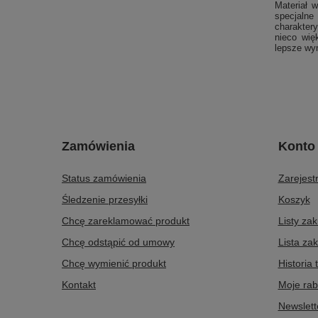
Materiał 
specjalne
charakter
nieco wię
lepsze wyn
Zamówienia
Konto
Status zamówienia
Zarejestr
Śledzenie przesyłki
Koszyk
Chcę zareklamować produkt
Listy za
Chcę odstąpić od umowy
Lista za
Chcę wymienić produkt
Historia 
Kontakt
Moje rab
Newslett