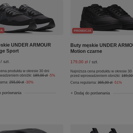
JA
PROMOCJA
ęskie UNDER ARMOUR
Buty męskie UNDER ARM
ge Sport
Motion czarne
/
szt.
179,00 zł
/
szt.
cena produktu w okresie 30 dni
Najniższa cena produktu w okresie 30 
owadzeniem obniżki:
189,00 zł
-5%
przed wprowadzeniem obniżki:
189,00 
larna:
255,00 zł
-30%
Cena regularna:
365,00 zł
-51%
o porównania
+ Dodaj do porównania