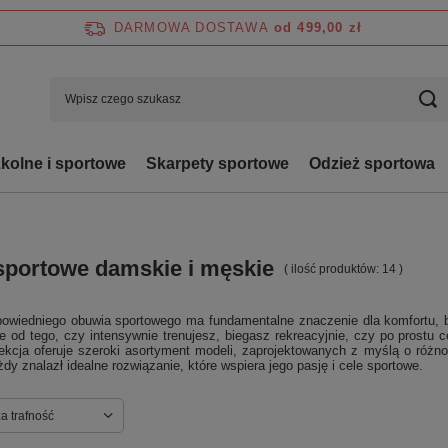
DARMOWA DOSTAWA
od 499,00 zł
zkolne i sportowe
Skarpety sportowe
Odzież sportowa
sportowe damskie i męskie
( ilość produktów:
14
)
owiedniego obuwia sportowego ma fundamentalne znaczenie dla komfortu, be
e od tego, czy intensywnie trenujesz, biegasz rekreacyjnie, czy po prostu 
ekcja oferuje szeroki asortyment modeli, zaprojektowanych z myślą o różn
żdy znalazł idealne rozwiązanie, które wspiera jego pasję i cele sportowe.
ortowanie
a trafność