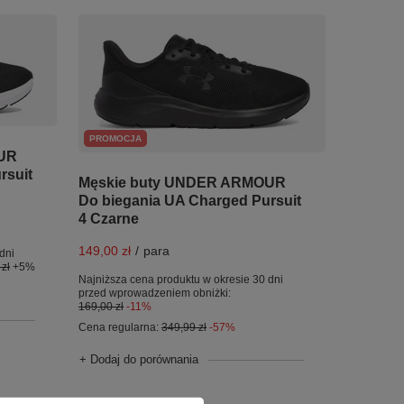
PROMOCJA
UR
rsuit
Męskie buty UNDER ARMOUR
Do biegania UA Charged Pursuit
4 Czarne
149,00 zł
/
para
dni
zł
+5%
Najniższa cena produktu w okresie 30 dni
przed wprowadzeniem obniżki:
169,00 zł
-11%
Cena regularna:
349,99 zł
-57%
+ Dodaj do porównania