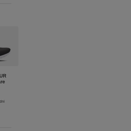
OUR
are
dni