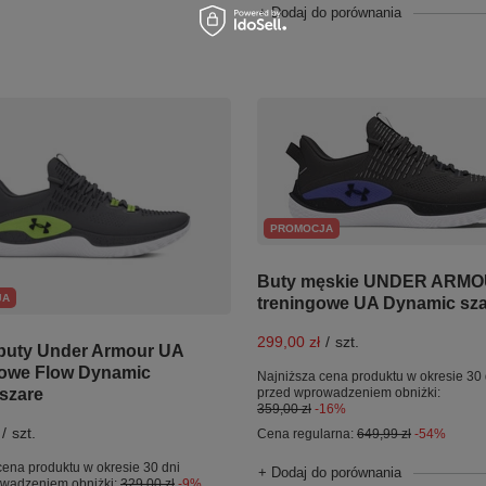
+ Dodaj do porównania
PROMOCJA
Buty męskie UNDER ARM
JA
treningowe UA Dynamic sz
299,00 zł
/
szt.
buty Under Armour UA
owe Flow Dynamic
Najniższa cena produktu w okresie 30 
 szare
przed wprowadzeniem obniżki:
359,00 zł
-16%
/
szt.
Cena regularna:
649,99 zł
-54%
cena produktu w okresie 30 dni
+ Dodaj do porównania
owadzeniem obniżki:
329,00 zł
-9%