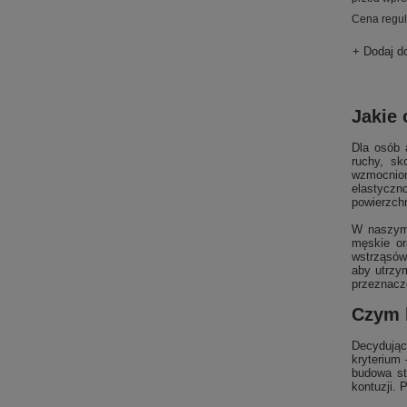
Cena regu
+ Dodaj d
Jakie
Dla osób 
ruchy, sk
wzmocnio
elastycz
powierzch
W naszym 
męskie or
wstrząsów
aby utrzy
przeznacz
Czym 
Decydując
kryterium 
budowa st
kontuzji. 