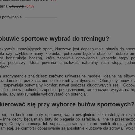
larna:
649,99 zł
-54%
o porównania
 obuwie sportowe wybrać do treningu?
aktywnie uprawiających sport, kluczowe jest dopasowanie obuwia do specy
oki czy szybkie zmiany kierunku, potrzebne będzie stabilne i dobrze a
ną konstrukcję boczną, która zapewnia odpowiednie wsparcie stopy 
ność podeszwy, która powinna umożliwiać naturalny ruch stopy, jedn
niach.
asortymencie znajdziesz zarówno uniwersalne modele, idealne na siłownię 
az damskie, przeznaczone do konkretnych dyscyplin. Oferujemy obuwie z
 i zapewniają optymalny komfort nawet podczas długotrwałych sesji. Odpowi
mać stopę w suchości i zapobiec przegrzewaniu, co znacząco wpływa na hig
enie, aby maksymalnie wykorzystać ich potencjał.
kierować się przy wyborze butów sportowych?
 się na konkretne buty sportowe, warto uwzględnić kilka istotnych czyn
– Inne cechy będą miały buty do biegania po asfalcie, a inne te przeznaczo
opy; Osoby z pronacją lub supinacją powinny szukać modeli oferujących od
Pamiętaj, że komfort i dopasowanie są absolutnie kluczowe dla zdrowia Twoic