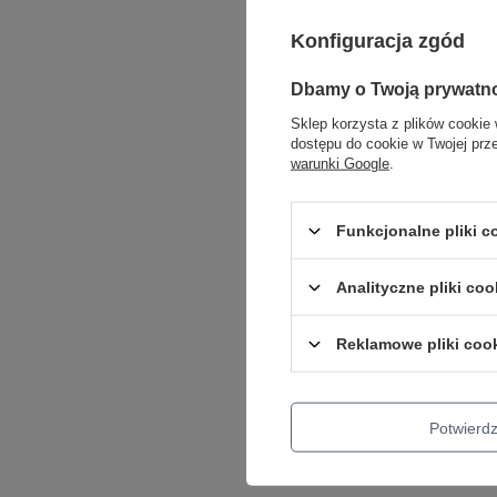
Konfiguracja zgód
Dbamy o Twoją prywatn
Sklep korzysta z plików cookie 
dostępu do cookie w Twojej prz
warunki Google
.
PROMOC
Funkcjonalne pliki 
Męskie
Do bieg
4 Czarn
Analityczne pliki coo
159,00 zł
Reklamowe pliki coo
Najniższa 
przed wpr
Cena regu
Potwier
+ Dodaj d