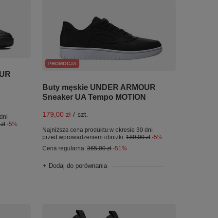
PROMOCJA
OUR
Buty męskie UNDER ARMOUR
Sneaker UA Tempo MOTION
179,00 zł
/
szt.
dni
zł
-5%
Najniższa cena produktu w okresie 30 dni
przed wprowadzeniem obniżki:
189,00 zł
-5%
Cena regularna:
365,00 zł
-51%
+ Dodaj do porównania