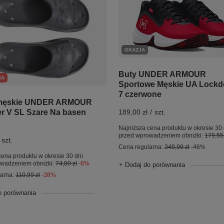
OKAZJA
Buty UNDER ARMOUR
JA
Sportowe Męskie UA Lock
7 czerwone
 męskie UNDER ARMOUR
r V SL Szare Na basen
189,00 zł
/
szt.
ę
Najniższa cena produktu w okresie 30 
przed wprowadzeniem obniżki:
179,55 
szt.
Cena regularna:
349,99 zł
-46%
cena produktu w okresie 30 dni
owadzeniem obniżki:
74,00 zł
-6%
+ Dodaj do porównania
larna:
110,99 zł
-38%
o porównania