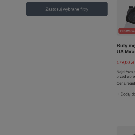
Zastosuj wybrane filtry
PROMOC
Buty m
UA Mira
179,00 zł
Najniższa 
przed wpr
Cena regu
+ Dodaj d