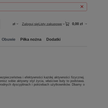
0,00 zł
zł
Zaloguj się
Listy zakupowe
Obuwie
Piłka nożna
Dodatki
zpieczeństwa i efektywności każdej aktywności fizycznej.
cenisz sobie aktywny styl życia, właściwe buty to podstawa.
orodnych dyscyplinach i potrzebach użytkowników. Dbamy o