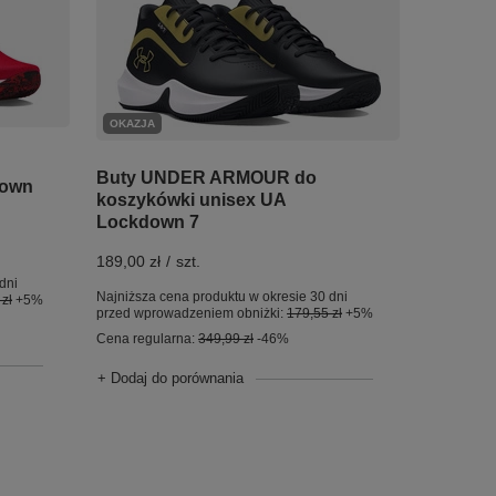
OKAZJA
Buty UNDER ARMOUR do
down
koszykówki unisex UA
Lockdown 7
189,00 zł
/
szt.
dni
Najniższa cena produktu w okresie 30 dni
zł
+5%
przed wprowadzeniem obniżki:
179,55 zł
+5%
Cena regularna:
349,99 zł
-46%
+ Dodaj do porównania