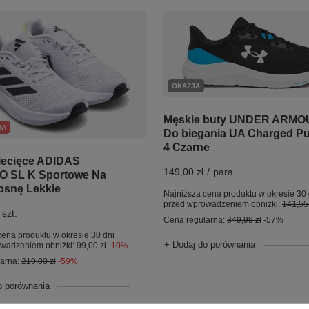
OKAZJA
Męskie buty UNDER ARMO
JA
Do biegania UA Charged Pu
4 Czarne
iecięce ADIDAS
149,00 zł
/
para
 SL K Sportowe Na
osnę Lekkie
Najniższa cena produktu w okresie 30 
przed wprowadzeniem obniżki:
141,55 
szt.
Cena regularna:
349,99 zł
-57%
cena produktu w okresie 30 dni
+ Dodaj do porównania
owadzeniem obniżki:
99,00 zł
-10%
larna:
219,00 zł
-59%
o porównania