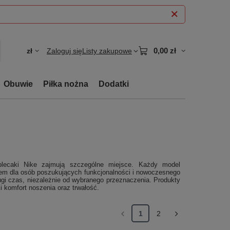
0,00 zł
zł
Zaloguj się
Listy zakupowe
Obuwie
Piłka nożna
Dodatki
 plecaki Nike zajmują szczególne miejsce. Każdy model
em dla osób poszukujących funkcjonalności i nowoczesnego
ugi czas, niezależnie od wybranego przeznaczenia. Produkty
 komfort noszenia oraz trwałość.
1
2