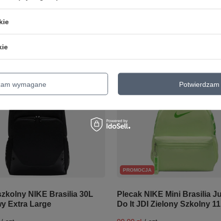
Najniższa cena produktu w okresie 30 
cena produktu w okresie 30 dni
przed wprowadzeniem obniżki:
119,00 
owadzeniem obniżki:
109,00 zł
0%
kie
Cena regularna:
159,00 zł
-25%
larna:
149,99 zł
-27%
+ Dodaj do porównania
o porównania
kie
dzam wymagane
Potwierdzam 
PROMOCJA
szkolny NIKE Brasilia 30L
Plecak NIKE Mini Brasilia J
y Extra Large
Do It JDI Zielony Szkolny 1