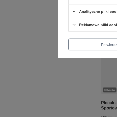
Najniższa 
przed wpr
Analityczne pliki coo
Cena regu
+ Dodaj d
Reklamowe pliki coo
Potwier
OKAZJA
Plecak 
Sportow