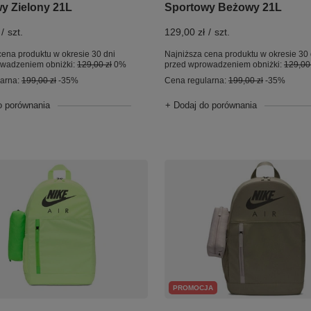
y Zielony 21L
Sportowy Beżowy 21L
/
szt.
129,00 zł
/
szt.
cena produktu w okresie 30 dni
Najniższa cena produktu w okresie 30 
owadzeniem obniżki:
129,00 zł
0%
przed wprowadzeniem obniżki:
129,00 
larna:
199,00 zł
-35%
Cena regularna:
199,00 zł
-35%
o porównania
+ Dodaj do porównania
PROMOCJA