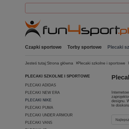
Czapki sportowe
Torby sportowe
Plecaki s
Jesteś tutaj:
Strona główna
Plecaki szkolne i sportowe
PLECAKI SZKOLNE I SPORTOWE
Pleca
PLECAKI ADIDAS
Interneto
PLECAKI NEW ERA
zaprojekt
PLECAKI NIKE
designu. W
te doskon
PLECAKI PUMA
PLECAKI UNDER ARMOUR
Zmień s
Najlepsz
PLECAKI VANS