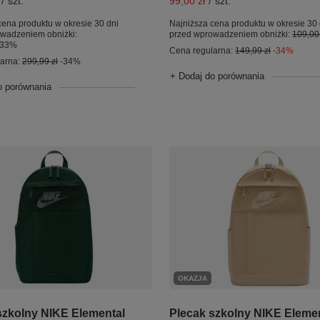
/
szt.
99,00 zł
/
szt.
cena produktu w okresie 30 dni
Najniższa cena produktu w okresie 30 
wadzeniem obniżki:
przed wprowadzeniem obniżki:
109,00 
33%
Cena regularna:
149,99 zł
-34%
larna:
299,99 zł
-34%
+ Dodaj do porównania
o porównania
OKAZJA
szkolny NIKE Elemental
Plecak szkolny NIKE Eleme