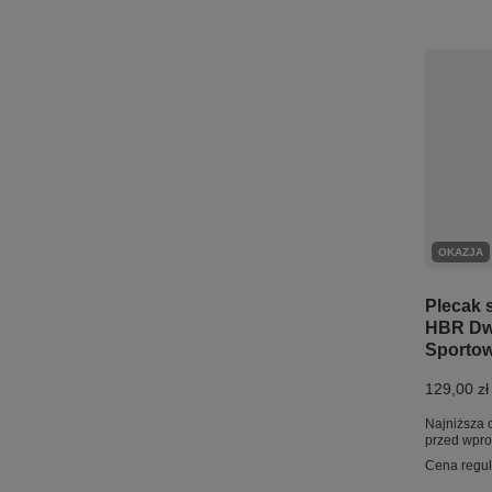
OKAZJA
Plecak 
HBR Dw
Sporto
129,00 zł
Najniższa 
przed wpr
Cena regu