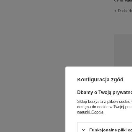
Cena regu
+ Dodaj d
Konfiguracja zgód
OKAZJA
Dbamy o Twoją prywatn
Sklep korzysta z plików cookie 
Plecak 
dostępu do cookie w Twojej prz
SZKOLNY
warunki Google
.
Szary
109,00 zł
Funkcjonalne pliki 