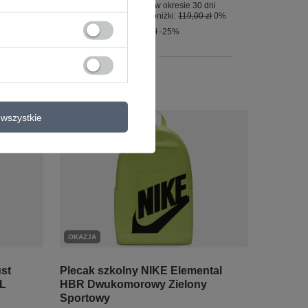
dni
Najniższa cena produktu w okresie 30 dni
zł
0%
przed wprowadzeniem obniżki:
119,00 zł
0%
Cena regularna:
159,00 zł
-25%
+ Dodaj do porównania
wszystkie
OKAZJA
ust
Plecak szkolny NIKE Elemental
1L
HBR Dwukomorowy Zielony
Sportowy