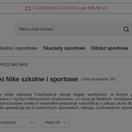
DARMOWA DOSTAWA
od 499,00 zł
zkolne i sportowe
Skarpety sportowe
Odzież sportowa
PLECAKI NIKE
ki Nike szkolne i sportowe
( ilość produktów:
58
)
wy sklep sportowy Fun4Sport.pl oferuje bogaty asortyment, w którym
owano z myślą o intensywnym użytkowaniu, co czyni go idealnym rozwiązani
ykorzystanie trwałych materiałów gwarantuje satysfakcję z zakupu przez dł
ale sprawdzają się w codziennych wyzwaniach, oferując użytkownikom wysoki
ortowanie
a trafność
Zmień ilość wyświetlanych produktów
Pokaż 30