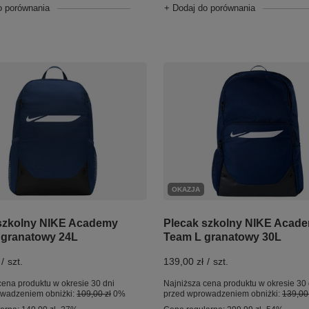
+ Dodaj do porównania
o porównania
OKAZJA
Plecak szkolny NIKE Acad
szkolny NIKE Academy
Team L granatowy 30L
granatowy 24L
139,00 zł
/
szt.
/
szt.
Najniższa cena produktu w okresie 30 
cena produktu w okresie 30 dni
przed wprowadzeniem obniżki:
139,00 
owadzeniem obniżki:
109,00 zł
0%