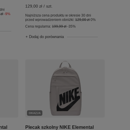
129,00 zł
/
szt.
dni
zł
-9%
Najniższa cena produktu w okresie 30 dni
przed wprowadzeniem obniżki:
129,00 zł
0%
Cena regularna:
199,99 zł
-35%
+ Dodaj do porównania
OKAZJA
ntal
Plecak szkolny NIKE Elemental