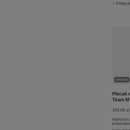
+ Dodaj d
OKAZJA
Plecak 
Team M 
109,00 zł
Najniższa 
przed wpr