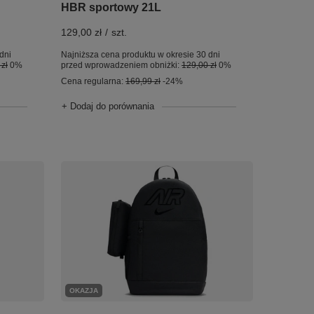
HBR sportowy 21L
129,00 zł
/
szt.
dni
Najniższa cena produktu w okresie 30 dni
zł
0%
przed wprowadzeniem obniżki:
129,00 zł
0%
Cena regularna:
169,99 zł
-24%
+ Dodaj do porównania
OKAZJA