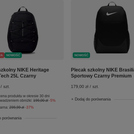
JA
NOWOŚĆ
NOWOŚĆ
szkolny NIKE Heritage
Plecak szkolny NIKE Brasili
ech 25L Czarny
Sportowy Czarny Premium
/
szt.
179,00 zł
/
szt.
cena produktu w okresie 30 dni
+ Dodaj do porównania
owadzeniem obniżki:
199,00 zł
-5%
larna:
299,99 zł
-37%
o porównania