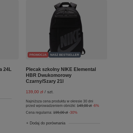
PROMOCJA
NASZ BESTSELLER
a 24L
Plecak szkolny NIKE Elemental
HBR Dwukomorowy
Czarny/Szary 21l
139,00 zł
/
szt.
Najniższa cena produktu w okresie 30 dni
przed wprowadzeniem obniżki:
149,00 zł
-6%
Cena regularna:
199,00 zł
-30%
+ Dodaj do porównania