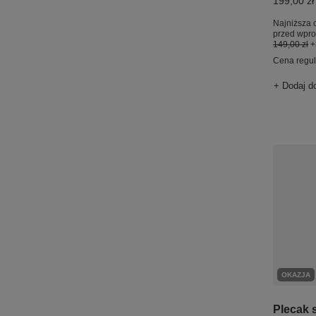
199,00 zł
Najniższa 
przed wpro
149,00 zł
+
Cena regu
+ Dodaj d
OKAZJA
Plecak 