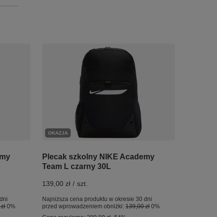
OKAZJA
emy
Plecak szkolny NIKE Academy
Team L czarny 30L
139,00 zł
/
szt.
dni
Najniższa cena produktu w okresie 30 dni
zł
0%
przed wprowadzeniem obniżki:
139,00 zł
0%