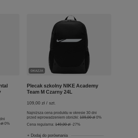
OKAZJA
ntal
Plecak szkolny NIKE Academy
y
Team M Czarny 24L
109,00 zł
/
szt.
Najniższa cena produktu w okresie 30 dni
przed wprowadzeniem obniżki:
109,00 zł
0%
dni
zł
0%
Cena regularna:
149,00 zł
-27%
+ Dodaj do porównania