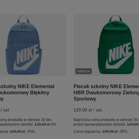
OKAZJA
Plecak szkolny NIKE Eleme
szkolny NIKE Elemental
HBR Dwukomorowy Zielon
ukomorowy Błękitny
Sportowy
wy
129,00 zł
/
szt.
/
szt.
Najniższa cena produktu w okresie 30 
cena produktu w okresie 30 dni
przed wprowadzeniem obniżki:
129,00 
owadzeniem obniżki:
129,00 zł
0%
Cena regularna:
199,99 zł
-35%
larna:
199,99 zł
-35%