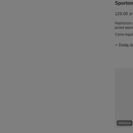
Sportow
129,00 zł
Najniższa 
przed wpr
Cena regu
+ Dodaj d
OKAZJA