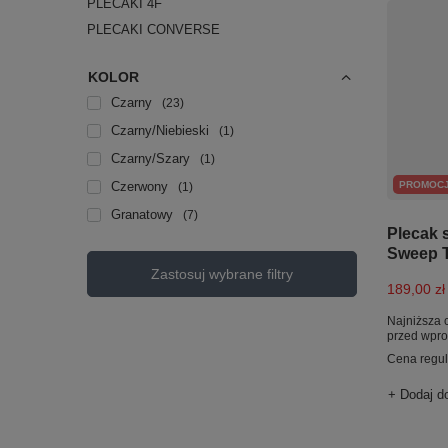
PLECAKI 4F
PLECAKI CONVERSE
KOLOR
Czarny
23
Czarny/Niebieski
1
Czarny/Szary
1
Czerwony
PROMOC
1
Granatowy
7
Plecak 
Sweep T
Zastosuj wybrane filtry
189,00 zł
Najniższa 
przed wpr
Cena regu
+ Dodaj d