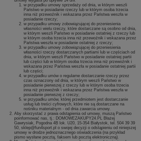
umowy wygasa po upływie 14 dni:
w przypadku umowy sprzedaży od dnia, w którym weszli
Państwo w posiadanie rzeczy lub w którym osoba trzecia
inna niż przewoźnik i wskazana przez Państwa weszła w
posiadanie rzeczy;
w przypadku umowy zobowiązującej do przeniesienia
własności wielu rzeczy, które dostarczane są osobno od dnia,
w którym weszli Państwo w posiadanie ostatniej z rzeczy lub
w którym osoba trzecia inna niż przewoźnik i wskazana przez
Państwa weszła w posiadanie ostatniej z rzeczy;
w przypadku umowy zobowiązującej do przeniesienia
własności rzeczy dostarczanych partiami lub w częściach od
dnia, w którym weszli Państwo w posiadanie ostatniej partii
lub części lub w którym osoba trzecia inna niż przewoźnik i
wskazana przez Państwa weszła w posiadanie ostatniej partii
lub części;
w przypadku umów o regularne dostarczanie rzeczy przez
czas oznaczony od dnia, w którym weszli Państwo w
posiadanie pierwszej z rzeczy lub w którym osoba trzecia
inna niż przewoźnik i wskazana przez Państwa weszła w
posiadanie pierwszej z rzeczy;
w przypadku umów, której przedmiotem jest dostarczanie
usług lub treści cyfrowych, które nie są dostarczane na
nośniku materialnym - od dnia zawarcia umowy.
Aby skorzystać z prawa odstąpienia od umowy, muszą Państwo
poinformować nas, tj.: DOMOWEZAKUPY24.PL Błażej
Gawrysiak, Pogodna 4B lok. U20, 15-354 Białystok, tel. 504 39 39
50, sklep@fun4sport.pl o swojej decyzji o odstąpieniu od niniejszej
umowy w drodze jednoznacznego oświadczenia (na przykład
pismo wysłane pocztą, faksem lub pocztą elektroniczną).