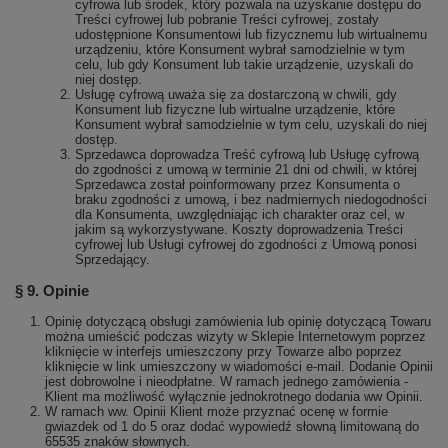
cyfrowa lub środek, który pozwala na uzyskanie dostępu do
Treści cyfrowej lub pobranie Treści cyfrowej, zostały
udostępnione Konsumentowi lub fizycznemu lub wirtualnemu
urządzeniu, które Konsument wybrał samodzielnie w tym
celu, lub gdy Konsument lub takie urządzenie, uzyskali do
niej dostęp.
Usługę cyfrową uważa się za dostarczoną w chwili, gdy
Konsument lub fizyczne lub wirtualne urządzenie, które
Konsument wybrał samodzielnie w tym celu, uzyskali do niej
dostęp.
Sprzedawca doprowadza Treść cyfrową lub Usługę cyfrową
do zgodności z umową w terminie 21 dni od chwili, w której
Sprzedawca został poinformowany przez Konsumenta o
braku zgodności z umową, i bez nadmiernych niedogodności
dla Konsumenta, uwzględniając ich charakter oraz cel, w
jakim są wykorzystywane. Koszty doprowadzenia Treści
cyfrowej lub Usługi cyfrowej do zgodności z Umową ponosi
Sprzedający.
§ 9. Opinie
Opinię dotyczącą obsługi zamówienia lub opinię dotyczącą Towaru
można umieścić podczas wizyty w Sklepie Internetowym poprzez
kliknięcie w interfejs umieszczony przy Towarze albo poprzez
kliknięcie w link umieszczony w wiadomości e-mail. Dodanie Opinii
jest dobrowolne i nieodpłatne. W ramach jednego zamówienia -
Klient ma możliwość wyłącznie jednokrotnego dodania ww Opinii.
W ramach ww. Opinii Klient może przyznać ocenę w formie
gwiazdek od 1 do 5 oraz dodać wypowiedź słowną limitowaną do
65535 znaków słownych.