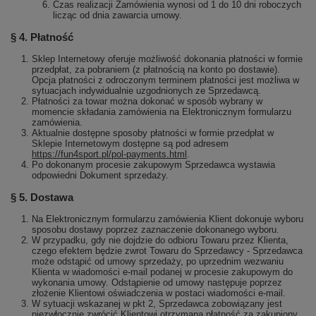
Czas realizacji Zamówienia wynosi od 1 do 10 dni roboczych
licząc od dnia zawarcia umowy.
§ 4. Płatność
Sklep Internetowy oferuje możliwość dokonania płatności w formie
przedpłat, za pobraniem (z płatnością na konto po dostawie).
Opcja płatności z odroczonym terminem płatności jest możliwa w
sytuacjach indywidualnie uzgodnionych ze Sprzedawcą.
Płatności za towar można dokonać w sposób wybrany w
momencie składania zamówienia na Elektronicznym formularzu
zamówienia.
Aktualnie dostępne sposoby płatności w formie przedpłat w
Sklepie Internetowym dostępne są pod adresem
https://fun4sport.pl/pol-payments.html
.
Po dokonanym procesie zakupowym Sprzedawca wystawia
odpowiedni Dokument sprzedaży.
§ 5. Dostawa
Na Elektronicznym formularzu zamówienia Klient dokonuje wyboru
sposobu dostawy poprzez zaznaczenie dokonanego wyboru.
W przypadku, gdy nie dojdzie do odbioru Towaru przez Klienta,
czego efektem będzie zwrot Towaru do Sprzedawcy - Sprzedawca
może odstąpić od umowy sprzedaży, po uprzednim wezwaniu
Klienta w wiadomości e-mail podanej w procesie zakupowym do
wykonania umowy. Odstąpienie od umowy następuje poprzez
złożenie Klientowi oświadczenia w postaci wiadomości e-mail.
W sytuacji wskazanej w pkt 2, Sprzedawca zobowiązany jest
niezwłocznie zwrócić Klientowi otrzymaną płatność za zakupiony