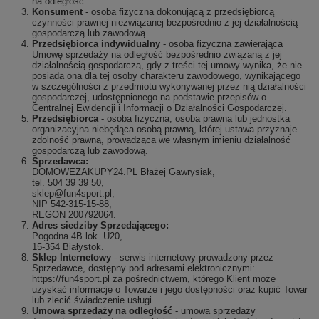
na odległość.
Konsument
- osoba fizyczna dokonującą z przedsiębiorcą
czynności prawnej niezwiązanej bezpośrednio z jej działalnością
gospodarczą lub zawodową.
Przedsiębiorca indywidualny
- osoba fizyczna zawierająca
Umowę sprzedaży na odległość bezpośrednio związaną z jej
działalnością gospodarczą, gdy z treści tej umowy wynika, że nie
posiada ona dla tej osoby charakteru zawodowego, wynikającego
w szczególności z przedmiotu wykonywanej przez nią działalności
gospodarczej, udostępnionego na podstawie przepisów o
Centralnej Ewidencji i Informacji o Działalności Gospodarczej.
Przedsiębiorca
- osoba fizyczna, osoba prawna lub jednostka
organizacyjna niebędąca osobą prawną, której ustawa przyznaje
zdolność prawną, prowadząca we własnym imieniu działalność
gospodarczą lub zawodową.
Sprzedawca:
DOMOWEZAKUPY24.PL Błażej Gawrysiak,
tel. 504 39 39 50,
sklep@fun4sport.pl,
NIP 542-315-15-88,
REGON 200792064.
Adres siedziby Sprzedającego:
Pogodna 4B lok. U20,
15-354 Białystok.
Sklep Internetowy
- serwis internetowy prowadzony przez
Sprzedawcę, dostępny pod adresami elektronicznymi:
https://fun4sport.pl
za pośrednictwem, którego Klient może
uzyskać informacje o Towarze i jego dostępności oraz kupić Towar
lub zlecić świadczenie usługi.
Umowa sprzedaży na odległość
- umowa sprzedaży