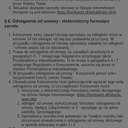
przez Klienta Towar.
Aktualnie dostępne sposoby dostawy w Sklepie Internetowym
dostępne są pod adresem
https://fun4sport.pl/pol-delivery.html
.
§ 6. Odstąpienie od umowy - elektroniczny formularz
zwrotu
Konsument, który zawarł Umowę sprzedaży na odległość może w
terminie 14 dni odstąpić od niej bez podawania przyczyny. W
przypadku odstąpienia od Umowy sprzedaży zawartej na odległość
- umowę uważa się za niezawartą.
Prawo do odstąpienia od umowy na zasadach określonych w
paragrafach 6 i 7 niniejszego Regulaminu przysługuje także
Przedsiębiorcy indywidualnemu. O ile mowa w paragrafach 6 i 7
niniejszego Regulaminu o Konsumencie, rozumie się przez to
również Przedsiębiorcę indywidualnego.
W przypadku odstąpienia od umowy - Konsument ponosi tylko
bezpośrednie koszty zwrotu Towaru.
Oświadczenie Konsumenta musi jednoznacznie wyrażać jego wolę
odstąpienia od umowy, w szczególności Konsument może:
skorzystać z elektronicznego formularza zwrotu dostępnego
na stronie Sklepu Internetowego:
https://fun4sport.pl/returns-
open.php
.
odstąpić od umowy wykorzystując formularz odstąpienia od
umowy, będący Załącznikiem nr 2 - wysyłając go na adres
siedziby Sprzedającego.
Sprzedawca niezwłocznie potwierdzi na Trwałym nośniku fakt
otrzymania oświadczenia o odstąpieniu od umowy złożonego
w sposób wskazany w ppkt 1 i 2.