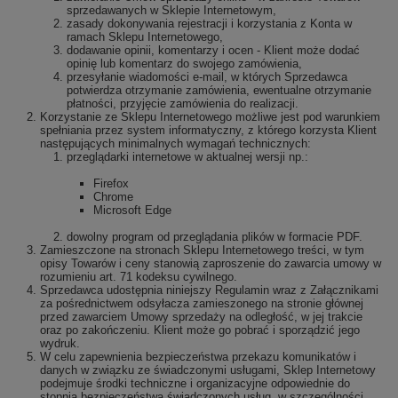
sprzedawanych w Sklepie Internetowym,
zasady dokonywania rejestracji i korzystania z Konta w
ramach Sklepu Internetowego,
dodawanie opinii, komentarzy i ocen - Klient może dodać
opinię lub komentarz do swojego zamówienia,
przesyłanie wiadomości e-mail, w których Sprzedawca
potwierdza otrzymanie zamówienia, ewentualne otrzymanie
płatności, przyjęcie zamówienia do realizacji.
Korzystanie ze Sklepu Internetowego możliwe jest pod warunkiem
spełniania przez system informatyczny, z którego korzysta Klient
następujących minimalnych wymagań technicznych:
przeglądarki internetowe w aktualnej wersji np.:
Firefox
Chrome
Microsoft Edge
dowolny program od przeglądania plików w formacie PDF.
Zamieszczone na stronach Sklepu Internetowego treści, w tym
opisy Towarów i ceny stanowią zaproszenie do zawarcia umowy w
rozumieniu art. 71 kodeksu cywilnego.
Sprzedawca udostępnia niniejszy Regulamin wraz z Załącznikami
za pośrednictwem odsyłacza zamieszonego na stronie głównej
przed zawarciem Umowy sprzedaży na odległość, w jej trakcie
oraz po zakończeniu. Klient może go pobrać i sporządzić jego
wydruk.
W celu zapewnienia bezpieczeństwa przekazu komunikatów i
danych w związku ze świadczonymi usługami, Sklep Internetowy
podejmuje środki techniczne i organizacyjne odpowiednie do
stopnia bezpieczeństwa świadczonych usług, w szczególności