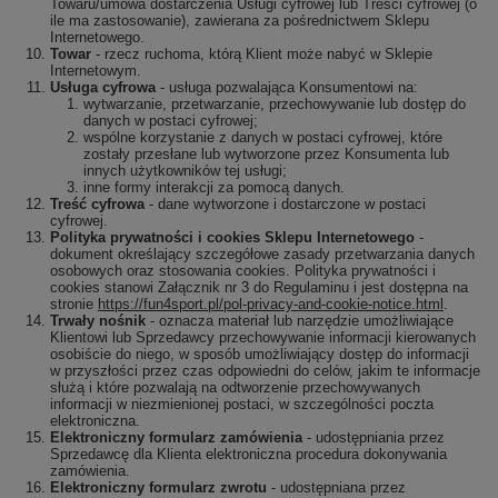
Towaru/umowa dostarczenia Usługi cyfrowej lub Treści cyfrowej (o
ile ma zastosowanie), zawierana za pośrednictwem Sklepu
Internetowego.
Towar
- rzecz ruchoma, którą Klient może nabyć w Sklepie
Internetowym.
Usługa cyfrowa
- usługa pozwalająca Konsumentowi na:
wytwarzanie, przetwarzanie, przechowywanie lub dostęp do
danych w postaci cyfrowej;
wspólne korzystanie z danych w postaci cyfrowej, które
zostały przesłane lub wytworzone przez Konsumenta lub
innych użytkowników tej usługi;
inne formy interakcji za pomocą danych.
Treść cyfrowa
- dane wytworzone i dostarczone w postaci
cyfrowej.
Polityka prywatności i cookies Sklepu Internetowego
-
dokument określający szczegółowe zasady przetwarzania danych
osobowych oraz stosowania cookies. Polityka prywatności i
cookies stanowi Załącznik nr 3 do Regulaminu i jest dostępna na
stronie
https://fun4sport.pl/pol-privacy-and-cookie-notice.html
.
Trwały nośnik
- oznacza materiał lub narzędzie umożliwiające
Klientowi lub Sprzedawcy przechowywanie informacji kierowanych
osobiście do niego, w sposób umożliwiający dostęp do informacji
w przyszłości przez czas odpowiedni do celów, jakim te informacje
służą i które pozwalają na odtworzenie przechowywanych
informacji w niezmienionej postaci, w szczególności poczta
elektroniczna.
Elektroniczny formularz zamówienia
- udostępniania przez
Sprzedawcę dla Klienta elektroniczna procedura dokonywania
zamówienia.
Elektroniczny formularz zwrotu
- udostępniana przez