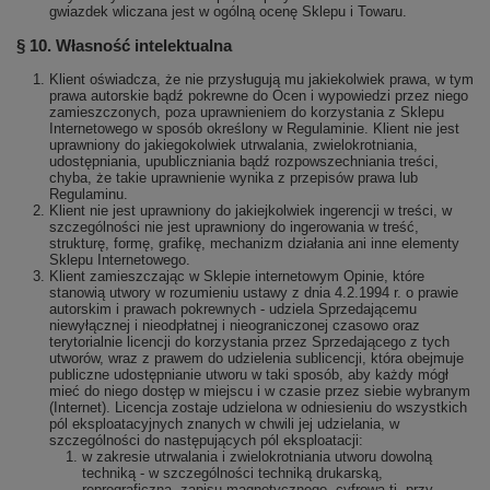
gwiazdek wliczana jest w ogólną ocenę Sklepu i Towaru.
§ 10. Własność intelektualna
Klient oświadcza, że nie przysługują mu jakiekolwiek prawa, w tym
prawa autorskie bądź pokrewne do Ocen i wypowiedzi przez niego
zamieszczonych, poza uprawnieniem do korzystania z Sklepu
Internetowego w sposób określony w Regulaminie. Klient nie jest
uprawniony do jakiegokolwiek utrwalania, zwielokrotniania,
udostępniania, upubliczniania bądź rozpowszechniania treści,
chyba, że takie uprawnienie wynika z przepisów prawa lub
Regulaminu.
Klient nie jest uprawniony do jakiejkolwiek ingerencji w treści, w
szczególności nie jest uprawniony do ingerowania w treść,
strukturę, formę, grafikę, mechanizm działania ani inne elementy
Sklepu Internetowego.
Klient zamieszczając w Sklepie internetowym Opinie, które
stanowią utwory w rozumieniu ustawy z dnia 4.2.1994 r. o prawie
autorskim i prawach pokrewnych - udziela Sprzedającemu
niewyłącznej i nieodpłatnej i nieograniczonej czasowo oraz
terytorialnie licencji do korzystania przez Sprzedającego z tych
utworów, wraz z prawem do udzielenia sublicencji, która obejmuje
publiczne udostępnianie utworu w taki sposób, aby każdy mógł
mieć do niego dostęp w miejscu i w czasie przez siebie wybranym
(Internet). Licencja zostaje udzielona w odniesieniu do wszystkich
pól eksploatacyjnych znanych w chwili jej udzielania, w
szczególności do następujących pól eksploatacji:
w zakresie utrwalania i zwielokrotniania utworu dowolną
techniką - w szczególności techniką drukarską,
reprograficzną, zapisu magnetycznego, cyfrową tj. przy