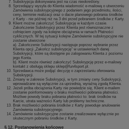
Subskrypcja dokonywana jest na czas nieokreślony.
Sprzedający wysyła do Klienta wiadomość e-mailową o utworzeniu
Zamówienia subskrypcyjnego z podaniem jego przedmiotu, ilości,
ceny, terminie realizacji oraz o dacie planowego pobrania środków
z Karty - nie później niż na 3 dni przed pobraniem środków z Karty.
Klient możne zakończyć Subskrypcję w każdym czasie.
Zakończenie Subskrypcji przez Klienta jest równoznaczne z
cofnięciem zgody na kolejne obciążenia w ramach Płatności
cyklicznych. W tej sytuacji kolejne Zamówienie subskrypcyjne nie
zostanie utworzone
a). Zakończenie Subskrypcji następuje poprzez wybranie przez
Klienta opcji „Zakończ subskrypcję” w ustawieniach danej
Subskrypcji, które są dostępne po zalogowaniu Klienta z poziomu
jego Konta.
b). Klient może również zakończyć Subskrypcję przez e-mailowy
kontakt z obsługą sklepu sklep@fun4sport.pl.
Sprzedawca może podjąć decyzję o zaprzestaniu oferowania
Subskrypcji.
Zmiany w zakresie Subskrypcji, w tym zmiany ceny Subskrypcji,
wprowadzane są wyłącznie za uprzednią, wyraźną zgodą Klienta.
Jeżeli próba obciążenia Karty nie powiedzie się, Klient e-mailem
zostanie poinformowany o braku możliwości pobrania płatności.
Możliwe powody braku pobrania płatności to: brak środków na
Karcie, utrata ważności Karty lub problemy techniczne.
Brak możliwości pobrania środków z Karty powoduje anulowanie
Zamówienia subskrypcyjnego.
Zamówienie subskrypcyjne zostanie zrealizowane wyłącznie po
skutecznym pobraniu środków z Karty.
§ 12. Postanowienia końcowe