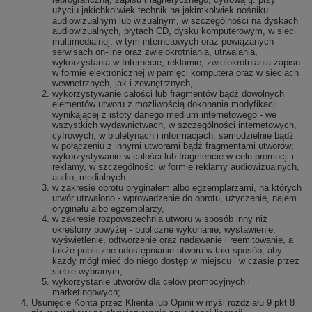
użyciu jakichkolwiek technik na jakimkolwiek nośniku
audiowizualnym lub wizualnym, w szczególności na dyskach
audiowizualnych, płytach CD, dysku komputerowym, w sieci
multimedialnej, w tym internetowych oraz powiązanych
serwisach on-line oraz zwielokrotniania, utrwalania,
wykorzystania w Internecie, reklamie, zwielokrotniania zapisu
w formie elektronicznej w pamięci komputera oraz w sieciach
wewnętrznych, jak i zewnętrznych,
wykorzystywanie całości lub fragmentów bądź dowolnych
elementów utworu z możliwością dokonania modyfikacji
wynikającej z istoty danego medium internetowego - we
wszystkich wydawnictwach, w szczególności internetowych,
cyfrowych, w biuletynach i informacjach, samodzielnie bądź
w połączeniu z innymi utworami bądź fragmentami utworów;
wykorzystywanie w całości lub fragmencie w celu promocji i
reklamy, w szczególności w formie reklamy audiowizualnych,
audio, medialnych.
w zakresie obrotu oryginałem albo egzemplarzami, na których
utwór utrwalono - wprowadzenie do obrotu, użyczenie, najem
oryginału albo egzemplarzy,
w zakresie rozpowszechnia utworu w sposób inny niż
określony powyżej - publiczne wykonanie, wystawienie,
wyświetlenie, odtworzenie oraz nadawanie i reemitowanie, a
także publiczne udostępnianie utworu w taki sposób, aby
każdy mógł mieć do niego dostęp w miejscu i w czasie przez
siebie wybranym,
wykorzystanie utworów dla celów promocyjnych i
marketingowych;
Usunięcie Konta przez Klienta lub Opinii w myśl rozdziału 9 pkt 8