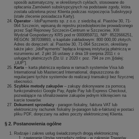
sposób automatyczny, w określonych cyklach, stosowane do
opłacania Zamówień subskrypcyjnych na podstawie zgody, która
została udzielona przez Klienta podczas rozpoczęcia Subskrypcji
(stałe zlecenie posiadacza Karty).
Operator
- IdoPayments sp. z o.o. z siedzibą al. Piastów 30, 71-
064 Szczecin, wpisaną do rejestru przedsiębiorców prowadzonego
przez Sąd Rejonowy Szczecin-Centrum w Szczecinie, XIII
Wydział Gospodarczy KRS pod nr 0000859711, NIP: 8522666251,
REGON: 387039893, o kapitale zakładowym: 800 000,00 złotych.
Adres do doręczeń: al. Piastów 30, 71-064 Szczecin, określany
także jako: „IdoPayments” będąca krajową instytucją płatniczą w
rozumieniu art. 2 pkt 16 ustawy z dnia 19 sierpnia 2011 r. o
usługach płatniczych (Dz.U. z 2020 r. poz. 794 ze zm.)[dalej:
„UUP”].
Karta
– karta płatnicza wydana w ramach systemów Visa lub
International lub Mastercard International, dopuszczona do
regulacjami tychże systemów do realizacji transakcji bez fizycznej
obecności.
Szybkie metody zakupów
– zakupy dokonywane za pomocą
funkcjonalności Google Pay, Apple Pay lub Express Checkout,
pozwalające na sfinalizowanie zakupów jednym kliknięciem na
karcie towarów.
Dokument sprzedaży
- paragon fiskalny, faktura VAT lub
elektroniczny rachunek fiskalny (e-paragon lub e-faktura) w postaci
pliku PDF, doręczany na adres poczty elektronicznej Klienta.
§ 2. Postanowienia ogólne
Rodzaje i zakres usług świadczonych drogą elektroniczną:
zawieranie Umów sprzedaży online - w zakresie Towarów