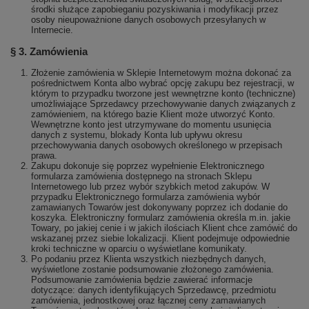
środki służące zapobieganiu pozyskiwania i modyfikacji przez
osoby nieupoważnione danych osobowych przesyłanych w
Internecie.
§ 3. Zamówienia
Złożenie zamówienia w Sklepie Internetowym można dokonać za
pośrednictwem Konta albo wybrać opcję zakupu bez rejestracji, w
którym to przypadku tworzone jest wewnętrzne konto (techniczne)
umożliwiające Sprzedawcy przechowywanie danych związanych z
zamówieniem, na którego bazie Klient może utworzyć Konto.
Wewnętrzne konto jest utrzymywane do momentu usunięcia
danych z systemu, blokady Konta lub upływu okresu
przechowywania danych osobowych określonego w przepisach
prawa.
Zakupu dokonuje się poprzez wypełnienie Elektronicznego
formularza zamówienia dostępnego na stronach Sklepu
Internetowego lub przez wybór szybkich metod zakupów. W
przypadku Elektronicznego formularza zamówienia wybór
zamawianych Towarów jest dokonywany poprzez ich dodanie do
koszyka. Elektroniczny formularz zamówienia określa m.in. jakie
Towary, po jakiej cenie i w jakich ilościach Klient chce zamówić do
wskazanej przez siebie lokalizacji. Klient podejmuje odpowiednie
kroki techniczne w oparciu o wyświetlane komunikaty.
Po podaniu przez Klienta wszystkich niezbędnych danych,
wyświetlone zostanie podsumowanie złożonego zamówienia.
Podsumowanie zamówienia będzie zawierać informacje
dotyczące: danych identyfikujących Sprzedawcę, przedmiotu
zamówienia, jednostkowej oraz łącznej ceny zamawianych