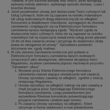
Towarów, w tym kosztów dostawy oraz innych, jeżeli występują,
wybranej metody płatności, wybranego sposobu dostawy, czasu i
kosztów dostawy.
Jeżeli przedmiotem umowy jest dostarczanie Treści cyfrowych lub
Usług cyfrowych, które nie są zapisane na nośniku materialnym
lub usług realizowanych drogą elektroniczną lub na odległość -
Konsument w dodatkowym checkboxie, wymaganym do złożenia
zamówienia i znajdującym się na Elektronicznym formularzu
zamówienia wyraża następującą zgodę: "Wyrażam zgodę na
dostarczenie treści cyfrowych, które nie są zapisane na nośniku
materialnym lub na rozpoczęcie świadczenia usługi przed upływem
14 dni od dnia zawarcia umowy i przyjmuję do wiadomości utratę
prawa do odstąpienia od umowy". Sprzedawca potwierdzi
otrzymanie ww. zgody mailowo.
W celu złożenia Zamówienia konieczne jest podanie w
Elektronicznym formularzu zamówienia danych osobowych
oznaczonych jako obowiązkowe, dokonanie akceptacji treści
Regulaminu, wysłanie zamówienia poprzez naciśnięcie przycisku
"Zamawiam i płacę".
Wysłanie przez Klienta Elektronicznego formularza
zamówienia stanowi wiążące oświadczenie woli zawarcia
Umowy sprzedaży zawartej na odległość, zgodnie z treścią
niniejszego Regulaminu.
Umowę sprzedaży na odległość traktuje się jako zawartą w
chwili przyjęcia przez Sprzedającego Elektronicznego
formularza zamówienia, czego potwierdzeniem jest
wyświetlenie Klientowi komunikatu potwierdzającego
przyjęcie zamówienia i podanie jego numeru.
Po zawarciu Umowy sprzedaży na odległość, Klient
otrzymuje w formie wiadomości e-mail potwierdzenie