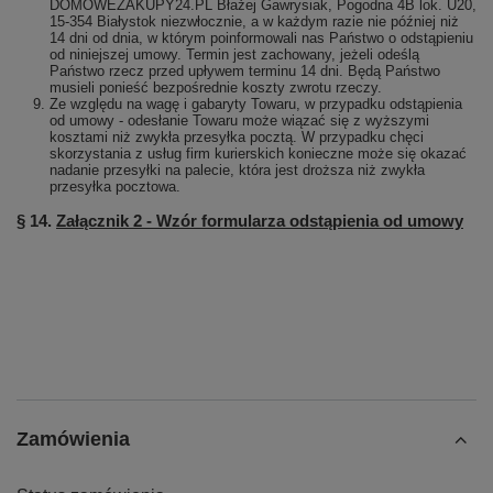
DOMOWEZAKUPY24.PL Błażej Gawrysiak, Pogodna 4B lok. U20,
15-354 Białystok niezwłocznie, a w każdym razie nie później niż
14 dni od dnia, w którym poinformowali nas Państwo o odstąpieniu
od niniejszej umowy. Termin jest zachowany, jeżeli odeślą
Państwo rzecz przed upływem terminu 14 dni. Będą Państwo
musieli ponieść bezpośrednie koszty zwrotu rzeczy.
Ze względu na wagę i gabaryty Towaru, w przypadku odstąpienia
od umowy - odesłanie Towaru może wiązać się z wyższymi
kosztami niż zwykła przesyłka pocztą. W przypadku chęci
skorzystania z usług firm kurierskich konieczne może się okazać
nadanie przesyłki na palecie, która jest droższa niż zwykła
przesyłka pocztowa.
§ 14.
Załącznik 2 - Wzór formularza odstąpienia od umowy
Zamówienia