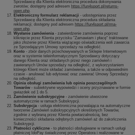
Sprzedawcę dla Klienta elektroniczna procedura dokonywania
zwrotów; dostępny pod adresem
https://fun4sport.pl/returns-
open.php
.
Elektroniczny formularz reklamacji
- udostępniana przez
Sprzedawcę dla Klienta elektroniczna procedura składania
reklamacji; dostępny pod adresem
https://fun4sport.pl/rma-
open.php
.
Wysłanie zamówienia
- zatwierdzenie zamówienia poprzez
kliknięcie przez Klienta przycisku "Zamawiam i płacę" traktowane
jako złożenie przez Klienta wiążącego oświadczenia woli zawarcia
ze Sprzedającym Umowy sprzedaży na odległość.
Konto
- zbiór danych przechowywanych w Sklepie Internetowym
oraz w systemie teleinformatycznym Sprzedawcy dotyczący
danego Klienta oraz składanych przez niego zamówień i
zawieranych Umów sprzedaży na odległość, z wykorzystaniem
którego Klient może składać zamówienia, a także w odpowiednim
czasie - anulować lub edytować oraz zawierać Umowy Sprzedaży
na odległość.
Opinia obsługi zamówienia lub opinia poszczególnych
Towarów
- subiektywne wypowiedzi i oceny przyznawane w formie
gwiazdek od 1 do 5.
Zamówienie subskrypcyjne
- zamówienie utworzone
automatycznie w ramach Subskrypcji.
Subskrypcja
- usługa elektroniczna pozwalająca na automatyczne
tworzenie Zamówień subskrypcyjnych określonych Towarów,
zgodnie z wybraną przez Klienta powtarzalnością, bez
konieczności składania odrębnych zamówień aż do zakończenia
Subskrypcji.
Płatności cykliczne
- to płatności obsługiwane w ramach usługi
płatniczej IdoPay świadczonej przez Operatora i realizowane w