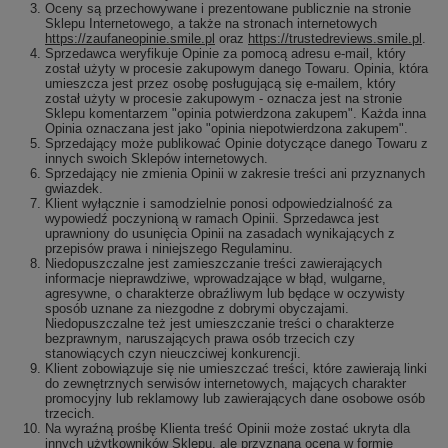
Oceny są przechowywane i prezentowane publicznie na stronie
Sklepu Internetowego, a także na stronach internetowych
https://zaufaneopinie.smile.pl
oraz
https://trustedreviews.smile.pl
.
Sprzedawca weryfikuje Opinie za pomocą adresu e-mail, który
został użyty w procesie zakupowym danego Towaru. Opinia, która
umieszcza jest przez osobę posługującą się e-mailem, który
został użyty w procesie zakupowym - oznacza jest na stronie
Sklepu komentarzem "opinia potwierdzona zakupem". Każda inna
Opinia oznaczana jest jako "opinia niepotwierdzona zakupem".
Sprzedający może publikować Opinie dotyczące danego Towaru z
innych swoich Sklepów internetowych.
Sprzedający nie zmienia Opinii w zakresie treści ani przyznanych
gwiazdek.
Klient wyłącznie i samodzielnie ponosi odpowiedzialność za
wypowiedź poczynioną w ramach Opinii. Sprzedawca jest
uprawniony do usunięcia Opinii na zasadach wynikających z
przepisów prawa i niniejszego Regulaminu.
Niedopuszczalne jest zamieszczanie treści zawierających
informacje nieprawdziwe, wprowadzające w błąd, wulgarne,
agresywne, o charakterze obraźliwym lub będące w oczywisty
sposób uznane za niezgodne z dobrymi obyczajami.
Niedopuszczalne też jest umieszczanie treści o charakterze
bezprawnym, naruszających prawa osób trzecich czy
stanowiących czyn nieuczciwej konkurencji.
Klient zobowiązuje się nie umieszczać treści, które zawierają linki
do zewnętrznych serwisów internetowych, mających charakter
promocyjny lub reklamowy lub zawierających dane osobowe osób
trzecich.
Na wyraźną prośbę Klienta treść Opinii może zostać ukryta dla
innych użytkowników Sklepu, ale przyznana ocena w formie