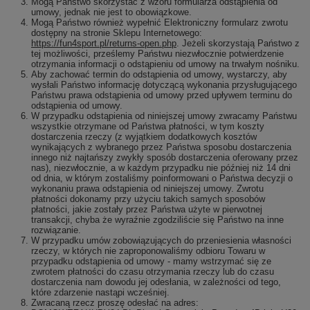
Mogą Państwo skorzystać z wzoru formularza odstąpienia od
umowy, jednak nie jest to obowiązkowe.
Mogą Państwo również wypełnić Elektroniczny formularz zwrotu
dostępny na stronie Sklepu Internetowego:
https://fun4sport.pl/returns-open.php
. Jeżeli skorzystają Państwo z
tej możliwości, prześlemy Państwu niezwłocznie potwierdzenie
otrzymania informacji o odstąpieniu od umowy na trwałym nośniku.
Aby zachować termin do odstąpienia od umowy, wystarczy, aby
wysłali Państwo informację dotyczącą wykonania przysługującego
Państwu prawa odstąpienia od umowy przed upływem terminu do
odstąpienia od umowy.
W przypadku odstąpienia od niniejszej umowy zwracamy Państwu
wszystkie otrzymane od Państwa płatności, w tym koszty
dostarczenia rzeczy (z wyjątkiem dodatkowych kosztów
wynikających z wybranego przez Państwa sposobu dostarczenia
innego niż najtańszy zwykły sposób dostarczenia oferowany przez
nas), niezwłocznie, a w każdym przypadku nie później niż 14 dni
od dnia, w którym zostaliśmy poinformowani o Państwa decyzji o
wykonaniu prawa odstąpienia od niniejszej umowy. Zwrotu
płatności dokonamy przy użyciu takich samych sposobów
płatności, jakie zostały przez Państwa użyte w pierwotnej
transakcji, chyba że wyraźnie zgodziliście się Państwo na inne
rozwiązanie.
W przypadku umów zobowiązujących do przeniesienia własności
rzeczy, w których nie zaproponowaliśmy odbioru Towaru w
przypadku odstąpienia od umowy - mamy wstrzymać się ze
zwrotem płatności do czasu otrzymania rzeczy lub do czasu
dostarczenia nam dowodu jej odesłania, w zależności od tego,
które zdarzenie nastąpi wcześniej.
Zwracaną rzecz proszę odesłać na adres: