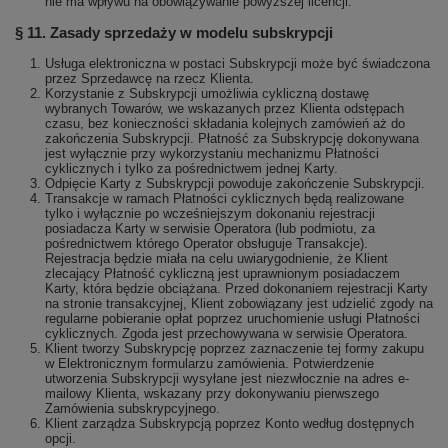
nie ma wpływu na obowiązywanie powyższej licencji.
§ 11. Zasady sprzedaży w modelu subskrypcji
Usługa elektroniczna w postaci Subskrypcji może być świadczona
przez Sprzedawcę na rzecz Klienta.
Korzystanie z Subskrypcji umożliwia cykliczną dostawę
wybranych Towarów, we wskazanych przez Klienta odstępach
czasu, bez konieczności składania kolejnych zamówień aż do
zakończenia Subskrypcji. Płatność za Subskrypcję dokonywana
jest wyłącznie przy wykorzystaniu mechanizmu Płatności
cyklicznych i tylko za pośrednictwem jednej Karty.
Odpięcie Karty z Subskrypcji powoduje zakończenie Subskrypcji.
Transakcje w ramach Płatności cyklicznych będą realizowane
tylko i wyłącznie po wcześniejszym dokonaniu rejestracji
posiadacza Karty w serwisie Operatora (lub podmiotu, za
pośrednictwem którego Operator obsługuje Transakcje).
Rejestracja będzie miała na celu uwiarygodnienie, że Klient
zlecający Płatność cykliczną jest uprawnionym posiadaczem
Karty, która będzie obciążana. Przed dokonaniem rejestracji Karty
na stronie transakcyjnej, Klient zobowiązany jest udzielić zgody na
regularne pobieranie opłat poprzez uruchomienie usługi Płatności
cyklicznych. Zgoda jest przechowywana w serwisie Operatora.
Klient tworzy Subskrypcję poprzez zaznaczenie tej formy zakupu
w Elektronicznym formularzu zamówienia. Potwierdzenie
utworzenia Subskrypcji wysyłane jest niezwłocznie na adres e-
mailowy Klienta, wskazany przy dokonywaniu pierwszego
Zamówienia subskrypcyjnego.
Klient zarządza Subskrypcją poprzez Konto według dostępnych
opcji.