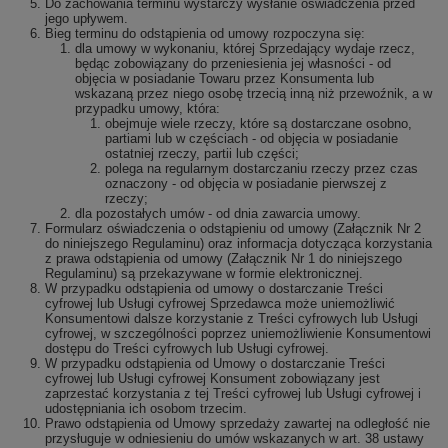
Do zachowania terminu wystarczy wysłanie oświadczenia przed
jego upływem.
Bieg terminu do odstąpienia od umowy rozpoczyna się:
dla umowy w wykonaniu, której Sprzedający wydaje rzecz,
będąc zobowiązany do przeniesienia jej własności - od
objęcia w posiadanie Towaru przez Konsumenta lub
wskazaną przez niego osobę trzecią inną niż przewoźnik, a w
przypadku umowy, która:
obejmuje wiele rzeczy, które są dostarczane osobno,
partiami lub w częściach - od objęcia w posiadanie
ostatniej rzeczy, partii lub części;
polega na regularnym dostarczaniu rzeczy przez czas
oznaczony - od objęcia w posiadanie pierwszej z
rzeczy;
dla pozostałych umów - od dnia zawarcia umowy.
Formularz oświadczenia o odstąpieniu od umowy (Załącznik Nr 2
do niniejszego Regulaminu) oraz informacja dotycząca korzystania
z prawa odstąpienia od umowy (Załącznik Nr 1 do niniejszego
Regulaminu) są przekazywane w formie elektronicznej.
W przypadku odstąpienia od umowy o dostarczanie Treści
cyfrowej lub Usługi cyfrowej Sprzedawca może uniemożliwić
Konsumentowi dalsze korzystanie z Treści cyfrowych lub Usługi
cyfrowej, w szczególności poprzez uniemożliwienie Konsumentowi
dostępu do Treści cyfrowych lub Usługi cyfrowej.
W przypadku odstąpienia od Umowy o dostarczanie Treści
cyfrowej lub Usługi cyfrowej Konsument zobowiązany jest
zaprzestać korzystania z tej Treści cyfrowej lub Usługi cyfrowej i
udostępniania ich osobom trzecim.
Prawo odstąpienia od Umowy sprzedaży zawartej na odległość nie
przysługuje w odniesieniu do umów wskazanych w art. 38 ustawy