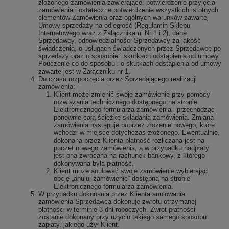
złożonego zamówienia zawierające: potwierdzenie przyjęcia
zamówienia i ostateczne potwierdzenie wszystkich istotnych
elementów Zamówienia oraz ogólnych warunków zawartej
Umowy sprzedaży na odległość (Regulamin Sklepu
Internetowego wraz z Załącznikami Nr 1 i 2), dane
Sprzedawcy, odpowiedzialności Sprzedawcy za jakość
świadczenia, o usługach świadczonych przez Sprzedawcę po
sprzedaży oraz o sposobie i skutkach odstąpienia od umowy.
Pouczenie co do sposobu i o skutkach odstąpienia od umowy
zawarte jest w Załączniku nr 1.
Do czasu rozpoczęcia przez Sprzedającego realizacji
zamówienia:
Klient może zmienić swoje zamówienie przy pomocy
rozwiązania technicznego dostępnego na stronie
Elektronicznego formularza zamówienia i przechodząc
ponownie całą ścieżkę składania zamówienia. Zmiana
zamówienia następuje poprzez złożenie nowego, które
wchodzi w miejsce dotychczas złożonego. Ewentualnie,
dokonana przez Klienta płatność rozliczana jest na
poczet nowego zamówienia, a w przypadku nadpłaty
jest ona zwracana na rachunek bankowy, z którego
dokonywana była płatność.
Klient może anulować swoje zamówienie wybierając
opcję „anuluj zamówienie” dostępną na stronie
Elektronicznego formularza zamówienia.
W przypadku dokonania przez Klienta anulowania
zamówienia Sprzedawca dokonuje zwrotu otrzymanej
płatności w terminie 3 dni roboczych. Zwrot płatności
zostanie dokonany przy użyciu takiego samego sposobu
zapłaty, jakiego użył Klient.