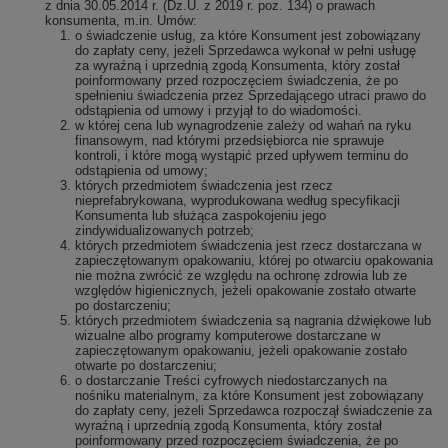
z dnia 30.05.2014 r. (Dz.U. z 2019 r. poz. 134) o prawach
konsumenta, m.in. Umów:
o świadczenie usług, za które Konsument jest zobowiązany
do zapłaty ceny, jeżeli Sprzedawca wykonał w pełni usługę
za wyraźną i uprzednią zgodą Konsumenta, który został
poinformowany przed rozpoczęciem świadczenia, że po
spełnieniu świadczenia przez Sprzedającego utraci prawo do
odstąpienia od umowy i przyjął to do wiadomości.
w której cena lub wynagrodzenie zależy od wahań na ryku
finansowym, nad którymi przedsiębiorca nie sprawuje
kontroli, i które mogą wystąpić przed upływem terminu do
odstąpienia od umowy;
których przedmiotem świadczenia jest rzecz
nieprefabrykowana, wyprodukowana według specyfikacji
Konsumenta lub służąca zaspokojeniu jego
zindywidualizowanych potrzeb;
których przedmiotem świadczenia jest rzecz dostarczana w
zapieczętowanym opakowaniu, której po otwarciu opakowania
nie można zwrócić ze względu na ochronę zdrowia lub ze
względów higienicznych, jeżeli opakowanie zostało otwarte
po dostarczeniu;
których przedmiotem świadczenia są nagrania dźwiękowe lub
wizualne albo programy komputerowe dostarczane w
zapieczętowanym opakowaniu, jeżeli opakowanie zostało
otwarte po dostarczeniu;
o dostarczanie Treści cyfrowych niedostarczanych na
nośniku materialnym, za które Konsument jest zobowiązany
do zapłaty ceny, jeżeli Sprzedawca rozpoczął świadczenie za
wyraźną i uprzednią zgodą Konsumenta, który został
poinformowany przed rozpoczęciem świadczenia, że po