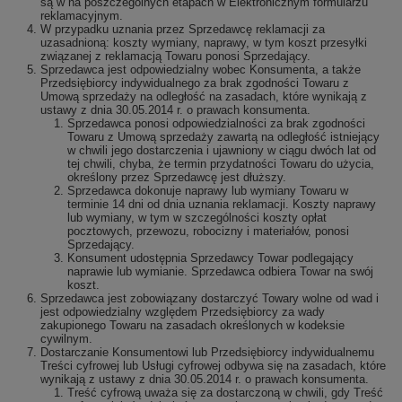
są w na poszczególnych etapach w Elektronicznym formularzu
reklamacyjnym.
W przypadku uznania przez Sprzedawcę reklamacji za
uzasadnioną: koszty wymiany, naprawy, w tym koszt przesyłki
związanej z reklamacją Towaru ponosi Sprzedający.
Sprzedawca jest odpowiedzialny wobec Konsumenta, a także
Przedsiębiorcy indywidualnego za brak zgodności Towaru z
Umową sprzedaży na odległość na zasadach, które wynikają z
ustawy z dnia 30.05.2014 r. o prawach konsumenta.
Sprzedawca ponosi odpowiedzialności za brak zgodności
Towaru z Umową sprzedaży zawartą na odległość istniejący
w chwili jego dostarczenia i ujawniony w ciągu dwóch lat od
tej chwili, chyba, że termin przydatności Towaru do użycia,
określony przez Sprzedawcę jest dłuższy.
Sprzedawca dokonuje naprawy lub wymiany Towaru w
terminie 14 dni od dnia uznania reklamacji. Koszty naprawy
lub wymiany, w tym w szczególności koszty opłat
pocztowych, przewozu, robocizny i materiałów, ponosi
Sprzedający.
Konsument udostępnia Sprzedawcy Towar podlegający
naprawie lub wymianie. Sprzedawca odbiera Towar na swój
koszt.
Sprzedawca jest zobowiązany dostarczyć Towary wolne od wad i
jest odpowiedzialny względem Przedsiębiorcy za wady
zakupionego Towaru na zasadach określonych w kodeksie
cywilnym.
Dostarczanie Konsumentowi lub Przedsiębiorcy indywidualnemu
Treści cyfrowej lub Usługi cyfrowej odbywa się na zasadach, które
wynikają z ustawy z dnia 30.05.2014 r. o prawach konsumenta.
Treść cyfrową uważa się za dostarczoną w chwili, gdy Treść