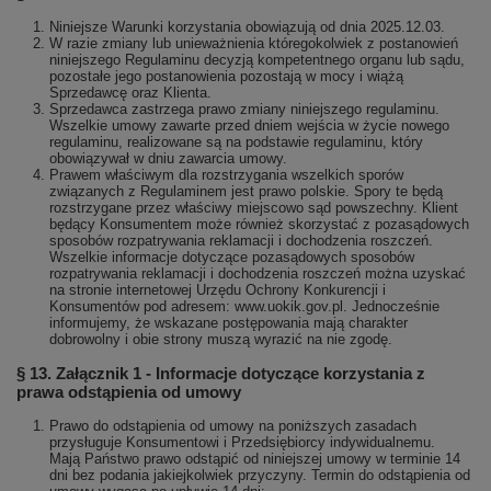
Niniejsze Warunki korzystania obowiązują od dnia 2025.12.03.
W razie zmiany lub unieważnienia któregokolwiek z postanowień
niniejszego Regulaminu decyzją kompetentnego organu lub sądu,
pozostałe jego postanowienia pozostają w mocy i wiążą
Sprzedawcę oraz Klienta.
Sprzedawca zastrzega prawo zmiany niniejszego regulaminu.
Wszelkie umowy zawarte przed dniem wejścia w życie nowego
regulaminu, realizowane są na podstawie regulaminu, który
obowiązywał w dniu zawarcia umowy.
Prawem właściwym dla rozstrzygania wszelkich sporów
związanych z Regulaminem jest prawo polskie. Spory te będą
rozstrzygane przez właściwy miejscowo sąd powszechny. Klient
będący Konsumentem może również skorzystać z pozasądowych
sposobów rozpatrywania reklamacji i dochodzenia roszczeń.
Wszelkie informacje dotyczące pozasądowych sposobów
rozpatrywania reklamacji i dochodzenia roszczeń można uzyskać
na stronie internetowej Urzędu Ochrony Konkurencji i
Konsumentów pod adresem: www.uokik.gov.pl. Jednocześnie
informujemy, że wskazane postępowania mają charakter
dobrowolny i obie strony muszą wyrazić na nie zgodę.
§ 13. Załącznik 1 - Informacje dotyczące korzystania z
prawa odstąpienia od umowy
Prawo do odstąpienia od umowy na poniższych zasadach
przysługuje Konsumentowi i Przedsiębiorcy indywidualnemu.
Mają Państwo prawo odstąpić od niniejszej umowy w terminie 14
dni bez podania jakiejkolwiek przyczyny. Termin do odstąpienia od