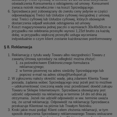
oświadczenia Konsumenta o odstąpieniu od umowy. Konsument
zwraca nośnik niezwłocznie i na koszt Sprzedającego.
Sprzedawca jest zobowiązany do zwrotu ceny jedynie w części
odpowiadającej Treści lub Usłudze cyfrowej niezgodnej z umową
oraz Treści cyfrowej lub Usłudze cyfrowej, których obowiązek
dostarczenia odpadł wskutek odstąpienia od umowy.
Koszt magazynowania jednej paczki o wymiarach 30x40x50cm w
przypadku nie odebrania przesyłki wynosi 1,23zł brutto za każdą
dobę, w przypadku większej przesyłki usługa wyceniana
indywidualnie o czym klient zostanie każdorazowo poinformowany.
§ 8. Reklamacja
Reklamację z tytułu wady Towaru albo niezgodności Towaru z
zawartą Umową sprzedaży na odległość można złożyć:
za pośrednictwem Elektronicznego formularza
reklamacyjnego;
w formie pisemnej na adres siedziby Sprzedającego lub
poprzez e-mail na adres sklep@fun4sport.pl.
W zgłoszeniu należy określić wadę, jaką zdaniem Klienta Towar
posiada, żądania wobec Sprzedającego oraz jeżeli jest to możliwe
– udokumentować rzeczoną wadę oraz przedstawić dowód zakupu
Towaru w Sklepie Internetowym. Sprzedawca obowiązany jest
udzielić odpowiedzi na reklamację w terminie 14 dni od dnia jej
otrzymania. Jeżeli nie udzielił odpowiedzi w ww. terminie uważa
się, że uznał reklamację. Odpowiedź na reklamację Sprzedawca
przekazuje Klientowi na piśmie lub Trwałym Nośniku.
Kroki jakie musi podjąć Klient celem złożenia reklamacji, w tym
sposób doręczenia Sprzedawcy reklamowanego Towaru wskazane