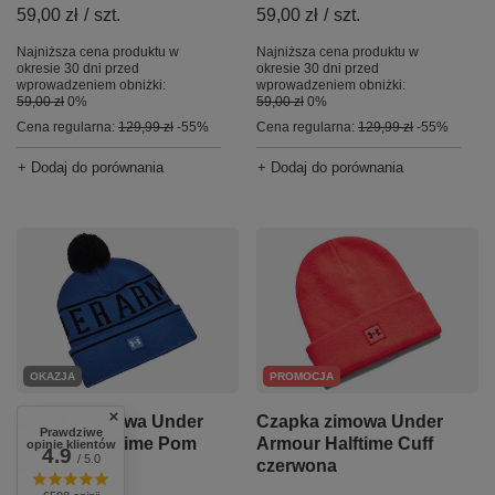
59,00 zł
/
szt.
59,00 zł
/
szt.
Najniższa cena produktu w
Najniższa cena produktu w
okresie 30 dni przed
okresie 30 dni przed
wprowadzeniem obniżki:
wprowadzeniem obniżki:
59,00 zł
0%
59,00 zł
0%
Cena regularna:
129,99 zł
-55%
Cena regularna:
129,99 zł
-55%
+ Dodaj do porównania
+ Dodaj do porównania
OKAZJA
PROMOCJA
Czapka zimowa Under
Czapka zimowa Under
Prawdziwe
Armour Halftime Pom
Armour Halftime Cuff
opinie klientów
4.9
/ 5.0
Beanie Blue
czerwona