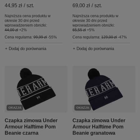
44,95 zł
/
szt.
69,00 zł
/
szt.
Najniższa cena produktu w
Najniższa cena produktu w
okresie 30 dni przed
okresie 30 dni przed
wprowadzeniem obniżki:
wprowadzeniem obniżki:
44,00 zł
+2%
65,55 zł
+5%
Cena regularna:
99,99 zł
-55%
Cena regularna:
129,00 zł
-47%
+ Dodaj do porównania
+ Dodaj do porównania
OKAZJA
OKAZJA
Czapka zimowa Under
Czapka zimowa Under
Armour Halftime Pom
Armour Halftime Pom
Beanie czarna
Beanie granatowa