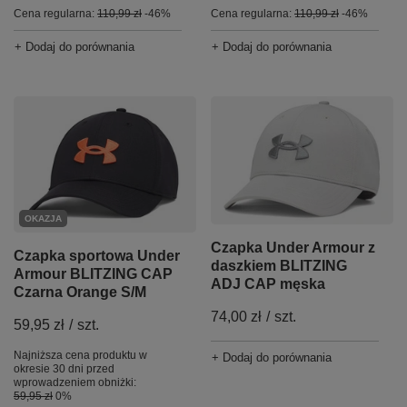
Cena regularna:
110,99 zł
-46%
Cena regularna:
110,99 zł
-46%
+ Dodaj do porównania
+ Dodaj do porównania
OKAZJA
Czapka Under Armour z
Czapka sportowa Under
daszkiem BLITZING
Armour BLITZING CAP
ADJ CAP męska
Czarna Orange S/M
74,00 zł
/
szt.
59,95 zł
/
szt.
Najniższa cena produktu w
+ Dodaj do porównania
okresie 30 dni przed
wprowadzeniem obniżki:
59,95 zł
0%