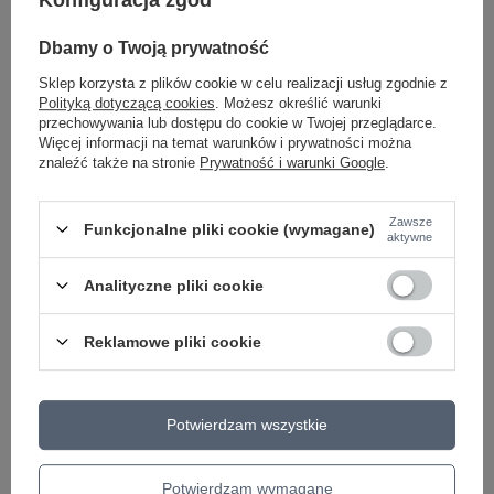
Konfiguracja zgód
Cena regularna:
110,99 zł
-46%
Cena regularna:
110,99 zł
-46%
Dbamy o Twoją prywatność
+ Dodaj do porównania
+ Dodaj do porównania
Sklep korzysta z plików cookie w celu realizacji usług zgodnie z
Polityką dotyczącą cookies
. Możesz określić warunki
przechowywania lub dostępu do cookie w Twojej przeglądarce.
Więcej informacji na temat warunków i prywatności można
znaleźć także na stronie
Prywatność i warunki Google
.
Zawsze
Funkcjonalne pliki cookie (wymagane)
aktywne
PROMOCJA
Analityczne pliki cookie
Czapka Under Armour
Czapka zimowa Under
bejsbolówka BLITZING
Armour Halftime Pom
Reklamowe pliki cookie
ADJ męska
Beanie Zielona
79,00 zł
/
szt.
54,00 zł
/
szt.
Potwierdzam wszystkie
Najniższa cena produktu w
+ Dodaj do porównania
okresie 30 dni przed
wprowadzeniem obniżki:
56,05 zł
-3%
Potwierdzam wymagane