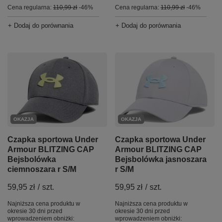
Cena regularna:
110,99 zł
-46%
Cena regularna:
110,99 zł
-46%
+ Dodaj do porównania
+ Dodaj do porównania
OKAZJA
OKAZJA
Czapka sportowa Under
Czapka sportowa Under
Armour BLITZING CAP
Armour BLITZING CAP
Bejsbolówka
Bejsbolówka jasnoszara
ciemnoszara r S/M
r S/M
59,95 zł
/
szt.
59,95 zł
/
szt.
Najniższa cena produktu w
Najniższa cena produktu w
okresie 30 dni przed
okresie 30 dni przed
wprowadzeniem obniżki:
wprowadzeniem obniżki: