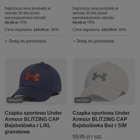
Najniższa cena produktu w
Najniższa cena produktu w
okresie 30 dni przed
okresie 30 dni przed
wprowadzeniem obniżki:
wprowadzeniem obniżki:
56,95 zł
+5%
56,95 zł
+5%
Cena regularna:
110,99 zł
-46%
Cena regularna:
110,99 zł
-46%
+ Dodaj do porównania
+ Dodaj do porównania
OKAZJA
OKAZJA
Czapka sportowa Under
Czapka sportowa Under
Armour BLITZING CAP
Armour BLITZING CAP
Bejsbolówka r L/XL
Bejsbolówka Beż r S/M
granatowa
59,95 zł
/
szt.