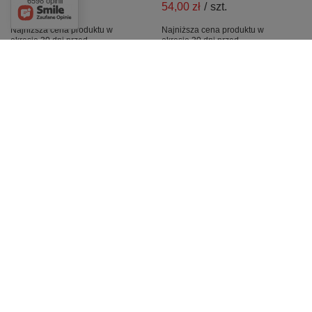
6598 opinii
69,00 zł
/
szt.
54,00 zł
/
szt.
Najniższa cena produktu w
Najniższa cena produktu w
okresie 30 dni przed
okresie 30 dni przed
wprowadzeniem obniżki:
wprowadzeniem obniżki:
67,96 zł
+1%
56,05 zł
-3%
Cena regularna:
129,99 zł
-47%
Cena regularna:
99,99 zł
-46%
+ Dodaj do porównania
+ Dodaj do porównania
OKAZJA
Czapka Under Armour
Czapka męska UNDER
męska BLITZING ADJ
ARMOUR z daszkiem
CAP z daszkiem Czarna
Branded Adjustable
Szara