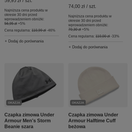
59,95 zł
/
szt.
74,00 zł
/
szt.
Najniższa cena produktu w
okresie 30 dni przed
Najniższa cena produktu w
wprowadzeniem obniżki:
okresie 30 dni przed
56,95 zł
+5%
wprowadzeniem obniżki:
70,30 zł
+5%
Cena regularna:
110,99 zł
-46%
Cena regularna:
110,00 zł
-33%
+ Dodaj do porównania
+ Dodaj do porównania
OKAZJA
OKAZJA
Czapka zimowa Under
Czapka zimowa Under
Armour Men's Storm
Armour Halftime Cuff
Beanie szara
beżowa