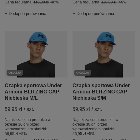
Cena regularna:
110,99 zł
-46%
Cena regularna:
110,99 zł
-46%
+ Dodaj do porównania
+ Dodaj do porównania
OKAZJA
OKAZJA
Czapka sportowa Under
Czapka sportowa Under
Armour BLITZING CAP
Armour BLITZING CAP
Niebieska M/L
Niebieska S/M
59,95 zł
/
szt.
59,95 zł
/
szt.
Najniższa cena produktu w
Najniższa cena produktu w
okresie 30 dni przed
okresie 30 dni przed
wprowadzeniem obniżki:
wprowadzeniem obniżki:
56,95 zł
+5%
56,95 zł
+5%