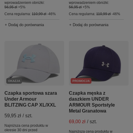
wprowadzeniem obniżki:
wprowadzeniem obniżki:
56,95 zł
+5%
56,95 zł
+5%
Cena regularna:
110,99 zł
-46%
Cena regularna:
110,99 zł
-46%
+ Dodaj do porównania
+ Dodaj do porównania
OKAZJA
PROMOCJA
Czapka sportowa szara
Czapka męska z
Under Armour
daszkiem UNDER
BLITZING CAP XL/XXL
ARMOUR Sportstyle
Metal Granatowa
59,95 zł
/
szt.
69,00 zł
/
szt.
Najniższa cena produktu w
okresie 30 dni przed
Najniższa cena produktu w