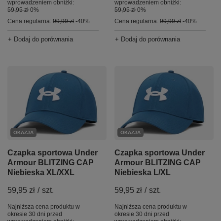
wprowadzeniem obniżki:
wprowadzeniem obniżki:
59,95 zł
0%
59,95 zł
0%
Cena regularna:
99,99 zł
-40%
Cena regularna:
99,99 zł
-40%
+ Dodaj do porównania
+ Dodaj do porównania
OKAZJA
OKAZJA
Czapka sportowa Under
Czapka sportowa Under
Armour BLITZING CAP
Armour BLITZING CAP
Niebieska XL/XXL
Niebieska L/XL
59,95 zł
/
szt.
59,95 zł
/
szt.
Najniższa cena produktu w
Najniższa cena produktu w
okresie 30 dni przed
okresie 30 dni przed