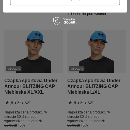
Cena regularna:
129,99 zł
-58%
+ Dodaj do porównania
OKAZJA
OKAZJA
Czapka sportowa Under
Czapka sportowa Under
Armour BLITZING CAP
Armour BLITZING CAP
Niebieska XL/XXL
Niebieska L/XL
59,95 zł
/
szt.
59,95 zł
/
szt.
Najniższa cena produktu w
Najniższa cena produktu w
okresie 30 dni przed
okresie 30 dni przed
wprowadzeniem obniżki:
wprowadzeniem obniżki:
56,95 zł
+5%
56,95 zł
+5%