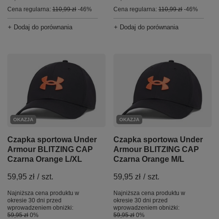
Cena regularna:
110,99 zł
-46%
Cena regularna:
110,99 zł
-46%
+ Dodaj do porównania
+ Dodaj do porównania
OKAZJA
OKAZJA
Czapka sportowa Under
Czapka sportowa Under
Armour BLITZING CAP
Armour BLITZING CAP
Czarna Orange L/XL
Czarna Orange M/L
59,95 zł
/
szt.
59,95 zł
/
szt.
Najniższa cena produktu w
Najniższa cena produktu w
okresie 30 dni przed
okresie 30 dni przed
wprowadzeniem obniżki:
wprowadzeniem obniżki:
59,95 zł
0%
59,95 zł
0%