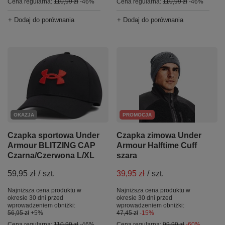
Cena regularna:
110,99 zł
-46%
Cena regularna:
110,99 zł
-46%
+ Dodaj do porównania
+ Dodaj do porównania
OKAZJA
PROMOCJA
Czapka sportowa Under
Czapka zimowa Under
Armour BLITZING CAP
Armour Halftime Cuff
Czarna/Czerwona L/XL
szara
59,95 zł
/
szt.
39,95 zł
/
szt.
Najniższa cena produktu w
Najniższa cena produktu w
okresie 30 dni przed
okresie 30 dni przed
wprowadzeniem obniżki:
wprowadzeniem obniżki:
56,95 zł
+5%
47,45 zł
-15%
Cena regularna:
110,99 zł
-46%
Cena regularna:
99,99 zł
-60%