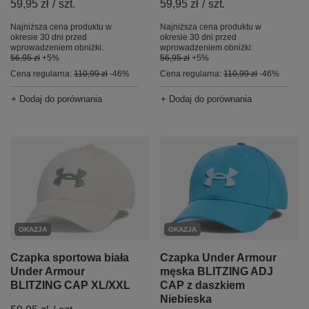
59,95 zł
/
szt.
59,95 zł
/
szt.
Najniższa cena produktu w
Najniższa cena produktu w
okresie 30 dni przed
okresie 30 dni przed
wprowadzeniem obniżki:
wprowadzeniem obniżki:
56,95 zł
+5%
56,95 zł
+5%
Cena regularna:
110,99 zł
-46%
Cena regularna:
110,99 zł
-46%
+ Dodaj do porównania
+ Dodaj do porównania
OKAZJA
OKAZJA
Czapka sportowa biała
Czapka Under Armour
Under Armour
męska BLITZING ADJ
BLITZING CAP XL/XXL
CAP z daszkiem
Niebieska