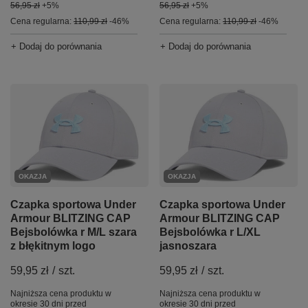
56,95 zł
+5%
56,95 zł
+5%
Cena regularna:
110,99 zł
-46%
Cena regularna:
110,99 zł
-46%
+ Dodaj do porównania
+ Dodaj do porównania
OKAZJA
OKAZJA
Czapka sportowa Under
Czapka sportowa Under
Armour BLITZING CAP
Armour BLITZING CAP
Bejsbolówka r M/L szara
Bejsbolówka r L/XL
z błękitnym logo
jasnoszara
59,95 zł
/
szt.
59,95 zł
/
szt.
Najniższa cena produktu w
Najniższa cena produktu w
okresie 30 dni przed
okresie 30 dni przed