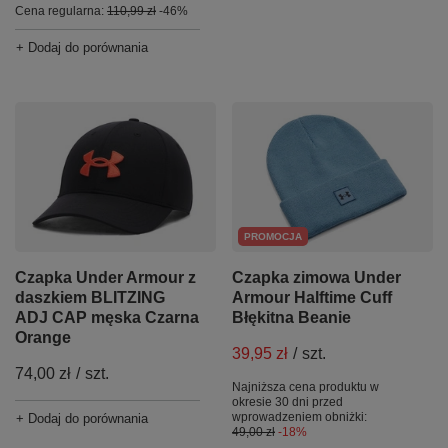
Cena regularna:
110,99 zł
-46%
+ Dodaj do porównania
PROMOCJA
Czapka zimowa Under
Czapka Under Armour z
Armour Halftime Cuff
daszkiem BLITZING
Błękitna Beanie
ADJ CAP męska Czarna
Orange
39,95 zł
/
szt.
74,00 zł
/
szt.
Najniższa cena produktu w
okresie 30 dni przed
wprowadzeniem obniżki:
+ Dodaj do porównania
49,00 zł
-18%