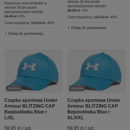
okresie 30 dni przed
Najniższa cena produktu w
wprowadzeniem obniżki:
okresie 30 dni przed
56,95 zł
+5%
wprowadzeniem obniżki:
56,95 zł
+5%
Cena regularna:
110,99 zł
-46%
Cena regularna:
110,99 zł
-46%
+ Dodaj do porównania
+ Dodaj do porównania
OKAZJA
OKAZJA
Czapka sportowa Under
Czapka sportowa Under
Armour BLITZING CAP
Armour BLITZING CAP
Bejsbolówka Blue r
Bejsbolówka Blue r
L/XL
XL/XXL
59,95 zł
/
szt.
59,95 zł
/
szt.