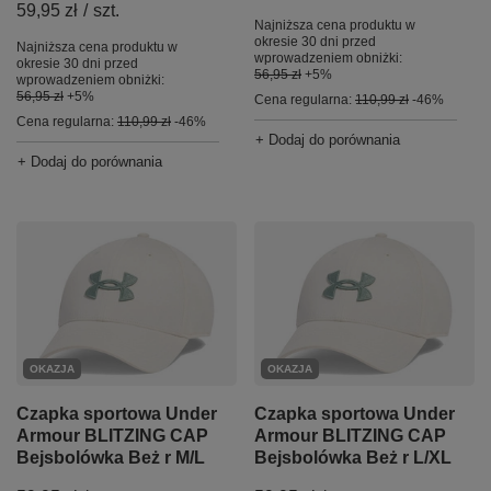
59,95 zł
/
szt.
Najniższa cena produktu w
okresie 30 dni przed
Najniższa cena produktu w
wprowadzeniem obniżki:
okresie 30 dni przed
56,95 zł
+5%
wprowadzeniem obniżki:
56,95 zł
+5%
Cena regularna:
110,99 zł
-46%
Cena regularna:
110,99 zł
-46%
+ Dodaj do porównania
+ Dodaj do porównania
OKAZJA
OKAZJA
Czapka sportowa Under
Czapka sportowa Under
Armour BLITZING CAP
Armour BLITZING CAP
Bejsbolówka Beż r M/L
Bejsbolówka Beż r L/XL