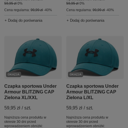
59,95 zł
0%
59,95 zł
0%
Cena regularna:
99,99 zł
-40%
Cena regularna:
99,99 zł
-40%
+ Dodaj do porównania
+ Dodaj do porównania
OKAZJA
OKAZJA
Czapka sportowa Under
Czapka sportowa Under
Armour BLITZING CAP
Armour BLITZING CAP
Zielona XL/XXL
Zielona L/XL
59,95 zł
/
szt.
59,95 zł
/
szt.
Najniższa cena produktu w
Najniższa cena produktu w
okresie 30 dni przed
okresie 30 dni przed
wprowadzeniem obniżki:
wprowadzeniem obniżki: