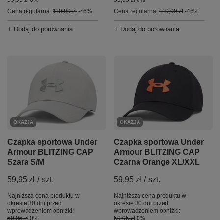
Cena regularna:
110,99 zł
-46%
Cena regularna:
110,99 zł
-46%
+ Dodaj do porównania
+ Dodaj do porównania
OKAZJA
OKAZJA
Czapka sportowa Under
Czapka sportowa Under
Armour BLITZING CAP
Armour BLITZING CAP
Czarna Orange XL/XXL
Szara S/M
59,95 zł
/
szt.
59,95 zł
/
szt.
Najniższa cena produktu w
Najniższa cena produktu w
okresie 30 dni przed
okresie 30 dni przed
wprowadzeniem obniżki:
wprowadzeniem obniżki:
59,95 zł
0%
59,95 zł
0%