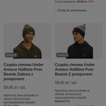
Cena regularna:
99,99 zł
-60%
+ Dodaj do porównania
OKAZJA
OKAZJA
Czapka zimowa Under
Czapka zimowa Under
Armour Halftime Pom
Armour Halftime Pom
Beanie Zielona z
Beanie Z pomponem
pomponem
59,00 zł
/
szt.
59,00 zł
/
szt.
Najniższa cena produktu w
okresie 30 dni przed
Najniższa cena produktu w
wprowadzeniem obniżki:
okresie 30 dni przed
59,00 zł
0%
wprowadzeniem obniżki:
59,00 zł
0%