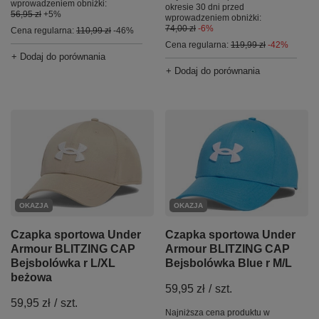
wprowadzeniem obniżki:
okresie 30 dni przed
56,95 zł
+5%
wprowadzeniem obniżki:
74,00 zł
-6%
Cena regularna:
110,99 zł
-46%
Cena regularna:
119,99 zł
-42%
+ Dodaj do porównania
+ Dodaj do porównania
OKAZJA
OKAZJA
Czapka sportowa Under
Czapka sportowa Under
Armour BLITZING CAP
Armour BLITZING CAP
Bejsbolówka r L/XL
Bejsbolówka Blue r M/L
beżowa
59,95 zł
/
szt.
59,95 zł
/
szt.
Najniższa cena produktu w