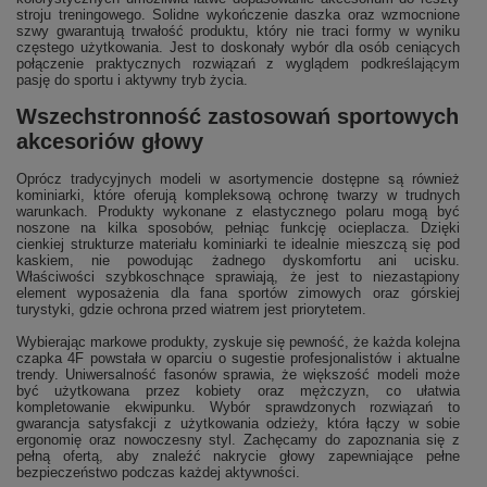
stroju treningowego. Solidne wykończenie daszka oraz wzmocnione
szwy gwarantują trwałość produktu, który nie traci formy w wyniku
częstego użytkowania. Jest to doskonały wybór dla osób ceniących
połączenie praktycznych rozwiązań z wyglądem podkreślającym
pasję do sportu i aktywny tryb życia.
Wszechstronność zastosowań sportowych
akcesoriów głowy
Oprócz tradycyjnych modeli w asortymencie dostępne są również
kominiarki, które oferują kompleksową ochronę twarzy w trudnych
warunkach. Produkty wykonane z elastycznego polaru mogą być
noszone na kilka sposobów, pełniąc funkcję ocieplacza. Dzięki
cienkiej strukturze materiału kominiarki te idealnie mieszczą się pod
kaskiem, nie powodując żadnego dyskomfortu ani ucisku.
Właściwości szybkoschnące sprawiają, że jest to niezastąpiony
element wyposażenia dla fana sportów zimowych oraz górskiej
turystyki, gdzie ochrona przed wiatrem jest priorytetem.
Wybierając markowe produkty, zyskuje się pewność, że każda kolejna
czapka 4F powstała w oparciu o sugestie profesjonalistów i aktualne
trendy. Uniwersalność fasonów sprawia, że większość modeli może
być użytkowana przez kobiety oraz mężczyzn, co ułatwia
kompletowanie ekwipunku. Wybór sprawdzonych rozwiązań to
gwarancja satysfakcji z użytkowania odzieży, która łączy w sobie
ergonomię oraz nowoczesny styl. Zachęcamy do zapoznania się z
pełną ofertą, aby znaleźć nakrycie głowy zapewniające pełne
bezpieczeństwo podczas każdej aktywności.