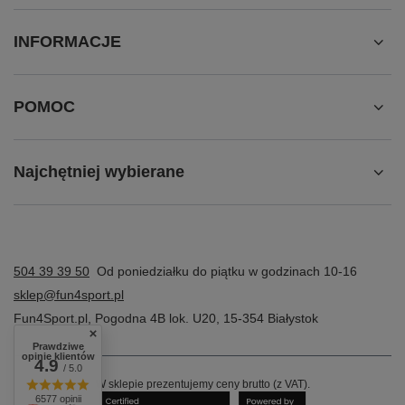
INFORMACJE
POMOC
Najchętniej wybierane
504 39 39 50
Od poniedziałku do piątku w godzinach 10-16
sklep@fun4sport.pl
Fun4Sport.pl
,
Pogodna 4B lok. U20
,
15-354
Białystok
Prawdziwe
opinie klientów
4.9
/ 5.0
W sklepie prezentujemy ceny brutto (z VAT).
6577 opinii