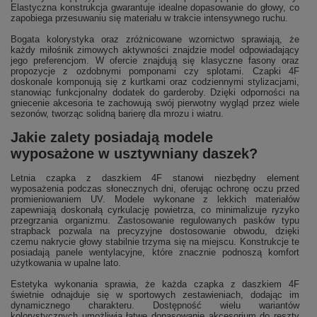
Elastyczna konstrukcja gwarantuje idealne dopasowanie do głowy, co
zapobiega przesuwaniu się materiału w trakcie intensywnego ruchu.
Bogata kolorystyka oraz zróżnicowane wzornictwo sprawiają, że
każdy miłośnik zimowych aktywności znajdzie model odpowiadający
jego preferencjom. W ofercie znajdują się klasyczne fasony oraz
propozycje z ozdobnymi pomponami czy splotami. Czapki 4F
doskonale komponują się z kurtkami oraz codziennymi stylizacjami,
stanowiąc funkcjonalny dodatek do garderoby. Dzięki odporności na
gniecenie akcesoria te zachowują swój pierwotny wygląd przez wiele
sezonów, tworząc solidną barierę dla mrozu i wiatru.
Jakie zalety posiadają modele
wyposażone w usztywniany daszek?
Letnia czapka z daszkiem 4F stanowi niezbędny element
wyposażenia podczas słonecznych dni, oferując ochronę oczu przed
promieniowaniem UV. Modele wykonane z lekkich materiałów
zapewniają doskonałą cyrkulację powietrza, co minimalizuje ryzyko
przegrzania organizmu. Zastosowanie regulowanych pasków typu
strapback pozwala na precyzyjne dostosowanie obwodu, dzięki
czemu nakrycie głowy stabilnie trzyma się na miejscu. Konstrukcje te
posiadają panele wentylacyjne, które znacznie podnoszą komfort
użytkowania w upalne lato.
Estetyka wykonania sprawia, że każda czapka z daszkiem 4F
świetnie odnajduje się w sportowych zestawieniach, dodając im
dynamicznego charakteru. Dostępność wielu wariantów
kolorystycznych umożliwia łatwe dopasowanie akcesorium do reszty