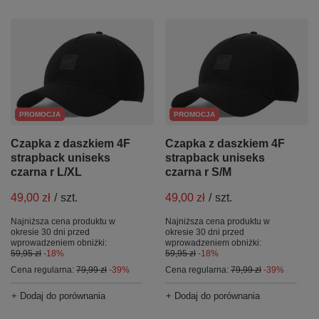
PROMOCJA
PROMOCJA
Czapka z daszkiem 4F
Czapka z daszkiem 4F
strapback uniseks
strapback uniseks
czarna r L/XL
czarna r S/M
49,00 zł
/
szt.
49,00 zł
/
szt.
Najniższa cena produktu w
Najniższa cena produktu w
okresie 30 dni przed
okresie 30 dni przed
wprowadzeniem obniżki:
wprowadzeniem obniżki:
59,95 zł
-18%
59,95 zł
-18%
Cena regularna:
79,99 zł
-39%
Cena regularna:
79,99 zł
-39%
+ Dodaj do porównania
+ Dodaj do porównania