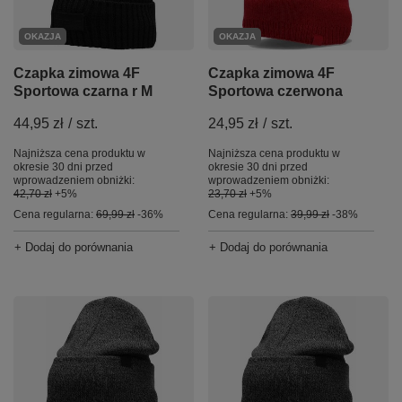
OKAZJA
OKAZJA
Czapka zimowa 4F
Czapka zimowa 4F
Sportowa czerwona
Sportowa czarna r M
24,95 zł
/
szt.
44,95 zł
/
szt.
Najniższa cena produktu w
Najniższa cena produktu w
okresie 30 dni przed
okresie 30 dni przed
wprowadzeniem obniżki:
wprowadzeniem obniżki:
23,70 zł
+5%
42,70 zł
+5%
Cena regularna:
39,99 zł
-38%
Cena regularna:
69,99 zł
-36%
+ Dodaj do porównania
+ Dodaj do porównania