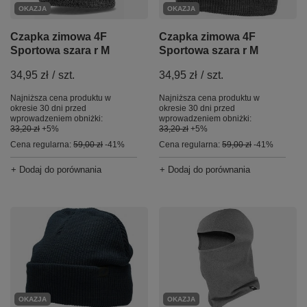
OKAZJA
OKAZJA
Czapka zimowa 4F
Czapka zimowa 4F
Sportowa szara r M
Sportowa szara r M
34,95 zł
/
szt.
34,95 zł
/
szt.
Najniższa cena produktu w
Najniższa cena produktu w
okresie 30 dni przed
okresie 30 dni przed
wprowadzeniem obniżki:
wprowadzeniem obniżki:
33,20 zł
+5%
33,20 zł
+5%
Cena regularna:
59,00 zł
-41%
Cena regularna:
59,00 zł
-41%
+ Dodaj do porównania
+ Dodaj do porównania
OKAZJA
OKAZJA