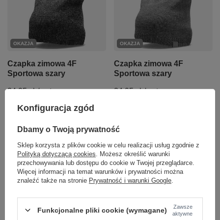
OKAZJA
OKAZJA
Czapka zimowa 4F
Czapka zimowa 4F
Sportowa szary
Sportowa szary
24,95 zł
/
szt.
24,95 zł
/
szt.
Konfiguracja zgód
Najniższa cena produktu w
Najniższa cena produktu w
okresie 30 dni przed
okresie 30 dni przed
wprowadzeniem obniżki:
wprowadzeniem obniżki:
Dbamy o Twoją prywatność
23,70 zł
+5%
23,70 zł
+5%
Cena regularna:
39,99 zł
-38%
Cena regularna:
39,99 zł
-38%
Sklep korzysta z plików cookie w celu realizacji usług zgodnie z
Polityką dotyczącą cookies
. Możesz określić warunki
+ Dodaj do porównania
+ Dodaj do porównania
przechowywania lub dostępu do cookie w Twojej przeglądarce.
Więcej informacji na temat warunków i prywatności można
znaleźć także na stronie
Prywatność i warunki Google
.
Zawsze
Funkcjonalne pliki cookie (wymagane)
aktywne