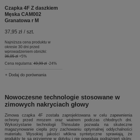
Czapka 4F Z daszkiem
Męska CAM002
Granatowa r M
37,95 zł
/
szt.
Najniższa cena produktu w
okresie 30 dni przed
wprowadzeniem obniżki:
36,05 zł
+5%
Cena regularna:
49,99 zł
-24%
+ Dodaj do porównania
Nowoczesne technologie stosowane w
zimowych nakryciach głowy
Zimowa czapka 4F została zaprojektowana w celu zapewnienia
ochrony przed mrozem oraz wiatrem podczas chłodnych dni.
Wykorzystanie technologii Thinsulate pozwala na skuteczne
magazynowanie ciepła przy zachowaniu optymalnej oddychalności
materiału. Wysokiej jakości włókna syntetyczne sprawiają, że
produkty te są przyjemne w dotyku i nie powodują podrażnień skóry.