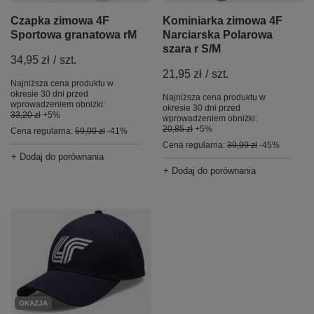
Czapka zimowa 4F
Kominiarka zimowa 4F
Sportowa granatowa rM
Narciarska Polarowa
szara r S/M
34,95 zł
/
szt.
21,95 zł
/
szt.
Najniższa cena produktu w
okresie 30 dni przed
Najniższa cena produktu w
wprowadzeniem obniżki:
okresie 30 dni przed
33,20 zł
+5%
wprowadzeniem obniżki:
20,85 zł
+5%
Cena regularna:
59,00 zł
-41%
Cena regularna:
39,99 zł
-45%
+ Dodaj do porównania
+ Dodaj do porównania
OKAZJA