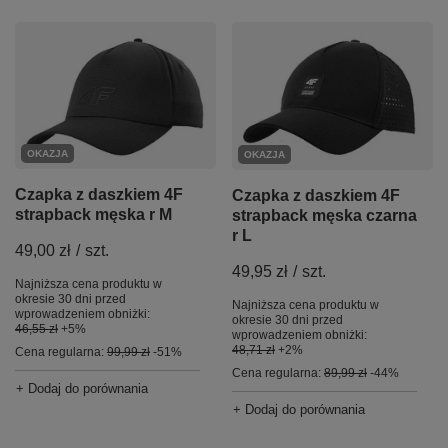
OKAZJA
OKAZJA
Czapka z daszkiem 4F
Czapka z daszkiem 4F
strapback męska r M
strapback męska czarna
r L
49,00 zł
/
szt.
49,95 zł
/
szt.
Najniższa cena produktu w
okresie 30 dni przed
Najniższa cena produktu w
wprowadzeniem obniżki:
okresie 30 dni przed
46,55 zł
+5%
wprowadzeniem obniżki:
48,71 zł
+2%
Cena regularna:
99,99 zł
-51%
Cena regularna:
89,99 zł
-44%
+ Dodaj do porównania
+ Dodaj do porównania