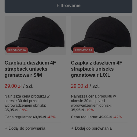
Filtrowanie
PROMOCJA
PROMOCJA
Czapka z daszkiem 4F
Czapka z daszkiem 4F
strapback uniseks
strapback uniseks
granatowa r S/M
granatowa r L/XL
29,00 zł
/
szt.
29,00 zł
/
szt.
Najniższa cena produktu w
Najniższa cena produktu w
okresie 30 dni przed
okresie 30 dni przed
wprowadzeniem obniżki:
wprowadzeniem obniżki:
35,95 zł
-19%
35,95 zł
-19%
Cena regularna:
49,99 zł
-42%
Cena regularna:
49,99 zł
-42%
+ Dodaj do porównania
+ Dodaj do porównania