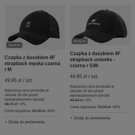
OKAZJA
OKAZJA
Czapka z daszkiem 4F
Czapka z daszkiem 4F
strapback uniseks -
strapback męska czarna
czarna r S/M
r M
44,95 zł
/
szt.
49,95 zł
/
szt.
Najniższa cena produktu w
Najniższa cena produktu w
okresie 30 dni przed
okresie 30 dni przed
wprowadzeniem obniżki:
wprowadzeniem obniżki:
43,30 zł
+3%
48,71 zł
+2%
Cena regularna:
79,99 zł
-44%
Cena regularna:
89,99 zł
-44%
+ Dodaj do porównania
+ Dodaj do porównania