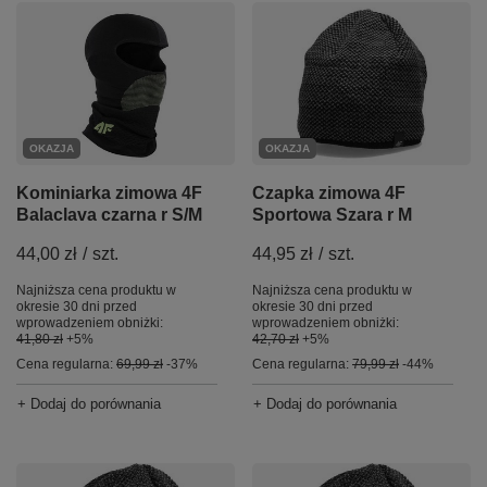
OKAZJA
OKAZJA
Kominiarka zimowa 4F
Czapka zimowa 4F
Balaclava czarna r S/M
Sportowa Szara r M
44,00 zł
/
szt.
44,95 zł
/
szt.
Najniższa cena produktu w
Najniższa cena produktu w
okresie 30 dni przed
okresie 30 dni przed
wprowadzeniem obniżki:
wprowadzeniem obniżki:
41,80 zł
+5%
42,70 zł
+5%
Cena regularna:
69,99 zł
-37%
Cena regularna:
79,99 zł
-44%
+ Dodaj do porównania
+ Dodaj do porównania