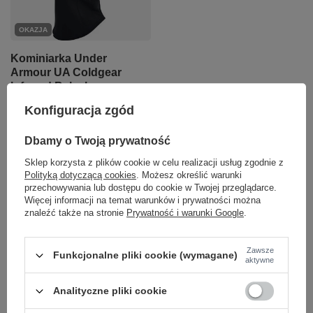
OKAZJA
Kominiarka Under
Armour UA Coldgear
Infrared Balaclava
Konfiguracja zgód
79,00 zł
/
szt.
Najniższa cena produktu w
Dbamy o Twoją prywatność
okresie 30 dni przed
wprowadzeniem obniżki:
Sklep korzysta z plików cookie w celu realizacji usług zgodnie z
69,00 zł
+14%
Polityką dotyczącą cookies
. Możesz określić warunki
Cena regularna:
149,95 zł
-47%
przechowywania lub dostępu do cookie w Twojej przeglądarce.
Więcej informacji na temat warunków i prywatności można
+ Dodaj do porównania
znaleźć także na stronie
Prywatność i warunki Google
.
Zawsze
Funkcjonalne pliki cookie (wymagane)
Akcesoria treningowe ułatwiające Twoje
aktywne
ćwiczenia
Analityczne pliki cookie
Miłośnikom różnorodnych aktywności i sportowych stylizacji
polecamy przydatne akcesoria treningowe, takie jak worki na strój