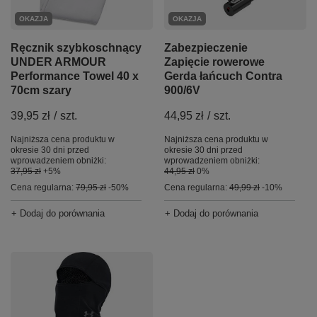
OKAZJA
OKAZJA
Ręcznik szybkoschnący
Zabezpieczenie
UNDER ARMOUR
Zapięcie rowerowe
Performance Towel 40 x
Gerda łańcuch Contra
70cm szary
900/6V
39,95 zł
/
szt.
44,95 zł
/
szt.
Najniższa cena produktu w
Najniższa cena produktu w
okresie 30 dni przed
okresie 30 dni przed
wprowadzeniem obniżki:
wprowadzeniem obniżki:
37,95 zł
+5%
44,95 zł
0%
Cena regularna:
79,95 zł
-50%
Cena regularna:
49,99 zł
-10%
+ Dodaj do porównania
+ Dodaj do porównania