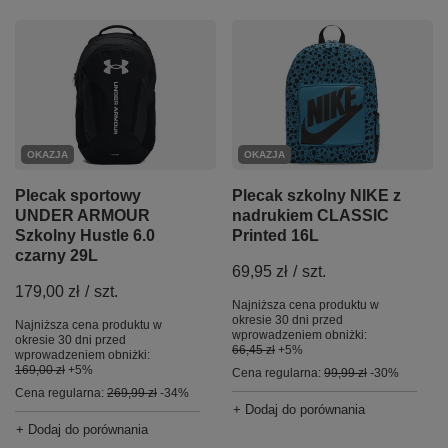
OKAZJA
OKAZJA
Plecak szkolny NIKE z
Plecak sportowy
nadrukiem CLASSIC
UNDER ARMOUR
Printed 16L
Szkolny Hustle 6.0
czarny 29L
69,95 zł
/
szt.
179,00 zł
/
szt.
Najniższa cena produktu w
okresie 30 dni przed
Najniższa cena produktu w
wprowadzeniem obniżki:
okresie 30 dni przed
66,45 zł
+5%
wprowadzeniem obniżki:
169,00 zł
+5%
Cena regularna:
99,99 zł
-30%
Cena regularna:
269,99 zł
-34%
+ Dodaj do porównania
+ Dodaj do porównania