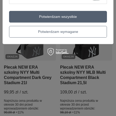
+ Dodaj do porównania
+ Dodaj do porównania
Potwierdzam wszystkie
Potwierdzam wymagane
OKAZJA
OKAZJA
Plecak NEW ERA
Plecak NEW ERA
szkolny NYY Multi
szkolny NYY MLB Multi
Compartment Dark Grey
Compartment Black
Stadium 21l
Stadium 21,5l
99,95 zł
/
szt.
109,00 zł
/
szt.
Najniższa cena produktu w
Najniższa cena produktu w
okresie 30 dni przed
okresie 30 dni przed
wprowadzeniem obniżki:
wprowadzeniem obniżki:
90,00 zł
+11%
98,10 zł
+11%