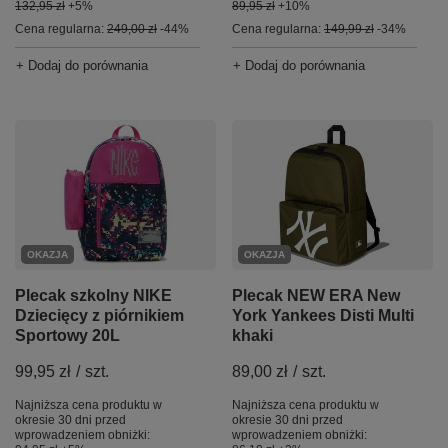
132,95 zł
+5%
89,95 zł
+10%
Cena regularna:
249,00 zł
-44%
Cena regularna:
149,99 zł
-34%
+ Dodaj do porównania
+ Dodaj do porównania
OKAZJA
OKAZJA
Plecak szkolny NIKE
Plecak NEW ERA New
Dziecięcy z piórnikiem
York Yankees Disti Multi
Sportowy 20L
khaki
99,95 zł
/
szt.
89,00 zł
/
szt.
Najniższa cena produktu w
Najniższa cena produktu w
okresie 30 dni przed
okresie 30 dni przed
wprowadzeniem obniżki:
wprowadzeniem obniżki: