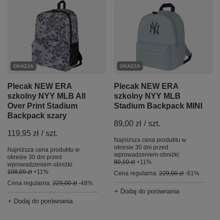
OKAZJA
OKAZJA
Plecak NEW ERA
Plecak NEW ERA
szkolny NYY MLB
szkolny NYY MLB All
Stadium Backpack MINI
Over Print Stadium
Backpack szary
89,00 zł
/
szt.
119,95 zł
/
szt.
Najniższa cena produktu w
okresie 30 dni przed
Najniższa cena produktu w
wprowadzeniem obniżki:
okresie 30 dni przed
80,10 zł
+11%
wprowadzeniem obniżki:
108,00 zł
+11%
Cena regularna:
229,00 zł
-61%
Cena regularna:
229,00 zł
-48%
+ Dodaj do porównania
+ Dodaj do porównania