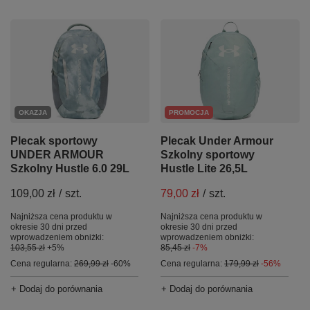
PROMOCJA
OKAZJA
Plecak Under Armour
Plecak sportowy
Szkolny sportowy
UNDER ARMOUR
Hustle Lite 26,5L
Szkolny Hustle 6.0 29L
79,00 zł
/
szt.
109,00 zł
/
szt.
Najniższa cena produktu w
Najniższa cena produktu w
okresie 30 dni przed
okresie 30 dni przed
wprowadzeniem obniżki:
wprowadzeniem obniżki:
85,45 zł
-7%
103,55 zł
+5%
Cena regularna:
179,99 zł
-56%
Cena regularna:
269,99 zł
-60%
+ Dodaj do porównania
+ Dodaj do porównania