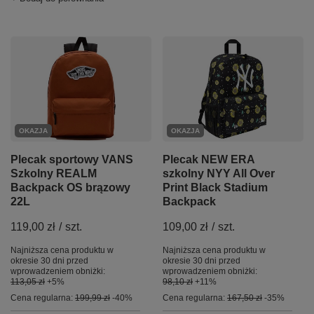
OKAZJA
OKAZJA
Plecak sportowy VANS
Plecak NEW ERA
Szkolny REALM
szkolny NYY All Over
Backpack OS brązowy
Print Black Stadium
22L
Backpack
119,00 zł
/
szt.
109,00 zł
/
szt.
Najniższa cena produktu w
Najniższa cena produktu w
okresie 30 dni przed
okresie 30 dni przed
wprowadzeniem obniżki:
wprowadzeniem obniżki:
113,05 zł
+5%
98,10 zł
+11%
Cena regularna:
199,99 zł
-40%
Cena regularna:
167,50 zł
-35%