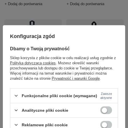
+ Dodaj do porównania
+ Dodaj do porównania
Konfiguracja zgód
Dbamy o Twoją prywatność
Sklep korzysta z plików cookie w celu realizacji usług zgodnie z
OKAZJA
OKAZJA
Polityką dotyczącą cookies
. Możesz określić warunki
przechowywania lub dostępu do cookie w Twojej przeglądarce.
Plecak NEW ERA
Plecak NEW ERA
Więcej informacji na temat warunków i prywatności można
szkolny NYY MLB All
szkolny NYY Multi
znaleźć także na stronie
Prywatność i warunki Google
.
Over Print Granatowy
Compartment Navy
21,5l
Stadium 21,5l
Zawsze
Funkcjonalne pliki cookie (wymagane)
129,00 zł
/
szt.
99,95 zł
/
szt.
aktywne
Najniższa cena produktu w
Najniższa cena produktu w
Analityczne pliki cookie
okresie 30 dni przed
okresie 30 dni przed
wprowadzeniem obniżki:
wprowadzeniem obniżki:
116,10 zł
+11%
90,00 zł
+11%
Reklamowe pliki cookie
Cena regularna:
179,00 zł
-28%
Cena regularna:
142,50 zł
-30%