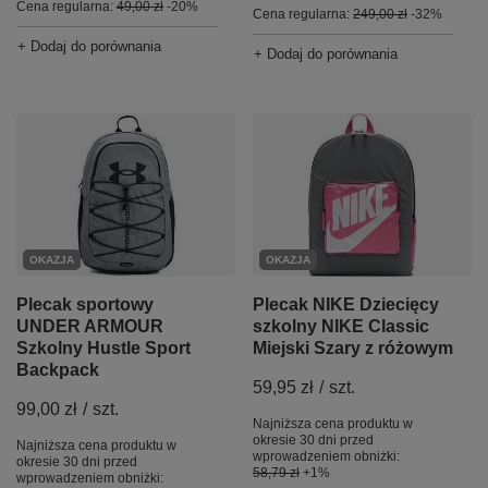
Cena regularna:
49,00 zł
-20%
Cena regularna:
249,00 zł
-32%
+ Dodaj do porównania
+ Dodaj do porównania
OKAZJA
OKAZJA
Plecak NIKE Dziecięcy
Plecak sportowy
szkolny NIKE Classic
UNDER ARMOUR
Miejski Szary z różowym
Szkolny Hustle Sport
Backpack
59,95 zł
/
szt.
99,00 zł
/
szt.
Najniższa cena produktu w
okresie 30 dni przed
Najniższa cena produktu w
wprowadzeniem obniżki:
okresie 30 dni przed
58,79 zł
+1%
wprowadzeniem obniżki: