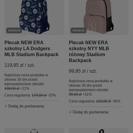
OKAZJA
OKAZJA
Plecak NEW ERA
Plecak NEW ERA
szkolny NYY MLB
szkolny LA Dodgers
różowy Stadium
MLB Stadium Backpack
Backpack
119,95 zł
/
szt.
99,95 zł
/
szt.
Najniższa cena produktu w
okresie 30 dni przed
Najniższa cena produktu w
wprowadzeniem obniżki:
okresie 30 dni przed
108,00 zł
+11%
wprowadzeniem obniżki:
90,00 zł
+11%
Cena regularna:
179,00 zł
-33%
Cena regularna:
229,00 zł
-56%
+ Dodaj do porównania
+ Dodaj do porównania