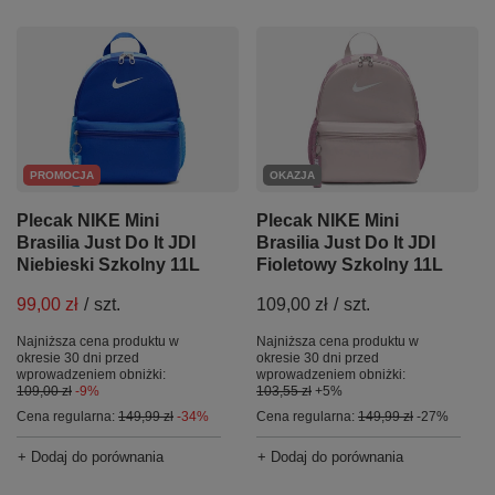
OKAZJA
PROMOCJA
Plecak NIKE Mini
Plecak NIKE Mini
Brasilia Just Do It JDI
Brasilia Just Do It JDI
Fioletowy Szkolny 11L
Niebieski Szkolny 11L
109,00 zł
/
szt.
99,00 zł
/
szt.
Najniższa cena produktu w
Najniższa cena produktu w
okresie 30 dni przed
okresie 30 dni przed
wprowadzeniem obniżki:
wprowadzeniem obniżki:
103,55 zł
+5%
109,00 zł
-9%
Cena regularna:
149,99 zł
-27%
Cena regularna:
149,99 zł
-34%
+ Dodaj do porównania
+ Dodaj do porównania