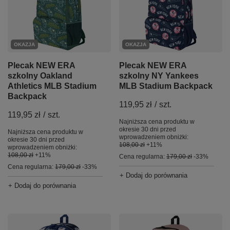
OKAZJA
OKAZJA
Plecak NEW ERA
Plecak NEW ERA
szkolny NY Yankees
szkolny Oakland
MLB Stadium Backpack
Athletics MLB Stadium
Backpack
119,95 zł
/
szt.
119,95 zł
/
szt.
Najniższa cena produktu w
okresie 30 dni przed
Najniższa cena produktu w
wprowadzeniem obniżki:
okresie 30 dni przed
108,00 zł
+11%
wprowadzeniem obniżki:
108,00 zł
+11%
Cena regularna:
179,00 zł
-33%
Cena regularna:
179,00 zł
-33%
+ Dodaj do porównania
+ Dodaj do porównania