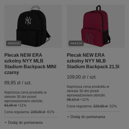
OKAZJA
OKAZJA
Plecak NEW ERA
Plecak NEW ERA
szkolny NYY MLB
szkolny NYY MLB
Stadium Backpack 21,5l
Stadium Backpack MINI
czarny
109,00 zł
/
szt.
89,95 zł
/
szt.
Najniższa cena produktu w
okresie 30 dni przed
Najniższa cena produktu w
wprowadzeniem obniżki:
okresie 30 dni przed
98,10 zł
+11%
wprowadzeniem obniżki:
81,00 zł
+11%
Cena regularna:
229,00 zł
-52%
Cena regularna:
229,00 zł
-61%
+ Dodaj do porównania
+ Dodaj do porównania