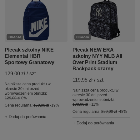
OKAZJA
OKAZJA
Plecak szkolny NIKE
Plecak NEW ERA
Elemental HBR
szkolny NYY MLB All
Sportowy Granatowy
Over Print Stadium
Backpack czarny
129,00 zł
/
szt.
119,95 zł
/
szt.
Najniższa cena produktu w
okresie 30 dni przed
Najniższa cena produktu w
wprowadzeniem obniżki:
okresie 30 dni przed
129,00 zł
0%
wprowadzeniem obniżki:
108,00 zł
+11%
Cena regularna:
159,99 zł
-19%
Cena regularna:
229,00 zł
-48%
+ Dodaj do porównania
+ Dodaj do porównania