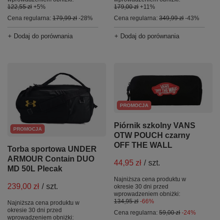
122,55 zł
+5%
179,00 zł
+11%
Cena regularna:
179,99 zł
-28%
Cena regularna:
349,99 zł
-43%
+ Dodaj do porównania
+ Dodaj do porównania
PROMOCJA
Piórnik szkolny VANS
PROMOCJA
OTW POUCH czarny
OFF THE WALL
Torba sportowa UNDER
ARMOUR Contain DUO
44,95 zł
/
szt.
MD 50L Plecak
Najniższa cena produktu w
239,00 zł
/
szt.
okresie 30 dni przed
wprowadzeniem obniżki:
134,95 zł
-66%
Najniższa cena produktu w
okresie 30 dni przed
Cena regularna:
59,00 zł
-24%
wprowadzeniem obniżki: