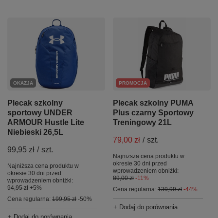
OKAZJA
PROMOCJA
Plecak szkolny
Plecak szkolny PUMA
sportowy UNDER
Plus czarny Sportowy
ARMOUR Hustle Lite
Treningowy 21L
Niebieski 26,5L
79,00 zł
/
szt.
99,95 zł
/
szt.
Najniższa cena produktu w
okresie 30 dni przed
Najniższa cena produktu w
wprowadzeniem obniżki:
okresie 30 dni przed
89,00 zł
-11%
wprowadzeniem obniżki:
94,95 zł
+5%
Cena regularna:
139,99 zł
-44%
Cena regularna:
199,95 zł
-50%
+ Dodaj do porównania
+ Dodaj do porównania