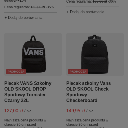
99,00 zł
+11%
Cena regularna:
169,00 zł
-36%
Cena regularna:
169,00 zł
-35%
+ Dodaj do porównania
+ Dodaj do porównania
PROMOCJA
PROMOCJA
Plecak VANS Szkolny
Plecak szkolny Vans
OLD SKOOL DROP
OLD SKOOL Check
Sportowy Tornister
Sportowy
Czarny 22L
Checkerboard
127,00 zł
/
szt.
149,95 zł
/
szt.
Najniższa cena produktu w
Najniższa cena produktu w
okresie 30 dni przed
okresie 30 dni przed