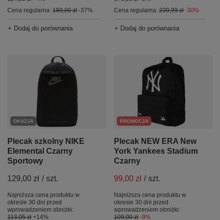
Cena regularna:
189,00 zł
-37%
Cena regularna:
239,99 zł
-30%
+ Dodaj do porównania
+ Dodaj do porównania
PROMOCJA
OKAZJA
Plecak NEW ERA New
Plecak szkolny NIKE
York Yankees Stadium
Elemental Czarny
Czarny
Sportowy
99,00 zł
/
szt.
129,00 zł
/
szt.
Najniższa cena produktu w
Najniższa cena produktu w
okresie 30 dni przed
okresie 30 dni przed
wprowadzeniem obniżki:
wprowadzeniem obniżki:
109,00 zł
-9%
113,05 zł
+14%