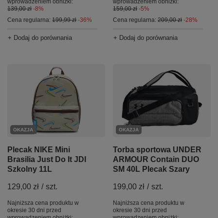
wprowadzeniem obniżki:
wprowadzeniem obniżki:
139,00 zł
-8%
159,00 zł
-5%
Cena regularna:
199,99 zł
-36%
Cena regularna:
209,00 zł
-28%
+ Dodaj do porównania
+ Dodaj do porównania
OKAZJA
OKAZJA
Plecak NIKE Mini
Torba sportowa UNDER
Brasilia Just Do It JDI
ARMOUR Contain DUO
Szkolny 11L
SM 40L Plecak Szary
129,00 zł
/
szt.
199,00 zł
/
szt.
Najniższa cena produktu w
Najniższa cena produktu w
okresie 30 dni przed
okresie 30 dni przed
wprowadzeniem obniżki:
wprowadzeniem obniżki: