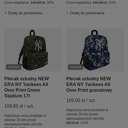
Cena regularna:
142,50 zł
-30%
Cena regularna:
142,50 zł
-24%
+ Dodaj do porównania
+ Dodaj do porównania
OKAZJA
OKAZJA
Plecak szkolny NEW
Plecak szkolny NEW
ERA NY Yankees All
ERA NY Yankees All
Over Print Green
Over Print granatowy
Stadium 17l
109,00 zł
/
szt.
109,95 zł
/
szt.
Najniższa cena produktu w
okresie 30 dni przed
Najniższa cena produktu w
wprowadzeniem obniżki:
okresie 30 dni przed
98,10 zł
+11%
wprowadzeniem obniżki: