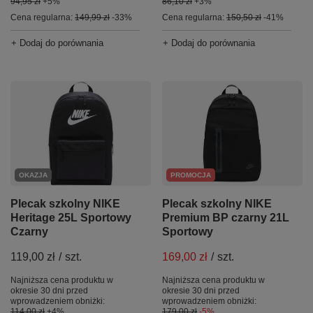
94,95 zł
+5%
86,10 zł
+3%
Cena regularna:
149,99 zł
-33%
Cena regularna:
150,50 zł
-41%
+ Dodaj do porównania
+ Dodaj do porównania
OKAZJA
PROMOCJA
Plecak szkolny NIKE
Plecak szkolny NIKE
Heritage 25L Sportowy
Premium BP czarny 21L
Czarny
Sportowy
119,00 zł
/
szt.
169,00 zł
/
szt.
Najniższa cena produktu w
Najniższa cena produktu w
okresie 30 dni przed
okresie 30 dni przed
wprowadzeniem obniżki:
wprowadzeniem obniżki:
114,00 zł
+4%
179,00 zł
-5%