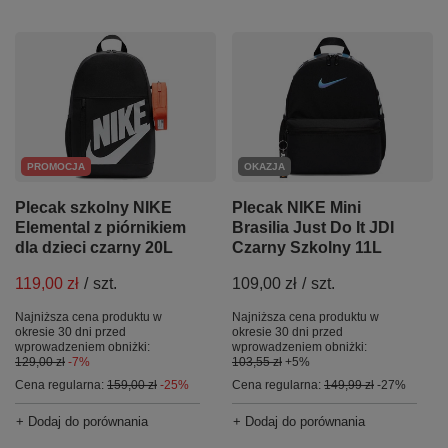
PROMOCJA
OKAZJA
Plecak szkolny NIKE
Plecak NIKE Mini
Elemental z piórnikiem
Brasilia Just Do It JDI
dla dzieci czarny 20L
Czarny Szkolny 11L
119,00 zł
/
szt.
109,00 zł
/
szt.
Najniższa cena produktu w
Najniższa cena produktu w
okresie 30 dni przed
okresie 30 dni przed
wprowadzeniem obniżki:
wprowadzeniem obniżki:
129,00 zł
-7%
103,55 zł
+5%
Cena regularna:
159,00 zł
-25%
Cena regularna:
149,99 zł
-27%
+ Dodaj do porównania
+ Dodaj do porównania