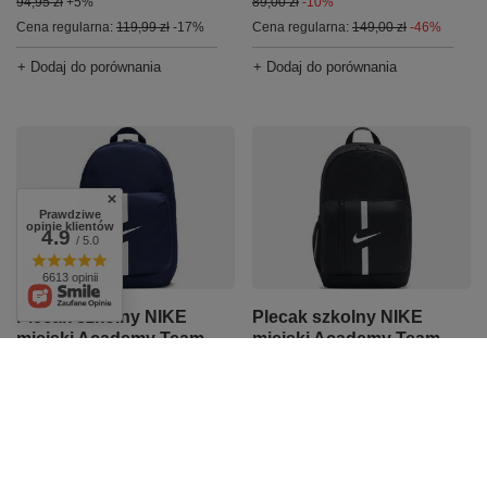
94,95 zł
+5%
89,00 zł
-10%
Cena regularna:
119,99 zł
-17%
Cena regularna:
149,00 zł
-46%
+ Dodaj do porównania
+ Dodaj do porównania
Prawdziwe
opinie klientów
4.9
/ 5.0
PROMOCJA
6613 opinii
Plecak szkolny NIKE
Plecak szkolny NIKE
miejski Academy Team
miejski Academy Team
22L Granatowy
22L Sportowy Czarny
79,95 zł
/
szt.
89,95 zł
/
szt.
Najniższa cena produktu w
+ Dodaj do porównania
okresie 30 dni przed
wprowadzeniem obniżki:
89,00 zł
-10%