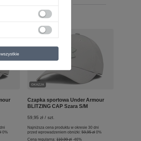
+ Dodaj do porównania
wszystkie
OKAZJA
mour
Czapka sportowa Under Armour
BLITZING CAP Szara S/M
59,95 zł
/
szt.
dni
Najniższa cena produktu w okresie 30 dni
ł
0%
przed wprowadzeniem obniżki:
59,95 zł
0%
Cena regularna:
110,99 zł
-46%