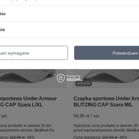
o porównania
+ Dodaj do porównania
kie
kie
dzam wymagane
Potwierdzam 
OKAZJA
sportowa Under Armour
Czapka sportowa Under Ar
G CAP Szara L/XL
BLITZING CAP Szara M/L
szt.
59,95 zł
/
szt.
cena produktu w okresie 30 dni
Najniższa cena produktu w okresie 30 
owadzeniem obniżki:
59,95 zł
0%
przed wprowadzeniem obniżki:
59,95 z
larna:
110,99 zł
-46%
Cena regularna:
110,99 zł
-46%