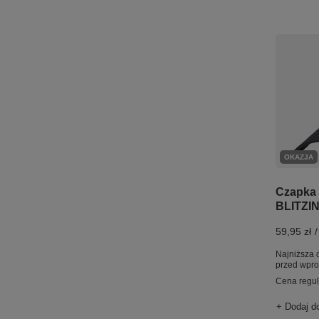
OKAZJA
Czapka 
BLITZI
59,95 zł
/
Najniższa 
przed wpr
Cena regu
+ Dodaj d