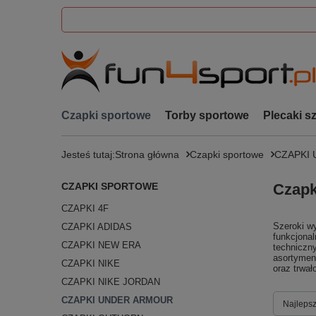
Czapki sportowe
Torby sportowe
Plecaki s
Jesteś tutaj:
Strona główna
Czapki sportowe
CZAPKI
CZAPKI SPORTOWE
Czapk
CZAPKI 4F
Szeroki w
CZAPKI ADIDAS
funkcjona
CZAPKI NEW ERA
techniczn
asortymen
CZAPKI NIKE
oraz trwał
CZAPKI NIKE JORDAN
CZAPKI UNDER ARMOUR
Zmień s
Najlepsz