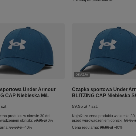
OKAZJA
sportowa Under Armour
Czapka sportowa Under Ar
G CAP Niebieska M/L
BLITZING CAP Niebieska S
szt.
59,95 zł
/
szt.
cena produktu w okresie 30 dni
Najniższa cena produktu w okresie 30 
owadzeniem obniżki:
59,95 zł
0%
przed wprowadzeniem obniżki:
59,95 z
larna:
99,99 zł
-40%
Cena regularna:
99,99 zł
-40%