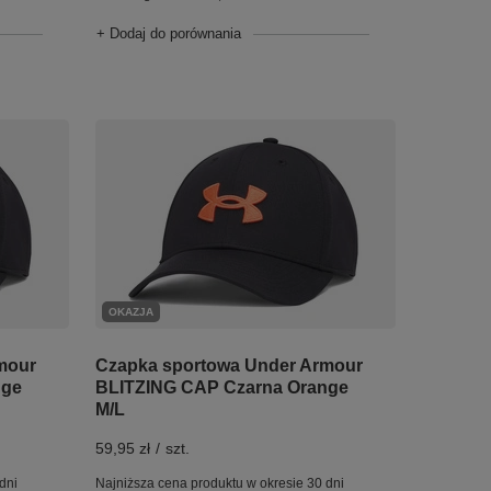
+ Dodaj do porównania
OKAZJA
mour
Czapka sportowa Under Armour
nge
BLITZING CAP Czarna Orange
M/L
59,95 zł
/
szt.
dni
Najniższa cena produktu w okresie 30 dni