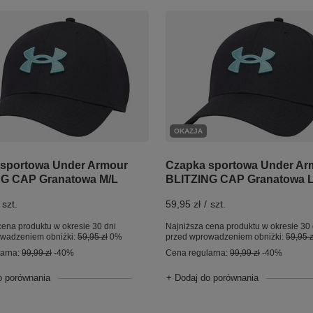
OKAZJA
sportowa Under Armour
Czapka sportowa Under Ar
NG CAP Granatowa M/L
BLITZING CAP Granatowa 
szt.
59,95 zł
/
szt.
cena produktu w okresie 30 dni
Najniższa cena produktu w okresie 30 
owadzeniem obniżki:
59,95 zł
0%
przed wprowadzeniem obniżki:
59,95 z
larna:
99,99 zł
-40%
Cena regularna:
99,99 zł
-40%
o porównania
+ Dodaj do porównania