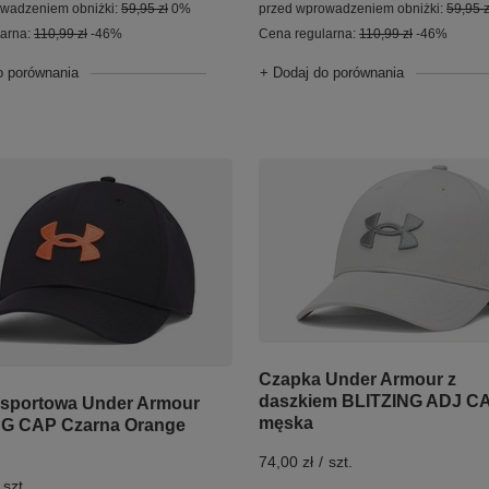
owadzeniem obniżki:
59,95 zł
0%
przed wprowadzeniem obniżki:
59,95 z
larna:
110,99 zł
-46%
Cena regularna:
110,99 zł
-46%
o porównania
+ Dodaj do porównania
Czapka Under Armour z
daszkiem BLITZING ADJ C
sportowa Under Armour
męska
NG CAP Czarna Orange
74,00 zł
/
szt.
szt.