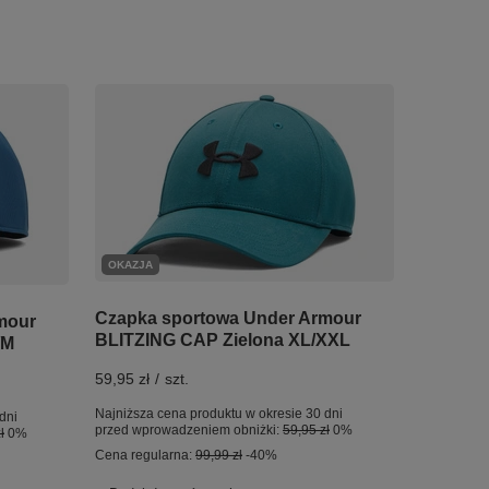
OKAZJA
Czapka sportowa Under Armour
mour
BLITZING CAP Zielona XL/XXL
/M
59,95 zł
/
szt.
Najniższa cena produktu w okresie 30 dni
dni
przed wprowadzeniem obniżki:
59,95 zł
0%
ł
0%
Cena regularna:
99,99 zł
-40%