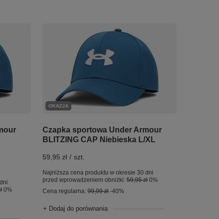
OKAZJA
mour
Czapka sportowa Under Armour
BLITZING CAP Niebieska L/XL
59,95 zł
/
szt.
Najniższa cena produktu w okresie 30 dni
przed wprowadzeniem obniżki:
59,95 zł
0%
dni
ł
0%
Cena regularna:
99,99 zł
-40%
+ Dodaj do porównania