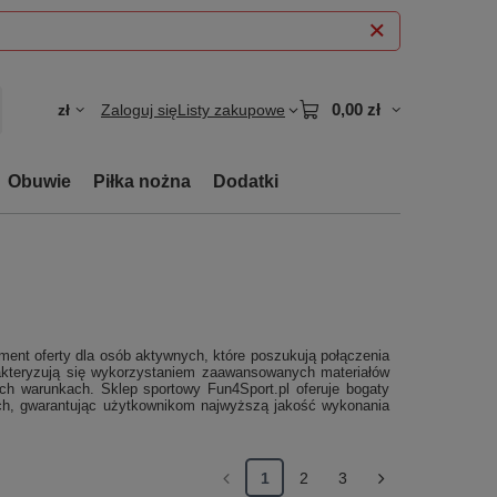
0,00 zł
zł
Zaloguj się
Listy zakupowe
Obuwie
Piłka nożna
Dodatki
nt oferty dla osób aktywnych, które poszukują połączenia
kteryzują się wykorzystaniem zaawansowanych materiałów
ch warunkach. Sklep sportowy Fun4Sport.pl oferuje bogaty
jach, gwarantując użytkownikom najwyższą jakość wykonania
1
2
3