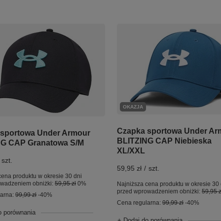
OKAZJA
Czapka sportowa Under Ar
sportowa Under Armour
BLITZING CAP Niebieska
NG CAP Granatowa S/M
XL/XXL
szt.
59,95 zł
/
szt.
cena produktu w okresie 30 dni
owadzeniem obniżki:
59,95 zł
0%
Najniższa cena produktu w okresie 30 
przed wprowadzeniem obniżki:
59,95 z
larna:
99,99 zł
-40%
Cena regularna:
99,99 zł
-40%
o porównania
+ Dodaj do porównania