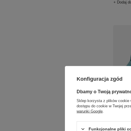
+ Dodaj d
OKAZJA
Konfiguracja zgód
Czapka 
Dbamy o Twoją prywatn
BLITZIN
Sklep korzysta z plików cookie 
59,95 zł
/
dostępu do cookie w Twojej prz
warunki Google
.
Najniższa 
przed wpr
Cena regu
Funkcjonalne pliki 