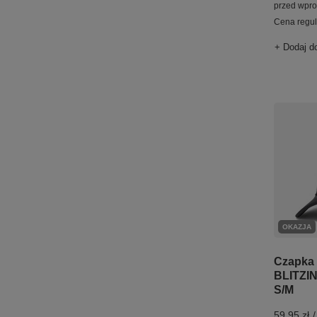
przed wpr
Cena regu
+ Dodaj d
OKAZJA
Czapka 
BLITZI
S/M
59,95 zł
/