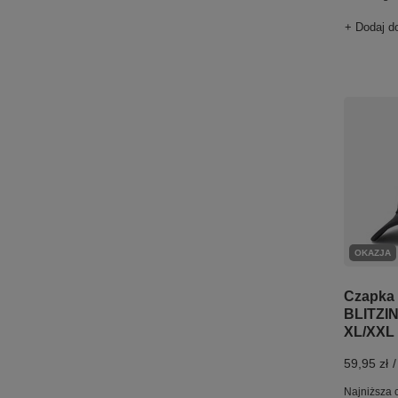
+ Dodaj d
OKAZJA
Czapka 
BLITZI
XL/XXL
59,95 zł
/
Najniższa 