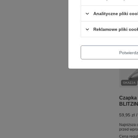
+ Dodaj d
Analityczne pliki coo
Reklamowe pliki coo
Potwier
OKAZJA
Czapka 
BLITZIN
59,95 zł
/
Najniższa 
przed wpr
Cena regu