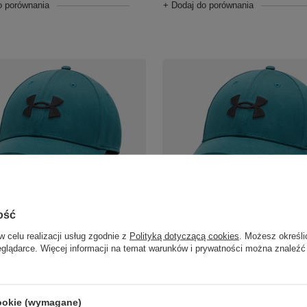
o porównania
+ Dodaj do porównania
OKAZJA
sportowa Under Armour
Czapka sportowa Under Ar
ość
G CAP Zielona L/XL
BLITZING CAP Zielona M/L
w celu realizacji usług zgodnie z
Polityką dotyczącą cookies
. Możesz określi
szt.
59,95 zł
/
szt.
eglądarce. Więcej informacji na temat warunków i prywatności można znaleźć
cena produktu w okresie 30 dni
Najniższa cena produktu w okresie 30 
owadzeniem obniżki:
59,95 zł
0%
przed wprowadzeniem obniżki:
59,95 z
larna:
99,99 zł
-40%
Cena regularna:
99,99 zł
-40%
cookie (wymagane)