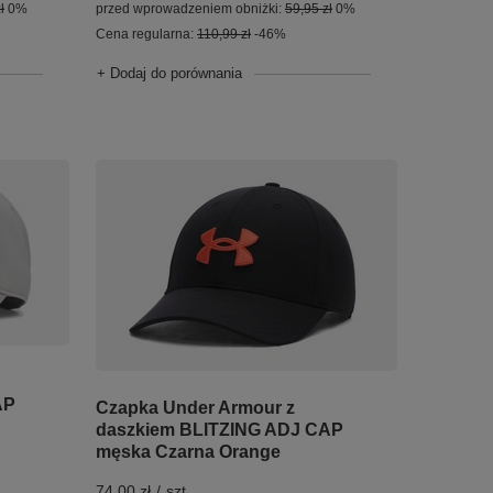
ł
0%
przed wprowadzeniem obniżki:
59,95 zł
0%
Cena regularna:
110,99 zł
-46%
+ Dodaj do porównania
AP
Czapka Under Armour z
daszkiem BLITZING ADJ CAP
męska Czarna Orange
74,00 zł
/
szt.