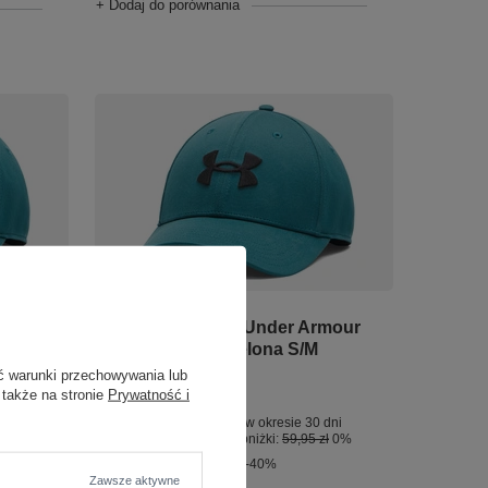
+ Dodaj do porównania
OKAZJA
mour
Czapka sportowa Under Armour
BLITZING CAP Zielona S/M
ć warunki przechowywania lub
59,95 zł
/
szt.
 także na stronie
Prywatność i
dni
Najniższa cena produktu w okresie 30 dni
ł
0%
przed wprowadzeniem obniżki:
59,95 zł
0%
Cena regularna:
99,99 zł
-40%
Zawsze aktywne