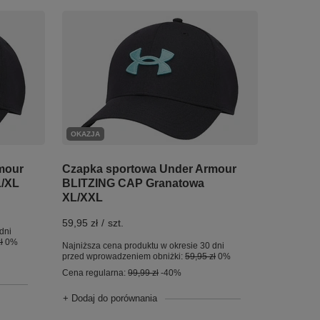
OKAZJA
mour
Czapka sportowa Under Armour
L/XL
BLITZING CAP Granatowa
XL/XXL
59,95 zł
/
szt.
dni
ł
0%
Najniższa cena produktu w okresie 30 dni
przed wprowadzeniem obniżki:
59,95 zł
0%
Cena regularna:
99,99 zł
-40%
+ Dodaj do porównania