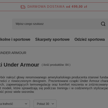
DARMOWA DOSTAWA
od 499,00 zł
zkolne i sportowe
Skarpety sportowe
Odzież sportowa
 UNDER ARMOUR
i Under Armour
( ilość produktów:
84
)
ybór nakryć głowy renomowanego amerykańskiego producenta stanowi fundame
lności z nowoczesnym designem. Prezentowane czapki Under Armour chara
ych, zapewniających termoregulację oraz komfort noszenia w zróżnicowany
t modeli, które sprawdzają się podczas treningu i w codziennych stylizac
ość przez wiele sezonów.
ortowanie
a trafność
Zmień ilość wyświetlanych produktów
Pokaż 30