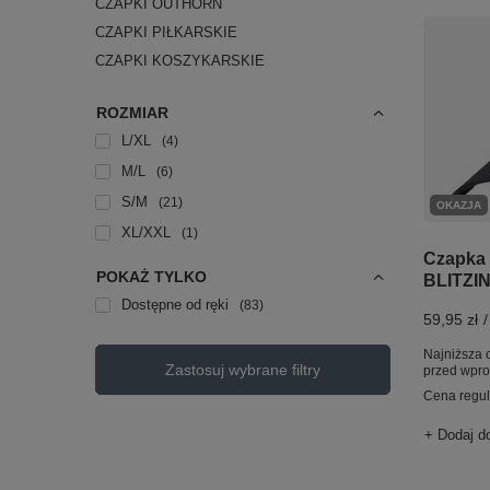
CZAPKI OUTHORN
CZAPKI PIŁKARSKIE
CZAPKI KOSZYKARSKIE
ROZMIAR
L/XL
4
M/L
6
S/M
21
OKAZJA
XL/XXL
1
Czapka 
POKAŻ TYLKO
BLITZI
Dostępne od ręki
83
59,95 zł
/
Najniższa 
Zastosuj wybrane filtry
przed wpr
Cena regu
+ Dodaj d