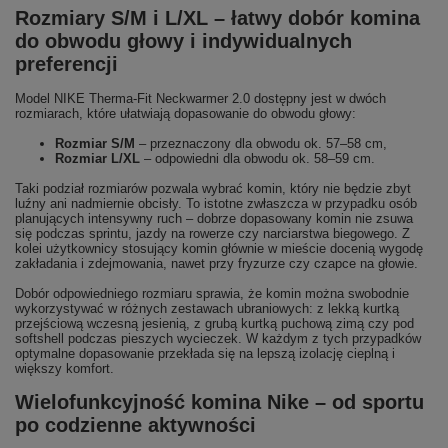
Rozmiary S/M i L/XL – łatwy dobór komina
do obwodu głowy i indywidualnych
preferencji
Model NIKE Therma-Fit Neckwarmer 2.0 dostępny jest w dwóch
rozmiarach, które ułatwiają dopasowanie do obwodu głowy:
Rozmiar S/M
– przeznaczony dla obwodu ok. 57–58 cm,
Rozmiar L/XL
– odpowiedni dla obwodu ok. 58–59 cm.
Taki podział rozmiarów pozwala wybrać komin, który nie będzie zbyt
luźny ani nadmiernie obcisły. To istotne zwłaszcza w przypadku osób
planujących intensywny ruch – dobrze dopasowany komin nie zsuwa
się podczas sprintu, jazdy na rowerze czy narciarstwa biegowego. Z
kolei użytkownicy stosujący komin głównie w mieście docenią wygodę
zakładania i zdejmowania, nawet przy fryzurze czy czapce na głowie.
Dobór odpowiedniego rozmiaru sprawia, że komin można swobodnie
wykorzystywać w różnych zestawach ubraniowych: z lekką kurtką
przejściową wczesną jesienią, z grubą kurtką puchową zimą czy pod
softshell podczas pieszych wycieczek. W każdym z tych przypadków
optymalne dopasowanie przekłada się na lepszą izolację cieplną i
większy komfort.
Wielofunkcyjność komina Nike – od sportu
po codzienne aktywności