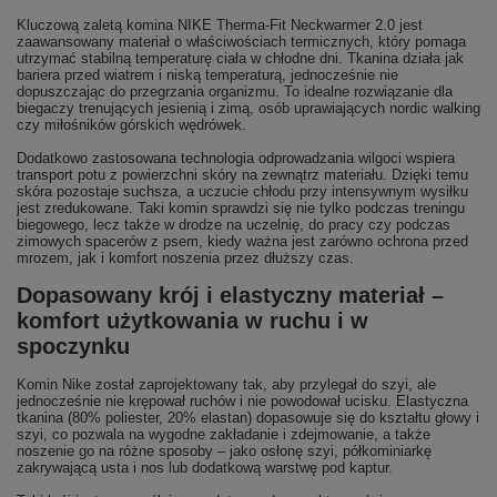
Kluczową zaletą komina NIKE Therma-Fit Neckwarmer 2.0 jest
zaawansowany materiał o właściwościach termicznych, który pomaga
utrzymać stabilną temperaturę ciała w chłodne dni. Tkanina działa jak
bariera przed wiatrem i niską temperaturą, jednocześnie nie
dopuszczając do przegrzania organizmu. To idealne rozwiązanie dla
biegaczy trenujących jesienią i zimą, osób uprawiających nordic walking
czy miłośników górskich wędrówek.
Dodatkowo zastosowana technologia odprowadzania wilgoci wspiera
transport potu z powierzchni skóry na zewnątrz materiału. Dzięki temu
skóra pozostaje suchsza, a uczucie chłodu przy intensywnym wysiłku
jest zredukowane. Taki komin sprawdzi się nie tylko podczas treningu
biegowego, lecz także w drodze na uczelnię, do pracy czy podczas
zimowych spacerów z psem, kiedy ważna jest zarówno ochrona przed
mrozem, jak i komfort noszenia przez dłuższy czas.
Dopasowany krój i elastyczny materiał –
komfort użytkowania w ruchu i w
spoczynku
Komin Nike został zaprojektowany tak, aby przylegał do szyi, ale
jednocześnie nie krępował ruchów i nie powodował ucisku. Elastyczna
tkanina (80% poliester, 20% elastan) dopasowuje się do kształtu głowy i
szyi, co pozwala na wygodne zakładanie i zdejmowanie, a także
noszenie go na różne sposoby – jako osłonę szyi, półkominiarkę
zakrywającą usta i nos lub dodatkową warstwę pod kaptur.