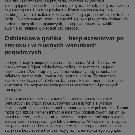
Taki krój jest szczególnie przydatny podczas aktywności
wymagających swobody – biegania, jazdy na rolkach, jazdy na rowerze
czy treningu na świeżym powietrzu. Komin nie zsuwa się i nie
przekręca, co minimalizuje konieczność ciągłego poprawiania w trakcie
ruchu. W codziennym użytku sprawdzi się jako praktyczny dodatek do
kurtek zimowych i przejściowych, zastępując obszerny szalik i
zwalniając miejsce w plecaku czy torebce.
Odblaskowa grafika – bezpieczeństwo po
zmroku i w trudnych warunkach
pogodowych
Jednym z najważniejszych elementów komina NIKE Therma-Fit
Neckwarmer 2.0 jest odblaskowa grafika umieszczona na jego
powierzchni. Wzór staje się wyraźnie widoczny, gdy oświetlą go
reflektory samochodu, roweru czy latarnia uliczna. To znacząco
zwiększa widoczność użytkownika na drodze, co może mieć realne
znaczenie dla bezpieczeństwa podczas wieczornych i porannych
treningów.
Odblaskowe elementy są szczególnie przydatne dla biegaczy
trenujących po pracy, rowerzystów poruszających się w słabo
oświetlonych okolicach oraz osób spacerujących w pobliżu ulic. Komin
może być uzupełnieniem innych elementów odblaskowych, takich jak
opaski na ręce, buty czy kurtki, tworząc spójny zestaw poprawiający
widoczność w deszczu, mgle lub o zmierzchu. W codziennym użyciu,
np. podczas drogi do szkoły czy pracy, subtelna grafika odblaskowa
zwiększa bezpieczeństwo bez rezygnacji z estetycznego wyglądu.