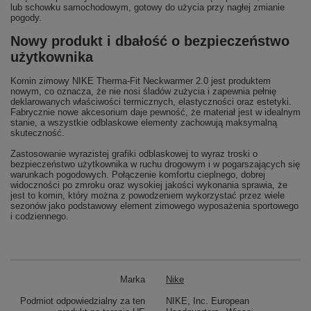
lub schowku samochodowym, gotowy do użycia przy nagłej zmianie
pogody.
Nowy produkt i dbałość o bezpieczeństwo
użytkownika
Komin zimowy NIKE Therma-Fit Neckwarmer 2.0 jest produktem
nowym, co oznacza, że nie nosi śladów zużycia i zapewnia pełnię
deklarowanych właściwości termicznych, elastyczności oraz estetyki.
Fabrycznie nowe akcesorium daje pewność, że materiał jest w idealnym
stanie, a wszystkie odblaskowe elementy zachowują maksymalną
skuteczność.
Zastosowanie wyrazistej grafiki odblaskowej to wyraz troski o
bezpieczeństwo użytkownika w ruchu drogowym i w pogarszających się
warunkach pogodowych. Połączenie komfortu cieplnego, dobrej
widoczności po zmroku oraz wysokiej jakości wykonania sprawia, że
jest to komin, który można z powodzeniem wykorzystać przez wiele
sezonów jako podstawowy element zimowego wyposażenia sportowego
i codziennego.
Marka
Nike
Podmiot odpowiedzialny za ten
NIKE, Inc. European