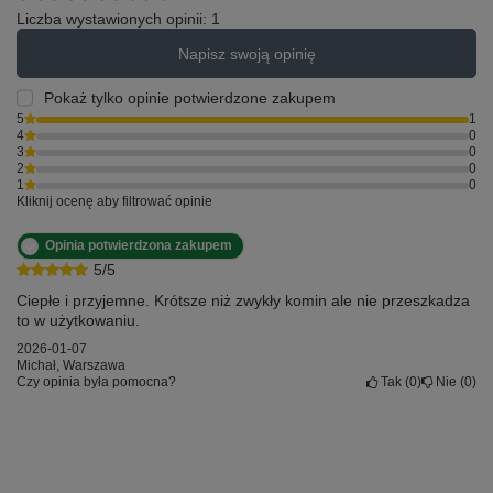
Liczba wystawionych opinii: 1
Napisz swoją opinię
Pokaż tylko opinie potwierdzone zakupem
5
1
4
0
3
0
2
0
1
0
Kliknij ocenę aby filtrować opinie
Opinia potwierdzona zakupem
5/5
Ciepłe i przyjemne. Krótsze niż zwykły komin ale nie przeszkadza
to w użytkowaniu.
2026-01-07
Michał, Warszawa
Czy opinia była pomocna?
Tak
0
Nie
0