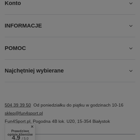
Konto
INFORMACJE
POMOC
Najchętniej wybierane
504 39 39 50
Od poniedziałku do piątku w godzinach 10-16
sklep@fun4sport.pl
Fun4Sport.pl
,
Pogodna 4B lok. U20
,
15-354
Białystok
Prawdziwe
opinie klientów
4.9
/ 5.0