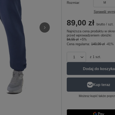
Rozmiar
M
Sprawdź wymi
89,00 zł
brutto
/
szt.
Najniższa cena produktu w okres
przed wprowadzeniem obniżki:
84,55 zł
+5%
Cena regularna:
149,99 zł
-41%
z
1
szt.
Dodaj do koszyka
Możesz kupić także poprz