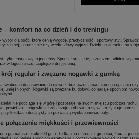
 – komfort na co dzień i do treningu
 wybór dla osób, które cenią wygodę, praktyczność i sportowy styl. Sprawdz
cy zdalnej, na uczelnię czy weekendowy wyjazd. Dzięki uniwersalnemu krojowi
estetyką casualowych joggerów. Spodnie są lekkie, a zarazem solidnie wykon
z w łagodniejsze, cieplejsze dni jesienią.
 krój regular i zwężane nogawki z gumką
nia swobodne dopasowanie do sylwetki bez uczucia nadmiernego opinania czy
dziej umięśnionych. Nogawki są zwężane ku dołowi, co nadaje spodniom nowoc
gowymi.
eriał nie podciąga się w górę i pozostaje na swoim miejscu podczas ruchu. 
żym powietrzu – nogawki nie zahaczają o obuwie, a sylwetka zyskuje bardzie
 przy kostkach dodają stylu i pozwalają wyeksponować buty.
lne połączenie miękkości i przewiewności
y o gramaturze około 300 gsm. To tkanina o średniej grubości, która z jednej
t gładka, co nadaje spodniom estetyczny, uporządkowany wygląd, natomiast 