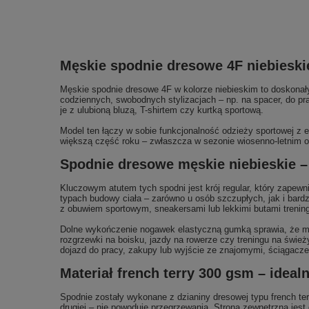
Męskie spodnie dresowe 4F niebieskie
Męskie spodnie dresowe 4F w kolorze niebieskim to doskonały
codziennych, swobodnych stylizacjach – np. na spacer, do pra
je z ulubioną bluzą, T-shirtem czy kurtką sportową.
Model ten łączy w sobie funkcjonalność odzieży sportowej z 
większą część roku – zwłaszcza w sezonie wiosenno-letnim ora
Spodnie dresowe męskie niebieskie –
Kluczowym atutem tych spodni jest krój regular, który zapew
typach budowy ciała – zarówno u osób szczupłych, jak i bar
z obuwiem sportowym, sneakersami lub lekkimi butami trenin
Dolne wykończenie nogawek elastyczną gumką sprawia, że mat
rozgrzewki na boisku, jazdy na rowerze czy treningu na świe
dojazd do pracy, zakupy lub wyjście ze znajomymi, ściągacze
Materiał french terry 300 gsm – idea
Spodnie zostały wykonane z dzianiny dresowej typu french terr
drugiej – nie powoduje przegrzewania. Strona zewnętrzna jes