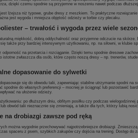
etrza, dzięki czemu spodnie są przyjemne w noszeniu nawet podczas dłuższej 
st lżejsza niż typowe, grube dresy z meszkiem. To praktyczne rozwiązanie na 
ażna jest wygoda i mniejsza objętość odzieży w torbie czy plecaku.
oliester – trwałość i wygoda przez wiele sezo
aturalną miękkość, dobrą oddychalność oraz przyjemne odczucie na skórze.
 się także przy bardziej intensywnym użytkowaniu, np. na siłowni, w klubie 
odporność na przetarcia i rozciąganie. Dzięki temu spodnie dresowe zachowuj
o istotne zwłaszcza dla osób, które często noszą dresy – np. trenerów, stud
ualne dopasowanie do sylwetki
opasowuje się do obwodu talii, zapewniając stabilne utrzymanie spodni na
ć spodnie do własnych preferencji – mocniej je ściągnąć lub pozostawić bard
wpływać na ułożenie odzieży.
ytkowaniu: po dłuższym dniu, obfitym posiłku czy podczas wielogodzinnej 
 obwód talii nieznacznie się zmieniają, a także dla tych, którzy lubią nosić 
e na drobiazgi zawsze pod ręką
ych można wygodnie przechowywać najpotrzebniejsze drobiazgi. Zmieszczą one
zas spaceru z psem, szybkich zakupów czy dojścia na trening. Dostęp do zawa