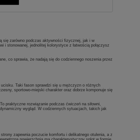
ą się zarówno podczas aktywności fizycznej, jak i w
 i stonowanej, jednolitej kolorystyce z łatwością połączysz
ane, co sprawia, że nadają się do codziennego noszenia przez
 ucisku. Taki fason sprawdzi się u mężczyzn o różnych
zesny, sportowo-miejski charakter oraz dobrze komponuje się
To praktyczne rozwiązanie podczas ćwiczeń na siłowni,
j dynamiczny wygląd. W codziennych sytuacjach, takich jak
 strony zapewnia poczucie komfortu i delikatnego otulenia, a z
wewnętrzna powierzchnia ma charakterystyczny splot w formie