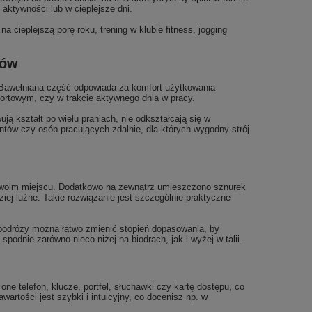
aktywności lub w cieplejsze dni.
cieplejszą porę roku, trening w klubie fitness, jogging
nów
 Bawełniana część odpowiada za komfort użytkowania
sportowym, czy w trakcie aktywnego dnia w pracy.
ą kształt po wielu praniach, nie odkształcają się w
entów czy osób pracujących zdalnie, dla których wygodny strój
 swoim miejscu. Dodatkowo na zewnątrz umieszczono sznurek
ziej luźne. Takie rozwiązanie jest szczególnie praktyczne
podróży można łatwo zmienić stopień dopasowania, by
spodnie zarówno nieco niżej na biodrach, jak i wyżej w talii.
 telefon, klucze, portfel, słuchawki czy kartę dostępu, co
rtości jest szybki i intuicyjny, co docenisz np. w