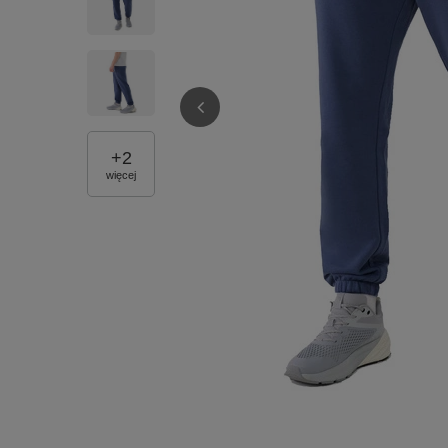
+
2
więcej