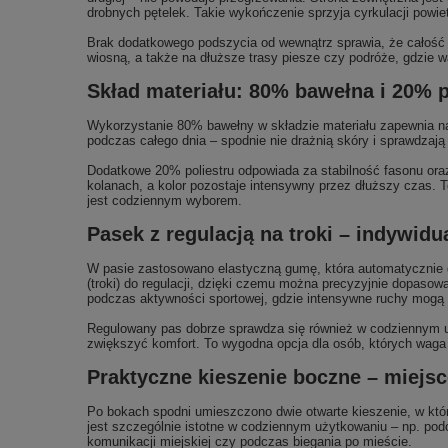
drobnych pętelek. Takie wykończenie sprzyja cyrkulacji powi
Brak dodatkowego podszycia od wewnątrz sprawia, że całość je
wiosną, a także na dłuższe trasy piesze czy podróże, gdzie w
Skład materiału: 80% bawełna i 20% p
Wykorzystanie 80% bawełny w składzie materiału zapewnia n
podczas całego dnia – spodnie nie drażnią skóry i sprawdzają
Dodatkowe 20% poliestru odpowiada za stabilność fasonu oraz 
kolanach, a kolor pozostaje intensywny przez dłuższy czas. T
jest codziennym wyborem.
Pasek z regulacją na troki – indywid
W pasie zastosowano elastyczną gumę, która automatycznie d
(troki) do regulacji, dzięki czemu można precyzyjnie dopasowa
podczas aktywności sportowej, gdzie intensywne ruchy mogą 
Regulowany pas dobrze sprawdza się również w codziennym uż
zwiększyć komfort. To wygodna opcja dla osób, których waga lub
Praktyczne kieszenie boczne – miejsc
Po bokach spodni umieszczono dwie otwarte kieszenie, w któr
jest szczególnie istotne w codziennym użytkowaniu – np. podc
komunikacji miejskiej czy podczas biegania po mieście.