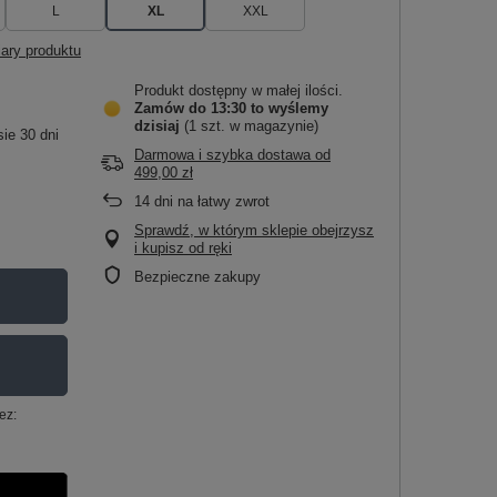
L
XL
XXL
ary produktu
Produkt dostępny w małej ilości
Zamów do
13:30 to wyślemy
dzisiaj
(1 szt. w magazynie)
ie 30 dni
Darmowa i szybka dostawa
od
499,00 zł
14
dni na łatwy zwrot
Sprawdź, w którym sklepie obejrzysz
i kupisz od ręki
Bezpieczne zakupy
ez: