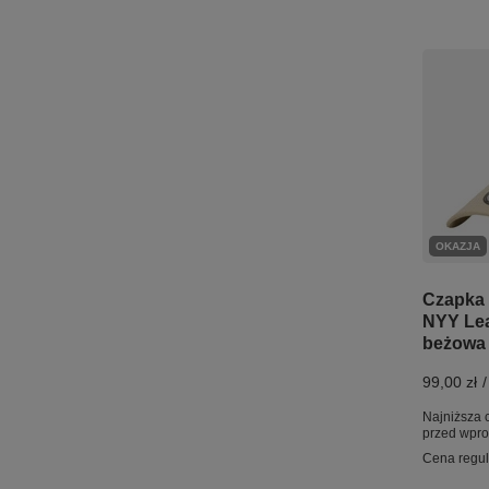
OKAZJA
Czapka
NYY Le
beżowa
99,00 zł
/
Najniższa 
przed wpr
Cena regu