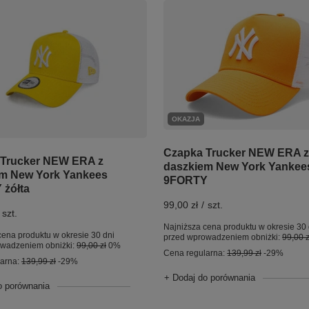
OKAZJA
Czapka Trucker NEW ERA z
 Trucker NEW ERA z
daszkiem New York Yankee
m New York Yankees
9FORTY
żółta
99,00 zł
/
szt.
szt.
Najniższa cena produktu w okresie 30 
cena produktu w okresie 30 dni
przed wprowadzeniem obniżki:
99,00 z
owadzeniem obniżki:
99,00 zł
0%
Cena regularna:
139,99 zł
-29%
larna:
139,99 zł
-29%
+ Dodaj do porównania
o porównania