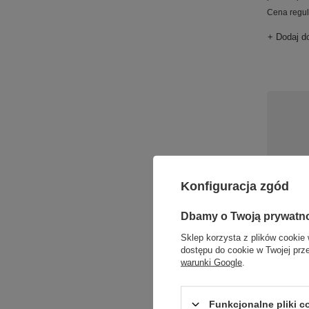
Cena regu
+ Dodaj d
Konfiguracja zgód
Dbamy o Twoją prywatn
OKAZJA
Sklep korzysta z plików cookie 
dostępu do cookie w Twojej prz
Czapka
warunki Google
.
Dodger
89,00 zł
/
Funkcjonalne pliki 