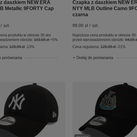
 z daszkiem NEW ERA
Czapka z daszkiem NEW E
B Metallic 9FORTY Cap
NYY MLB Outline Camo 9
czarna
/
szt.
99,00 zł
/
szt.
cena produktu w okresie 30 dni
Najniższa cena produktu w okresie 30 
owadzeniem obniżki:
103,55 zł
+5%
przed wprowadzeniem obniżki:
94,05 z
larna:
125,99 zł
-13%
Cena regularna:
125,99 zł
-21%
o porównania
+ Dodaj do porównania