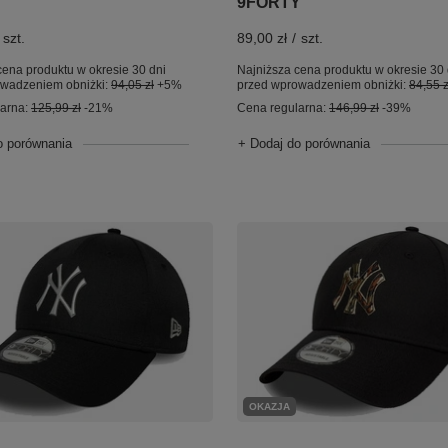
9FORTY
szt.
89,00 zł
/
szt.
cena produktu w okresie 30 dni
Najniższa cena produktu w okresie 30 
owadzeniem obniżki:
94,05 zł
+5%
przed wprowadzeniem obniżki:
84,55 z
larna:
125,99 zł
-21%
Cena regularna:
146,99 zł
-39%
o porównania
+ Dodaj do porównania
OKAZJA