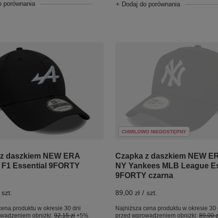
o porównania
+ Dodaj do porównania
CHWILOWO NIEDOSTĘPNY
 z daszkiem NEW ERA
Czapka z daszkiem NEW E
F1 Essential 9FORTY
NY Yankees MLB League E
9FORTY czarna
szt.
89,00 zł
/
szt.
cena produktu w okresie 30 dni
Najniższa cena produktu w okresie 30 
owadzeniem obniżki:
92,15 zł
+5%
przed wprowadzeniem obniżki:
89,00 z