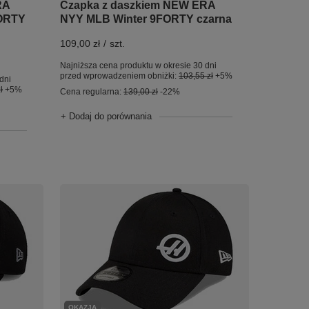
RA
Czapka z daszkiem NEW ERA
FORTY
NYY MLB Winter 9FORTY czarna
109,00 zł
/
szt.
Najniższa cena produktu w okresie 30 dni
przed wprowadzeniem obniżki:
103,55 zł
+5%
dni
ł
+5%
Cena regularna:
139,00 zł
-22%
+ Dodaj do porównania
OKAZJA