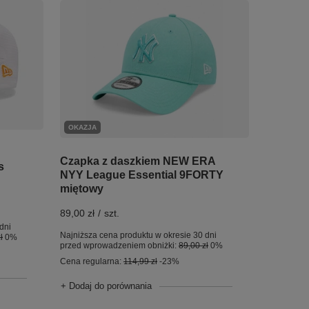
OKAZJA
Czapka z daszkiem NEW ERA
s
NYY League Essential 9FORTY
miętowy
89,00 zł
/
szt.
dni
Najniższa cena produktu w okresie 30 dni
ł
0%
przed wprowadzeniem obniżki:
89,00 zł
0%
Cena regularna:
114,99 zł
-23%
+ Dodaj do porównania