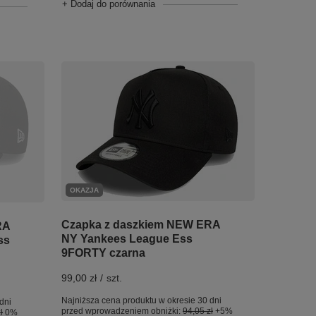
+ Dodaj do porównania
OKAZJA
Czapka z daszkiem NEW ERA
RA
NY Yankees League Ess
ss
9FORTY czarna
99,00 zł
/
szt.
Najniższa cena produktu w okresie 30 dni
dni
przed wprowadzeniem obniżki:
94,05 zł
+5%
ł
0%