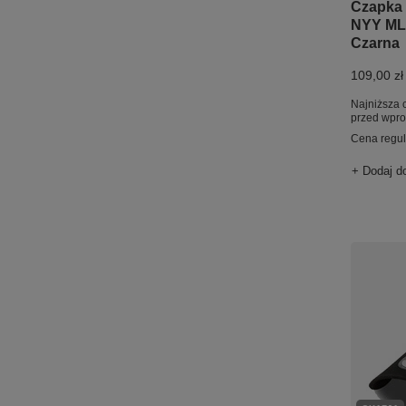
Czapka
NYY ML
Czarna
109,00 zł
Najniższa 
przed wpr
Cena regu
+ Dodaj d