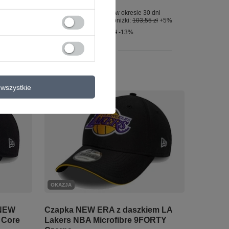
zł
+5%
Najniższa cena produktu w okresie 30 dni
przed wprowadzeniem obniżki:
103,55 zł
+5%
Cena regularna:
125,99 zł
-13%
+ Dodaj do porównania
wszystkie
OKAZJA
Czapka NEW ERA z daszkiem LA
 NEW
Lakers NBA Microfibre 9FORTY
 Core