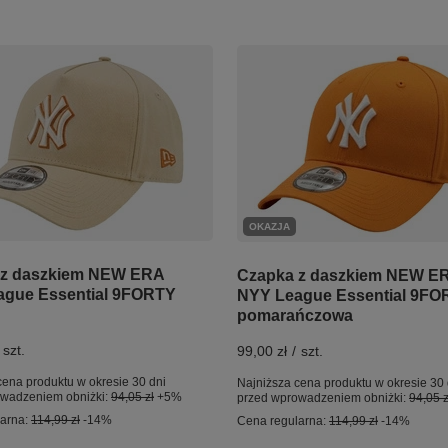
OKAZJA
 z daszkiem NEW ERA
Czapka z daszkiem NEW E
ague Essential 9FORTY
NYY League Essential 9FO
pomarańczowa
szt.
99,00 zł
/
szt.
cena produktu w okresie 30 dni
Najniższa cena produktu w okresie 30 
owadzeniem obniżki:
94,05 zł
+5%
przed wprowadzeniem obniżki:
94,05 z
larna:
114,99 zł
-14%
Cena regularna:
114,99 zł
-14%