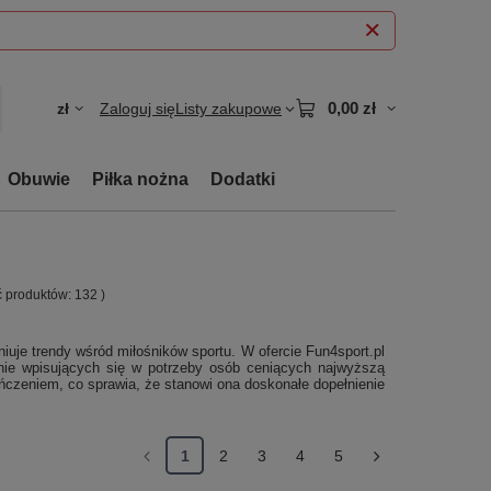
0,00 zł
zł
Zaloguj się
Listy zakupowe
Obuwie
Piłka nożna
Dodatki
ść produktów:
132
)
iuje trendy wśród miłośników sportu. W ofercie Fun4sport.pl
lnie wpisujących się w potrzeby osób ceniących najwyższą
zeniem, co sprawia, że stanowi ona doskonałe dopełnienie
1
2
3
4
5