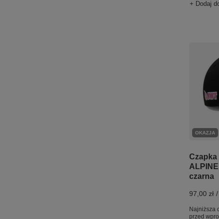
+ Dodaj d
OKAZJA
Czapka
ALPINE 
czarna
97,00 zł
/
Najniższa 
przed wpr