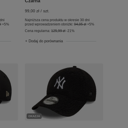
Czarna
99,00 zł
/
szt.
Najniższa cena produktu w okresie 30 dni
dni
przed wprowadzeniem obniżki:
94,05 zł
+5%
ł
+5%
Cena regularna:
125,99 zł
-21%
+ Dodaj do porównania
OKAZJA