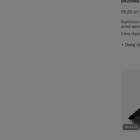
beżowa
99,00 zł
/
Najniższa 
przed wpr
Cena regu
+ Dodaj d
OKAZJA