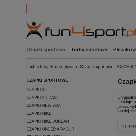
Czapki sportowe
Torby sportowe
Plecaki s
Jesteś tutaj:
Strona główna
Czapki sportowe
CZAPKI 
CZAPKI SPORTOWE
Czapk
CZAPKI 4F
Oryginalna
CZAPKI ADIDAS
znajduje 
CZAPKI NEW ERA
jakość wy
każdej spo
CZAPKI NIKE
CZAPKI NIKE JORDAN
Zmień s
Najlepsz
CZAPKI UNDER ARMOUR