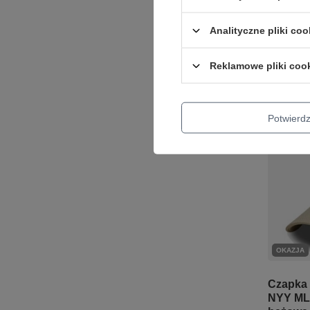
Najniższa 
przed wpr
Analityczne pliki coo
Cena regu
+ Dodaj d
Reklamowe pliki coo
Potwier
OKAZJA
Czapka
NYY ML