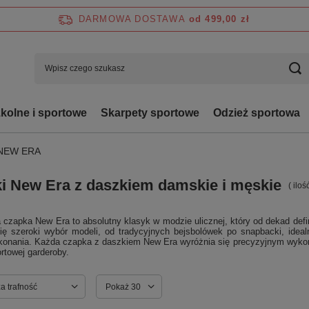
DARMOWA DOSTAWA
od 499,00 zł
zkolne i sportowe
Skarpety sportowe
Odzież sportowa
NEW ERA
i New Era z daszkiem damskie i męskie
( ilo
 czapka New Era to absolutny klasyk w modzie ulicznej, który od dekad defin
się szeroki wybór modeli, od tradycyjnych bejsbolówek po snapbacki, idea
konania. Każda czapka z daszkiem New Era wyróżnia się precyzyjnym wykońc
rtowej garderoby.
ortowanie
a trafność
Zmień ilość wyświetlanych produktów
Pokaż 30