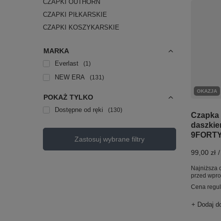
CZAPKI OUTHORN
CZAPKI PIŁKARSKIE
CZAPKI KOSZYKARSKIE
MARKA
Everlast
1
NEW ERA
131
OKAZJA
POKAŻ TYLKO
Dostępne od ręki
130
Czapka
daszkie
9FORTY 
Zastosuj wybrane filtry
99,00 zł
/
Najniższa 
przed wpr
Cena regu
+ Dodaj d