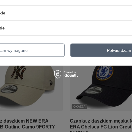
cena produktu w okresie 30 dni
przed wprowadzeniem obniżki:
132,05 
owadzeniem obniżki:
84,55 zł
+5%
Cena regularna:
179,00 zł
-22%
kie
larna:
125,99 zł
-29%
+ Dodaj do porównania
o porównania
kie
dzam wymagane
Potwierdzam 
OKAZJA
 z daszkiem NEW ERA
Czapka z daszkiem męska
B Outline Camo 9FORTY
ERA Chelsea FC Lion Crest