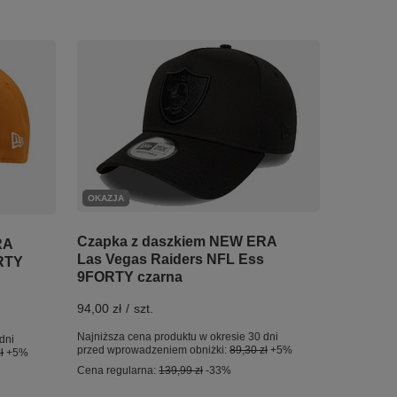
OKAZJA
Czapka z daszkiem NEW ERA
RA
Las Vegas Raiders NFL Ess
RTY
9FORTY czarna
94,00 zł
/
szt.
Najniższa cena produktu w okresie 30 dni
dni
przed wprowadzeniem obniżki:
89,30 zł
+5%
ł
+5%
Cena regularna:
139,99 zł
-33%