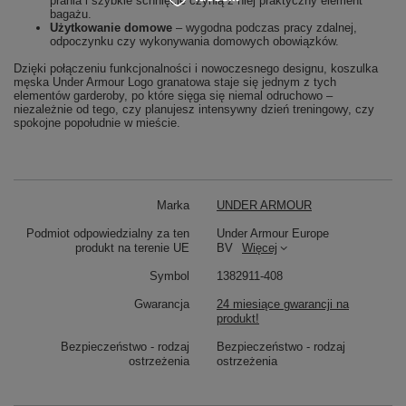
prania i szybkie schnięcie czynią z niej praktyczny element
bagażu.
Użytkowanie domowe
– wygodna podczas pracy zdalnej,
odpoczynku czy wykonywania domowych obowiązków.
Dzięki połączeniu funkcjonalności i nowoczesnego designu, koszulka
męska Under Armour Logo granatowa staje się jednym z tych
elementów garderoby, po które sięga się niemal odruchowo –
niezależnie od tego, czy planujesz intensywny dzień treningowy, czy
spokojne popołudnie w mieście.
Marka
UNDER ARMOUR
Podmiot odpowiedzialny za ten
Under Armour Europe
produkt na terenie UE
BV
Więcej
Symbol
1382911-408
Gwarancja
24 miesiące gwarancji na
produkt!
Bezpieczeństwo - rodzaj
Bezpieczeństwo - rodzaj
ostrzeżenia
ostrzeżenia