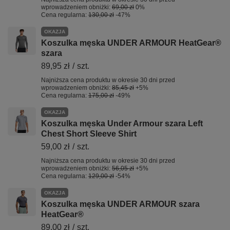
wprowadzeniem obniżki:
69,00 zł
0%
Cena regularna:
130,00 zł
-47%
OKAZJA
Koszulka męska UNDER ARMOUR HeatGear®
szara
89,95 zł
/
szt.
Najniższa cena produktu w okresie 30 dni przed
wprowadzeniem obniżki:
85,45 zł
+5%
Cena regularna:
175,00 zł
-49%
OKAZJA
Koszulka męska Under Armour szara Left
Chest Short Sleeve Shirt
59,00 zł
/
szt.
Najniższa cena produktu w okresie 30 dni przed
wprowadzeniem obniżki:
56,05 zł
+5%
Cena regularna:
129,00 zł
-54%
OKAZJA
Koszulka męska UNDER ARMOUR szara
HeatGear®
89,00 zł
/
szt.