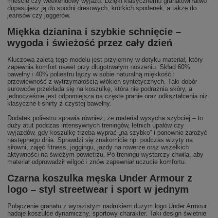
mieście czy weekendowy wyjazd. Dzięki klasycznemu granatowi łatwo
dopasujesz ją do spodni dresowych, krótkich spodenek, a także do
jeansów czy joggerów.
Miękka dzianina i szybkie schnięcie –
wygoda i świeżość przez cały dzień
Kluczową zaletą tego modelu jest przyjemny w dotyku materiał, który
zapewnia komfort nawet przy długotrwałym noszeniu. Skład 60%
bawełny i 40% poliestru łączy w sobie naturalną miękkość i
przewiewność z wytrzymałością włókien syntetycznych. Taki dobór
surowców przekłada się na koszulkę, która nie podrażnia skóry, a
jednocześnie jest odporniejsza na częste pranie oraz odkształcenia niż
klasyczne t-shirty z czystej bawełny.
Dodatek poliestru sprawia również, że materiał wysycha szybciej – to
duży atut podczas intensywnych treningów, letnich upałów czy
wyjazdów, gdy koszulkę trzeba wyprać „na szybko” i ponownie założyć
następnego dnia. Sprawdzi się znakomicie np. podczas wizyty na
siłowni, zajęć fitness, joggingu, jazdy na rowerze oraz wszelkich
aktywności na świeżym powietrzu. Po treningu wystarczy chwila, aby
materiał odprowadził wilgoć i znów zapewniał uczucie komfortu.
Czarna koszulka męska Under Armour z
logo – styl streetwear i sport w jednym
Połączenie granatu z wyrazistym nadrukiem dużym logo Under Armour
nadaje koszulce dynamiczny, sportowy charakter. Taki design świetnie