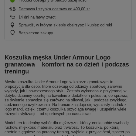
Produkt dostępny w bardzo dużej ilości
Darmowa i szybka dostawa
od
499,00 zł
14
dni na łatwy zwrot
Sprawdź, w którym sklepie obejrzysz i kupisz od ręki
Bezpieczne zakupy
Koszulka męska Under Armour Logo
granatowa – komfort na co dzień i podczas
treningu
Męska koszulka Under Armour Logo w kolorze granatowym to
propozycja dla osób, które oczekują od odzieży sportowej zarówno
wygody, jak i nowoczesnego stylu. Została wykonana z przyjemnej w
dotyku dzianiny opartej na bawełnie z dodatkiem poliestru, co sprawia,
że świetnie sprawdza się zarówno na siłowni, jak i podczas zwykłego,
codziennego użytkowania. Na froncie znajduje się wyrazisty nadruk z
logo marki, dzięki czemu koszulka przyciąga uwagę i uzupełnia wiele
różnych stylizacji – od sportowych po casualowe.
Model ten to idealny wybór dla mężczyzn, którzy cenią sobie swobodę
ruchów, miękkość materiału oraz trwałość. To koszulka, po którą
chętnie sięgniesz na poranny trening, wyjście z przyjaciółmi, spacer po