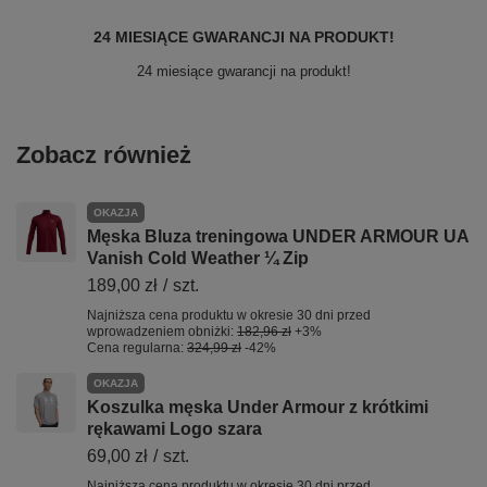
24 MIESIĄCE GWARANCJI NA PRODUKT!
24 miesiące gwarancji na produkt!
Zobacz również
OKAZJA
Męska Bluza treningowa UNDER ARMOUR UA
Vanish Cold Weather ¼ Zip
189,00 zł
/
szt.
Najniższa cena produktu w okresie 30 dni przed
wprowadzeniem obniżki:
182,96 zł
+3%
Cena regularna:
324,99 zł
-42%
OKAZJA
Koszulka męska Under Armour z krótkimi
rękawami Logo szara
69,00 zł
/
szt.
Najniższa cena produktu w okresie 30 dni przed