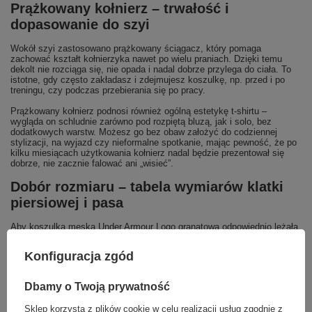
Prążkowany kołnierz – trwałość i
dopasowanie do szyi
Wokół szyi zastosowano prążkowany ściągacz, który pomaga
zachować kształt kołnierzyka nawet po wielu praniach. Dzięki temu
dekolt nie rozciąga się, nie opada i nadal dobrze przylega do ciała. To
istotne, gdy często zakładasz i zdejmujesz koszulkę, np. przed i po
treningu, czy podczas przebierania się po pracy.
Prążkowany kołnierz podnosi również ogólną estetykę t-shirtu –
wygląda on schludnie zarówno pod rozpiętą bluzą, jak i solo, bez
dodatkowych warstw. Możesz go bez obaw założyć do codziennej
stylizacji, na wyjazd czy nieformalne spotkanie, mając pewność, że po
kilku miesiącach użytkowania kołnierz nadal będzie prezentował się
dobrze, nie zacznie falować ani „wisieć”.
Dobór rozmiaru – tabela wymiarów klatki
piersiowej i pasa
Aby koszulka męska Under Armour Logo granatowa odpowiednio leżała,
warto skorzystać z podanych zakresów w centymetrach. Poniższa
tabela ułatwia dobranie rozmiaru do Twojej sylwetki, bazując na
Konfiguracja zgód
obwodzie klatki piersiowej oraz pasa:
Rozmiar S
– klatka piersiowa: 86–96 cm, talia: 71–74 cm
Dbamy o Twoją prywatność
Rozmiar M
– klatka piersiowa: 97–106 cm, talia: 75–85 cm
Rozmiar L
– klatka piersiowa: 107–116 cm, talia: 86–96 cm
Sklep korzysta z plików cookie w celu realizacji usług zgodnie z
Rozmiar XL
– klatka piersiowa: 117–126 cm, talia: 97–106 cm