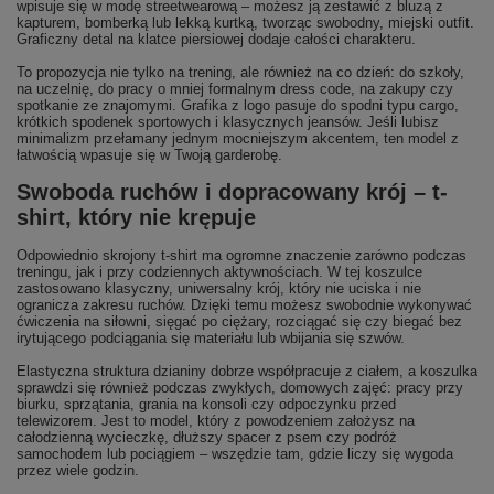
wpisuje się w modę streetwearową – możesz ją zestawić z bluzą z
kapturem, bomberką lub lekką kurtką, tworząc swobodny, miejski outfit.
Graficzny detal na klatce piersiowej dodaje całości charakteru.
To propozycja nie tylko na trening, ale również na co dzień: do szkoły,
na uczelnię, do pracy o mniej formalnym dress code, na zakupy czy
spotkanie ze znajomymi. Grafika z logo pasuje do spodni typu cargo,
krótkich spodenek sportowych i klasycznych jeansów. Jeśli lubisz
minimalizm przełamany jednym mocniejszym akcentem, ten model z
łatwością wpasuje się w Twoją garderobę.
Swoboda ruchów i dopracowany krój – t-
shirt, który nie krępuje
Odpowiednio skrojony t-shirt ma ogromne znaczenie zarówno podczas
treningu, jak i przy codziennych aktywnościach. W tej koszulce
zastosowano klasyczny, uniwersalny krój, który nie uciska i nie
ogranicza zakresu ruchów. Dzięki temu możesz swobodnie wykonywać
ćwiczenia na siłowni, sięgać po ciężary, rozciągać się czy biegać bez
irytującego podciągania się materiału lub wbijania się szwów.
Elastyczna struktura dzianiny dobrze współpracuje z ciałem, a koszulka
sprawdzi się również podczas zwykłych, domowych zajęć: pracy przy
biurku, sprzątania, grania na konsoli czy odpoczynku przed
telewizorem. Jest to model, który z powodzeniem założysz na
całodzienną wycieczkę, dłuższy spacer z psem czy podróż
samochodem lub pociągiem – wszędzie tam, gdzie liczy się wygoda
przez wiele godzin.