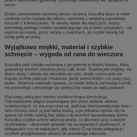
innymi elementami garderoby i pozostaje uniwersalny bez względu na
sezon.
Dzięki zastosowaniu wysokiej jakości dzianiny koszulka łączy w sobie
swobodę ruchu typową dla odzieży sportowej z estetyką casualowej
koszulki z kołnierzykiem. To idealny wybór dla mężczyzn, którzy
potrzebują jednego modelu sprawdzającego się w wielu sytuacjach – od
wyjścia na miasto, przez wizytę u znajomych, po szybki trening lub
rundę golfa po pracy.
Wyjątkowo miękki, materiał i szybkie
schnięcie – wygoda od rana do wieczora
Koszulka polo została wykonana z przyjemnej w dotyku tkaniny, która
gwarantuje komfort noszenia przez cały dzień. Tkanina jest miękka, nie
drażni skóry i układa się naturalnie na ciele, dzięki czemu polo nie
krępuje ruchów podczas chodzenia, jazdy samochodem czy pracy przy
biurku. Struktura materiału sprawia, że model dobrze zachowuje kształt,
nie prześwituje i prezentuje się estetycznie nawet po wielu praniach.
Kluczową zaletą jest również szybkoschnąca konstrukcja.
Odprowadzanie wilgoci wspomagane jest przez dodatek włókien
syntetycznych, co ma znaczenie np. podczas intensywniejszego dnia –
rano możesz nosić ją pod lekką kurtką, a po południu wybrać się na
spacer lub krótki trening bez obaw o dyskomfort spowodowany potem.
Koszulka szybko schnie także po praniu, co docenisz przy częstym
użytkowaniu – doskonale sprawdzi się na wyjazdach służbowych, w
delegacjach czy na wakacjach, gdy zależy Ci na łatwej pielęgnacji i
szybkim przygotowaniu odzieży do ponownego założenia.