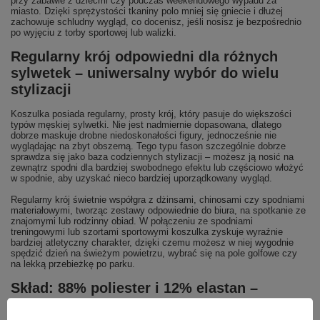
przy zabawie z dziećmi czy podczas weekendowego wypadu za
miasto. Dzięki sprężystości tkaniny polo mniej się gniecie i dłużej
zachowuje schludny wygląd, co docenisz, jeśli nosisz je bezpośrednio
po wyjęciu z torby sportowej lub walizki.
Regularny krój odpowiedni dla różnych
sylwetek – uniwersalny wybór do wielu
stylizacji
Koszulka posiada regularny, prosty krój, który pasuje do większości
typów męskiej sylwetki. Nie jest nadmiernie dopasowana, dlatego
dobrze maskuje drobne niedoskonałości figury, jednocześnie nie
wyglądając na zbyt obszerną. Tego typu fason szczególnie dobrze
sprawdza się jako baza codziennych stylizacji – możesz ją nosić na
zewnątrz spodni dla bardziej swobodnego efektu lub częściowo włożyć
w spodnie, aby uzyskać nieco bardziej uporządkowany wygląd.
Regularny krój świetnie współgra z dżinsami, chinosami czy spodniami
materiałowymi, tworząc zestawy odpowiednie do biura, na spotkanie ze
znajomymi lub rodzinny obiad. W połączeniu ze spodniami
treningowymi lub szortami sportowymi koszulka zyskuje wyraźnie
bardziej atletyczny charakter, dzięki czemu możesz w niej wygodnie
spędzić dzień na świeżym powietrzu, wybrać się na pole golfowe czy
na lekką przebieżkę po parku.
Skład: 88% poliester i 12% elastan –
trwałość, oddychalność i łatwa pielęgnacja