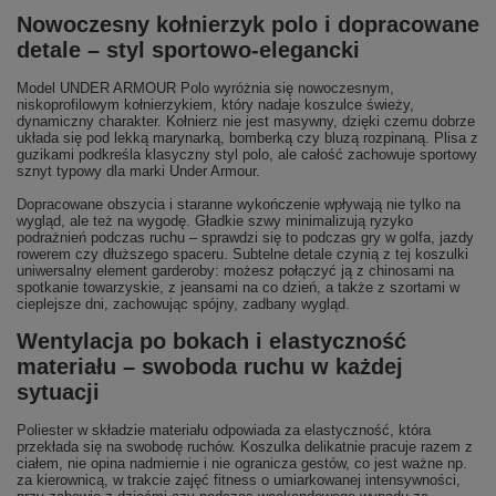
Nowoczesny kołnierzyk polo i dopracowane
detale – styl sportowo-elegancki
Model UNDER ARMOUR Polo wyróżnia się nowoczesnym,
niskoprofilowym kołnierzykiem, który nadaje koszulce świeży,
dynamiczny charakter. Kołnierz nie jest masywny, dzięki czemu dobrze
układa się pod lekką marynarką, bomberką czy bluzą rozpinaną. Plisa z
guzikami podkreśla klasyczny styl polo, ale całość zachowuje sportowy
sznyt typowy dla marki Under Armour.
Dopracowane obszycia i staranne wykończenie wpływają nie tylko na
wygląd, ale też na wygodę. Gładkie szwy minimalizują ryzyko
podrażnień podczas ruchu – sprawdzi się to podczas gry w golfa, jazdy
rowerem czy dłuższego spaceru. Subtelne detale czynią z tej koszulki
uniwersalny element garderoby: możesz połączyć ją z chinosami na
spotkanie towarzyskie, z jeansami na co dzień, a także z szortami w
cieplejsze dni, zachowując spójny, zadbany wygląd.
Wentylacja po bokach i elastyczność
materiału – swoboda ruchu w każdej
sytuacji
Poliester w składzie materiału odpowiada za elastyczność, która
przekłada się na swobodę ruchów. Koszulka delikatnie pracuje razem z
ciałem, nie opina nadmiernie i nie ogranicza gestów, co jest ważne np.
za kierownicą, w trakcie zajęć fitness o umiarkowanej intensywności,