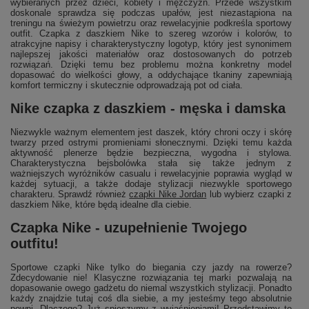
wybieranych przez dzieci, kobiety i mężczyzn. Przede wszystkim
doskonale sprawdza się podczas upałów, jest niezastąpiona na
treningu na świeżym powietrzu oraz rewelacyjnie podkreśla sportowy
outfit. Czapka z daszkiem Nike to szereg wzorów i kolorów, to
atrakcyjne napisy i charakterystyczny logotyp, który jest synonimem
najlepszej jakości materiałów oraz dostosowanych do potrzeb
rozwiązań. Dzięki temu bez problemu można konkretny model
dopasować do wielkości głowy, a oddychające tkaniny zapewniają
komfort termiczny i skutecznie odprowadzają pot od ciała.
Nike czapka z daszkiem - męska i damska
Niezwykle ważnym elementem jest daszek, który chroni oczy i skórę
twarzy przed ostrymi promieniami słonecznymi. Dzięki temu każda
aktywność plenerze będzie bezpieczna, wygodna i stylowa.
Charakterystyczna bejsbolówka stała się także jednym z
ważniejszych wyróżników casualu i rewelacyjnie poprawia wygląd w
każdej sytuacji, a także dodaje stylizacji niezwykle sportowego
charakteru. Sprawdź również
czapki Nike Jordan
lub wybierz czapki z
daszkiem Nike, które będą idealne dla ciebie.
Czapka Nike - uzupełnienie Twojego
outfitu!
Sportowe czapki Nike tylko do biegania czy jazdy na rowerze?
Zdecydowanie nie! Klasyczne rozwiązania tej marki pozwalają na
dopasowanie owego gadżetu do niemal wszystkich stylizacji. Ponadto
każdy znajdzie tutaj coś dla siebie, a my jesteśmy tego absolutnie
pewni. Dlaczego? Już spieszymy z wyjaśnieniami! Przedstawimy to