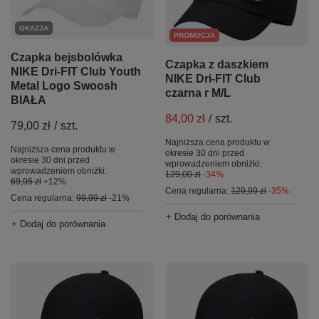
OKAZJA
PROMOCJA
Czapka bejsbolówka
Czapka z daszkiem
NIKE Dri-FIT Club Youth
NIKE Dri-FIT Club
Metal Logo Swoosh
czarna r M/L
BIAŁA
84,00 zł
/
szt.
79,00 zł
/
szt.
Najniższa cena produktu w
Najniższa cena produktu w
okresie 30 dni przed
okresie 30 dni przed
wprowadzeniem obniżki:
wprowadzeniem obniżki:
129,00 zł
-34%
69,95 zł
+12%
Cena regularna:
129,99 zł
-35%
Cena regularna:
99,99 zł
-21%
+ Dodaj do porównania
+ Dodaj do porównania