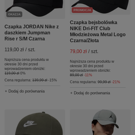
PROMOCJA
OKAZJA
Czapka bejsbolówka
Czapka JORDAN Nike z
NIKE Dri-FIT Club
daszkiem Jumpman
Młodzieżowa Metal Logo
Rise r S/M Czarna
Czarna/Złota
119,00 zł
/
szt.
79,00 zł
/
szt.
Najniższa cena produktu w
Najniższa cena produktu w
okresie 30 dni przed
okresie 30 dni przed
wprowadzeniem obniżki:
wprowadzeniem obniżki:
119,00 zł
0%
89,00 zł
-11%
Cena regularna:
139,99 zł
-15%
Cena regularna:
99,99 zł
-21%
+ Dodaj do porównania
+ Dodaj do porównania