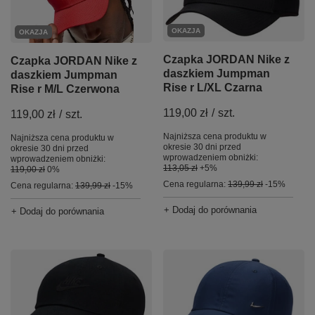
OKAZJA
OKAZJA
Czapka JORDAN Nike z
Czapka JORDAN Nike z
daszkiem Jumpman
daszkiem Jumpman
Rise r L/XL Czarna
Rise r M/L Czerwona
119,00 zł
/
szt.
119,00 zł
/
szt.
Najniższa cena produktu w
Najniższa cena produktu w
okresie 30 dni przed
okresie 30 dni przed
wprowadzeniem obniżki:
wprowadzeniem obniżki:
113,05 zł
+5%
119,00 zł
0%
Cena regularna:
139,99 zł
-15%
Cena regularna:
139,99 zł
-15%
+ Dodaj do porównania
+ Dodaj do porównania