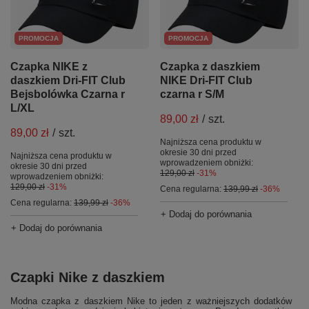
PROMOCJA
PROMOCJA
Czapka NIKE z
Czapka z daszkiem
daszkiem Dri-FIT Club
NIKE Dri-FIT Club
Bejsbolówka Czarna r
czarna r S/M
L/XL
89,00 zł
/
szt.
89,00 zł
/
szt.
Najniższa cena produktu w
okresie 30 dni przed
Najniższa cena produktu w
wprowadzeniem obniżki:
okresie 30 dni przed
129,00 zł
-31%
wprowadzeniem obniżki:
129,00 zł
-31%
Cena regularna:
139,99 zł
-36%
Cena regularna:
139,99 zł
-36%
+ Dodaj do porównania
+ Dodaj do porównania
Czapki Nike z daszkiem
Modna czapka z daszkiem Nike to jeden z ważniejszych dodatków