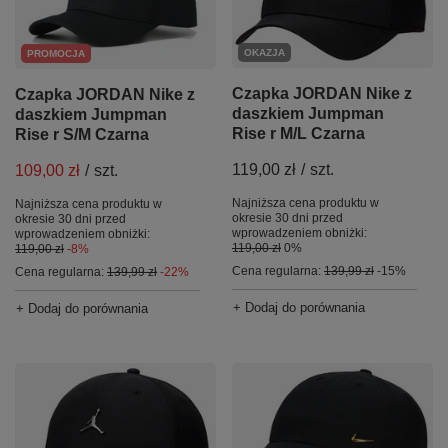
OKAZJA
PROMOCJA
Czapka JORDAN Nike z
Czapka JORDAN Nike z
daszkiem Jumpman
daszkiem Jumpman
Rise r M/L Czarna
Rise r S/M Czarna
119,00 zł
/
szt.
109,00 zł
/
szt.
Najniższa cena produktu w
Najniższa cena produktu w
okresie 30 dni przed
okresie 30 dni przed
wprowadzeniem obniżki:
wprowadzeniem obniżki:
119,00 zł
0%
119,00 zł
-8%
Cena regularna:
139,99 zł
-15%
Cena regularna:
139,99 zł
-22%
+ Dodaj do porównania
+ Dodaj do porównania