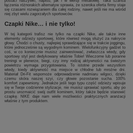
postaci naszywki, napisu, jak i w wersji metalowej. Taka szansa
łączenia różnorakich alternatyw sprawia, że szeroka oferta firmy staje
się czasami rozwiązaniem dla całej rodziny, nawet jeśli nie ma wśród
niej zbyt wielu zagorzałych sportowców.
Czapki Nike… i nie tylko!
W tej kategorii trafisz nie tylko na czapki Nike, ale także inne
elementy odzieży sportowej, które również mogą służyć za nakrycie
głowy. Chodzi o chusty, najlepiej sprawdzające się w trakcie joggingu,
które jednocześnie są wygodnym kominem. Wielofunkcyjny gadżet to
coś, w co koniecznie musisz zainwestować, zwłaszcza wtedy, gdy
sportowy styl jest dedykowany właśnie Tobie! Wieczorne lub poranne
treningi w plenerze, biegi, czy inny rodzaj aktywności na świeżym
powietrzu wymaga przygotowania. To istotne przede wszystkim
wtedy, kiedy aktywność ma miejsce w chłodne lub mroźne dni.
Materiał Dri-Fit wspomoże odprowadzenie nadmiaru wilgoci, dzięki
czemu skóra naszej szyi, czy głowie pozostanie sucha. 100%
komfort zapewniony. Jednakże jeśli tego typu część odzieży wpisuje
się w Twoje codzienne stylizacje, nie musisz uprawiać sportu, aby po
prostu urozmaicić swój outfit kominem, który także będzie stanowić
czapkę. NIKE daje nam wiele możliwości praktycznych aranżacji
właśnie z tym produktem.