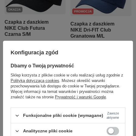
OKAZJA
PROMOCJA
Czapka z daszkiem
Czapka z daszkiem
NIKE Club Futura
NIKE Dri-FIT Club
Czarna S/M
Granatowa M/L
89,95 zł
/
szt.
84,00 zł
/
szt.
Konfiguracja zgód
Najniższa cena produktu w
Najniższa cena produktu w
okresie 30 dni przed
okresie 30 dni przed
wprowadzeniem obniżki:
Dbamy o Twoją prywatność
wprowadzeniem obniżki:
84,00 zł
+7%
89,00 zł
-5%
Sklep korzysta z plików cookie w celu realizacji usług zgodnie z
Cena regularna:
129,99 zł
-31%
Cena regularna:
129,99 zł
-35%
Polityką dotyczącą cookies
. Możesz określić warunki
przechowywania lub dostępu do cookie w Twojej przeglądarce.
+ Dodaj do porównania
+ Dodaj do porównania
Więcej informacji na temat warunków i prywatności można
znaleźć także na stronie
Prywatność i warunki Google
.
Zawsze
Funkcjonalne pliki cookie (wymagane)
aktywne
Analityczne pliki cookie