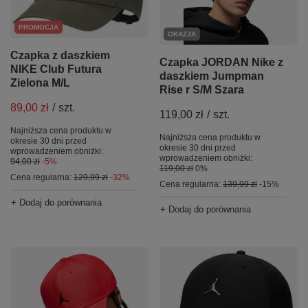
PROMOCJA
OKAZJA
Czapka z daszkiem
Czapka JORDAN Nike z
NIKE Club Futura
daszkiem Jumpman
Zielona M/L
Rise r S/M Szara
89,00 zł
/
szt.
119,00 zł
/
szt.
Najniższa cena produktu w
Najniższa cena produktu w
okresie 30 dni przed
okresie 30 dni przed
wprowadzeniem obniżki:
wprowadzeniem obniżki:
94,00 zł
-5%
119,00 zł
0%
Cena regularna:
129,99 zł
-32%
Cena regularna:
139,99 zł
-15%
+ Dodaj do porównania
+ Dodaj do porównania