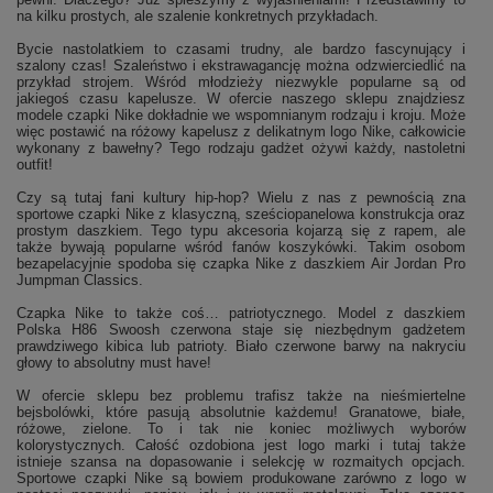
na kilku prostych, ale szalenie konkretnych przykładach.
Bycie nastolatkiem to czasami trudny, ale bardzo fascynujący i
szalony czas! Szaleństwo i ekstrawagancję można odzwierciedlić na
przykład strojem. Wśród młodzieży niezwykle popularne są od
jakiegoś czasu kapelusze. W ofercie naszego sklepu znajdziesz
modele czapki Nike dokładnie we wspomnianym rodzaju i kroju. Może
więc postawić na różowy kapelusz z delikatnym logo Nike, całkowicie
wykonany z bawełny? Tego rodzaju gadżet ożywi każdy, nastoletni
outfit!
Czy są tutaj fani kultury hip-hop? Wielu z nas z pewnością zna
sportowe czapki Nike z klasyczną, sześciopanelowa konstrukcja oraz
prostym daszkiem. Tego typu akcesoria kojarzą się z rapem, ale
także bywają popularne wśród fanów koszykówki. Takim osobom
bezapelacyjnie spodoba się czapka Nike z daszkiem Air Jordan Pro
Jumpman Classics.
Czapka Nike to także coś… patriotycznego. Model z daszkiem
Polska H86 Swoosh czerwona staje się niezbędnym gadżetem
prawdziwego kibica lub patrioty. Biało czerwone barwy na nakryciu
głowy to absolutny must have!
W ofercie sklepu bez problemu trafisz także na nieśmiertelne
bejsbolówki, które pasują absolutnie każdemu! Granatowe, białe,
różowe, zielone. To i tak nie koniec możliwych wyborów
kolorystycznych. Całość ozdobiona jest logo marki i tutaj także
istnieje szansa na dopasowanie i selekcję w rozmaitych opcjach.
Sportowe czapki Nike są bowiem produkowane zarówno z logo w