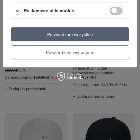
PROMOCJA
Reklamowe pliki cookie
OKAZJA
Czapka z daszkiem
Czapka z daszkiem
NIKE Dri-FIT Club
NIKE Air Jordan
Granatowa S/M
Potwierdzam wszystkie
Jumpman Rise Cap
Lobster r S/M
84,00 zł
/
szt.
Potwierdzam wymagane
119,00 zł
/
szt.
Najniższa cena produktu w
okresie 30 dni przed
Najniższa cena produktu w
wprowadzeniem obniżki:
okresie 30 dni przed
89,00 zł
-5%
wprowadzeniem obniżki:
Cena regularna:
129,99 zł
-35%
113,05 zł
+5%
Cena regularna:
149,99 zł
-21%
+ Dodaj do porównania
+ Dodaj do porównania