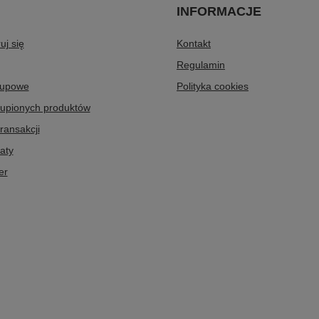
INFORMACJE
uj się
Kontakt
Regulamin
kupowe
Polityka cookies
kupionych produktów
transakcji
aty
er