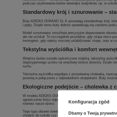
podczas użytkowania butów wewnątrz budynków, np. w szkole 
Standardowy krój i sznurowanie – sta
Buty ADIDAS DURANO SL K posiadają standardowy krój, który p
i pięty. Dzięki temu buty dobrze sprawdzają się zarówno podc
Model sznurowany umożliwia precyzyjne dopasowanie obuwia d
ale nie uciskał. To szczególnie przydatne, gdy stopa nieco 
treningiem, gdy należy mocniej ustabilizować stopę, oraz w c
Tekstylna wyściółka i komfort wewnęt
Wnętrze butów zostało wykończone miękką, tekstylną wyściółk
nieprzyjemnego ucisku na wrażliwej skórze dziecka. Dzięki te
ruchu.
Tekstylna wyściółka współgra z przewiewną cholewką, tworząc 
jesienią w połączeniu z odpowiednimi skarpetami. Buty możn
Ekologiczne podejście – cholewka z 
W modelu ADIDAS DURANO SL K wykorzystano cholewkę zawier
ograniczenie ilości odpadów i zużycia surowców pierwotnych. 
Konfiguracja zgód
również nasze dzieci.
Tego typu obuwie świetnie wpisuje się w codzienne nawyki rod
Dbamy o Twoją prywatn
chodzić do szkoły czy na plac zabaw, a rodzic ma świadomoś