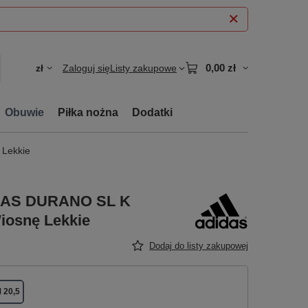
0,00 zł
zł
Zaloguj się
Listy zakupowe
Obuwie
Piłka nożna
Dodatki
 Lekkie
IDAS DURANO SL K
iosnę Lekkie
Dodaj do listy zakupowej
 20,5