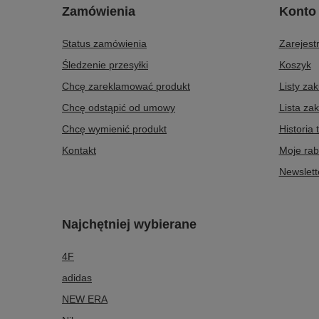
Zamówienia
Konto
Status zamówienia
Zarejestr
Śledzenie przesyłki
Koszyk
Chcę zareklamować produkt
Listy za
Chcę odstąpić od umowy
Lista za
Chcę wymienić produkt
Historia 
Kontakt
Moje rab
Newslett
Najchętniej wybierane
4F
adidas
NEW ERA