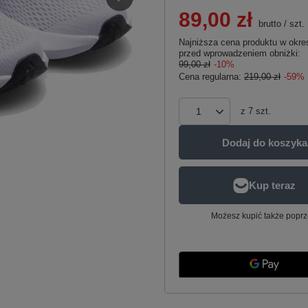
89,00 zł
brutto
/
szt.
Najniższa cena produktu w okres
przed wprowadzeniem obniżki:
99,00 zł
-10%
Cena regularna:
219,00 zł
-59%
z
7
szt.
Dodaj do koszyka
Możesz kupić także poprz