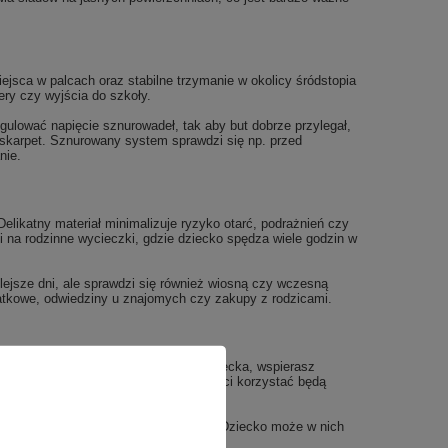
jsca w palcach oraz stabilne trzymanie w okolicy śródstopia
ery czy wyjścia do szkoły.
ulować napięcie sznurowadeł, tak aby but dobrze przylegał,
 skarpet. Sznurowany system sprawdzi się np. przed
nie.
likatny materiał minimalizuje ryzyko otarć, podrażnień czy
i na rodzinne wycieczki, gdzie dziecko spędza wiele godzin w
lejsze dni, ale sprawdzi się również wiosną czy wczesną
datkowe, odwiedziny u znajomych czy zakupy z rodzicami.
 wybierając te buty dla swojego dziecka, wspierasz
wisko naturalne, z którego w przyszłości korzystać będą
ozwiązania przyjaźniejsze dla planety. Dziecko może w nich
ie produkcji.