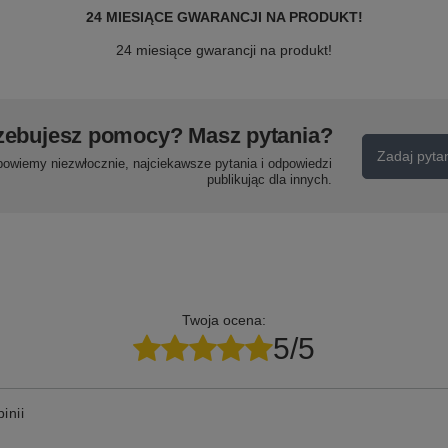
24 MIESIĄCE GWARANCJI NA PRODUKT!
24 miesiące gwarancji na produkt!
zebujesz pomocy? Masz pytania?
Zadaj pyta
powiemy niezwłocznie, najciekawsze pytania i odpowiedzi
publikując dla innych.
Twoja ocena:
5/5
inii