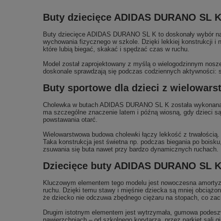
Buty dziecięce ADIDAS DURANO SL K –
Buty dziecięce ADIDAS DURANO SL K to doskonały wybór na 
wychowania fizycznego w szkole. Dzięki lekkiej konstrukcji i
które lubią biegać, skakać i spędzać czas w ruchu.
Model został zaprojektowany z myślą o wielogodzinnym noszen
doskonale sprawdzają się podczas codziennych aktywności: 
Buty sportowe dla dzieci z wielowar
Cholewka w butach ADIDAS DURANO SL K została wykonana z wi
ma szczególne znaczenie latem i późną wiosną, gdy dzieci są
powstawania otarć.
Wielowarstwowa budowa cholewki łączy lekkość z trwałością. B
Taka konstrukcja jest świetna np. podczas biegania po boisku
zsuwania się buta nawet przy bardzo dynamicznych ruchach.
Dziecięce buty ADIDAS DURANO SL K
Kluczowym elementem tego modelu jest nowoczesna amortyza
ruchu. Dzięki temu stawy i mięśnie dziecka są mniej obciążo
że dziecko nie odczuwa zbędnego ciężaru na stopach, co zach
Drugim istotnym elementem jest wytrzymała, gumowa podeszw
nawierzchniach – od szkolnego korytarza, przez parkiet sali