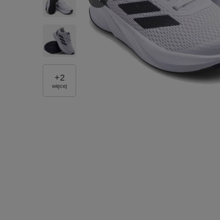
+
2
więcej