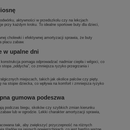
wiosnę
dwórku, aktywności w przedszkolu czy na lekcjach
je przy każdym kroku. To idealne sportowe buty dla dzieci,
ej cholewki i efektywnej amortyzacji sprawia, że buty
a placu zabaw.
e w upalne dni
onstrukcja pomaga odprowadzać nadmiar ciepła i wilgoci, co
 stopa „oddycha”, co zmniejsza ryzyko przegrzania i
algicznych miejscach, takich jak okolice palców czy pięty.
ę na stopie dziecka, co wpływa na komfort i zmniejsza ryzyko
zepna gumowa podeszwa
ją podczas biegu, skoków czy szybkich zmian kierunku
zabaw lub w ogrodzie. Lekki charakter amortyzacji sprawia,
racowana tak, aby zwiększyć przyczepność na różnych
wia śladów na jasnych powierzchniach, co jest bardzo ważne