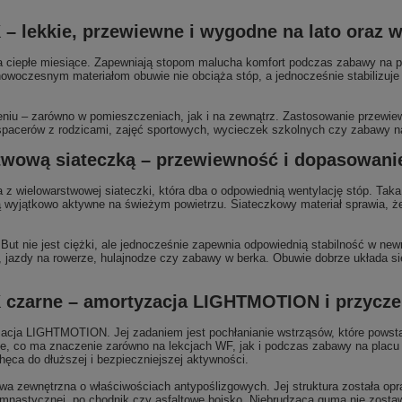
 lekkie, przewiewne i wygodne na lato oraz 
ciepłe miesiące. Zapewniają stopom malucha komfort podczas zabawy na po
 nowoczesnym materiałom obuwie nie obciąża stóp, a jednocześnie stabilizuje 
iu – zarówno w pomieszczeniach, jak i na zewnątrz. Zastosowanie przewiewn
spacerów z rodzicami, zajęć sportowych, wycieczek szkolnych czy zabawy n
stwową siateczką – przewiewność i dopasowani
elowarstwowej siateczki, która dba o odpowiednią wentylację stóp. Taka k
 wyjątkowo aktywne na świeżym powietrzu. Siateczkowy materiał sprawia, że
ut nie jest ciężki, ale jednocześnie zapewnia odpowiednią stabilność w newr
, jazdy na rowerze, hulajnodze czy zabawy w berka. Obuwie dobrze układa si
 czarne – amortyzacja LIGHTMOTION i przyc
cja LIGHTMOTION. Jej zadaniem jest pochłanianie wstrząsów, które powsta
ne, co ma znaczenie zarówno na lekcjach WF, jak i podczas zabawy na placu 
ęca do dłuższej i bezpieczniejszej aktywności.
a zewnętrzna o właściwościach antypoślizgowych. Jej struktura została op
 gimnastycznej, po chodnik czy asfaltowe boisko. Niebrudząca guma nie zosta