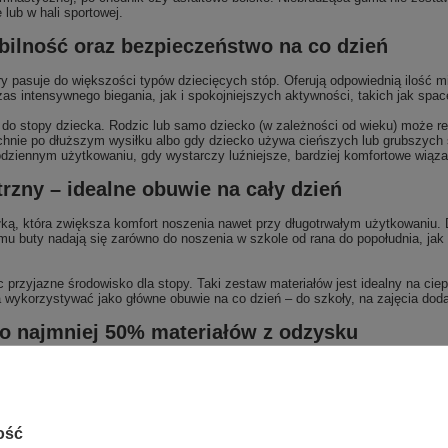
lub w hali sportowej.
bilność oraz bezpieczeństwo na co dzień
asuje do większości typów dziecięcych stóp. Oferują odpowiednią ilość mie
zas intensywnego biegania, jak i spokojniejszych aktywności, takich jak spac
o stopy dziecka. Rodzic lub samo dziecko (w zależności od wieku) może reg
puchnie po dłuższym wysiłku albo gdy dziecko używa cieńszych lub grubszych
odziennym użytkowaniu, gdy wystarczy luźniejsze, bardziej komfortowe wiąza
rzny – idealne obuwie na cały dzień
ą, która zwiększa komfort noszenia nawet przy długotrwałym użytkowaniu. De
mu buty nadają się zarówno do noszenia w szkole od rana do popołudnia, jak 
przyjazne środowisko dla stopy. Taki zestaw materiałów jest idealny na ciep
a wykorzystywać jako główne obuwie na co dzień – do szkoły, na zajęcia do
co najmniej 50% materiałów z odzysku
ającą minimum 50% materiałów pochodzących z recyklingu. Oznacza to, że
To ważny krok w stronę bardziej odpowiedzialnej konsumpcji i dbania o środo
zin, które zwracają uwagę na pochodzenie produktów i starają się wybierać r
ość
ć, że wspiera markę stosującą nowoczesne, bardziej zrównoważone technolog