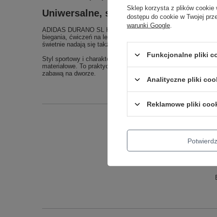
Sklep korzysta z plików cookie 
Uniwersalne, sportowe buty dla dzieci
dostępu do cookie w Twojej prz
warunki Google
.
ADIDAS DURANO SL K to model, który sprawdzi się w wielu sy
biegania, ćwiczeń na lekcjach WF czy zabaw ruchowych na ś
świetnie nadają się także do miejskich spacerów, wizyt na pl
Funkcjonalne pliki 
Styl sportowy i charakterystyczny design adidas umożliwiają 
materiałowe. To praktyczne obuwie, które może stać się pod
zabawą na dworze.
Analityczne pliki coo
Reklamowe pliki coo
Podmiot odpowied
Potwier