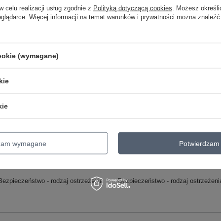
w celu realizacji usług zgodnie z
Polityką dotyczącą cookies
. Możesz określi
 – jedna para na wiele okazji
eglądarce. Więcej informacji na temat warunków i prywatności można znaleźć
tuacjach: od intensywnego wysiłku fizycznego po spokojne, codzienne aktyw
wieżym powietrzu. Gumowa podeszwa o dobrej przyczepności pozwala bezpiec
acu zabaw czy jazdy na rowerze.
cookie (wymagane)
łatwe łączenie butów z wieloma dziecięcymi stylizacjami – od sportowych dres
stawowym elementem garderoby dziecka na wiosnę i lato, ograniczając koniec
kie
kie
Marka
Adidas
zialny za ten produkt na terenie UE
adidas AG
Więcej
dzam wymagane
Potwierdzam 
Symbol
ID9130
Gwarancja
24 miesiące gwarancji na produkt!
Bezpieczeństwo - rodzaj ostrzeżenia
Bezpieczeństwo - rodzaj ostrzeżeni