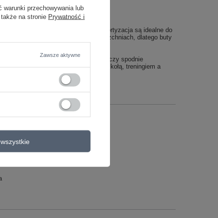
ć warunki przechowywania lub
 także na stronie
Prywatność i
ności. Lekka konstrukcja i dobra amortyzacja są idealne do
znie poruszać się na różnych powierzchniach, dlatego buty
Zawsze aktywne
ów, przez legginsy i szorty, po jeansy czy spodnie
zność częstej zmiany butów między szkołą, treningiem a
wszystkie
a