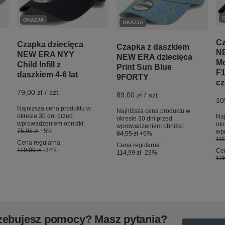
OKAZJA
OKAZJA
Cz
Czapka dziecięca
Czapka z daszkiem
N
NEW ERA NYY
NEW ERA dziecięca
M
Child Infill z
Print Sun Blue
F
daszkiem 4-6 lat
9FORTY
cz
79,00 zł
/
szt.
89,00 zł
/
szt.
10
Najniższa cena produktu w
Najniższa cena produktu w
okresie 30 dni przed
Naj
okresie 30 dni przed
wprowadzeniem obniżki:
okr
wprowadzeniem obniżki:
75,05 zł
+5%
wp
84,55 zł
+5%
103
Cena regularna:
Cena regularna:
119,00 zł
-34%
Cen
114,99 zł
-23%
125
zebujesz pomocy? Masz pytania?