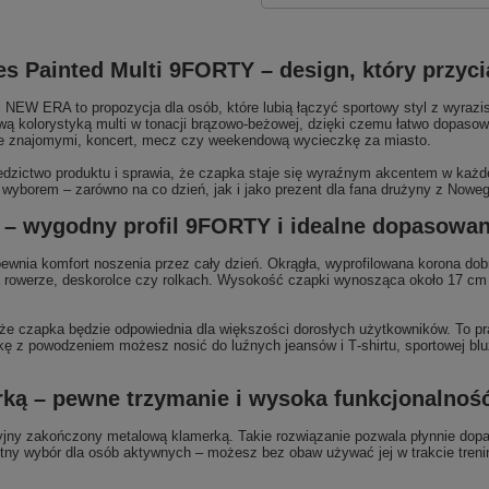
s Painted Multi 9FORTY – design, który przyc
W ERA to propozycja dla osób, które lubią łączyć sportowy styl z wyrazis
ą kolorystyką multi w tonacji brązowo‑beżowej, dzięki czemu łatwo dopasowa
e ze znajomymi, koncert, mecz czy weekendową wycieczkę za miasto.
dzictwo produktu i sprawia, że czapka staje się wyraźnym akcentem w każdej s
wyborem – zarówno na co dzień, jak i jako prezent dla fana drużyny z Noweg
 – wygodny profil 9FORTY i idealne dopasowan
ia komfort noszenia przez cały dzień. Okrągła, wyprofilowana korona dobrze
na rowerze, deskorolce czy rolkach. Wysokość czapki wynosząca około 17 cm
że czapka będzie odpowiednia dla większości dorosłych użytkowników. To pra
 powodzeniem możesz nosić do luźnych jeansów i T‑shirtu, sportowej bluzy, 
ą – pewne trzymanie i wysoka funkcjonalność
cyjny zakończony metalową klamerką. Takie rozwiązanie pozwala płynnie dop
tny wybór dla osób aktywnych – możesz bez obaw używać jej w trakcie treni