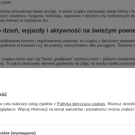
czasie.
a można stosunkowo łatwo usunąć, a sama czapka zachowuje swoje kolory i for
eżym powietrzu: biegania, trekkingu, spacerów z dziećmi czy codziennych d
ię również w cieplejsze dni.
o dzień, wyjazdy i aktywność na świeżym powie
profilowanej koronie i regulowanemu paskowi, ta czapka z daszkiem sprawdzi 
, spotkanie w kawiarni czy do podróży samochodem albo pociągiem. Świetnie 
czapka może stać się Twoim „podpisem” stylistycznym – jednym charakteryst
ka. To także doskonały element garderoby do zdjęć na media społecznościowe
ość
Marka
NEW ERA
w celu realizacji usług zgodnie z
Polityką dotyczącą cookies
. Możesz określi
zialny za ten produkt na terenie UE
New Era Cap GMBH
Więcej
eglądarce. Więcej informacji na temat warunków i prywatności można znaleźć
Symbol
60358005
Gwarancja
24 miesiące gwarancji na produkt!
cookie (wymagane)
Stan
Nowy