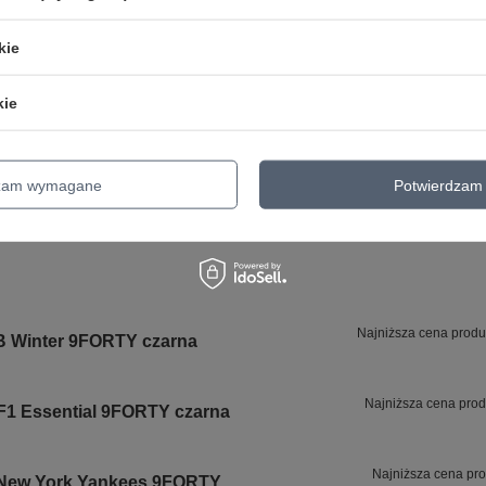
Bezpieczeństwo - rodzaj ostrzeżenia
Bezpieczeństwo - rodzaj ostrzeżeni
kie
kie
24 MIESIĄCE GWARANCJI NA PRODUKT!
24 miesiące gwarancji na produkt!
dzam wymagane
Potwierdzam 
Najniższa cena produ
 Winter 9FORTY czarna
Najniższa cena prod
1 Essential 9FORTY czarna
Najniższa cena pro
 New York Yankees 9FORTY