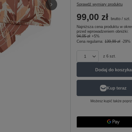
Sprawdź wymiary produktu
99,00 zł
brutto
/
szt.
Najniższa cena produktu w okres
przed wprowadzeniem obniżki:
94,05 zł
+5%
Cena regularna:
139,99 zł
-29%
z
6
szt.
Dodaj do koszyka
Możesz kupić także poprz