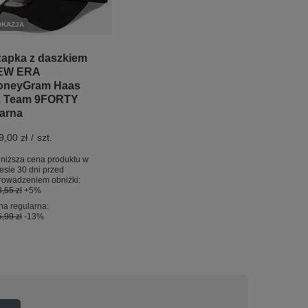
OKAZJA
apka z daszkiem
EW ERA
oneyGram Haas
1 Team 9FORTY
arna
9,00 zł
/
szt.
niższa cena produktu w
esie 30 dni przed
rowadzeniem obniżki:
,55 zł
+5%
a regularna:
,99 zł
-13%