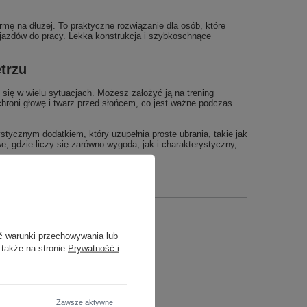
mę na dłużej. To praktyczne rozwiązanie dla osób, które
ojazdów do pracy. Lekka konstrukcja i szybkoschnące
trzu
się w wielu sytuacjach. Możesz założyć ją na trening
chroni głowę i twarz przed słońcem, co jest ważne podczas
ycznym dodatkiem, który uzupełnia proste ubrania, takie jak
, gdzie liczy się zarówno wygoda, jak i charakterystyczny,
ć warunki przechowywania lub
 także na stronie
Prywatność i
Zawsze aktywne