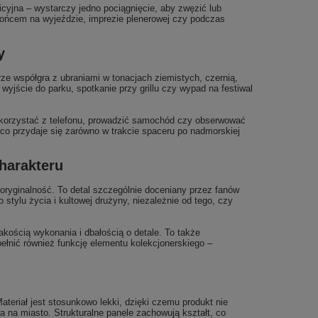
cyjna – wystarczy jedno pociągnięcie, aby zwęzić lub
łońcem na wyjeździe, imprezie plenerowej czy podczas
y
ze współgra z ubraniami w tonacjach ziemistych, czernią,
wyjście do parku, spotkanie przy grillu czy wypad na festiwal
u korzystać z telefonu, prowadzić samochód czy obserwować
co przydaje się zarówno w trakcie spaceru po nadmorskiej
charakteru
 oryginalność. To detal szczególnie doceniany przez fanów
tylu życia i kultowej drużyny, niezależnie od tego, czy
akością wykonania i dbałością o detale. To także
ełnić również funkcję elementu kolekcjonerskiego –
teriał jest stosunkowo lekki, dzięki czemu produkt nie
a na miasto. Strukturalne panele zachowują kształt, co