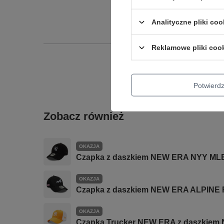
Analityczne pliki coo
Reklamowe pliki coo
Potwier
Zobacz również
OKAZJA
Czapka z daszkiem NEW ERA NYY MLB
OKAZJA
Czapka z daszkiem NEW ERA ALPINE F
OKAZJA
Czapka Trucker NEW ERA z daszkiem