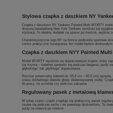
Stylowa czapka z daszkiem NY Yankee
Czapka z daszkiem NY Yankees Painted Multi 9FORTY marki NE
drużyną baseballową New York Yankees wyróżnia się wyjątkow
stylizacji. To idealny dodatek na spacer po mieście, wyjści
Charakterystyczne logo NY na froncie podkreśla sportowe dzie
cenisz praktyczne rozwiązania, ten model będzie doskonałym 
Czapka z daszkiem NYY Painted Multi
Model 9FORTY wyróżnia się dopracowanym krojem, który zapewn
się trzyma – świetnie sprawdzi się podczas biegania, jazdy 
głębokiego” lub „płytkiego” dopasowania.
Rozmiar uniwersalny (obwód ok. 55,8 cm – 60,5 cm) sprawia, 
znasz dokładnego obwodu głowy obdarowywanej osoby. Czapkę z
do pracy, na uczelnię czy podczas zakupów.
Regulowany pasek z metalową klamerk
W tylnej części czapki znajduje się praktyczny pasek regula
zsuwa się podczas ruchu i nie powoduje dyskomfortu. To świe
jazdy na rowerze po mieście.