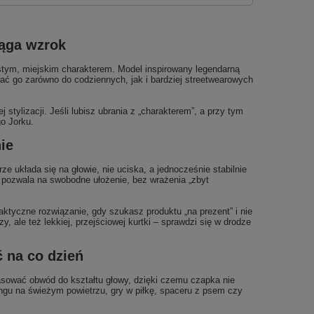
iąga wzrok
tym, miejskim charakterem. Model inspirowany legendarną
ć go zarówno do codziennych, jak i bardziej streetwearowych
tylizacji. Jeśli lubisz ubrania z „charakterem”, a przy tym
o Jorku.
ie
 układa się na głowie, nie uciska, a jednocześnie stabilnie
 pozwala na swobodne ułożenie, bez wrażenia „zbyt
ktyczne rozwiązanie, gdy szukasz produktu „na prezent” i nie
ale też lekkiej, przejściowej kurtki – sprawdzi się w drodze
 na co dzień
asować obwód do kształtu głowy, dzięki czemu czapka nie
ngu na świeżym powietrzu, gry w piłkę, spaceru z psem czy