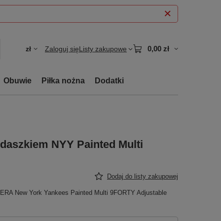
0,00 zł
zł
Zaloguj się
Listy zakupowe
Obuwie
Piłka nożna
Dodatki
aszkiem NYY Painted Multi
Dodaj do listy zakupowej
 ERA New York Yankees Painted Multi 9FORTY Adjustable