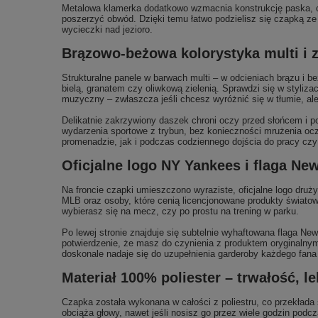
Metalowa klamerka dodatkowo wzmacnia konstrukcję paska, co 
poszerzyć obwód. Dzięki temu łatwo podzielisz się czapką z
wycieczki nad jezioro.
Brązowo‑beżowa kolorystyka multi i z
Strukturalne panele w barwach multi – w odcieniach brązu i b
bielą, granatem czy oliwkową zielenią. Sprawdzi się w styliza
muzyczny – zwłaszcza jeśli chcesz wyróżnić się w tłumie, al
Delikatnie zakrzywiony daszek chroni oczy przed słońcem i 
wydarzenia sportowe z trybun, bez konieczności mrużenia oc
promenadzie, jak i podczas codziennego dojścia do pracy czy
Oficjalne logo NY Yankees i flaga Ne
Na froncie czapki umieszczono wyraziste, oficjalne logo druż
MLB oraz osoby, które cenią licencjonowane produkty światow
wybierasz się na mecz, czy po prostu na trening w parku.
Po lewej stronie znajduje się subtelnie wyhaftowana flaga Ne
potwierdzenie, że masz do czynienia z produktem oryginalnym
doskonale nadaje się do uzupełnienia garderoby każdego fana 
Materiał 100% poliester – trwałość, l
Czapka została wykonana w całości z poliestru, co przekłada 
obciąża głowy, nawet jeśli nosisz go przez wiele godzin podcz