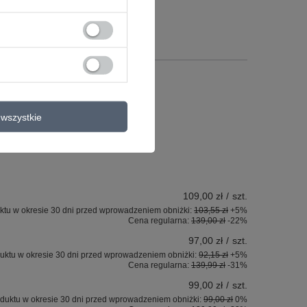
a
wszystkie
109,00 zł
/
szt.
ktu w okresie 30 dni przed wprowadzeniem obniżki:
103,55 zł
+5%
Cena regularna:
139,00 zł
-22%
97,00 zł
/
szt.
uktu w okresie 30 dni przed wprowadzeniem obniżki:
92,15 zł
+5%
Cena regularna:
139,99 zł
-31%
99,00 zł
/
szt.
duktu w okresie 30 dni przed wprowadzeniem obniżki:
99,00 zł
0%