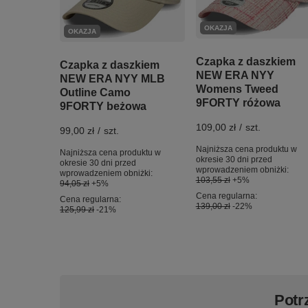
OKAZJA
OKAZJA
Czapka z daszkiem
Czapka z daszkiem
NEW ERA NYY
NEW ERA NYY MLB
Womens Tweed
Outline Camo
9FORTY różowa
9FORTY beżowa
109,00 zł
/
szt.
99,00 zł
/
szt.
Najniższa cena produktu w
Najniższa cena produktu w
okresie 30 dni przed
okresie 30 dni przed
wprowadzeniem obniżki:
wprowadzeniem obniżki:
103,55 zł
+5%
94,05 zł
+5%
Cena regularna:
Cena regularna:
139,00 zł
-22%
125,99 zł
-21%
Potr