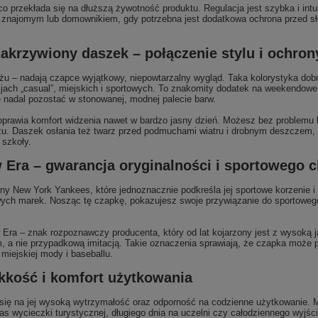
przekłada się na dłuższą żywotność produktu. Regulacja jest szybka i intui
e znajomym lub domownikiem, gdy potrzebna jest dodatkowa ochrona przed s
akrzywiony daszek – połączenie stylu i ochron
eżu – nadają czapce wyjątkowy, niepowtarzalny wygląd. Taka kolorystyka dobr
cjach „casual”, miejskich i sportowych. To znakomity dodatek na weekendowe 
e nadal pozostać w stonowanej, modnej palecie barw.
poprawia komfort widzenia nawet w bardzo jasny dzień. Możesz bez problem
zu. Daszek osłania też twarz przed podmuchami wiatru i drobnym deszczem, 
 szkoły.
w Era – gwarancja oryginalności i sportowego 
yny New York Yankees, które jednoznacznie podkreśla jej sportowe korzenie i
ych marek. Nosząc tę czapkę, pokazujesz swoje przywiązanie do sportowego s
w Era – znak rozpoznawczy producenta, który od lat kojarzony jest z wysoką j
, a nie przypadkową imitacją. Takie oznaczenia sprawiają, że czapka może p
miejskiej mody i baseballu.
ekkość i komfort użytkowania
się na jej wysoką wytrzymałość oraz odporność na codzienne użytkowanie. Ma
as wycieczki turystycznej, długiego dnia na uczelni czy całodziennego wyjści