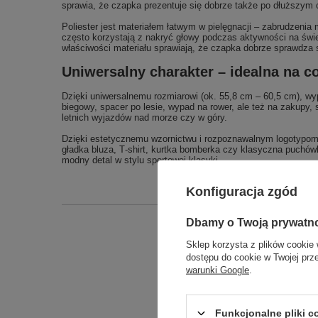
sprawia, że czapka prezentuje się dobrze także po dłuższym 
Poliester jest materiałem łatwym w pielęgnacji – zabrudzeni
często korzystają z nakryć głowy podczas aktywności na świ
właściwości materiału sprawiają, że czapka dobrze sprawdza s
Uniwersalny charakter – idealna na c
Dzięki uniwersalnemu rozmiarowi (ok. 55,8 cm – 60,5 cm), wy
biegowy, spacer po lesie, wypad na rower, ale też na zakupy
letnich wyjazdów nad morze czy w góry.
Dzięki estetycznemu wzornictwu i rozpoznawalnym logotypom 
gładka bluza, T‑shirt, kurtka bomberka czy klasyczna puchów
modny detal w stylu sportowej klasyki.
Konfiguracja zgód
Dbamy o Twoją prywatn
Sklep korzysta z plików cookie 
Podmiot odpowied
dostępu do cookie w Twojej prz
warunki Google
.
Funkcjonalne pliki 