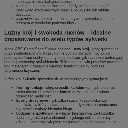
intensywnie eksploatujesz odzież,
biegania lub jazdy na rowerze – kiedy ważna jest lekkość i
możliwość szybkiego wyschnięcia po wysiłku lub lekkim
deszczu,
wyjazdów i wycieczek – tkanina szybciej wysycha po praniu
ręcznym w hotelu lub podczas biwaku.
Luźny krój i swoboda ruchów – idealne
dopasowanie do wielu typów sylwetki
Model ABC Camo Short Sleeve posiada
luźny krój
, który gwarantuje
dużą swobodę ruchów. Koszulka nie opina ciała zbyt mocno, co
docenią zarówno osoby o atletycznej budowie, jak i panowie preferujący
bardziej swobodny styl ubierania. Taki fason ułatwia przepływ powietrza
pod materiałem i zapewnia większy komfort cieplny podczas
aktywności fizycznej.
Luźny krój świetnie sprawdza się w następujących sytuacjach:
Trening funkcjonalny, crossfit, kalistenika
– gdzie zakres
ruchu ramion i tułowia jest bardzo duży i nic nie powinno
ograniczać mobilności,
Sporty drużynowe
– jak piłka nożna, koszykówka czy
siatkówka, w których wymagane jest dynamiczne poruszanie
się, skoki i zmiany kierunku biegu,
Codzienne użytkowanie
– luźny krój sprawia, że koszulka
nadaje się także jako element miejskiego outfitu do pracy
zdalnej, spacerów, wizyty u znajomych czy domowego relaksu.