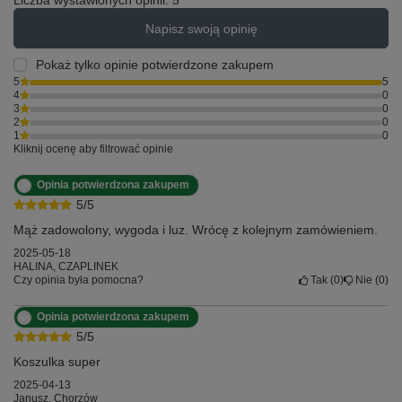
Liczba wystawionych opinii: 5
Napisz swoją opinię
Pokaż tylko opinie potwierdzone zakupem
5
5
4
0
3
0
2
0
1
0
Kliknij ocenę aby filtrować opinie
Opinia potwierdzona zakupem
5/5
Mąż zadowolony, wygoda i luz. Wrócę z kolejnym zamówieniem.
2025-05-18
HALINA, CZAPLINEK
Czy opinia była pomocna?
Tak
0
Nie
0
Opinia potwierdzona zakupem
5/5
Koszulka super
2025-04-13
Janusz, Chorzów