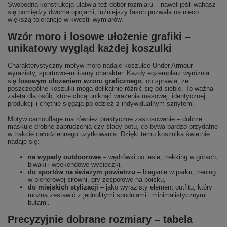
Swobodna konstrukcja ułatwia też dobór rozmiaru – nawet jeśli wahasz
się pomiędzy dwoma opcjami, luźniejszy fason pozwala na nieco
większą tolerancję w kwestii wymiarów.
Wzór moro i losowe ułożenie grafiki –
unikatowy wygląd każdej koszulki
Charakterystyczny motyw moro nadaje koszulce Under Armour
wyrazisty, sportowo–militarny charakter. Każdy egzemplarz wyróżnia
się
losowym ułożeniem wzoru graficznego
, co sprawia, że
poszczególne koszulki mogą delikatnie różnić się od siebie. To ważna
zaleta dla osób, które chcą uniknąć wrażenia masowej, identycznej
produkcji i chętnie sięgają po odzież z indywidualnym sznytem.
Motyw camouflage ma również praktyczne zastosowanie – dobrze
maskuje drobne zabrudzenia czy ślady potu, co bywa bardzo przydatne
w trakcie całodziennego użytkowania. Dzięki temu koszulka świetnie
nadaje się:
na wypady outdoorowe
– wędrówki po lesie, trekking w górach,
biwaki i weekendowe wycieczki,
do sportów na świeżym powietrzu
– bieganie w parku, trening
w plenerowej siłowni, gry zespołowe na boisku,
do miejskich stylizacji
– jako wyrazisty element outfitu, który
można zestawić z jednolitymi spodniami i minimalistycznymi
butami.
Precyzyjnie dobrane rozmiary – tabela