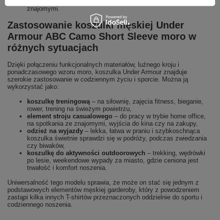
zarówno na spacer po mieście, jak i na wieczorne spotkanie ze
znajomymi.
Zastosowanie koszulki męskiej Under
Armour ABC Camo Short Sleeve moro w
różnych sytuacjach
Dzięki połączeniu funkcjonalnych materiałów, luźnego kroju i
ponadczasowego wzoru moro, koszulka Under Armour znajduje
szerokie zastosowanie w codziennym życiu i sporcie. Można ją
wykorzystać jako:
koszulkę treningową
– na siłownię, zajęcia fitness, bieganie,
rower, trening na świeżym powietrzu,
element stroju casualowego
– do pracy w trybie home office,
na spotkania ze znajomymi, wyjścia do kina czy na zakupy,
odzież na wyjazdy
– lekka, łatwa w praniu i szybkoschnąca
koszulka świetnie sprawdzi się w podróży, podczas zwiedzania
czy biwaków,
koszulkę do aktywności outdoorowych
– trekking, wędrówki
po lesie, weekendowe wypady za miasto, gdzie ceniona jest
trwałość i komfort noszenia.
Uniwersalność tego modelu sprawia, że może on stać się jednym z
podstawowych elementów męskiej garderoby, który z powodzeniem
zastąpi kilka innych T-shirtów przeznaczonych oddzielnie do sportu i
codziennego noszenia.