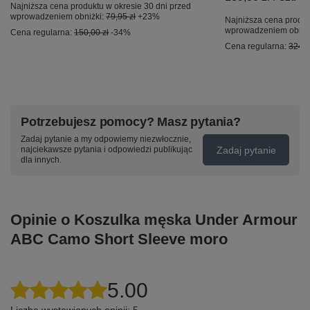
Najniższa cena produktu w okresie 30 dni przed
wprowadzeniem obniżki:
79,95 zł
+23%
Najniższa cena produk
wprowadzeniem obniż
Cena regularna:
150,00 zł
-34%
Cena regularna:
324,9
Potrzebujesz pomocy? Masz pytania?
Zadaj pytanie a my odpowiemy niezwłocznie,
Zadaj pytanie
najciekawsze pytania i odpowiedzi publikując
dla innych.
Opinie o Koszulka męska Under Armour
ABC Camo Short Sleeve moro
5.00