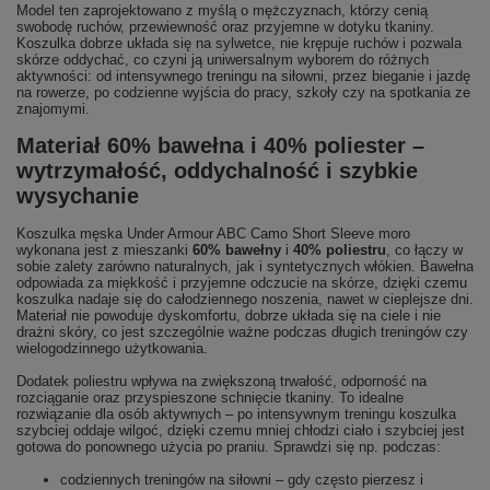
Model ten zaprojektowano z myślą o mężczyznach, którzy cenią
swobodę ruchów, przewiewność oraz przyjemne w dotyku tkaniny.
Koszulka dobrze układa się na sylwetce, nie krępuje ruchów i pozwala
skórze oddychać, co czyni ją uniwersalnym wyborem do różnych
aktywności: od intensywnego treningu na siłowni, przez bieganie i jazdę
na rowerze, po codzienne wyjścia do pracy, szkoły czy na spotkania ze
znajomymi.
Materiał 60% bawełna i 40% poliester –
wytrzymałość, oddychalność i szybkie
wysychanie
Koszulka męska Under Armour ABC Camo Short Sleeve moro
wykonana jest z mieszanki
60% bawełny
i
40% poliestru
, co łączy w
sobie zalety zarówno naturalnych, jak i syntetycznych włókien. Bawełna
odpowiada za miękkość i przyjemne odczucie na skórze, dzięki czemu
koszulka nadaje się do całodziennego noszenia, nawet w cieplejsze dni.
Materiał nie powoduje dyskomfortu, dobrze układa się na ciele i nie
drażni skóry, co jest szczególnie ważne podczas długich treningów czy
wielogodzinnego użytkowania.
Dodatek poliestru wpływa na zwiększoną trwałość, odporność na
rozciąganie oraz przyspieszone schnięcie tkaniny. To idealne
rozwiązanie dla osób aktywnych – po intensywnym treningu koszulka
szybciej oddaje wilgoć, dzięki czemu mniej chłodzi ciało i szybciej jest
gotowa do ponownego użycia po praniu. Sprawdzi się np. podczas:
codziennych treningów na siłowni – gdy często pierzesz i