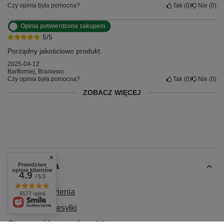
Czy opinia była pomocna?
Tak
0
Nie
0
Opinia potwierdzona zakupem
5/5
Porządny jakościowo produkt.
2025-04-12
Bartłomiej, Braniewo
Czy opinia była pomocna?
Tak
0
Nie
0
ZOBACZ WIĘCEJ
Zamówienia
Prawdziwe
opinie klientów
4.9
/ 5.0
Status zamówienia
6577 opinii
Śledzenie przesyłki
Chcę zareklamować produkt