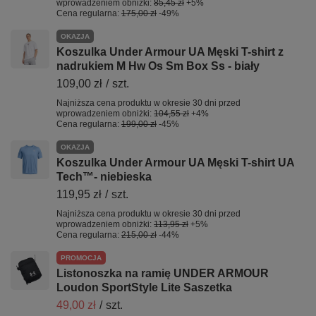
wprowadzeniem obniżki:
85,45 zł
+5%
Cena regularna:
175,00 zł
-49%
OKAZJA
Koszulka Under Armour UA Męski T-shirt z
nadrukiem M Hw Os Sm Box Ss - biały
109,00 zł
/
szt.
Najniższa cena produktu w okresie 30 dni przed
wprowadzeniem obniżki:
104,55 zł
+4%
Cena regularna:
199,00 zł
-45%
OKAZJA
Koszulka Under Armour UA Męski T-shirt UA
Tech™- niebieska
119,95 zł
/
szt.
Najniższa cena produktu w okresie 30 dni przed
wprowadzeniem obniżki:
113,95 zł
+5%
Cena regularna:
215,00 zł
-44%
PROMOCJA
Listonoszka na ramię UNDER ARMOUR
Loudon SportStyle Lite Saszetka
49,00 zł
/
szt.