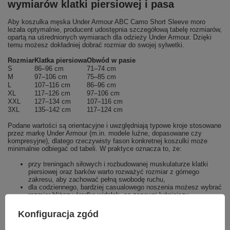
wymiarów klatki piersiowej i pasa
Aby koszulka męska Under Armour ABC Camo Short Sleeve moro
leżała optymalnie, producent udostępnia szczegółową tabelę rozmiarów,
opartą na uśrednionych wymiarach dla odzieży Under Armour. Dzięki
temu możesz dokładniej dobrać rozmiar do swojej sylwetki.
Rozmiar
Klatka piersiowa
Obwód w pasie
S
86–96 cm
71–74 cm
M
97–106 cm
75–85 cm
L
107–116 cm
86–96 cm
XL
117–126 cm
97–106 cm
XXL
127–134 cm
107–116 cm
3XL
135–142 cm
117–124 cm
Podane wartości są orientacyjne i uwzględniają typowe kroje stosowane
przez markę Under Armour (m.in. modele luźne, dopasowane czy
kompresyjne), dlatego rzeczywisty fason konkretnej koszulki może
minimalnie odbiegać od tabeli. W praktyce oznacza to, że:
przy treningach siłowych i rozbudowanej muskulaturze klatki
piersiowej oraz barków warto rozważyć rozmiar z górnego
zakresu, aby zachować pełną swobodę ruchu,
dla codziennego, bardziej casualowego noszenia możesz wybrać
rozmiar bliższy środka widełek, co zapewni luźniejszy,
komfortowy wygląd,
w przypadku użytkowania głównie sportowego i lubienia odzieży
Konfiguracja zgód
bardziej przylegającej można pozostać bliżej dolnej granicy
zakresu tabeli.