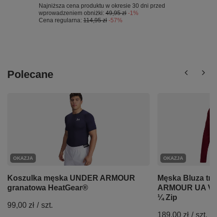
Najniższa cena produktu w okresie 30 dni przed
wprowadzeniem obniżki:
49,95 zł
-1%
Cena regularna:
114,95 zł
-57%
Polecane
OKAZJA
OKAZJA
Koszulka męska UNDER ARMOUR
Męska Bluza t
granatowa HeatGear®
ARMOUR UA Van
¼ Zip
99,00 zł
/
szt.
189,00 zł
/
szt.