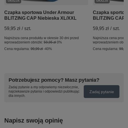
OKAZJA
OKAZJA
Czapka sportowa Under Armour
Czapka sportow
BLITZING CAP Niebieska XL/XXL
BLITZING CAP Z
59,95 zł
/
szt.
59,95 zł
/
szt.
Najniższa cena produktu w okresie 30 dni przed
Najniższa cena produk
wprowadzeniem obniżki:
59,95 zł
0%
wprowadzeniem obniż
Cena regularna:
99,99 zł
-40%
Cena regularna:
99,99
Potrzebujesz pomocy? Masz pytania?
Zadaj pytanie a my odpowiemy niezwłocznie,
Zadaj pytanie
najciekawsze pytania i odpowiedzi publikując
dla innych.
Napisz swoją opinię