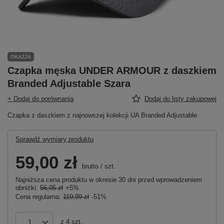
OKAZJA
Czapka męska UNDER ARMOUR z daszkiem
Branded Adjustable Szara
+ Dodaj do porównania
Dodaj do listy zakupowej
Czapka z daszkiem z najnowszej kolekcji UA Branded Adjustable
Sprawdź wymiary produktu
59,00 zł
brutto
/
szt.
Najniższa cena produktu w okresie 30 dni przed wprowadzeniem
obniżki:
56,05 zł
+5%
Cena regularna:
119,99 zł
-51%
z
4
szt.