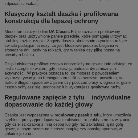
zdjęciach z wakacji.
Klasyczny kształt daszka i profilowana
konstrukcja dla lepszej ochrony
Model ten należy do linii
UA Classic Fit
, co oznacza profilowany
daszek oraz usztywnione panele przednie, które pomagają utrzymać
stabilny kształt czapki. Zagięty daszek skutecznie ogranicza rażące
światło padające na oczy, co jest kluczowe podczas biegania w
słoneczne dni, jazdy na rolkach, gry w tenisa czy piłkę nożną na
otwartym boisku.
Dzięki niskiemu profilowi czapka dobrze leży na głowie i nie odstaje, co
jest szczególnie ważne, gdy nosisz ją podczas dynamicznych
aktywności. W praktyce oznacza to, że możesz z powodzeniem
wykorzystywać ją na treningach crossfit na świeżym powietrzu, w
trakcie długich spacerów z psem czy podczas pracy w ogrodzie, gdzie
często schylasz się, podnosisz lub wykonujesz gwałtowne ruchy.
Regulowane zapięcie z tyłu – indywidualne
dopasowanie do każdej głowy
Czapka jest wyposażona w
regulowany pasek z tyłu
, który umożliwia
szybkie i precyzyjne dopasowanie obwodu. To praktyczne rozwiązanie,
gdy dzielisz czapkę z inną osobą lub gdy raz zakładasz ją na gołą
głowę, a innym razem na cieńszą czapkę czy opaskę sportową w
chłodniejsze dni.