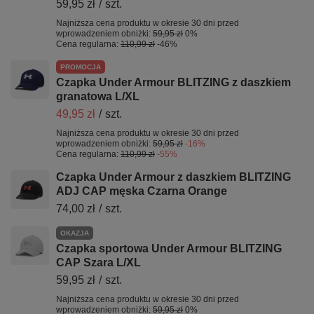
59,95 zł
/
szt.
Najniższa cena produktu w okresie 30 dni przed
wprowadzeniem obniżki:
59,95 zł
0%
Cena regularna:
110,99 zł
-46%
PROMOCJA
Czapka Under Armour BLITZING z daszkiem
granatowa L/XL
49,95 zł
/
szt.
Najniższa cena produktu w okresie 30 dni przed
wprowadzeniem obniżki:
59,95 zł
-16%
Cena regularna:
110,99 zł
-55%
Czapka Under Armour z daszkiem BLITZING
ADJ CAP męska Czarna Orange
74,00 zł
/
szt.
OKAZJA
Czapka sportowa Under Armour BLITZING
CAP Szara L/XL
59,95 zł
/
szt.
Najniższa cena produktu w okresie 30 dni przed
wprowadzeniem obniżki:
59,95 zł
0%