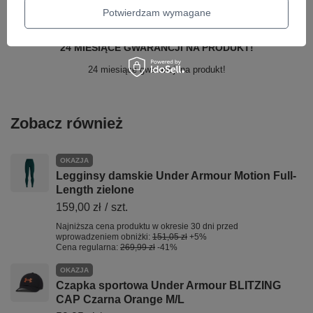
Potwierdzam wymagane
24 MIESIĄCE GWARANCJI NA PRODUKT!
24 miesiące gwarancji na produkt!
Zobacz również
OKAZJA
Legginsy damskie Under Armour Motion Full-
Length zielone
159,00 zł
/
szt.
Najniższa cena produktu w okresie 30 dni przed
wprowadzeniem obniżki:
151,05 zł
+5%
Cena regularna:
269,99 zł
-41%
OKAZJA
Czapka sportowa Under Armour BLITZING
CAP Czarna Orange M/L