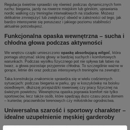
Regulacja świetnie sprawdzi się również podczas dynamicznych form
ruchu: biegania, jazdy na rowerze miejskim lub górskim, uprawiania
nordic walking czy treningów interwałowych na stadionie. Możesz
delikatnie zmniejszyć lub zwiększyć obwód w zależności od tego, jak
bardzo intensywnie się poruszasz i jakiego poziomu stabilności
aktualnie potrzebujesz.
Funkcjonalna opaska wewnętrzna – sucha i
chłodna głowa podczas aktywności
We wnętrzu czapki umieszczono
opaskę absorbującą wilgoć
, która
pomaga utrzymać skórę głowy w bardziej suchych i komfortowych
warunkach. Podczas wysiłku fizycznego pot nie spływa tak łatwo na
twarz, a głowa pozostaje przyjemnie chłodna. To szczególnie ważne w
gorące, letnie dni oraz podczas intensywnych treningów na zewnątrz.
Taka konstrukcja znakomicie sprawdza się w wielu codziennych
sytuacjach: podczas biegania w parku, gry w koszykówkę na boisku
osiedlowym, dłuższej przejażdżki rowerowej czy pracy fizycznej na
świeżym powietrzu. Wewnętrzna opaska poprawia komfort nie tylko
sportowców, lecz także osób, które spędzają dużo czasu poza domem
– kurierów, pracowników terenowych czy miłośników ogrodnictwa.
Uniwersalna szarość i sportowy charakter –
idealne uzupełnienie męskiej garderoby
Szary kolor czapki jest wyjątkowo uniwersalny, co ułatwia dopasowanie