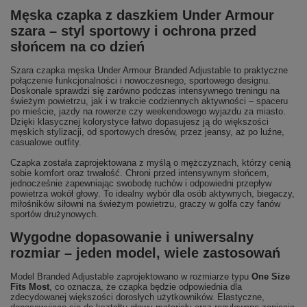
Męska czapka z daszkiem Under Armour
szara – styl sportowy i ochrona przed
słońcem na co dzień
Szara czapka męska Under Armour Branded Adjustable to praktyczne
połączenie funkcjonalności i nowoczesnego, sportowego designu.
Doskonale sprawdzi się zarówno podczas intensywnego treningu na
świeżym powietrzu, jak i w trakcie codziennych aktywności – spaceru
po mieście, jazdy na rowerze czy weekendowego wyjazdu za miasto.
Dzięki klasycznej kolorystyce łatwo dopasujesz ją do większości
męskich stylizacji, od sportowych dresów, przez jeansy, aż po luźne,
casualowe outfity.
Czapka została zaprojektowana z myślą o mężczyznach, którzy cenią
sobie komfort oraz trwałość. Chroni przed intensywnym słońcem,
jednocześnie zapewniając swobodę ruchów i odpowiedni przepływ
powietrza wokół głowy. To idealny wybór dla osób aktywnych, biegaczy,
miłośników siłowni na świeżym powietrzu, graczy w golfa czy fanów
sportów drużynowych.
Wygodne dopasowanie i uniwersalny
rozmiar – jeden model, wiele zastosowań
Model Branded Adjustable zaprojektowano w rozmiarze typu
One Size
Fits Most
, co oznacza, że czapka będzie odpowiednia dla
zdecydowanej większości dorosłych użytkowników. Elastyczne,