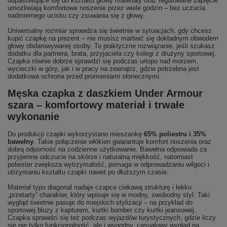
dopasowujące się do kształtu głowy materiały oraz regulowane zapięcie
umożliwiają komfortowe noszenie przez wiele godzin – bez uczucia
nadmiernego ucisku czy zsuwania się z głowy.
Uniwersalny rozmiar sprawdza się świetnie w sytuacjach, gdy chcesz
kupić czapkę na prezent – nie musisz martwić się dokładnym obwodem
głowy obdarowywanej osoby. To praktyczne rozwiązanie, jeśli szukasz
dodatku dla partnera, brata, przyjaciela czy kolegi z drużyny sportowej.
Czapka równie dobrze sprawdzi się podczas urlopu nad morzem,
wycieczki w góry, jak i w pracy na zewnątrz, gdzie potrzebna jest
dodatkowa ochrona przed promieniami słonecznymi.
Męska czapka z daszkiem Under Armour
szara – komfortowy materiał i trwałe
wykonanie
Do produkcji czapki wykorzystano mieszankę
65% poliestru i 35%
bawełny
. Takie połączenie włókien gwarantuje komfort noszenia oraz
dobrą odporność na codzienne użytkowanie. Bawełna odpowiada za
przyjemne odczucie na skórze i naturalną miękkość, natomiast
poliester zwiększa wytrzymałość, pomaga w odprowadzaniu wilgoci i
utrzymaniu kształtu czapki nawet po dłuższym czasie.
Materiał typu diagonal nadaje czapce ciekawą strukturę i lekko
„przetarty” charakter, który wpisuje się w modny, swobodny styl. Taki
wygląd świetnie pasuje do miejskich stylizacji – na przykład do
sportowej bluzy z kapturem, kurtki bomber czy kurtki jeansowej.
Czapka sprawdzi się też podczas wyjazdów turystycznych, gdzie liczy
się nie tylko funkcjonalność, ale i wygodny, casualowy wygląd na