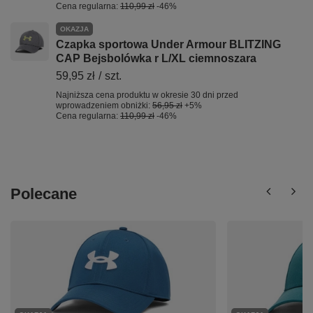
Cena regularna:
110,99 zł
-46%
OKAZJA
Czapka sportowa Under Armour BLITZING
CAP Bejsbolówka r L/XL ciemnoszara
59,95 zł
/
szt.
Najniższa cena produktu w okresie 30 dni przed
wprowadzeniem obniżki:
56,95 zł
+5%
Cena regularna:
110,99 zł
-46%
Polecane