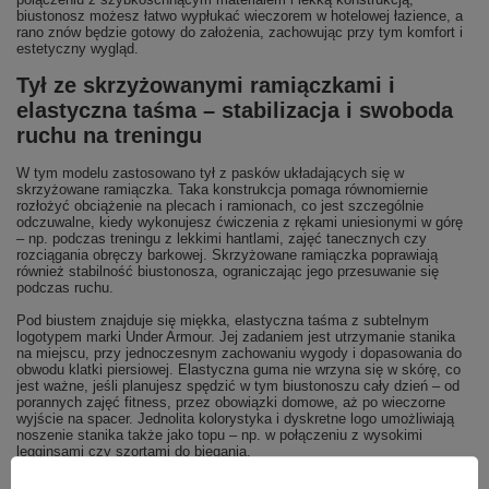
biustonosz możesz łatwo wypłukać wieczorem w hotelowej łazience, a
rano znów będzie gotowy do założenia, zachowując przy tym komfort i
estetyczny wygląd.
Tył ze skrzyżowanymi ramiączkami i
elastyczna taśma – stabilizacja i swoboda
ruchu na treningu
W tym modelu zastosowano tył z pasków układających się w
skrzyżowane ramiączka. Taka konstrukcja pomaga równomiernie
rozłożyć obciążenie na plecach i ramionach, co jest szczególnie
odczuwalne, kiedy wykonujesz ćwiczenia z rękami uniesionymi w górę
– np. podczas treningu z lekkimi hantlami, zajęć tanecznych czy
rozciągania obręczy barkowej. Skrzyżowane ramiączka poprawiają
również stabilność biustonosza, ograniczając jego przesuwanie się
podczas ruchu.
Pod biustem znajduje się miękka, elastyczna taśma z subtelnym
logotypem marki Under Armour. Jej zadaniem jest utrzymanie stanika
na miejscu, przy jednoczesnym zachowaniu wygody i dopasowania do
obwodu klatki piersiowej. Elastyczna guma nie wrzyna się w skórę, co
jest ważne, jeśli planujesz spędzić w tym biustonoszu cały dzień – od
porannych zajęć fitness, przez obowiązki domowe, aż po wieczorne
wyjście na spacer. Jednolita kolorystyka i dyskretne logo umożliwiają
noszenie stanika także jako topu – np. w połączeniu z wysokimi
legginsami czy szortami do biegania.
Biustonosz sportowy wkładany przez głowę