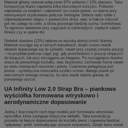
Materiał główny stanowi połączenie 87% poliestru i 13% elastanu. Taka
kompozycja tkanin zapewnia kilka kluczowych korzyści. Poliester
odpowiada za trwałość i odporność na częste pranie, co ważne przy
intensywnym użytkowaniu podczas treningów. Dobrze radzi sobie z
odprowadzaniem wilgoci z powierzchni skóry, więc w trakcie ćwiczeń
pot nie zalega na ciele, a skóra pozostaje bardziej sucha i komfortowa.
To ogromne ułatwienie przy zajęciach w zamkniętych, ciepłych salach
fitness czy w upalne dni.
Dodatek elastanu (13%) wpływa na wysoką elastyczność tkaniny.
Materiał rozciąga się w różnych kierunkach, dzięki czemu stanik
idealnie dopasowuje się do sylwetki, nawet przy częstej zmianie pozycji
– na przykład podczas zajęć jogi, gdy przechodzisz z pozycji stojących
do leżących, lub przy rozciąganiu po bieganiu. Po rozciągnięciu tkanina
wraca do pierwotnego kształtu, więc biustonosz zachowuje formę nawet
po wielu miesięcach noszenia i prania. Codzienna pielęgnacja jest
prosta – syntetyczna mieszanka szybko schnie, dlatego pranie po
wieczornym treningu oznacza, że rano stanik będzie gotowy do
ponownego użycia.
UA Infinity Low 2.0 Strap Bra – piankowa
wyściółka formowana wtryskowo i
aerodynamiczne dopasowanie
Jedną z kluczowych cech tego modelu jest formowana wtryskowo
wyściółka, która zastępuje klasyczne wkładki. Taka konstrukcja
pozwala na lepsze dopasowanie do kształtu piersi i zapewnia bardziej
“opływowy” profil, minimalizując uczucie sztywności. Dzięki temu stanik