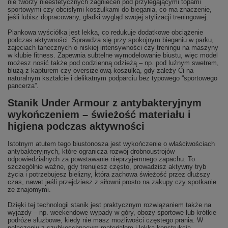
nie tworzy nieestetycznych zagnieceń pod przylegającymi topami
sportowymi czy obcisłymi koszulkami do biegania, co ma znaczenie,
jeśli lubisz dopracowany, gładki wygląd swojej stylizacji treningowej.
Piankowa wyściółka jest lekka, co redukuje dodatkowe obciążenie
podczas aktywności. Sprawdza się przy spokojnym bieganiu w parku,
zajęciach tanecznych o niskiej intensywności czy treningu na maszyny
w klubie fitness. Zapewnia subtelne wymodelowanie biustu, więc model
możesz nosić także pod codzienną odzieżą – np. pod luźnym swetrem,
bluzą z kapturem czy oversize’ową koszulką, gdy zależy Ci na
naturalnym kształcie i delikatnym podparciu bez typowego “sportowego
pancerza”.
Stanik Under Armour z antybakteryjnym
wykończeniem – świeżość materiału i
higiena podczas aktywności
Istotnym atutem tego biustonosza jest wykończenie o właściwościach
antybakteryjnych, które ogranicza rozwój drobnoustrojów
odpowiedzialnych za powstawanie nieprzyjemnego zapachu. To
szczególnie ważne, gdy trenujesz często, prowadzisz aktywny tryb
życia i potrzebujesz bielizny, która zachowa świeżość przez dłuższy
czas, nawet jeśli przejdziesz z siłowni prosto na zakupy czy spotkanie
ze znajomymi.
Dzięki tej technologii stanik jest praktycznym rozwiązaniem także na
wyjazdy – np. weekendowe wypady w góry, obozy sportowe lub krótkie
podróże służbowe, kiedy nie masz możliwości częstego prania. W
połączeniu z szybkoschnącym materiałem i lekką konstrukcją,