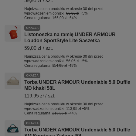
59,95 zł
/
szt.
Najniższa cena produktu w okresie 30 dni przed
wprowadzeniem obniżki:
56,95 zł
+5%
Cena regularna:
165,00 zł
-64%
OKAZJA
Listonoszka na ramię UNDER ARMOUR
Loudon SportStyle Lite Saszetka
59,00 zł
/
szt.
Najniższa cena produktu w okresie 30 dni przed
wprowadzeniem obniżki:
56,05 zł
+5%
Cena regularna:
114,95 zł
-49%
OKAZJA
Torba UNDER ARMOUR Undeniable 5.0 Duffle
MD khaki 58L
119,95 zł
/
szt.
Najniższa cena produktu w okresie 30 dni przed
wprowadzeniem obniżki:
113,95 zł
+5%
Cena regularna:
215,95 zł
-44%
OKAZJA
Torba UNDER ARMOUR Undeniable 5.0 Duffle
SM Sportowa Zielona 40L