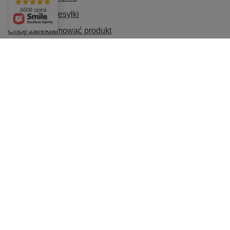
6608 opinii
Śledzenie przesyłki
Chcę zareklamować produkt
Chcę odstąpić od umowy
Chcę wymienić produkt
Kontakt
Konto
INFORMACJE
POMOC