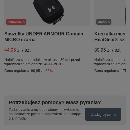
PROMOCJA
OKAZJA
Saszetka UNDER ARMOUR Contain
Koszulka męs
MICRO czarna
HeatGear® szar
44,95 zł
/
szt.
89,95 zł
/
szt.
Najniższa cena produktu w okresie 30 dni przed
Najniższa cena produk
wprowadzeniem obniżki:
49,00 zł
-8%
wprowadzeniem obniż
Cena regularna:
99,95 zł
-55%
Cena regularna:
175,0
Potrzebujesz pomocy? Masz pytania?
Zadaj pytanie a my odpowiemy niezwłocznie,
Zadaj pytanie
najciekawsze pytania i odpowiedzi publikując
dla innych.