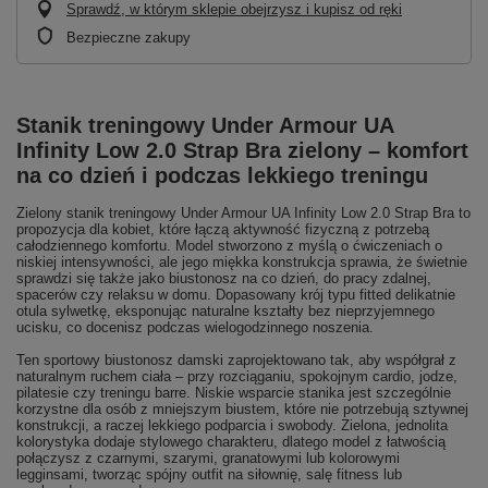
Sprawdź, w którym sklepie obejrzysz i kupisz od ręki
Bezpieczne zakupy
Stanik treningowy Under Armour UA
Infinity Low 2.0 Strap Bra zielony – komfort
na co dzień i podczas lekkiego treningu
Zielony stanik treningowy Under Armour UA Infinity Low 2.0 Strap Bra to
propozycja dla kobiet, które łączą aktywność fizyczną z potrzebą
całodziennego komfortu. Model stworzono z myślą o ćwiczeniach o
niskiej intensywności, ale jego miękka konstrukcja sprawia, że świetnie
sprawdzi się także jako biustonosz na co dzień, do pracy zdalnej,
spacerów czy relaksu w domu. Dopasowany krój typu fitted delikatnie
otula sylwetkę, eksponując naturalne kształty bez nieprzyjemnego
ucisku, co docenisz podczas wielogodzinnego noszenia.
Ten sportowy biustonosz damski zaprojektowano tak, aby współgrał z
naturalnym ruchem ciała – przy rozciąganiu, spokojnym cardio, jodze,
pilatesie czy treningu barre. Niskie wsparcie stanika jest szczególnie
korzystne dla osób z mniejszym biustem, które nie potrzebują sztywnej
konstrukcji, a raczej lekkiego podparcia i swobody. Zielona, jednolita
kolorystyka dodaje stylowego charakteru, dlatego model z łatwością
połączysz z czarnymi, szarymi, granatowymi lub kolorowymi
legginsami, tworząc spójny outfit na siłownię, salę fitness lub