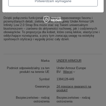
obwodowego, ćwiczeń na macie czy rekreacyjnej jazdy na rowerze.
Potwierdzam wymagane
Niskie wsparcie i miękki materiał sprawiają, że będzie to również dobry
towarzysz spokojnych spacerów z psem, wycieczek za miasto czy dnia
spędzonego w domu z dziećmi.
Dzięki połączeniu funkcjonalnych tkanin, dopasowanego fasonu i
przemyślanych detali, zielony stanik treningowy Under Armour UA
Infinity Low 2.0 Strap Bra może stać się Twoim uniwersalnym
biustonoszem – zarówno do aktywności ruchowej, jak i codziennych
obowiązków. To propozycja dla kobiet, które cenią lekkie, elastyczne i
oddychające rozwiązania, a przy tym zwracają uwagę na estetykę
sportowych stylizacji i wygodę przez cały dzień.
Marka
UNDER ARMOUR
Podmiot odpowiedzialny za ten
Under Armour Europe
produkt na terenie UE
BV
Więcej
Symbol
1384128-449
Gwarancja
24 miesiące gwarancji na
produkt!
Bezpieczeństwo - rodzaj
Bezpieczeństwo - rodzaj
ostrzeżenia
ostrzeżenia