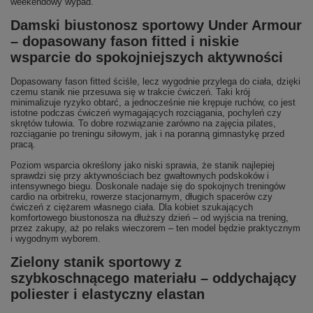
weekendowy wypad.
Damski biustonosz sportowy Under Armour
– dopasowany fason fitted i niskie
wsparcie do spokojniejszych aktywności
Dopasowany fason fitted ściśle, lecz wygodnie przylega do ciała, dzięki
czemu stanik nie przesuwa się w trakcie ćwiczeń. Taki krój
minimalizuje ryzyko obtarć, a jednocześnie nie krępuje ruchów, co jest
istotne podczas ćwiczeń wymagających rozciągania, pochyleń czy
skrętów tułowia. To dobre rozwiązanie zarówno na zajęcia pilates,
rozciąganie po treningu siłowym, jak i na poranną gimnastykę przed
pracą.
Poziom wsparcia określony jako niski sprawia, że stanik najlepiej
sprawdzi się przy aktywnościach bez gwałtownych podskoków i
intensywnego biegu. Doskonale nadaje się do spokojnych treningów
cardio na orbitreku, rowerze stacjonarnym, długich spacerów czy
ćwiczeń z ciężarem własnego ciała. Dla kobiet szukających
komfortowego biustonosza na dłuższy dzień – od wyjścia na trening,
przez zakupy, aż po relaks wieczorem – ten model będzie praktycznym
i wygodnym wyborem.
Zielony stanik sportowy z
szybkoschnącego materiału – oddychający
poliester i elastyczny elastan