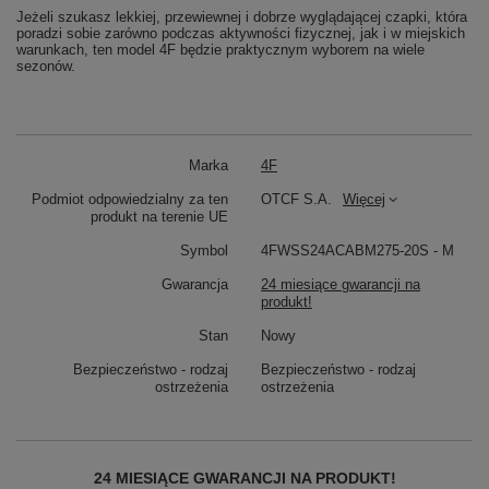
Jeżeli szukasz lekkiej, przewiewnej i dobrze wyglądającej czapki, która
poradzi sobie zarówno podczas aktywności fizycznej, jak i w miejskich
warunkach, ten model 4F będzie praktycznym wyborem na wiele
sezonów.
Marka
4F
Podmiot odpowiedzialny za ten
OTCF S.A.
Więcej
produkt na terenie UE
Symbol
4FWSS24ACABM275-20S - M
Gwarancja
24 miesiące gwarancji na
produkt!
Stan
Nowy
Bezpieczeństwo - rodzaj
Bezpieczeństwo - rodzaj
ostrzeżenia
ostrzeżenia
24 MIESIĄCE GWARANCJI NA PRODUKT!