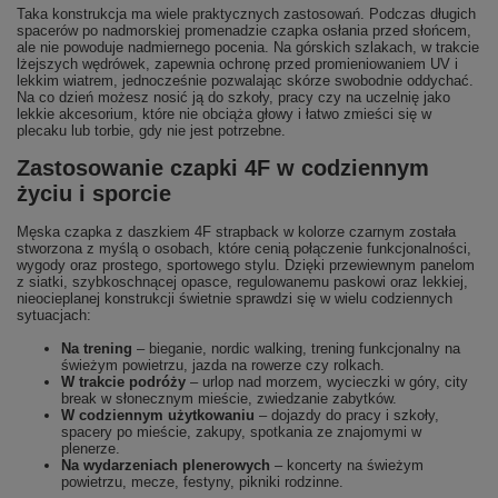
Taka konstrukcja ma wiele praktycznych zastosowań. Podczas długich
spacerów po nadmorskiej promenadzie czapka osłania przed słońcem,
ale nie powoduje nadmiernego pocenia. Na górskich szlakach, w trakcie
lżejszych wędrówek, zapewnia ochronę przed promieniowaniem UV i
lekkim wiatrem, jednocześnie pozwalając skórze swobodnie oddychać.
Na co dzień możesz nosić ją do szkoły, pracy czy na uczelnię jako
lekkie akcesorium, które nie obciąża głowy i łatwo zmieści się w
plecaku lub torbie, gdy nie jest potrzebne.
Zastosowanie czapki 4F w codziennym
życiu i sporcie
Męska czapka z daszkiem 4F strapback w kolorze czarnym została
stworzona z myślą o osobach, które cenią połączenie funkcjonalności,
wygody oraz prostego, sportowego stylu. Dzięki przewiewnym panelom
z siatki, szybkoschnącej opasce, regulowanemu paskowi oraz lekkiej,
nieocieplanej konstrukcji świetnie sprawdzi się w wielu codziennych
sytuacjach:
Na trening
– bieganie, nordic walking, trening funkcjonalny na
świeżym powietrzu, jazda na rowerze czy rolkach.
W trakcie podróży
– urlop nad morzem, wycieczki w góry, city
break w słonecznym mieście, zwiedzanie zabytków.
W codziennym użytkowaniu
– dojazdy do pracy i szkoły,
spacery po mieście, zakupy, spotkania ze znajomymi w
plenerze.
Na wydarzeniach plenerowych
– koncerty na świeżym
powietrzu, mecze, festyny, pikniki rodzinne.