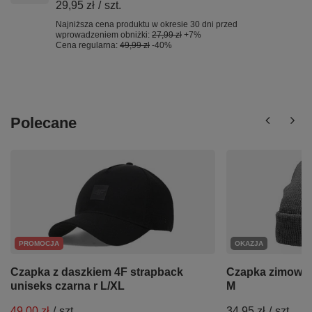
29,95 zł
/
szt.
Najniższa cena produktu w okresie 30 dni przed
wprowadzeniem obniżki:
27,99 zł
+7%
Cena regularna:
49,99 zł
-40%
Polecane
PROMOCJA
OKAZJA
Czapka z daszkiem 4F strapback
Czapka zimowa 
uniseks czarna r L/XL
M
49,00 zł
/
szt.
34,95 zł
/
szt.