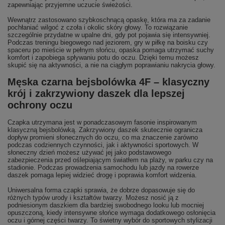
zapewniając przyjemne uczucie świeżości.
Wewnątrz zastosowano szybkoschnącą opaskę, która ma za zadanie
pochłaniać wilgoć z czoła i okolic skóry głowy. To rozwiązanie
szczególnie przydatne w upalne dni, gdy pot pojawia się intensywniej.
Podczas treningu biegowego nad jeziorem, gry w piłkę na boisku czy
spaceru po mieście w pełnym słońcu, opaska pomaga utrzymać suchy
komfort i zapobiega spływaniu potu do oczu. Dzięki temu możesz
skupić się na aktywności, a nie na ciągłym poprawianiu nakrycia głowy.
Męska czarna bejsbolówka 4F – klasyczny
krój i zakrzywiony daszek dla lepszej
ochrony oczu
Czapka utrzymana jest w ponadczasowym fasonie inspirowanym
klasyczną bejsbolówką. Zakrzywiony daszek skutecznie ogranicza
dopływ promieni słonecznych do oczu, co ma znaczenie zarówno
podczas codziennych czynności, jak i aktywności sportowych. W
słoneczny dzień możesz używać jej jako podstawowego
zabezpieczenia przed oślepiającym światłem na plaży, w parku czy na
stadionie. Podczas prowadzenia samochodu lub jazdy na rowerze
daszek pomaga lepiej widzieć drogę i poprawia komfort widzenia.
Uniwersalna forma czapki sprawia, że dobrze dopasowuje się do
różnych typów urody i kształtów twarzy. Możesz nosić ją z
podniesionym daszkiem dla bardziej swobodnego looku lub mocniej
opuszczoną, kiedy intensywne słońce wymaga dodatkowego osłonięcia
oczu i górnej części twarzy. To świetny wybór do sportowych stylizacji