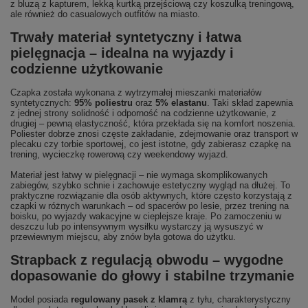
z bluzą z kapturem, lekką kurtką przejściową czy koszulką treningową,
ale również do casualowych outfitów na miasto.
Trwały materiał syntetyczny i łatwa
pielęgnacja – idealna na wyjazdy i
codzienne użytkowanie
Czapka została wykonana z wytrzymałej mieszanki materiałów
syntetycznych:
95% poliestru
oraz
5% elastanu
. Taki skład zapewnia
z jednej strony solidność i odporność na codzienne użytkowanie, z
drugiej – pewną elastyczność, która przekłada się na komfort noszenia.
Poliester dobrze znosi częste zakładanie, zdejmowanie oraz transport w
plecaku czy torbie sportowej, co jest istotne, gdy zabierasz czapkę na
trening, wycieczkę rowerową czy weekendowy wyjazd.
Materiał jest łatwy w pielęgnacji – nie wymaga skomplikowanych
zabiegów, szybko schnie i zachowuje estetyczny wygląd na dłużej. To
praktyczne rozwiązanie dla osób aktywnych, które często korzystają z
czapki w różnych warunkach – od spacerów po lesie, przez trening na
boisku, po wyjazdy wakacyjne w cieplejsze kraje. Po zamoczeniu w
deszczu lub po intensywnym wysiłku wystarczy ją wysuszyć w
przewiewnym miejscu, aby znów była gotowa do użytku.
Strapback z regulacją obwodu – wygodne
dopasowanie do głowy i stabilne trzymanie
Model posiada
regulowany pasek z klamrą
z tyłu, charakterystyczny