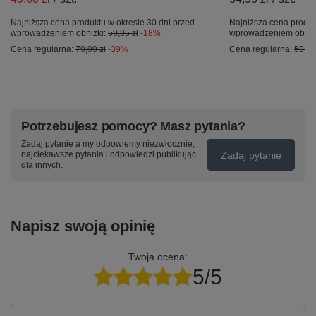
Najniższa cena produktu w okresie 30 dni przed
Najniższa cena produk
wprowadzeniem obniżki:
59,95 zł
-18%
wprowadzeniem obniż
Cena regularna:
79,99 zł
-39%
Cena regularna:
59,00
Potrzebujesz pomocy? Masz pytania?
Zadaj pytanie a my odpowiemy niezwłocznie,
Zadaj pytanie
najciekawsze pytania i odpowiedzi publikując
dla innych.
Napisz swoją opinię
Twoja ocena:
5/5