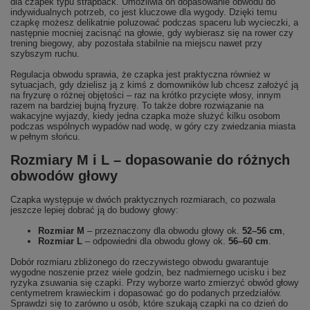
dla czapek typu strapback. Umożliwia on dopasowanie obwodu do
indywidualnych potrzeb, co jest kluczowe dla wygody. Dzięki temu
czapkę możesz delikatnie poluzować podczas spaceru lub wycieczki, a
następnie mocniej zacisnąć na głowie, gdy wybierasz się na rower czy
trening biegowy, aby pozostała stabilnie na miejscu nawet przy
szybszym ruchu.
Regulacja obwodu sprawia, że czapka jest praktyczna również w
sytuacjach, gdy dzielisz ją z kimś z domowników lub chcesz założyć ją
na fryzurę o różnej objętości – raz na krótko przycięte włosy, innym
razem na bardziej bujną fryzurę. To także dobre rozwiązanie na
wakacyjne wyjazdy, kiedy jedna czapka może służyć kilku osobom
podczas wspólnych wypadów nad wodę, w góry czy zwiedzania miasta
w pełnym słońcu.
Rozmiary M i L – dopasowanie do różnych
obwodów głowy
Czapka występuje w dwóch praktycznych rozmiarach, co pozwala
jeszcze lepiej dobrać ją do budowy głowy:
Rozmiar M
– przeznaczony dla obwodu głowy ok.
52–56 cm
,
Rozmiar L
– odpowiedni dla obwodu głowy ok.
56–60 cm
.
Dobór rozmiaru zbliżonego do rzeczywistego obwodu gwarantuje
wygodne noszenie przez wiele godzin, bez nadmiernego ucisku i bez
ryzyka zsuwania się czapki. Przy wyborze warto zmierzyć obwód głowy
centymetrem krawieckim i dopasować go do podanych przedziałów.
Sprawdzi się to zarówno u osób, które szukają czapki na co dzień do