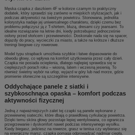
Męska czapka z daszkiem 4F w kolorze czarnym to praktyczny
dodatek, który sprawdzi się zarówno w miejskich stylizacjach, jak i
podczas aktywności na świeżym powietrzu. Stonowana, jednolita
kolorystyka nadaje jej uniwersalnego charakteru, dzięki czemu bez
problemu połączysz ją z T-shirtem, bluzą, dresami czy jeansami. To
idealne rozwiązanie na letnie dni, kiedy potrzebujesz jednocześnie
osłony przed słońcem i przewiewności. Doskonale nada się na spacer,
dojazdy do pracy, wycieczki za miasto, a także na krótsze i dłuższe
treningi biegowe czy rowerowe.
Model typu strapback umożliwia szybkie i łatwe dopasowanie do
obwodu głowy, co wpływa na komfort użytkowania przez cały dzień.
Czapka nie posiada ocieplenia, dlatego najlepiej sprawdza się w
cieplejszych porach roku – wiosną, latem i wczesną jesienią. To
również świetny wybór na urlop, wyjazd w góry lub nad morze, gdzie
promienie słoneczne są szczególnie intensywne.
Oddychające panele z siatki i
szybkoschnąca opaska – komfort podczas
aktywności fizycznej
Jedną z najważniejszych zalet tej czapki są panele wykonane z
przewiewnej siateczki, które dbają o prawidłową cyrkulację powietrza.
Dzięki temu skóra głowy pozostaje lepiej wentylowana, co ogranicza
przegrzewanie i dyskomfort nawet podczas intensywnego wysiłku.
Kiedy biegasz, jedziesz na rowerze, grasz w tenisa czy wybierasz się
na energiczny marsz, czapka pomaga odprowadzać nadmiar ciepła,