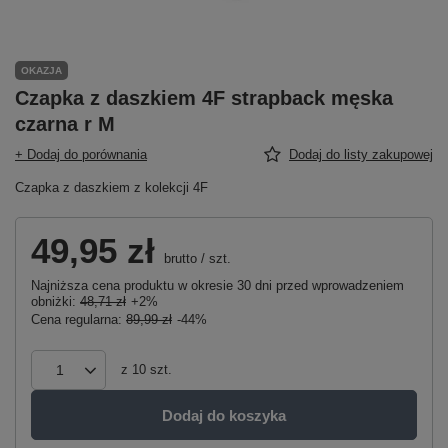
OKAZJA
Czapka z daszkiem 4F strapback męska
czarna r M
+ Dodaj do porównania
Dodaj do listy zakupowej
Czapka z daszkiem z kolekcji 4F
49,95 zł
brutto
/
szt.
Najniższa cena produktu w okresie 30 dni przed wprowadzeniem
obniżki:
48,71 zł
+2%
Cena regularna:
89,99 zł
-44%
z
10
szt.
Dodaj do koszyka