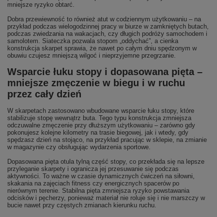
mniejsze ryzyko obtarć.
Dobra przewiewność to również atut w codziennym użytkowaniu – na
przykład podczas wielogodzinnej pracy w biurze w zamkniętych butach,
podczas zwiedzania na wakacjach, czy długich podróży samochodem i
samolotem. Siateczka pozwala stopom „oddychać”, a cienka
konstrukcja skarpet sprawia, że nawet po całym dniu spędzonym w
obuwiu czujesz mniejszą wilgoć i nieprzyjemne przegrzanie.
Wsparcie łuku stopy i dopasowana pięta –
mniejsze zmęczenie w biegu i w ruchu
przez cały dzień
W skarpetach zastosowano wbudowane wsparcie łuku stopy, które
stabilizuje stopę wewnątrz buta. Tego typu konstrukcja zmniejsza
odczuwalne zmęczenie przy dłuższym użytkowaniu – zarówno gdy
pokonujesz kolejne kilometry na trasie biegowej, jak i wtedy, gdy
spędzasz dzień na stojąco, na przykład pracując w sklepie, na zmianie
w magazynie czy obsługując wydarzenia sportowe.
Dopasowana pięta otula tylną część stopy, co przekłada się na lepsze
przyleganie skarpety i ogranicza jej przesuwanie się podczas
aktywności. To ważne w czasie dynamicznych ćwiczeń na siłowni,
skakania na zajęciach fitness czy energicznych spacerów po
nierównym terenie. Stabilna pięta zmniejsza ryzyko powstawania
odcisków i pęcherzy, ponieważ materiał nie roluje się i nie marszczy w
bucie nawet przy częstych zmianach kierunku ruchu.