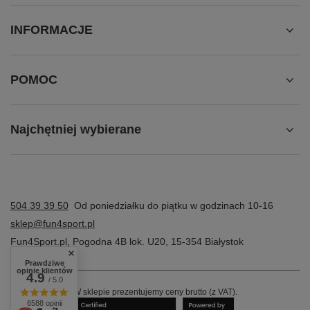
INFORMACJE
POMOC
Najchętniej wybierane
504 39 39 50
Od poniedziałku do piątku w godzinach 10-16
sklep@fun4sport.pl
Fun4Sport.pl
,
Pogodna 4B lok. U20
,
15-354
Białystok
Prawdziwe
opinie klientów
4.9
/ 5.0
W sklepie prezentujemy ceny brutto (z VAT).
6588 opinii