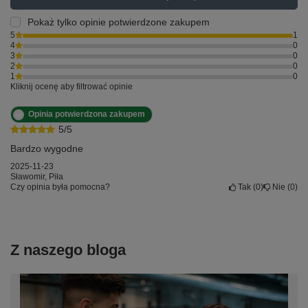
Pokaż tylko opinie potwierdzone zakupem
5
1
4
0
3
0
2
0
1
0
Kliknij ocenę aby filtrować opinie
Opinia potwierdzona zakupem
5/5
Bardzo wygodne
2025-11-23
Sławomir, Piła
Czy opinia była pomocna?
Tak
0
Nie
0
Z naszego bloga