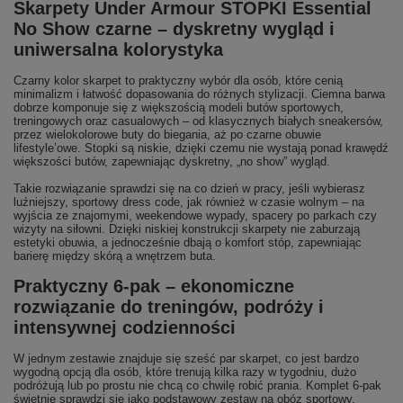
Skarpety Under Armour STOPKI Essential
No Show czarne – dyskretny wygląd i
uniwersalna kolorystyka
Czarny kolor skarpet to praktyczny wybór dla osób, które cenią
minimalizm i łatwość dopasowania do różnych stylizacji. Ciemna barwa
dobrze komponuje się z większością modeli butów sportowych,
treningowych oraz casualowych – od klasycznych białych sneakersów,
przez wielokolorowe buty do biegania, aż po czarne obuwie
lifestyle’owe. Stopki są niskie, dzięki czemu nie wystają ponad krawędź
większości butów, zapewniając dyskretny, „no show” wygląd.
Takie rozwiązanie sprawdzi się na co dzień w pracy, jeśli wybierasz
luźniejszy, sportowy dress code, jak również w czasie wolnym – na
wyjścia ze znajomymi, weekendowe wypady, spacery po parkach czy
wizyty na siłowni. Dzięki niskiej konstrukcji skarpety nie zaburzają
estetyki obuwia, a jednocześnie dbają o komfort stóp, zapewniając
barierę między skórą a wnętrzem buta.
Praktyczny 6‑pak – ekonomiczne
rozwiązanie do treningów, podróży i
intensywnej codzienności
W jednym zestawie znajduje się sześć par skarpet, co jest bardzo
wygodną opcją dla osób, które trenują kilka razy w tygodniu, dużo
podróżują lub po prostu nie chcą co chwilę robić prania. Komplet 6‑pak
świetnie sprawdzi się jako podstawowy zestaw na obóz sportowy,