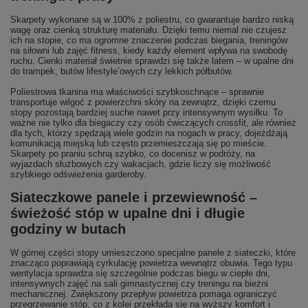
Skarpety wykonane są w 100% z poliestru, co gwarantuje bardzo niską
wagę oraz cienką strukturę materiału. Dzięki temu niemal nie czujesz
ich na stopie, co ma ogromne znaczenie podczas biegania, treningów
na siłowni lub zajęć fitness, kiedy każdy element wpływa na swobodę
ruchu. Cienki materiał świetnie sprawdzi się także latem – w upalne dni
do trampek, butów lifestyle’owych czy lekkich półbutów.
Poliestrowa tkanina ma właściwości szybkoschnące – sprawnie
transportuje wilgoć z powierzchni skóry na zewnątrz, dzięki czemu
stopy pozostają bardziej suche nawet przy intensywnym wysiłku. To
ważne nie tylko dla biegaczy czy osób ćwiczących crossfit, ale również
dla tych, którzy spędzają wiele godzin na nogach w pracy, dojeżdżają
komunikacją miejską lub często przemieszczają się po mieście.
Skarpety po praniu schną szybko, co docenisz w podróży, na
wyjazdach służbowych czy wakacjach, gdzie liczy się możliwość
szybkiego odświeżenia garderoby.
Siateczkowe panele i przewiewność –
świeżość stóp w upalne dni i długie
godziny w butach
W górnej części stopy umieszczono specjalne panele z siateczki, które
znacząco poprawiają cyrkulację powietrza wewnątrz obuwia. Tego typu
wentylacja sprawdza się szczególnie podczas biegu w ciepłe dni,
intensywnych zajęć na sali gimnastycznej czy treningu na bieżni
mechanicznej. Zwiększony przepływ powietrza pomaga ograniczyć
przegrzewanie stóp, co z kolei przekłada się na wyższy komfort i