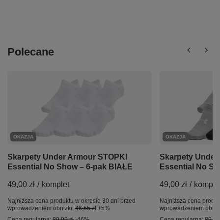
Polecane
OKAZJA
OKAZJA
Skarpety Under Armour STOPKI
Skarpety Under
Essential No Show – 6-pak BIAŁE
Essential No Sh
49,00 zł
/
komplet
49,00 zł
/
komple
Najniższa cena produktu w okresie 30 dni przed
Najniższa cena produk
wprowadzeniem obniżki:
46,55 zł
+5%
wprowadzeniem obniż
Cena regularna:
89,99 zł
-46%
Cena regularna:
89,99