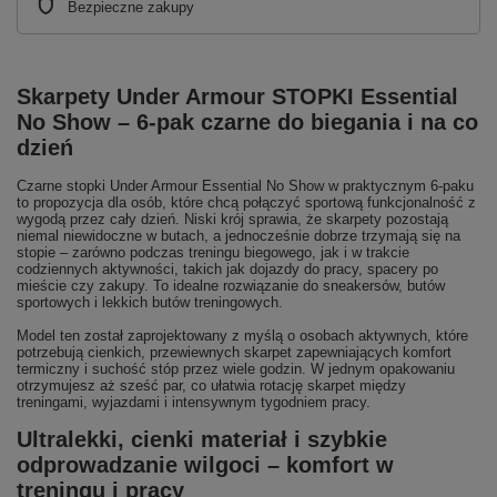
Bezpieczne zakupy
Skarpety Under Armour STOPKI Essential
No Show – 6‑pak czarne do biegania i na co
dzień
Czarne stopki Under Armour Essential No Show w praktycznym 6‑paku
to propozycja dla osób, które chcą połączyć sportową funkcjonalność z
wygodą przez cały dzień. Niski krój sprawia, że skarpety pozostają
niemal niewidoczne w butach, a jednocześnie dobrze trzymają się na
stopie – zarówno podczas treningu biegowego, jak i w trakcie
codziennych aktywności, takich jak dojazdy do pracy, spacery po
mieście czy zakupy. To idealne rozwiązanie do sneakersów, butów
sportowych i lekkich butów treningowych.
Model ten został zaprojektowany z myślą o osobach aktywnych, które
potrzebują cienkich, przewiewnych skarpet zapewniających komfort
termiczny i suchość stóp przez wiele godzin. W jednym opakowaniu
otrzymujesz aż sześć par, co ułatwia rotację skarpet między
treningami, wyjazdami i intensywnym tygodniem pracy.
Ultralekki, cienki materiał i szybkie
odprowadzanie wilgoci – komfort w
treningu i pracy