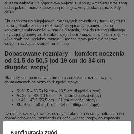
dłuższe wakacje lub tygodniowy wyjazd służbowy – zabierasz ze sobą
jeden pakiet i masz zapewnioną rotację czystych skarpet na każdy
dzień.
Dla osób często biegających, ćwiczących crossfit czy trenujących na
siłowni, 6‑pak oznacza możliwość przypisania osobnych par do
konkretnych aktywności – inne do biegania, inne do treningu siłowego
czy zajęć grupowych. To także wygodne rozwiązanie w rodzinie, gdzie
kilka osób nosi podobny rozmiar – można łatwo podzielić zestaw i
wciąż mieć zapas skarpet na zmianę.
Dopasowane rozmiary – komfort noszenia
od 31,5 do 50,5 (od 19 cm do 34 cm
długości stopy)
Skarpety dostępne są w czterech przedziałach rozmiarowych,
dopasowanych do różnych długości stopy:
S:
31,5 – 36,5 (19 cm – 23,5 cm długości stopy)
M:
36,5 – 42 (23,5 cm – 26,5 cm długości stopy)
L:
42 – 47,5 (26,5 cm – 31 cm długości stopy)
XL:
47,5 – 50,5 (31 cm – 34 cm długości stopy)
Dzięki tak szczegółowo określonym zakresom w centymetrach łatwo
dobrać odpowiedni rozmiar do długości własnej stopy, co zapewnia
idealne przyleganie bez nieprzyjemnego ucisku lub zsuwania się
skarpety. To szczególnie ważne, gdy planujesz wykorzystywać stopki
podczas dynamicznego biegu, treningu interwałowego, gry w halowe
Konfiguracja zgód