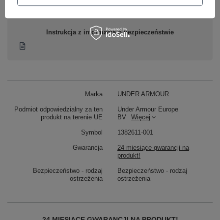
Zasoby dotyczące bezpieczeństwa i produktów
Instrukcja z informacją o bezpieczeństwie
Marka
UNDER ARMOUR
Podmiot odpowiedzialny za ten
Under Armour Europe
produkt na terenie UE
BV
Więcej
Symbol
1382611-001
Gwarancja
24 miesiące gwarancji na
produkt!
Bezpieczeństwo - rodzaj
Bezpieczeństwo - rodzaj
ostrzeżenia
ostrzeżenia
24 MIESIĄCE GWARANCJI NA PRODUKT!