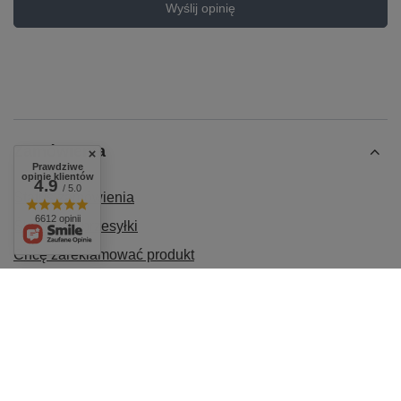
Wyślij opinię
Zamówienia
Prawdziwe
opinie klientów
4.9
/ 5.0
Status zamówienia
6612 opinii
Śledzenie przesyłki
Chcę zareklamować produkt
Chcę odstąpić od umowy
Chcę wymienić produkt
Kontakt