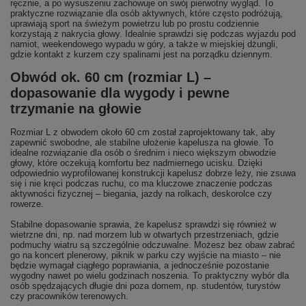
ręcznie, a po wysuszeniu zachowuje on swój pierwotny wygląd. To
praktyczne rozwiązanie dla osób aktywnych, które często podróżują,
uprawiają sport na świeżym powietrzu lub po prostu codziennie
korzystają z nakrycia głowy. Idealnie sprawdzi się podczas wyjazdu pod
namiot, weekendowego wypadu w góry, a także w miejskiej dżungli,
gdzie kontakt z kurzem czy spalinami jest na porządku dziennym.
Obwód ok. 60 cm (rozmiar L) –
dopasowanie dla wygody i pewne
trzymanie na głowie
Rozmiar L z obwodem około 60 cm został zaprojektowany tak, aby
zapewnić swobodne, ale stabilne ułożenie kapelusza na głowie. To
idealne rozwiązanie dla osób o średnim i nieco większym obwodzie
głowy, które oczekują komfortu bez nadmiernego ucisku. Dzięki
odpowiednio wyprofilowanej konstrukcji kapelusz dobrze leży, nie zsuwa
się i nie kręci podczas ruchu, co ma kluczowe znaczenie podczas
aktywności fizycznej – biegania, jazdy na rolkach, deskorolce czy
rowerze.
Stabilne dopasowanie sprawia, że kapelusz sprawdzi się również w
wietrzne dni, np. nad morzem lub w otwartych przestrzeniach, gdzie
podmuchy wiatru są szczególnie odczuwalne. Możesz bez obaw zabrać
go na koncert plenerowy, piknik w parku czy wyjście na miasto – nie
będzie wymagał ciągłego poprawiania, a jednocześnie pozostanie
wygodny nawet po wielu godzinach noszenia. To praktyczny wybór dla
osób spędzających długie dni poza domem, np. studentów, turystów
czy pracowników terenowych.