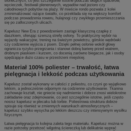
słonecznych, co jest szczególnie istotne podczas długich spacerów,
wycieczek, festiwali plenerowych, wypadów nad jezioro czy
całodniowych pobytów na plaży. W mieście rondo pozwala z kolei
zminimalizować rażące światło, co przekłada się na większy komfort
podczas prowadzenia roweru, hulajnogi czy zwykłego przemieszczania
się po zatłoczonych ulicach.
Kapelusz New Era z powodzeniem zastąpi klasyczną czapkę z
daszkiem, oferując szerszą strefę osłony. To praktyczny wybór na
wyjazdy wakacyjne, trening na świeżym powietrzu, górskie wędrówki
czy codzienne wyjścia z psem. Dzięki pełnej osłonie wokół głowy
ogranicza ryzyko przegrzania i stanowi dobrą barierę przed wiatrem,
drobnym piaskiem i kurzem, co docenią zarówno biegacze, jak i osoby
spędzające dużo czasu w przestrzeni miejskiej.
Materiał 100% poliester – trwałość, łatwa
pielęgnacja i lekkość podczas użytkowania
Kapelusz został wykonany w całości z poliestru, co czyni go wyjątkowo
lekkim, a jednocześnie odpornym na codzienne użytkowanie. Tkanina
zachowuje kształt, nie gniecie się nadmiernie i dobrze znosi wielokrotne
zakładanie oraz zdejmowanie, co jest szczególnie istotne, jeśli często
nosisz kapelusz w plecaku lub torbie. Poliestrowa struktura dobrze
spisuje się również w zmiennych warunkach atmosferycznych –
kapelusz szybko wysycha po lekkim deszczu czy intensywnym wysiłku
fizycznym.
Łatwa pielęgnacja to kolejna zaleta tego materiału. Kapelusz można w
razie potrzeby przetrzeć wilgotną ściereczką lub delikatnie wyprać