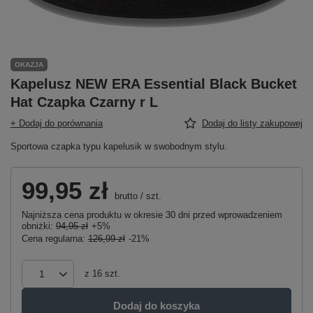
OKAZJA
Kapelusz NEW ERA Essential Black Bucket
Hat Czapka Czarny r L
+ Dodaj do porównania
Dodaj do listy zakupowej
Sportowa czapka typu kapelusik w swobodnym stylu.
99,95 zł
brutto
/
szt.
Najniższa cena produktu w okresie 30 dni przed wprowadzeniem
obniżki:
94,95 zł
+5%
Cena regularna:
126,99 zł
-21%
z
16
szt.
Dodaj do koszyka