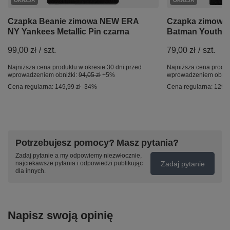
OKAZJA
OKAZJA
Czapka Beanie zimowa NEW ERA
Czapka zimowa
NY Yankees Metallic Pin czarna
Batman Youth D
99,00 zł
/
szt.
79,00 zł
/
szt.
Najniższa cena produktu w okresie 30 dni przed
Najniższa cena produk
wprowadzeniem obniżki:
94,05 zł
+5%
wprowadzeniem obniż
Cena regularna:
149,99 zł
-34%
Cena regularna:
129,9
Potrzebujesz pomocy? Masz pytania?
Zadaj pytanie a my odpowiemy niezwłocznie,
Zadaj pytanie
najciekawsze pytania i odpowiedzi publikując
dla innych.
Napisz swoją opinię