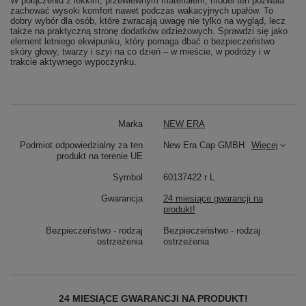
W połączeniu z lekkim, przewiewnym materiałem, model ten pozwala
zachować wysoki komfort nawet podczas wakacyjnych upałów. To
dobry wybór dla osób, które zwracają uwagę nie tylko na wygląd, lecz
także na praktyczną stronę dodatków odzieżowych. Sprawdzi się jako
element letniego ekwipunku, który pomaga dbać o bezpieczeństwo
skóry głowy, twarzy i szyi na co dzień – w mieście, w podróży i w
trakcie aktywnego wypoczynku.
Marka
NEW ERA
Podmiot odpowiedzialny za ten
New Era Cap GMBH
Więcej
produkt na terenie UE
Symbol
60137422 r L
Gwarancja
24 miesiące gwarancji na
produkt!
Bezpieczeństwo - rodzaj
Bezpieczeństwo - rodzaj
ostrzeżenia
ostrzeżenia
24 MIESIĄCE GWARANCJI NA PRODUKT!