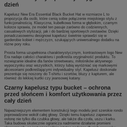
dzień
Kapelusz New Era Essential Black Bucket Hat w rozmiarze L to
propozycja dla osób, które cenią sobie połączenie miejskiego stylu z
funkcjonalnością. Klasyczna, kubełkowa forma w głębokim, czarnym
kolorze sprawia, że model ten pasuje zarówno do codziennych,
casualowych stylizacji, jak i do bardziej sportowych zestawów. Dzięki
ponadczasowemu designowi kapelusz świetnie sprawdzi się w
garderobie kobiet i mężczyzn, szukających uniwersalnego dodatku na
różne pory roku.
Prosta forma uzupełniona charakterystycznym, kontrastowym logo New
Era nadaje całości charakteru i podkreśla oryginalność produktu. To
rozwiązanie idealne dla fanów streetwearu, miłośników aktywnego
wypoczynku oraz wszystkich, którzy lubią wyróżniać się markowymi
akcesoriami podkreślającymi indywidualny styl. Kapelusz doskonale
prezentuje się noszony do T-shirtu i szortów, bluzy z kapturem, ale
również do lekkiej kurtki czy jeansowej katany.
Czarny kapelusz typu bucket – ochrona
przed słońcem i komfort użytkowania przez
cały dzień
Najważniejszym elementem konstrukcji tego modelu jest szerokie rondo
poprowadzone wokół całej głowy. Dzięki temu kapelusz zapewnia
osłonę nie tylko dla czubka głowy, ale także dla czoła, uszu i karku.
Taka budowa skutecznie ogranicza nadmierne działanie promieni