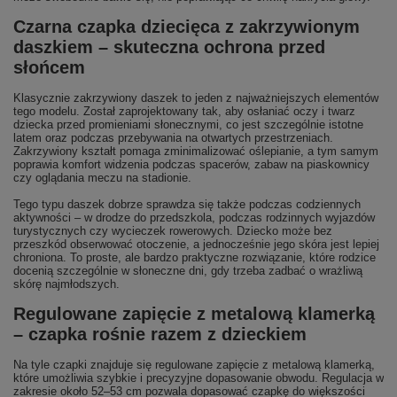
Czarna czapka dziecięca z zakrzywionym
daszkiem – skuteczna ochrona przed
słońcem
Klasycznie zakrzywiony daszek to jeden z najważniejszych elementów
tego modelu. Został zaprojektowany tak, aby osłaniać oczy i twarz
dziecka przed promieniami słonecznymi, co jest szczególnie istotne
latem oraz podczas przebywania na otwartych przestrzeniach.
Zakrzywiony kształt pomaga zminimalizować oślepianie, a tym samym
poprawia komfort widzenia podczas spacerów, zabaw na piaskownicy
czy oglądania meczu na stadionie.
Tego typu daszek dobrze sprawdza się także podczas codziennych
aktywności – w drodze do przedszkola, podczas rodzinnych wyjazdów
turystycznych czy wycieczek rowerowych. Dziecko może bez
przeszkód obserwować otoczenie, a jednocześnie jego skóra jest lepiej
chroniona. To proste, ale bardzo praktyczne rozwiązanie, które rodzice
docenią szczególnie w słoneczne dni, gdy trzeba zadbać o wrażliwą
skórę najmłodszych.
Regulowane zapięcie z metalową klamerką
– czapka rośnie razem z dzieckiem
Na tyle czapki znajduje się regulowane zapięcie z metalową klamerką,
które umożliwia szybkie i precyzyjne dopasowanie obwodu. Regulacja w
zakresie około 52–53 cm pozwala dopasować czapkę do większości