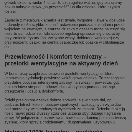
główek dzieci w wieku 4–6 lat. To szczególnie ważne, gdy planujemy
zakup nakrycia głowy „na przyszłość” lub dla dziecka, które szybko
rośnie.
Zapięcie z metalową klamerką jest trwałe, wygodne i łatwe w obsłudze
– dorosły może szybko zmienić ustawienie podczas zakładania przed
wyjściem na zewnątrz, a starsze dziecko z czasem może nauczyć się
robić to samodzielnie. Taki sposób regulacji sprawdzi się chociażby
przy zmianie fryzury (np. związane włosy, dobierane warkocze) czy
przy noszeniu czapki na cienką czapeczkę lub opaskę w chłodniejsze
dni.
Przewiewność i komfort termiczny –
przelotki wentylacyjne na aktywny dzień
W konstrukcji czapki zastosowano przelotki wentylacyjne, które
usprawniają cyrkulację powietrza wokół głowy dziecka. To szczególnie
przydatne podczas intensywnej zabawy na świeżym powietrzu, gdy
maluch łatwo się poci – odpowiednia wentylacja pomaga uniknąć
przegrzania i uczucia dyskomfortu.
Dzięki przelotkom czapka dobrze sprawdzi się w ciepłe dni, np.
podczas letnich kolonii, obozów sportowych, wakacyjnych wyjazdów
nad morze czy weekendowych wycieczek za miasto. Dziecko może ją
nosić nawet przez dłuższy czas bez uczucia zbyt dużego nagrzania
głowy. W połączeniu z przewiewną, bawełnianą tkaniną przelotki tworzą
system, który sprzyja codziennemu, długotrwałemu użytkowaniu.