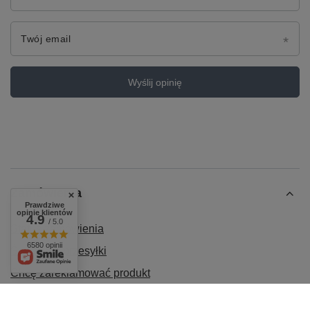
Twój email
Wyślij opinię
Zamówienia
Prawdziwe
opinie klientów
4.9
/ 5.0
Status zamówienia
6580 opinii
Śledzenie przesyłki
Chcę zareklamować produkt
Chcę odstąpić od umowy