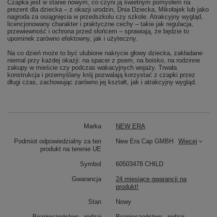
Czapka jest w stanie nowym, co czyni ją świetnym pomysłem na
prezent dla dziecka – z okazji urodzin, Dnia Dziecka, Mikołajek lub jako
nagroda za osiągnięcia w przedszkolu czy szkole. Atrakcyjny wygląd,
licencjonowany charakter i praktyczne cechy – takie jak regulacja,
przewiewność i ochrona przed słońcem – sprawiają, że będzie to
upominek zarówno efektowny, jak i użyteczny.
Na co dzień może to być ulubione nakrycie głowy dziecka, zakładane
niemal przy każdej okazji: na spacer z psem, na boisko, na rodzinne
zakupy w mieście czy podczas wakacyjnych wojaży. Trwała
konstrukcja i przemyślany krój pozwalają korzystać z czapki przez
długi czas, zachowując zarówno jej kształt, jak i atrakcyjny wygląd.
Marka
NEW ERA
Podmiot odpowiedzialny za ten
New Era Cap GMBH
Więcej
produkt na terenie UE
Symbol
60503478 CHILD
Gwarancja
24 miesiące gwarancji na
produkt!
Stan
Nowy
Bezpieczeństwo - rodzaj
Bezpieczeństwo - rodzaj