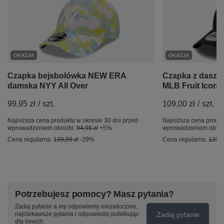
OKAZJA
OKAZJA
Czapka bejsbolówka NEW ERA
Czapka z dasz
damska NYY All Over
MLB Fruit Icon
99,95 zł
/
szt.
109,00 zł
/
szt.
Najniższa cena produktu w okresie 30 dni przed
Najniższa cena produk
wprowadzeniem obniżki:
94,95 zł
+5%
wprowadzeniem obniż
Cena regularna:
139,99 zł
-29%
Cena regularna:
125,9
Potrzebujesz pomocy? Masz pytania?
Zadaj pytanie a my odpowiemy niezwłocznie,
Zadaj pytanie
najciekawsze pytania i odpowiedzi publikując
dla innych.