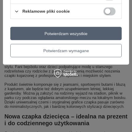
Taki rozmiar świetnie sprawdzi się w codziennych sytuacjach: w drodze
do przedszkola, podczas porannych wyjść na zajęcia sportowe, na
Reklamowe pliki cookie
boisku szkolnym czy podczas rodzinnych spacerów o każdej porze
dnia. Czapka nie jest zbyt obszerna ani zbyt ciasna, co wpływa na
ogólny komfort noszenia – dziecko może utrzymać ją na głowie nawet
przez kilka godzin, nie odczuwając nadmiernego ucisku czy
dyskomfortu.
Potwierdzam wszystkie
Styl NY Yankees – modny dodatek do
dziecięcej garderoby
Potwierdzam wymagane
Logo i stylistyka nawiązująca do drużyny New York Yankees sprawiają,
że to nie tylko praktyczne nakrycie głowy, ale także wyrazisty element
stylu. Fani bejsbolu oraz dzieci podpatrujące modę u starszego
rodzeństwa czy rodziców z pewnością docenią możliwość noszenia
czapki kojarzonej z profesjonalnym sportem i miejskim stylem.
Produkt świetnie komponuje się z jeansami, sportowymi butami i bluzą
z kapturem, ale będzie też dobrym uzupełnieniem letniej, lekkiej
garderoby. Można ją założyć na rodzinny wyjazd na stadion, piknik w
parku czy podczas oglądania amatorskiego meczu na lokalnym boisku.
Dzięki uniwersalnej czerni i oryginalnej grafice czapka pasuje zarówno
do minimalistycznych, jak i bardziej kolorowych stylizacji dziecięcych.
Nowa czapka dziecięca – idealna na prezent
i do codziennego użytkowania