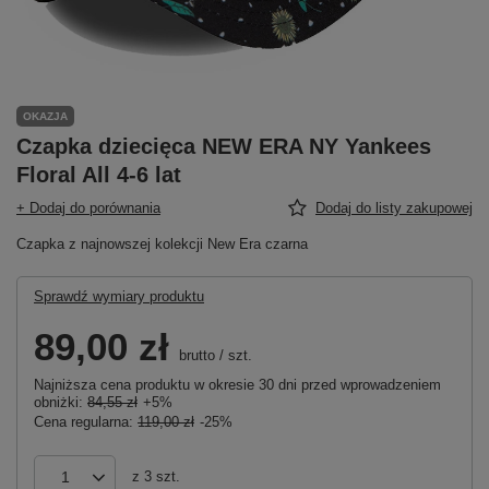
OKAZJA
Czapka dziecięca NEW ERA NY Yankees
Floral All 4-6 lat
+ Dodaj do porównania
Dodaj do listy zakupowej
Czapka z najnowszej kolekcji New Era czarna
Sprawdź wymiary produktu
89,00 zł
brutto
/
szt.
Najniższa cena produktu w okresie 30 dni przed wprowadzeniem
obniżki:
84,55 zł
+5%
Cena regularna:
119,00 zł
-25%
z
3
szt.