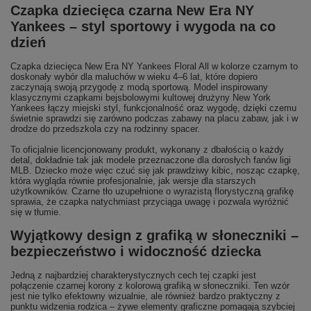
Czapka dziecięca czarna New Era NY
Yankees – styl sportowy i wygoda na co
dzień
Czapka dziecięca New Era NY Yankees Floral All w kolorze czarnym to
doskonały wybór dla maluchów w wieku 4–6 lat, które dopiero
zaczynają swoją przygodę z modą sportową. Model inspirowany
klasycznymi czapkami bejsbolowymi kultowej drużyny New York
Yankees łączy miejski styl, funkcjonalność oraz wygodę, dzięki czemu
świetnie sprawdzi się zarówno podczas zabawy na placu zabaw, jak i w
drodze do przedszkola czy na rodzinny spacer.
To oficjalnie licencjonowany produkt, wykonany z dbałością o każdy
detal, dokładnie tak jak modele przeznaczone dla dorosłych fanów ligi
MLB. Dziecko może więc czuć się jak prawdziwy kibic, nosząc czapkę,
która wygląda równie profesjonalnie, jak wersje dla starszych
użytkowników. Czarne tło uzupełnione o wyrazistą florystyczną grafikę
sprawia, że czapka natychmiast przyciąga uwagę i pozwala wyróżnić
się w tłumie.
Wyjątkowy design z grafiką w słoneczniki –
bezpieczeństwo i widoczność dziecka
Jedną z najbardziej charakterystycznych cech tej czapki jest
połączenie czarnej korony z kolorową grafiką w słoneczniki. Ten wzór
jest nie tylko efektowny wizualnie, ale również bardzo praktyczny z
punktu widzenia rodzica – żywe elementy graficzne pomagają szybciej