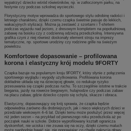
wypatrzyć dziecko wśród rówieśników, np. w zatłoczonym parku, na
festynie czy podczas szkolnej wycieczki.
Florystyczny motyw wprowadza do sportowego stylu odrobinę radości i
letniego charakteru, dzięki czemu czapka świetnie pasuje do lekkich,
wakacyjnych stylizacji. Można ją zestawić z szortami i T-shirtem
podczas wyjazdu nad jezioro, z dresowym kompletem na popołudniową
zabawę na boisku czy z codzienną odzieżą przedszkolną. Intensywna
grafika czyni z niej również doskonały element stroju na imprezy
tematyczne, np. sportowe urodziny czy rodzinne grille na świeżym
powietrzu.
Komfortowe dopasowanie – profilowana
korona i elastyczny krój modelu 9FORTY
Czapka bazuje na popularnym kroju 9FORTY, który słynie z połączenia
sportowego wyglądu i wygody użytkowania. Profilowana korona
dokładnie układa się na dziecięcej głowie, co redukuje ryzyko
przesuwania się czapki podczas ruchu. To szczególnie istotne w trakcie
biegania, jazdy na rowerze biegowym, hulajnodze czy podczas zabaw
na placu zabaw, gdzie dziecko często się schyla, skacze i obraca.
Elastyczny, dopasowujący się krój sprawia, że czapka będzie
odpowiednia zarówno dla drobniejszych, jak i nieco większych dzieci w
przedziale wiekowym 4–6 lat. Dzięki temu może posłużyć przez więcej
niż jeden sezon – na przykład od pierwszego roku przedszkola aż po
początek nauki w szkole. Dobrze wyprofilowany kształt ogranicza
dyskomfort, nie uciska i nie zsuwa się na oczy, dzięki czemu maluch
może swobodnie bawić się, nie poprawiając co chwilę nakrycia głowy.