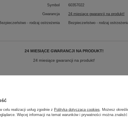
Symbol
60357022
Gwarancja
24 miesiące gwarancji na produkt!
Bezpieczeństwo - rodzaj ostrzeżenia
Bezpieczeństwo - rodzaj ostrzeżeni
24 MIESIĄCE GWARANCJI NA PRODUKT!
24 miesiące gwarancji na produkt!
ość
Najniższa cena produ
aist Bag czarna
w celu realizacji usług zgodnie z
Polityką dotyczącą cookies
. Możesz określi
eglądarce. Więcej informacji na temat warunków i prywatności można znaleźć
Najniższa cena produ
BAG LA Dodgers