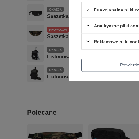
Funkcjonalne pliki 
OKAZJA
Saszetka nerka NEW ERA NYY MLB Cam
Analityczne pliki coo
PROMOCJA
Saszetka nerka NEW ERA NYY Waist 
Reklamowe pliki coo
OKAZJA
Listonoszka NEW ERA NYY MLB Logo 
Potwier
OKAZJA
Listonoszka NEW ERA Taping Side Po
Polecane