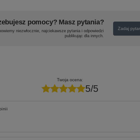
zebujesz pomocy? Masz pytania?
Zadaj pyta
powiemy niezwłocznie, najciekawsze pytania i odpowiedzi
publikując dla innych.
Twoja ocena:
5/5
inii