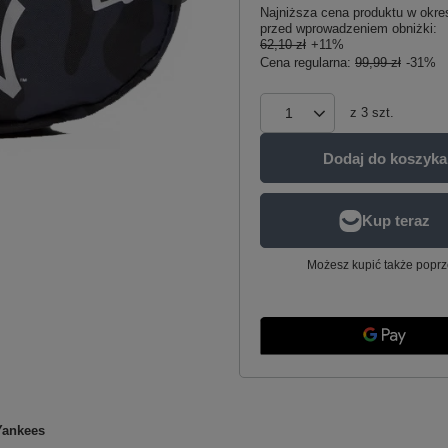
Najniższa cena produktu w okres
przed wprowadzeniem obniżki:
62,10 zł
+11%
Cena regularna:
99,99 zł
-31%
z
3
szt.
Dodaj do koszyka
Możesz kupić także poprz
Yankees