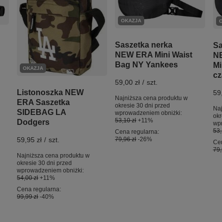
OKAZJA
Saszetka nerka
Sa
NEW ERA Mini Waist
N
Bag NY Yankees
Mi
OKAZJA
cz
59,00 zł
/
szt.
Listonoszka NEW
59
Najniższa cena produktu w
ERA Saszetka
okresie 30 dni przed
Naj
SIDEBAG LA
wprowadzeniem obniżki:
okr
53,10 zł
+11%
Dodgers
wp
53,
Cena regularna:
79,96 zł
-26%
59,95 zł
/
szt.
Cen
79,
Najniższa cena produktu w
okresie 30 dni przed
wprowadzeniem obniżki:
54,00 zł
+11%
Cena regularna:
99,99 zł
-40%