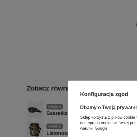
Zobacz również
Konfiguracja zgód
OKAZJA
Dbamy o Twoją prywatn
Saszetka nerka NEW ERA Black Mini W
Sklep korzysta z plików cookie 
dostępu do cookie w Twojej prz
OKAZJA
warunki Google
.
Listonoszka NEW ERA Saszetka SIDE