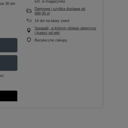
szt. w magazynie)
ie 30 dni
Darmowa i szybka dostawa
od
499,00 zł
14
dni na łatwy zwrot
Sprawdź, w którym sklepie obejrzysz
i kupisz od ręki
Bezpieczne zakupy
ez: