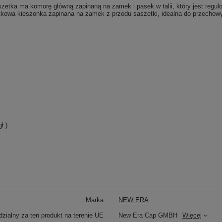
tka ma komorę główną zapinaną na zamek i pasek w talii, który jest regulo
atkowa kieszonka zapinana na zamek z przodu saszetki, idealna do przecho
ł.)
Marka
NEW ERA
zialny za ten produkt na terenie UE
New Era Cap GMBH
Więcej