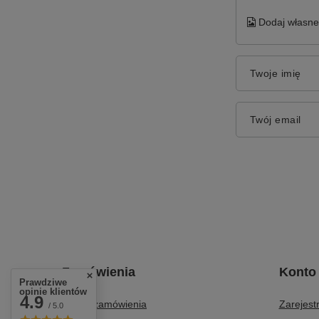
Dodaj własne 
Twoje imię
Twój email
Zamówienia
Konto
Prawdziwe
opinie klientów
4.9
Status zamówienia
Zarejestr
/ 5.0