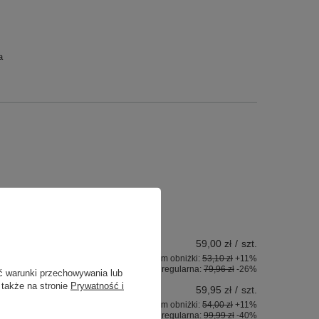
a
59,00 zł
/
szt.
ktu w okresie 30 dni przed wprowadzeniem obniżki:
53,10 zł
+11%
Cena regularna:
79,96 zł
-26%
ć warunki przechowywania lub
 także na stronie
Prywatność i
59,95 zł
/
szt.
ktu w okresie 30 dni przed wprowadzeniem obniżki:
54,00 zł
+11%
Cena regularna:
99,99 zł
-40%