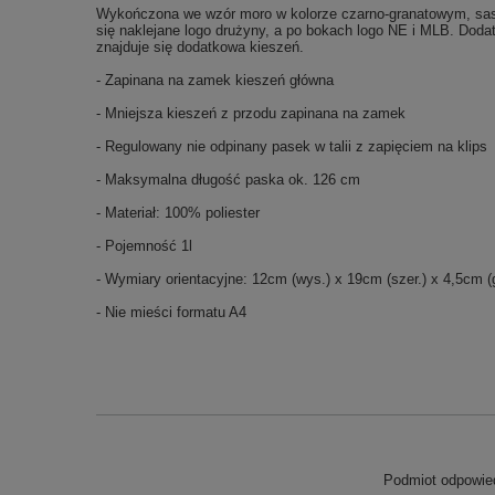
Wykończona we wzór moro w kolorze czarno-granatowym, sasze
się naklejane logo drużyny, a po bokach logo NE i MLB. Dod
znajduje się dodatkowa kieszeń.
- Zapinana na zamek kieszeń główna
- Mniejsza kieszeń z przodu zapinana na zamek
- Regulowany nie odpinany pasek w talii z zapięciem na klips
- Maksymalna długość paska ok. 126 cm
- Materiał: 100% poliester
- Pojemność 1l
- Wymiary orientacyjne: 12cm (wys.) x 19cm (szer.) x 4,5cm (g
- Nie mieści formatu A4
Podmiot odpowied