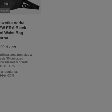
OKAZJA
szetka nerka
EW ERA Black
ni Waist Bag
arna
,00 zł
/
szt.
niższa cena produktu w
esie 30 dni przed
rowadzeniem obniżki:
10 zł
+11%
a regularna:
96 zł
-26%