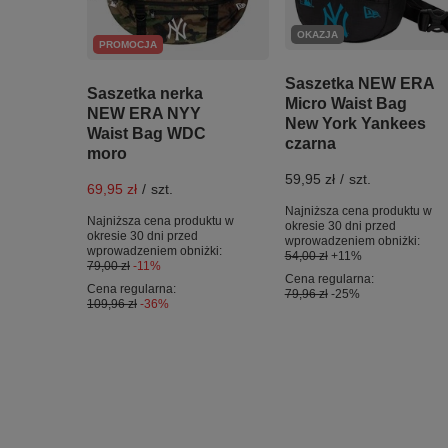
OKAZJA
PROMOCJA
Saszetka NEW ERA
Saszetka nerka
Micro Waist Bag
NEW ERA NYY
New York Yankees
Waist Bag WDC
czarna
moro
59,95 zł
/
szt.
69,95 zł
/
szt.
Najniższa cena produktu w
Najniższa cena produktu w
okresie 30 dni przed
okresie 30 dni przed
wprowadzeniem obniżki:
wprowadzeniem obniżki:
54,00 zł
+11%
79,00 zł
-11%
Cena regularna:
Cena regularna:
79,96 zł
-25%
109,96 zł
-36%