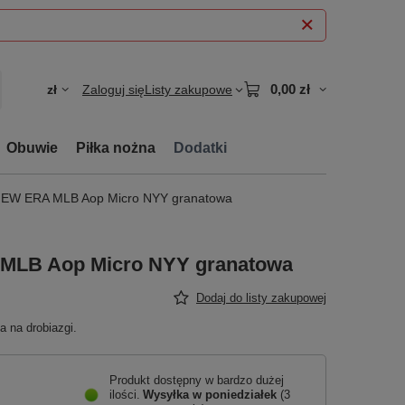
0,00 zł
zł
Zaloguj się
Listy zakupowe
Obuwie
Piłka nożna
Dodatki
NEW ERA MLB Aop Micro NYY granatowa
MLB Aop Micro NYY granatowa
Dodaj do listy zakupowej
 na drobiazgi.
Produkt dostępny w bardzo dużej
ilości
Wysyłka
w poniedziałek
(3