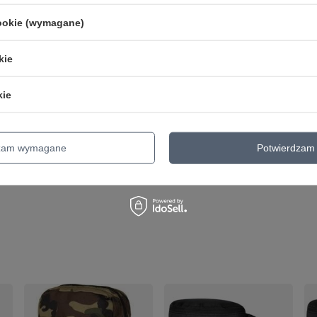
cookie (wymagane)
Najniższa cena produk
o Black Waist Bag czarna
kie
Najniższa cena prod
Bag WDC moro
kie
Najniższa cena produ
Side Bag czarna
dzam wymagane
Potwierdzam 
Najniższa cena produ
uch czarna