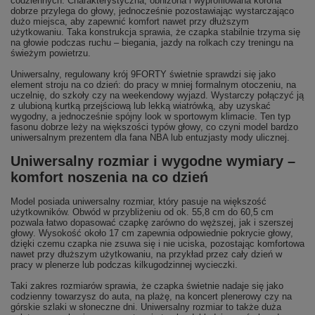
codziennych. Charakterystyczna, obniżona i wyprofilowana korona
dobrze przylega do głowy, jednocześnie pozostawiając wystarczająco
dużo miejsca, aby zapewnić komfort nawet przy dłuższym
użytkowaniu. Taka konstrukcja sprawia, że czapka stabilnie trzyma się
na głowie podczas ruchu – biegania, jazdy na rolkach czy treningu na
świeżym powietrzu.
Uniwersalny, regulowany krój 9FORTY świetnie sprawdzi się jako
element stroju na co dzień: do pracy w mniej formalnym otoczeniu, na
uczelnię, do szkoły czy na weekendowy wyjazd. Wystarczy połączyć ją
z ulubioną kurtką przejściową lub lekką wiatrówką, aby uzyskać
wygodny, a jednocześnie spójny look w sportowym klimacie. Ten typ
fasonu dobrze leży na większości typów głowy, co czyni model bardzo
uniwersalnym prezentem dla fana NBA lub entuzjasty mody ulicznej.
Uniwersalny rozmiar i wygodne wymiary –
komfort noszenia na co dzień
Model posiada uniwersalny rozmiar, który pasuje na większość
użytkowników. Obwód w przybliżeniu od ok. 55,8 cm do 60,5 cm
pozwala łatwo dopasować czapkę zarówno do węższej, jak i szerszej
głowy. Wysokość około 17 cm zapewnia odpowiednie pokrycie głowy,
dzięki czemu czapka nie zsuwa się i nie uciska, pozostając komfortowa
nawet przy dłuższym użytkowaniu, na przykład przez cały dzień w
pracy w plenerze lub podczas kilkugodzinnej wycieczki.
Taki zakres rozmiarów sprawia, że czapka świetnie nadaje się jako
codzienny towarzysz do auta, na plażę, na koncert plenerowy czy na
górskie szlaki w słoneczne dni. Uniwersalny rozmiar to także duża