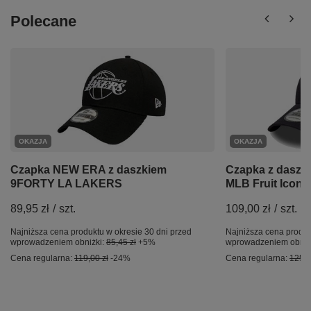
Polecane
OKAZJA
OKAZJA
Czapka NEW ERA z daszkiem
Czapka z dasz
9FORTY LA LAKERS
MLB Fruit Icon
89,95 zł
/
szt.
109,00 zł
/
szt.
Najniższa cena produktu w okresie 30 dni przed
Najniższa cena produk
wprowadzeniem obniżki:
85,45 zł
+5%
wprowadzeniem obniż
Cena regularna:
119,00 zł
-24%
Cena regularna:
125,9