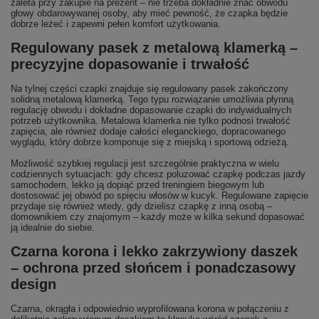
zaleta przy zakupie na prezent – nie trzeba dokładnie znać obwodu
głowy obdarowywanej osoby, aby mieć pewność, że czapka będzie
dobrze leżeć i zapewni pełen komfort użytkowania.
Regulowany pasek z metalową klamerką –
precyzyjne dopasowanie i trwałość
Na tylnej części czapki znajduje się regulowany pasek zakończony
solidną metalową klamerką. Tego typu rozwiązanie umożliwia płynną
regulację obwodu i dokładne dopasowanie czapki do indywidualnych
potrzeb użytkownika. Metalowa klamerka nie tylko podnosi trwałość
zapięcia, ale również dodaje całości eleganckiego, dopracowanego
wyglądu, który dobrze komponuje się z miejską i sportową odzieżą.
Możliwość szybkiej regulacji jest szczególnie praktyczna w wielu
codziennych sytuacjach: gdy chcesz poluzować czapkę podczas jazdy
samochodem, lekko ją dopiąć przed treningiem biegowym lub
dostosować jej obwód po spięciu włosów w kucyk. Regulowane zapięcie
przydaje się również wtedy, gdy dzielisz czapkę z inną osobą –
domownikiem czy znajomym – każdy może w kilka sekund dopasować
ją idealnie do siebie.
Czarna korona i lekko zakrzywiony daszek
– ochrona przed słońcem i ponadczasowy
design
Czarna, okrągła i odpowiednio wyprofilowana korona w połączeniu z