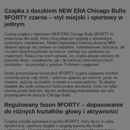
Czapka z daszkiem NEW ERA Chicago Bulls
9FORTY czarna – styl miejski i sportowy w
jednym
Czarna czapka z daszkiem NEW ERA Chicago Bulls 9FORTY to
propozycja dla osób, które chcą połączyć wygodę z wyrazistym,
sportowym charakterem. Model inspirowany kultową drużyną NBA
idealnie wpisuje się zarówno w codzienne, streetwearowe stylizacje, jak
i w ubiór fana koszykówki na mecze, treningi czy spotkania ze
znajomymi. Klasyczna czerń sprawia, że czapka pasuje zarówno do
jeansów, bluzy i sneakersów, jak i do bardziej minimalistycznych
zestawów – na przykład z prostym T-shirtem i joggerami.
Dzięki przemyślanej konstrukcji 9FORTY czapka zapewnia komfort
noszenia przez cały dzień – podczas spaceru po mieście, jazdy na
rowerze, wyjścia na stadion, a nawet w czasie podróży. To idealny
dodatek dla osób ceniących funkcjonalne akcesoria, które nie tylko
chronią przed słońcem, ale też podkreślają indywidualny styl oraz
przywiązanie do drużyny Chicago Bulls.
Regulowany fason 9FORTY – dopasowanie
do różnych kształtów głowy i aktywności
Czapka została wykonana w profilu 9FORTY, który łączy w sobie
dynamiczny, sportowy wygląd z wygodą typową dla modeli