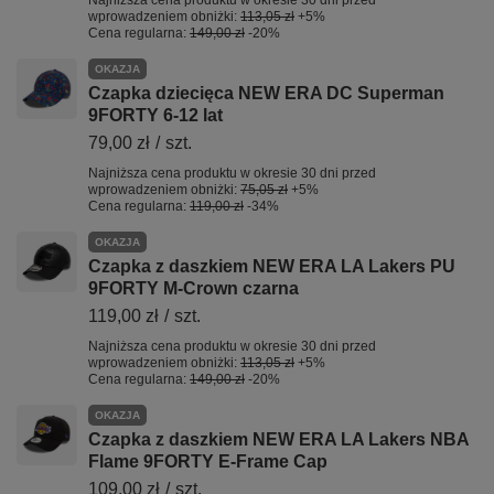
Najniższa cena produktu w okresie 30 dni przed
wprowadzeniem obniżki:
113,05 zł
+5%
Cena regularna:
149,00 zł
-20%
OKAZJA
Czapka dziecięca NEW ERA DC Superman
9FORTY 6-12 lat
79,00 zł
/
szt.
Najniższa cena produktu w okresie 30 dni przed
wprowadzeniem obniżki:
75,05 zł
+5%
Cena regularna:
119,00 zł
-34%
OKAZJA
Czapka z daszkiem NEW ERA LA Lakers PU
9FORTY M-Crown czarna
119,00 zł
/
szt.
Najniższa cena produktu w okresie 30 dni przed
wprowadzeniem obniżki:
113,05 zł
+5%
Cena regularna:
149,00 zł
-20%
OKAZJA
Czapka z daszkiem NEW ERA LA Lakers NBA
Flame 9FORTY E-Frame Cap
109,00 zł
/
szt.