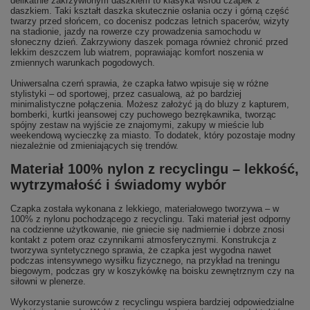
delikatnie zakrzywionym daszkiem to klasyka wśród czapek z
daszkiem. Taki kształt daszka skutecznie osłania oczy i górną część
twarzy przed słońcem, co docenisz podczas letnich spacerów, wizyty
na stadionie, jazdy na rowerze czy prowadzenia samochodu w
słoneczny dzień. Zakrzywiony daszek pomaga również chronić przed
lekkim deszczem lub wiatrem, poprawiając komfort noszenia w
zmiennych warunkach pogodowych.
Uniwersalna czerń sprawia, że czapka łatwo wpisuje się w różne
stylistyki – od sportowej, przez casualową, aż po bardziej
minimalistyczne połączenia. Możesz założyć ją do bluzy z kapturem,
bomberki, kurtki jeansowej czy puchowego bezrękawnika, tworząc
spójny zestaw na wyjście ze znajomymi, zakupy w mieście lub
weekendową wycieczkę za miasto. To dodatek, który pozostaje modny
niezależnie od zmieniających się trendów.
Materiał 100% nylon z recyclingu – lekkość,
wytrzymałość i świadomy wybór
Czapka została wykonana z lekkiego, materiałowego tworzywa – w
100% z nylonu pochodzącego z recyclingu. Taki materiał jest odporny
na codzienne użytkowanie, nie gniecie się nadmiernie i dobrze znosi
kontakt z potem oraz czynnikami atmosferycznymi. Konstrukcja z
tworzywa syntetycznego sprawia, że czapka jest wygodna nawet
podczas intensywnego wysiłku fizycznego, na przykład na treningu
biegowym, podczas gry w koszykówkę na boisku zewnętrznym czy na
siłowni w plenerze.
Wykorzystanie surowców z recyclingu wspiera bardziej odpowiedzialne