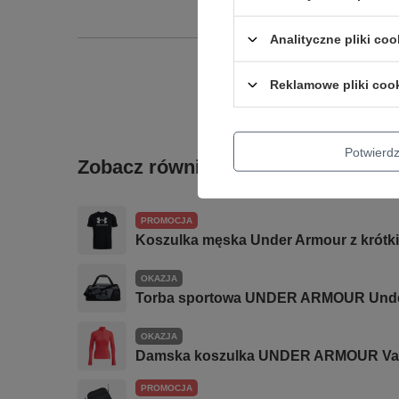
Analityczne pliki coo
Reklamowe pliki coo
Potwier
Zobacz również
PROMOCJA
Koszulka męska Under Armour z krótk
OKAZJA
Torba sportowa UNDER ARMOUR Undeni
OKAZJA
Damska koszulka UNDER ARMOUR Vani
PROMOCJA