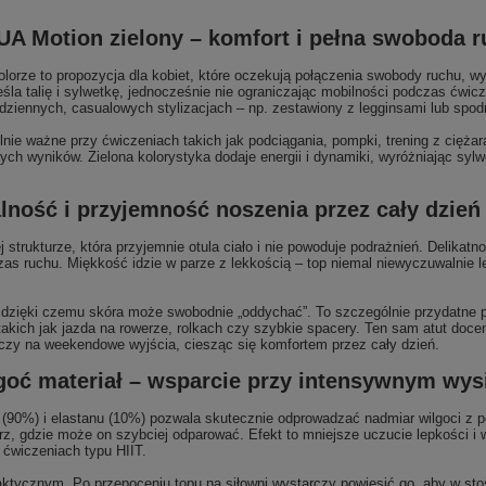
A Motion zielony – komfort i pełna swoboda 
orze to propozycja dla kobiet, które oczekują połączenia swobody ruchu, wyg
śla talię i sylwetkę, jednocześnie nie ograniczając mobilności podczas ćwi
 codziennych, casualowych stylizacjach – np. zestawiony z legginsami lub sp
ie ważne przy ćwiczeniach takich jak podciągania, pompki, trening z ciężaram
ch wyników. Zielona kolorystyka dodaje energii i dynamiki, wyróżniając sylwe
lność i przyjemność noszenia przez cały dzień
strukturze, która przyjemnie otula ciało i nie powoduje podrażnień. Delikatn
dczas ruchu. Miękkość idzie w parze z lekkością – top niemal niewyczuwalnie 
, dzięki czemu skóra może swobodnie „oddychać”. To szczególnie przydatne 
, takich jak jazda na rowerze, rolkach czy szybkie spacery. Ten sam atut do
 czy na weekendowe wyjścia, ciesząc się komfortem przez cały dzień.
oć materiał – wsparcie przy intensywnym wys
90%) i elastanu (10%) pozwala skutecznie odprowadzać nadmiar wilgoci z po
trz, gdzie może on szybciej odparować. Efekt to mniejsze uczucie lepkości i
h ćwiczeniach typu HIIT.
tycznym. Po przepoceniu topu na siłowni wystarczy powiesić go, aby w sto