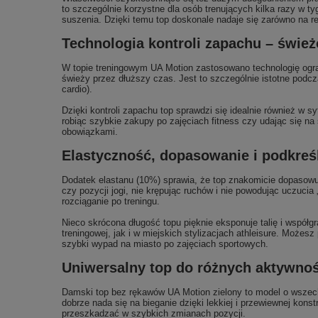
to szczególnie korzystne dla osób trenujących kilka razy w
suszenia. Dzięki temu top doskonale nadaje się zarówno na re
Technologia kontroli zapachu – świe
W topie treningowym UA Motion zastosowano technologię ogra
świeży przez dłuższy czas. Jest to szczególnie istotne podcza
cardio).
Dzięki kontroli zapachu top sprawdzi się idealnie również w 
robiąc szybkie zakupy po zajęciach fitness czy udając się na
obowiązkami.
Elastyczność, dopasowanie i podkreśl
Dodatek elastanu (10%) sprawia, że top znakomicie dopasowuj
czy pozycji jogi, nie krępując ruchów i nie powodując uczucia
rozciąganie po treningu.
Nieco skrócona długość topu pięknie eksponuje talię i współg
treningowej, jak i w miejskich stylizacjach athleisure. Możes
szybki wypad na miasto po zajęciach sportowych.
Uniwersalny top do różnych aktywnośc
Damski top bez rękawów UA Motion zielony to model o wszech
dobrze nada się na bieganie dzięki lekkiej i przewiewnej ko
przeszkadzać w szybkich zmianach pozycji.