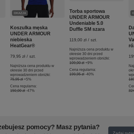
Torba sportowa
OKAZJA
UNDER ARMOUR
Undeniable 5.0
Koszulka męska
Da
Duffle SM szara
UNDER ARMOUR
U
niebieska
Va
119,00 zł
/
szt.
HeatGear®
ró
Najniższa cena produktu w
okresie 30 dni przed
79,95 zł
/
szt.
19
wprowadzeniem obniżki:
109,00 zł
+9%
Najniższa cena produktu w
Naj
Cena regularna:
okresie 30 dni przed
okr
199,95 zł
-40%
wprowadzeniem obniżki:
wp
75,95 zł
+5%
189
Cena regularna:
Cen
150,00 zł
-47%
324
zebujesz pomocy? Masz pytania?
Zadaj pyta