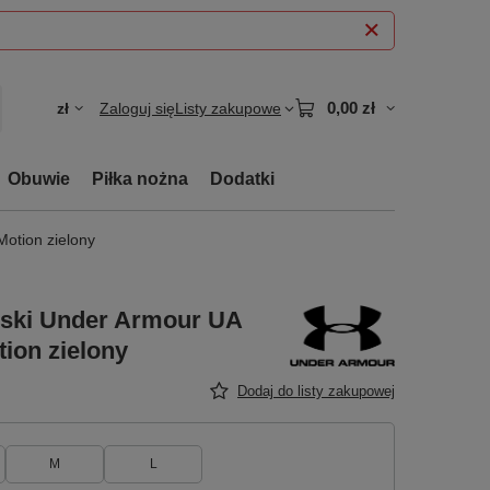
0,00 zł
zł
Zaloguj się
Listy zakupowe
Obuwie
Piłka nożna
Dodatki
otion zielony
mski Under Armour UA
ion zielony
Dodaj do listy zakupowej
M
L