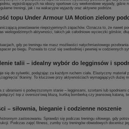
 tygodniu, wyjeżdżających na obozy sportowe czy weekendowe wypady, gdzie 
gularne treningi, jak i na wakacyjne wyjazdy oraz aktywne podróże.
żość topu Under Armour UA Motion zielony pod
niczającą powstawanie nieprzyjemnych zapachów. Oznacza to, że nawet podc
s wielogodzinnych aktywności, takich jak całodniowe wycieczki górskie, długie
sytuacjach, gdy po treningu nie masz możliwości natychmiastowego przebrania
 spacer po biegu. Pozwala to czuć się swobodniej i pewniej w codziennych sy
enie talii – idealny wybór do legginsów i spo
e się do sylwetki, podążając za każdym ruchem ciała. Elastyczny materiał 
 „ciągnięcia” tkaniny. To kluczowe przy aktywnościach wymagających dużej mo
ra z ubraniami o podwyższonym stanie – legginsami, szortami lub spodniami 
z połączyć top z oversize’ową bluzą, kurtką bomberką czy jeansową kataną, tw
i – siłownia, bieganie i codzienne noszenie
stronnym zastosowaniu. Sprawdzi się podczas treningu siłowego, gdy potrzeb
nstrukcji. Podczas zajęć fitness, zumby czy treningów obwodowych docenisz 