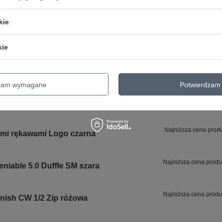
kie
24 MIESIĄCE GWARANCJI NA PRODUKT!
kie
24 miesiące gwarancji na produkt!
dzam wymagane
Potwierdzam 
Najniższa cena prod
imi rękawami Logo czarna
Najniższa cena produ
able 5.0 Duffle SM szara
Najniższa cena produ
sh CW 1/2 Zip różowa