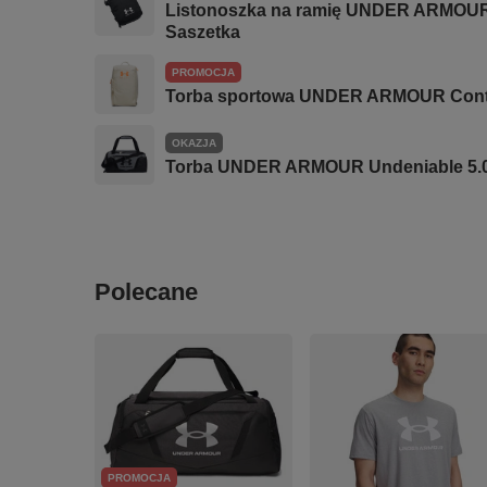
Listonoszka na ramię UNDER ARMOUR 
Saszetka
PROMOCJA
Torba sportowa UNDER ARMOUR Cont
OKAZJA
Torba UNDER ARMOUR Undeniable 5.0 
Polecane
PROMOCJA