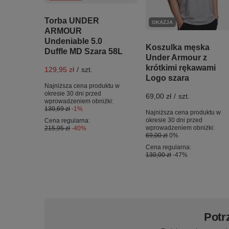
Torba UNDER
OKAZJA
ARMOUR
Undeniable 5.0
Koszulka męska
Duffle MD Szara 58L
Under Armour z
krótkimi rękawami
129,95 zł
/
szt.
Logo szara
Najniższa cena produktu w
okresie 30 dni przed
69,00 zł
/
szt.
wprowadzeniem obniżki:
130,69 zł
-1%
Najniższa cena produktu w
okresie 30 dni przed
Cena regularna:
wprowadzeniem obniżki:
215,95 zł
-40%
69,00 zł
0%
Cena regularna:
130,00 zł
-47%
Potr