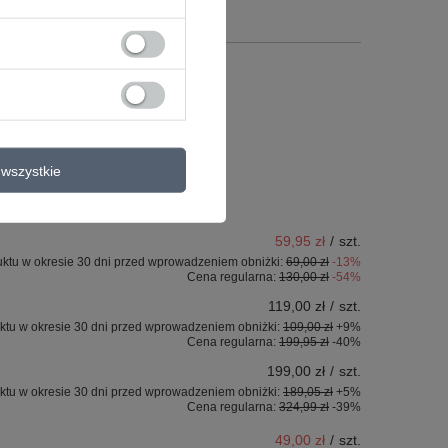
wszystkie
59,95 zł
/
szt.
uktu w okresie 30 dni przed wprowadzeniem obniżki:
69,00 zł
-13%
Cena regularna:
130,00 zł
-54%
119,00 zł
/
szt.
ktu w okresie 30 dni przed wprowadzeniem obniżki:
109,00 zł
+9%
Cena regularna:
199,95 zł
-40%
199,00 zł
/
szt.
ktu w okresie 30 dni przed wprowadzeniem obniżki:
189,05 zł
+5%
Cena regularna:
324,99 zł
-39%
49,00 zł
/
szt.