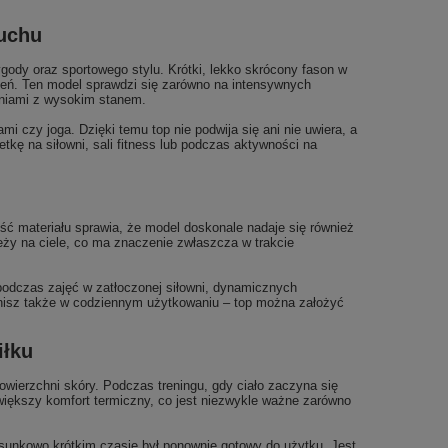
ruchu
ody oraz sportowego stylu. Krótki, lekko skrócony fason w
czeń. Ten model sprawdzi się zarówno na intensywnych
odniami z wysokim stanem.
i czy joga. Dzięki temu top nie podwija się ani nie uwiera, a
tkę na siłowni, sali fitness lub podczas aktywności na
ość materiału sprawia, że model doskonale nadaje się również
leży na ciele, co ma znaczenie zwłaszcza w trakcie
podczas zajęć w zatłoczonej siłowni, dynamicznych
cenisz także w codziennym użytkowaniu – top można założyć
iłku
wierzchni skóry. Podczas treningu, gdy ciało zaczyna się
 większy komfort termiczny, co jest niezwykle ważne zarówno
sunkowo krótkim czasie był ponownie gotowy do użytku. Jest