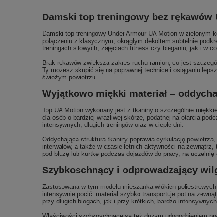
Damski top treningowy bez rękawów U
Damski top treningowy Under Armour UA Motion w zielonym kol
połączeniu z klasycznym, okrągłym dekoltem subtelnie podkre
treningach siłowych, zajęciach fitness czy bieganiu, jak i w
Brak rękawów zwiększa zakres ruchu ramion, co jest szczególn
Ty możesz skupić się na poprawnej technice i osiąganiu lepszy
świeżym powietrzu.
Wyjątkowo miękki materiał – oddycha
Top UA Motion wykonany jest z tkaniny o szczególnie miękkiej 
dla osób o bardziej wrażliwej skórze, podatnej na otarcia po
intensywnych, długich treningów oraz w ciepłe dni.
Oddychająca struktura tkaniny poprawia cyrkulację powietrza
interwałów, a także w czasie letnich aktywności na zewnątrz
pod bluzę lub kurtkę podczas dojazdów do pracy, na uczelnię
Szybkoschnący i odprowadzający wilg
Zastosowana w tym modelu mieszanka włókien poliestrowych (
intensywnie pocić, materiał szybko transportuje pot na zewną
przy długich biegach, jak i przy krótkich, bardzo intensywnyc
Właściwości szybkoschnące są też dużym udogodnieniem prak