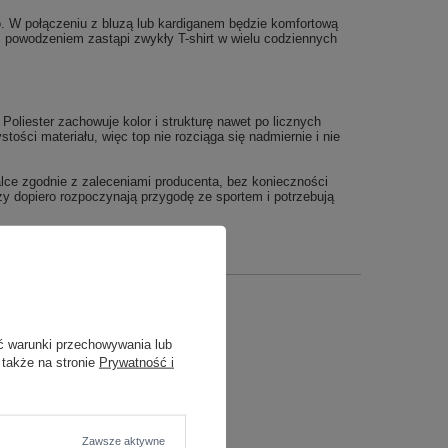
. W połączeniu z bluzą lub kardiganem będzie komfortową
 powodzeniem zastąpi zwykły T-shirt w wielu codziennych
oliester zachowuje kolor i strukturę nawet po licznych
ości materiału, więc top nie rozciąga się nadmiernie i nie
alce zgodnie z zaleceniami producenta, bez konieczności
zy dopiero rozpoczynają przygodę ze sportem i potrzebują
ć warunki przechowywania lub
 także na stronie
Prywatność i
a
Zawsze aktywne