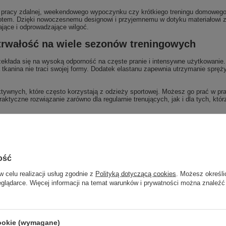
o pracy zdalnej, weekendowego wypoczynku czy krótkiego treningu domowego
otem. Dzięki nowoczesnemu designowi i przyjemnemu w dotyku materiałowi z
ające i odprowadzające wilgoć.
– trwałość na wiele sezonów treningowych
zekłada się na wysoką odporność na częste pranie i intensywne użytkowanie. P
tkanina nie traci swojej formy. Dodatek elastanu zapewnia utrzymanie sprężyst
aktywnych, które często korzystają z odzieży sportowej. Możesz go prać w pr
yczne rozwiązanie zarówno dla regularnie trenujących, jak i dla tych, któr
Marka
UNDER ARMOUR
ość
zialny za ten produkt na terenie UE
Under Armour Europe BV
Więcej
w celu realizacji usług zgodnie z
Polityką dotyczącą cookies
. Możesz określi
eglądarce. Więcej informacji na temat warunków i prywatności można znaleźć
Symbol
1388648-390
Gwarancja
24 miesiące gwarancji na produkt!
Bezpieczeństwo - rodzaj ostrzeżenia
Bezpieczeństwo - rodzaj ostrzeżeni
cookie (wymagane)