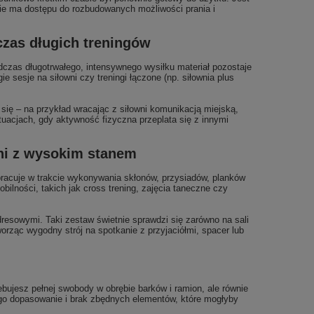
nie ma dostępu do rozbudowanych możliwości prania i
czas długich treningów
zas długotrwałego, intensywnego wysiłku materiał pozostaje
 sesje na siłowni czy treningi łączone (np. siłownia plus
 się – na przykład wracając z siłowni komunikacją miejską,
tuacjach, gdy aktywność fizyczna przeplata się z innymi
dni z wysokim stanem
pracuje w trakcie wykonywania skłonów, przysiadów, planków
bilności, takich jak cross trening, zajęcia taneczne czy
dresowymi. Taki zestaw świetnie sprawdzi się zarówno na sali
orząc wygodny strój na spotkanie z przyjaciółmi, spacer lub
ujesz pełnej swobody w obrębie barków i ramion, ale równie
jego dopasowanie i brak zbędnych elementów, które mogłyby