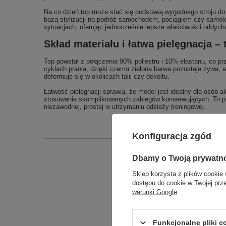
Na co dzień top może stać się podstawą wygodnego stroju d
bazą stylizacji na podróż samochodem, pociągiem czy samol
sytuacjach, oferując jednocześnie lepsze właściwości oddych
Skład materiału i łatwa pielęgnacja 
Top powstał z połączenia 90% poliestru i 10% elastanu, co pr
cyklach prania, dzięki czemu zielona barwa pozostaje żywa, a 
deformuje się w okolicach talii czy dekoltu.
Łatwość pielęgnacji sprawia, że model jest idealny dla osób 
stosowania skomplikowanych zabiegów konserwujących. To prakt
niezawodnej, prostej w utrzymaniu odzieży treningowej.
Konfiguracja zgód
Dbamy o Twoją prywatn
Podmiot odpowied
Sklep korzysta z plików cookie 
dostępu do cookie w Twojej prz
warunki Google
.
Funkcjonalne pliki 