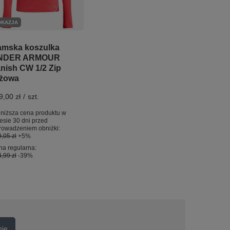
OKAZJA
mska koszulka
NDER ARMOUR
nish CW 1/2 Zip
żowa
9,00 zł
/
szt.
niższa cena produktu w
esie 30 dni przed
rowadzeniem obniżki:
,05 zł
+5%
a regularna:
,99 zł
-39%
nie