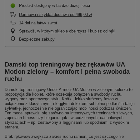
Produkt dostępny w bardzo dużej ilości
Darmowa i szybka dostawa
od
499,00 zł
14
dni na łatwy zwrot
Sprawdź, w którym sklepie obejrzysz i kupisz od ręki
Bezpieczne zakupy
Damski top treningowy bez rękawów UA
Motion zielony – komfort i pełna swoboda
ruchu
Damski top treningowy Under Armour UA Motion w zielonym kolorze to
propozycja dla kobiet, które oczekują połączenia swobody ruchu,
wygody oraz sportowego stylu. Krótki, lekko skrócony fason w
połączeniu z klasycznym, okrągłym dekoltem subtelnie podkreśla talię i
sylwetkę, jednocześnie nie ograniczając mobilności podczas ćwiczeń.
Ten model sprawdzi się zarówno na intensywnych treningach siłowych,
zajęciach fitness czy bieganiu, jak i w codziennych, casualowych
stylizacjach – np. zestawiony z legginsami lub spodniami z wysokim
stanem.
Brak rękawów zwiększa zakres ruchu ramion, co jest szczególnie