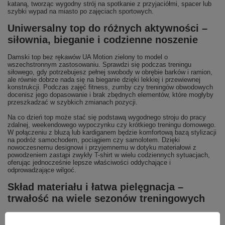
kataną, tworząc wygodny strój na spotkanie z przyjaciółmi, spacer lub
szybki wypad na miasto po zajęciach sportowych.
Uniwersalny top do różnych aktywności –
siłownia, bieganie i codzienne noszenie
Damski top bez rękawów UA Motion zielony to model o
wszechstronnym zastosowaniu. Sprawdzi się podczas treningu
siłowego, gdy potrzebujesz pełnej swobody w obrębie barków i ramion,
ale równie dobrze nada się na bieganie dzięki lekkiej i przewiewnej
konstrukcji. Podczas zajęć fitness, zumby czy treningów obwodowych
docenisz jego dopasowanie i brak zbędnych elementów, które mogłyby
przeszkadzać w szybkich zmianach pozycji.
Na co dzień top może stać się podstawą wygodnego stroju do pracy
zdalnej, weekendowego wypoczynku czy krótkiego treningu domowego.
W połączeniu z bluzą lub kardiganem będzie komfortową bazą stylizacji
na podróż samochodem, pociągiem czy samolotem. Dzięki
nowoczesnemu designowi i przyjemnemu w dotyku materiałowi z
powodzeniem zastąpi zwykły T-shirt w wielu codziennych sytuacjach,
oferując jednocześnie lepsze właściwości oddychające i
odprowadzające wilgoć.
Skład materiału i łatwa pielęgnacja –
trwałość na wiele sezonów treningowych
Top powstał z połączenia 90% poliestru i 10% elastanu, co przekłada
się na wysoką odporność na częste pranie i intensywne użytkowanie.