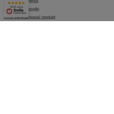
Status zamówienia
6608 opinii
Śledzenie przesyłki
Chcę zareklamować produkt
Chcę odstąpić od umowy
Chcę wymienić produkt
Kontakt
Konto
INFORMACJE
POMOC