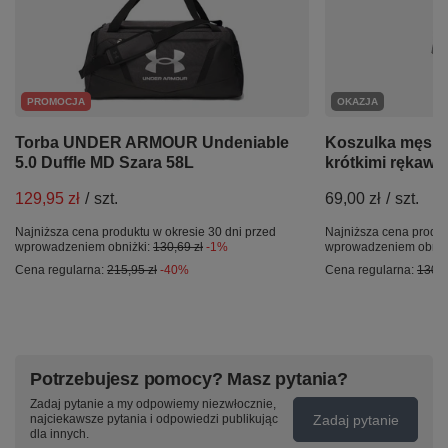
PROMOCJA
OKAZJA
Torba UNDER ARMOUR Undeniable
Koszulka męska
5.0 Duffle MD Szara 58L
krótkimi rękawa
129,95 zł
/
szt.
69,00 zł
/
szt.
Najniższa cena produktu w okresie 30 dni przed
Najniższa cena produk
wprowadzeniem obniżki:
130,69 zł
-1%
wprowadzeniem obniż
Cena regularna:
215,95 zł
-40%
Cena regularna:
130,0
Potrzebujesz pomocy? Masz pytania?
Zadaj pytanie a my odpowiemy niezwłocznie,
Zadaj pytanie
najciekawsze pytania i odpowiedzi publikując
dla innych.