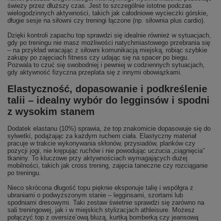
świeży przez dłuższy czas. Jest to szczególnie istotne podczas
wielogodzinnych aktywności, takich jak całodniowe wycieczki górskie,
długie sesje na siłowni czy treningi łączone (np. siłownia plus cardio).
Dzięki kontroli zapachu top sprawdzi się idealnie również w sytuacjach,
gdy po treningu nie masz możliwości natychmiastowego przebrania się
– na przykład wracając z siłowni komunikacją miejską, robiąc szybkie
zakupy po zajęciach fitness czy udając się na spacer po biegu.
Pozwala to czuć się swobodniej i pewniej w codziennych sytuacjach,
gdy aktywność fizyczna przeplata się z innymi obowiązkami.
Elastyczność, dopasowanie i podkreślenie
talii – idealny wybór do legginsów i spodni
z wysokim stanem
Dodatek elastanu (10%) sprawia, że top znakomicie dopasowuje się do
sylwetki, podążając za każdym ruchem ciała. Elastyczny materiał
pracuje w trakcie wykonywania skłonów, przysiadów, planków czy
pozycji jogi, nie krępując ruchów i nie powodując uczucia „ciągnięcia”
tkaniny. To kluczowe przy aktywnościach wymagających dużej
mobilności, takich jak cross trening, zajęcia taneczne czy rozciąganie
po treningu.
Nieco skrócona długość topu pięknie eksponuje talię i współgra z
ubraniami o podwyższonym stanie – legginsami, szortami lub
spodniami dresowymi. Taki zestaw świetnie sprawdzi się zarówno na
sali treningowej, jak i w miejskich stylizacjach athleisure. Możesz
połączyć top z oversize’ową bluzą, kurtką bomberką czy jeansową