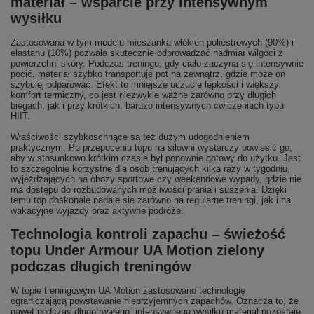
materiał – wsparcie przy intensywnym
wysiłku
Zastosowana w tym modelu mieszanka włókien poliestrowych (90%) i
elastanu (10%) pozwala skutecznie odprowadzać nadmiar wilgoci z
powierzchni skóry. Podczas treningu, gdy ciało zaczyna się intensywnie
pocić, materiał szybko transportuje pot na zewnątrz, gdzie może on
szybciej odparować. Efekt to mniejsze uczucie lepkości i większy
komfort termiczny, co jest niezwykle ważne zarówno przy długich
biegach, jak i przy krótkich, bardzo intensywnych ćwiczeniach typu
HIIT.
Właściwości szybkoschnące są też dużym udogodnieniem
praktycznym. Po przepoceniu topu na siłowni wystarczy powiesić go,
aby w stosunkowo krótkim czasie był ponownie gotowy do użytku. Jest
to szczególnie korzystne dla osób trenujących kilka razy w tygodniu,
wyjeżdżających na obozy sportowe czy weekendowe wypady, gdzie nie
ma dostępu do rozbudowanych możliwości prania i suszenia. Dzięki
temu top doskonale nadaje się zarówno na regularne treningi, jak i na
wakacyjne wyjazdy oraz aktywne podróże.
Technologia kontroli zapachu – świeżość
topu Under Armour UA Motion zielony
podczas długich treningów
W topie treningowym UA Motion zastosowano technologię
ograniczającą powstawanie nieprzyjemnych zapachów. Oznacza to, że
nawet podczas długotrwałego, intensywnego wysiłku materiał pozostaje