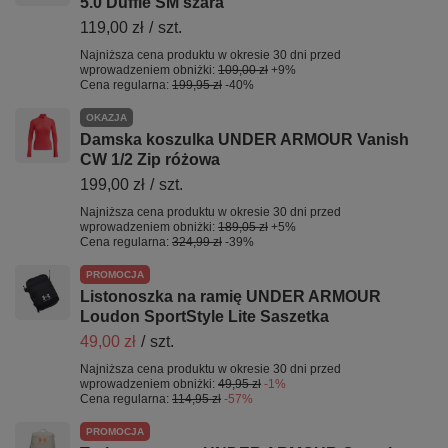
5.0 Duffle SM szara
119,00 zł
/
szt.
Najniższa cena produktu w okresie 30 dni przed
wprowadzeniem obniżki:
109,00 zł
+9%
Cena regularna:
199,95 zł
-40%
OKAZJA
Damska koszulka UNDER ARMOUR Vanish
CW 1/2 Zip różowa
199,00 zł
/
szt.
Najniższa cena produktu w okresie 30 dni przed
wprowadzeniem obniżki:
189,05 zł
+5%
Cena regularna:
324,99 zł
-39%
PROMOCJA
Listonoszka na ramię UNDER ARMOUR
Loudon SportStyle Lite Saszetka
49,00 zł
/
szt.
Najniższa cena produktu w okresie 30 dni przed
wprowadzeniem obniżki:
49,95 zł
-1%
Cena regularna:
114,95 zł
-57%
PROMOCJA