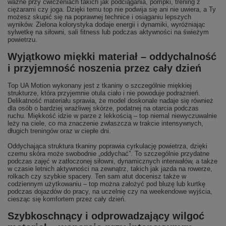
ważne przy ćwiczeniach takich jak podciągania, pompki, trening z
ciężarami czy joga. Dzięki temu top nie podwija się ani nie uwiera, a Ty
możesz skupić się na poprawnej technice i osiąganiu lepszych
wyników. Zielona kolorystyka dodaje energii i dynamiki, wyróżniając
sylwetkę na siłowni, sali fitness lub podczas aktywności na świeżym
powietrzu.
Wyjątkowo miękki materiał – oddychalność
i przyjemność noszenia przez cały dzień
Top UA Motion wykonany jest z tkaniny o szczególnie miękkiej
strukturze, która przyjemnie otula ciało i nie powoduje podrażnień.
Delikatność materiału sprawia, że model doskonale nadaje się również
dla osób o bardziej wrażliwej skórze, podatnej na otarcia podczas
ruchu. Miękkość idzie w parze z lekkością – top niemal niewyczuwalnie
leży na ciele, co ma znaczenie zwłaszcza w trakcie intensywnych,
długich treningów oraz w ciepłe dni.
Oddychająca struktura tkaniny poprawia cyrkulację powietrza, dzięki
czemu skóra może swobodnie „oddychać”. To szczególnie przydatne
podczas zajęć w zatłoczonej siłowni, dynamicznych interwałów, a także
w czasie letnich aktywności na zewnątrz, takich jak jazda na rowerze,
rolkach czy szybkie spacery. Ten sam atut docenisz także w
codziennym użytkowaniu – top można założyć pod bluzę lub kurtkę
podczas dojazdów do pracy, na uczelnię czy na weekendowe wyjścia,
ciesząc się komfortem przez cały dzień.
Szybkoschnący i odprowadzający wilgoć