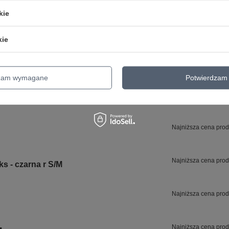
kie
24 MIESIĄCE GWARANCJI NA PRODUKT!
kie
24 miesiące gwarancji na produkt!
dzam wymagane
Potwierdzam 
Najniższa cena prod
Najniższa cena prod
s - czarna r S/M
Najniższa cena prod
Najniższa cena prod