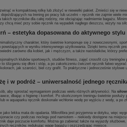
winąć w kompaktową rolkę lub złożyć w niewielki pakiet. Zmieści się w niewie
 dojeżdżających na trening po pracy lub uczelni – ręcznik nie zajmie wiele 
ich ręczników dla całej rodziny, nie obciążając nadmiernie bagażu. Minimal
rzy chcą mieć przy sobie ręcznik na wypadek nagłego deszczu, wizyty na siłow
rń – estetyka dopasowana do aktywnego stylu 
nimalistyczny charakter, który świetnie komponuje się z nowoczesnymi, spor
powstających w wyniku intensywnego użytkowania. Dzięki temu ręcznik prezen
owiedni zarówno dla kobiet, jak i mężczyzn, a także nastolatków, którzy pref
esjonalnych klubów sportowych, studiów fitness, zajęć crossfit czy treningów
ie to ślizganiu się dłoni i stóp, a po zakończeniu ćwiczeń ręcznik łatwo wyp
orach, jak szarości, biel czy grafit. To praktyczne i jednocześnie stylowe 
ażę i w podróż – uniwersalność jednego ręcznik
osób, aby sprostać wymaganiom podczas wielu różnych aktywności. Na
siłow
wce, dbając o higienę i komfort. Po skończonym treningu świetnie posłuży 
lub w aquaparku ręcznik doskonale wchłonie wodę po wyjściu z wody, a po zł
e jako lekka mata do opalania. Mikrofibra jest przyjemna w dotyku, więc wygo
nsjonacie czy podczas noclegu pod namiotem – niekiedy dostępne na miejscu t
znik daje poczucie komfortu. Można go zabierać także na wyjazdy służbowe
jnych ręczników, redukując wagę bagażu i oszczędzając miejsce.