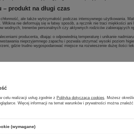
u – produkt na długi czas
ko chłonność, ale także wytrzymałość podczas intensywnego użytkowania. Mate
Włókna nie deformują się w łatwy sposób, a ręcznik nie traci miękkości ani k
ików wodnych, trenerów personalnych czy aktywnych rodziców zabierających r
zaleceniami producenta, dbając o odpowiednią temperaturę i unikanie nadmi
 powstawania nieprzyjemnego zapachu i pozwala utrzymać wysoki poziom higi
trzeni, gdzie trudno wygospodarować miejsce na rozwieszenie dużej ilości tek
Marka
4F
zialny za ten produkt na terenie UE
OTCF S.A.
Więcej
ość
Symbol
4FWSS25ATOWU054-20S 80 x 170
w celu realizacji usług zgodnie z
Polityką dotyczącą cookies
. Możesz określi
eglądarce. Więcej informacji na temat warunków i prywatności można znaleźć
Gwarancja
24 miesiące gwarancji na produkt!
Stan
Nowy
Bezpieczeństwo - rodzaj ostrzeżenia
Bezpieczeństwo - rodzaj ostrzeżeni
cookie (wymagane)