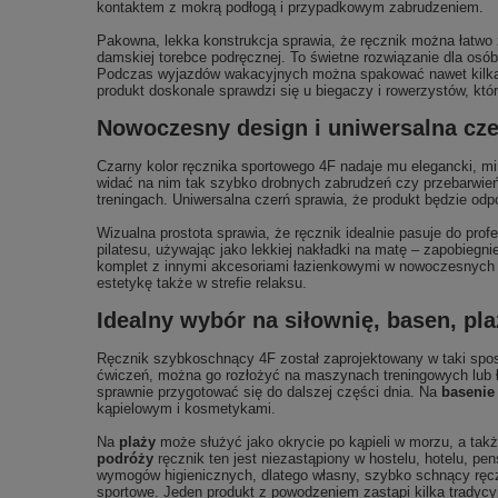
kontaktem z mokrą podłogą i przypadkowym zabrudzeniem.
Pakowna, lekka konstrukcja sprawia, że ręcznik można łatwo z
damskiej torebce podręcznej. To świetne rozwiązanie dla osób
Podczas wyjazdów wakacyjnych można spakować nawet kilka tak
produkt doskonale sprawdzi się u biegaczy i rowerzystów, któ
Nowoczesny design i uniwersalna cze
Czarny kolor ręcznika sportowego 4F nadaje mu elegancki, mi
widać na nim tak szybko drobnych zabrudzeń czy przebarwień 
treningach. Uniwersalna czerń sprawia, że produkt będzie odp
Wizualna prostota sprawia, że ręcznik idealnie pasuje do prof
pilatesu, używając jako lekkiej nakładki na matę – zapobiegn
komplet z innymi akcesoriami łazienkowymi w nowoczesnych kol
estetykę także w strefie relaksu.
Idealny wybór na siłownię, basen, pl
Ręcznik szybkoschnący 4F został zaprojektowany w taki sp
ćwiczeń, można go rozłożyć na maszynach treningowych lub ła
sprawnie przygotować się do dalszej części dnia. Na
basenie
kąpielowym i kosmetykami.
Na
plaży
może służyć jako okrycie po kąpieli w morzu, a takż
podróży
ręcznik ten jest niezastąpiony w hostelu, hotelu, pe
wymogów higienicznych, dlatego własny, szybko schnący ręc
sportowe. Jeden produkt z powodzeniem zastąpi kilka tradycy