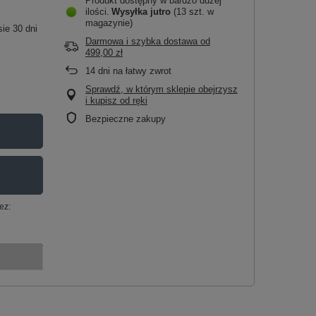
Produkt dostępny w bardzo dużej
ilości
Wysyłka
jutro
(13 szt. w
magazynie)
ie 30 dni
Darmowa i szybka dostawa
od
499,00 zł
14
dni na łatwy zwrot
Sprawdź, w którym sklepie obejrzysz
i kupisz od ręki
Bezpieczne zakupy
ez: