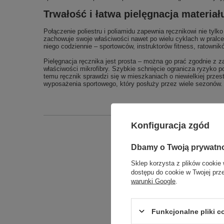
Trwałość i łatwa pielęgnacja materiał
Połączenie poliestru i poliamidu zapewnia ręcznikowi nie tyl
zachowuje swoje właściwości nawet po wielu cyklach w pralce. 
niego codziennie – sportowców, instruktorów fitness, ratown
Pielęgnacja ręcznika jest prosta – można go prać zgodnie z 
właściwości mikrofibry. Szybkie schnięcie ogranicza ryzyko
temu ręcznik sprawdzi się w mieszkaniach o niewielkiej przes
wyposażenia sportowego, który posłuży przez wiele sezonów.
Konfiguracja zgód
Podmiot odpowied
Dbamy o Twoją prywatn
Sklep korzysta z plików cookie 
dostępu do cookie w Twojej prz
warunki Google
.
Funkcjonalne pliki 