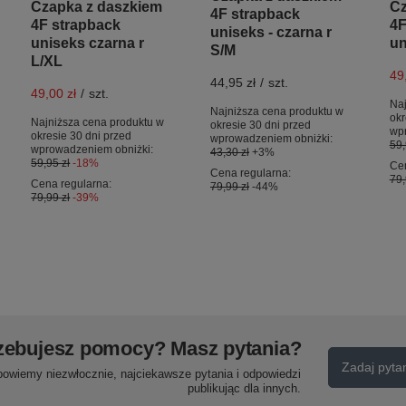
Czapka z daszkiem
Cz
4F strapback
4F strapback
4F
uniseks - czarna r
uniseks czarna r
un
S/M
L/XL
49
44,95 zł
/
szt.
49,00 zł
/
szt.
Naj
Najniższa cena produktu w
okr
Najniższa cena produktu w
okresie 30 dni przed
wp
okresie 30 dni przed
wprowadzeniem obniżki:
59,
wprowadzeniem obniżki:
43,30 zł
+3%
59,95 zł
-18%
Cen
Cena regularna:
79,
Cena regularna:
79,99 zł
-44%
79,99 zł
-39%
zebujesz pomocy? Masz pytania?
Zadaj pyta
powiemy niezwłocznie, najciekawsze pytania i odpowiedzi
publikując dla innych.