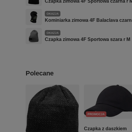
Czapka zimowa 4F Sportowa czarna r 
OKAZJA
Kominiarka zimowa 4F Balaclava czarn
OKAZJA
Czapka zimowa 4F Sportowa szara r M
Polecane
PROMOCJA
Czapka z daszkiem