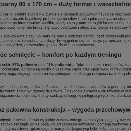
zarny 80 x 170 cm – duży format i wszechstr
70 cm
to produkt stworzony z myślą o osobach aktywnych fizycznie oraz wszy
 jako ręcznik kąpielowy po treningu na siłowni, jak i jako praktyczne okryci
rzydatne po intensywnym wysiłku, kiedy zależy nam na szybkim osuszeniu sk
ortowej torby, nie brudzi się łatwo optycznie i długo zachowuje estetyczny 
kkiego koca na plaży lub maty na trawie podczas pikniku bądź rozgrzewki p
 a jednocześnie jest na tyle duży, by wygodnie się nim okryć po wieczornej ką
ze sobą jeden, uniwersalny ręcznik do wielu zastosowań.
kie schnięcie – komfort po każdym treningu
w sobie
89% poliestru
oraz
11% poliamidu
. Taka mieszanka materiałów zap
c podrażnień, co docenią osoby o wrażliwej cerze oraz sportowcy, którzy częst
ie wymaga długiego czasu na wyschnięcie – można go rozwiesić na krótką chwi
óży – podczas wyjazdów służbowych, weekendowych wypadów w góry czy na ke
eczorem znów był gotowy do użycia. Doskonale sprawdza się również w klubac
ązanie dla rodziców, którzy szukają łatwego w pielęgnacji ręcznika dla dziec
az pakowna konstrukcja – wygoda przechowywa
uchwyt
, który umożliwia wygodne zawieszenie go na haczyku, poręczy czy wie
zybko zaczepić go za pętlę, co przyspiesza schnięcie i pomaga zachować po
kim czy na siłowni, gdzie często mamy do dyspozycji tylko kilka haczyków na