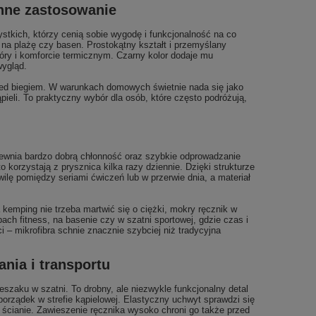
onne zastosowanie
stkich, którzy cenią sobie wygodę i funkcjonalność na co
e na plażę czy basen. Prostokątny kształt i przemyślany
óry i komforcie termicznym. Czarny kolor dodaje mu
wygląd.
rzed biegiem. W warunkach domowych świetnie nada się jako
pieli. To praktyczny wybór dla osób, które często podróżują,
ewnia bardzo dobrą chłonność oraz szybkie odprowadzanie
o korzystają z prysznica kilka razy dziennie. Dzięki strukturze
lę pomiędzy seriami ćwiczeń lub w przerwie dnia, a materiał
mping nie trzeba martwić się o ciężki, mokry ręcznik w
h fitness, na basenie czy w szatni sportowej, gdzie czas i
i – mikrofibra schnie znacznie szybciej niż tradycyjna
nia i transportu
szaku w szatni. To drobny, ale niezwykle funkcjonalny detal
rządek w strefie kąpielowej. Elastyczny uchwyt sprawdzi się
 ścianie. Zawieszenie ręcznika wysoko chroni go także przed