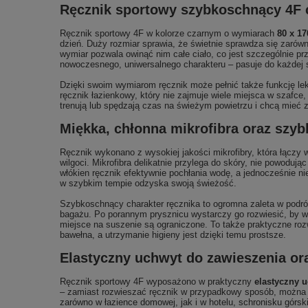
Ręcznik sportowy szybkoschnący 4F c
Ręcznik sportowy 4F w kolorze czarnym o wymiarach
80 x 1
dzień. Duży rozmiar sprawia, że świetnie sprawdza się zarówno
wymiar pozwala owinąć nim całe ciało, co jest szczególnie p
nowoczesnego, uniwersalnego charakteru – pasuje do każdej sp
Dzięki swoim wymiarom ręcznik może pełnić także funkcję le
ręcznik łazienkowy, który nie zajmuje wiele miejsca w szafce,
trenują lub spędzają czas na świeżym powietrzu i chcą mieć 
Miękka, chłonna mikrofibra oraz szyb
Ręcznik wykonano z wysokiej jakości mikrofibry, która łączy 
wilgoci. Mikrofibra delikatnie przylega do skóry, nie powodują
włókien ręcznik efektywnie pochłania wodę, a jednocześnie n
w szybkim tempie odzyska swoją świeżość.
Szybkoschnący charakter ręcznika to ogromna zaleta w podr
bagażu. Po porannym prysznicu wystarczy go rozwiesić, by wi
miejsce na suszenie są ograniczone. To także praktyczne rozwi
bawełna, a utrzymanie higieny jest dzięki temu prostsze.
Elastyczny uchwyt do zawieszenia or
Ręcznik sportowy 4F wyposażono w praktyczny
elastyczny 
– zamiast rozwieszać ręcznik w przypadkowy sposób, można s
zarówno w łazience domowej, jak i w hotelu, schronisku górs