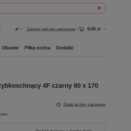
0,00 zł
zł
Zaloguj się
Listy zakupowe
Obuwie
Piłka nożna
Dodatki
zybkoschnący 4F czarny 80 x 170
Dodaj do listy zakupowej
niem