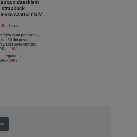
apka z daszkiem
 strapback
iseks czarna r S/M
,00 zł
/
szt.
niższa cena produktu w
esie 30 dni przed
rowadzeniem obniżki:
95 zł
-18%
a regularna:
99 zł
-39%
nie