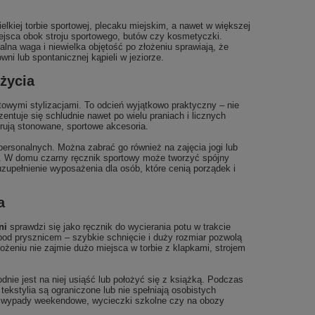
lkiej torbie sportowej, plecaku miejskim, a nawet w większej
miejsca obok stroju sportowego, butów czy kosmetyczki.
na waga i niewielka objętość po złożeniu sprawiają, że
ni lub spontanicznej kąpieli w jeziorze.
życia
towymi stylizacjami. To odcień wyjątkowo praktyczny – nie
tuje się schludnie nawet po wielu praniach i licznych
erują stonowane, sportowe akcesoria.
 personalnych. Można zabrać go również na zajęcia jogi lub
rać. W domu czarny ręcznik sportowy może tworzyć spójny
uzupełnienie wyposażenia dla osób, które cenią porządek i
a
ni
sprawdzi się jako ręcznik do wycierania potu w trakcie
pod prysznicem – szybkie schnięcie i duży rozmiar pozwolą
ożeniu nie zajmie dużo miejsca w torbie z klapkami, strojem
dnie jest na niej usiąść lub położyć się z książką. Podczas
ekstylia są ograniczone lub nie spełniają osobistych
, wypady weekendowe, wycieczki szkolne czy na obozy