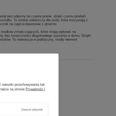
riał jest odporny na częste pranie, dzięki czemu produkt
ształtu. To istotne zwłaszcza dla osób, które korzystają z
ęcznik na zajęcia basenowe z dziećmi.
aru środków zmiękczających, które mogą wpływać na
eny bez konieczności długotrwałego suszenia w domu. Dzięki
styliów. To inwestycja w praktyczny, trwały element
 cm
ć warunki przechowywania lub
 także na stronie
Prywatność i
a
Zawsze aktywne