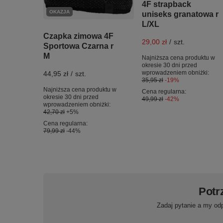
4F strapback
OKAZJA
uniseks granatowa r
L/XL
Czapka zimowa 4F
29,00 zł
/
szt.
Sportowa Czarna r
M
Najniższa cena produktu w
okresie 30 dni przed
wprowadzeniem obniżki:
44,95 zł
/
szt.
35,95 zł
-19%
Najniższa cena produktu w
Cena regularna:
okresie 30 dni przed
49,99 zł
-42%
wprowadzeniem obniżki:
42,70 zł
+5%
Cena regularna:
79,99 zł
-44%
Potr
Zadaj pytanie a my od