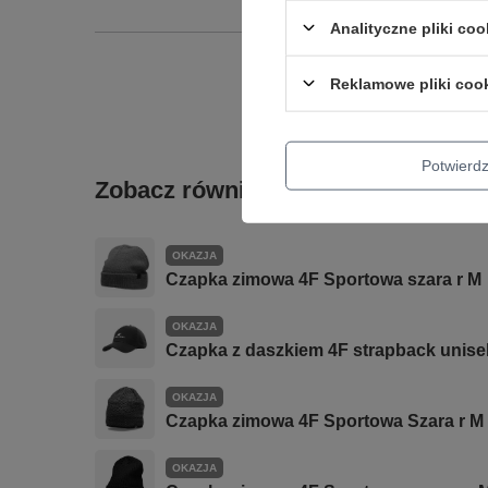
Analityczne pliki coo
Reklamowe pliki coo
Potwier
Zobacz również
OKAZJA
Czapka zimowa 4F Sportowa szara r M
OKAZJA
Czapka z daszkiem 4F strapback unisek
OKAZJA
Czapka zimowa 4F Sportowa Szara r M
OKAZJA