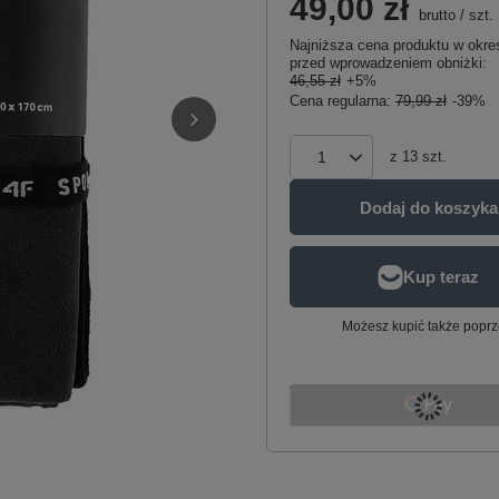
49,00 zł
brutto
/
szt.
Najniższa cena produktu w okres
przed wprowadzeniem obniżki:
46,55 zł
+5%
Cena regularna:
79,99 zł
-39%
z
13
szt.
Dodaj do koszyka
Możesz kupić także poprz