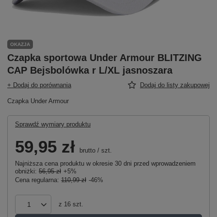
OKAZJA
Czapka sportowa Under Armour BLITZING
CAP Bejsbolówka r L/XL jasnoszara
+ Dodaj do porównania
Dodaj do listy zakupowej
Czapka Under Armour
Sprawdź wymiary produktu
59,95 zł
brutto
/
szt.
Najniższa cena produktu w okresie 30 dni przed wprowadzeniem
obniżki:
56,95 zł
+5%
Cena regularna:
110,99 zł
-46%
z
16
szt.