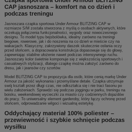
Czapka sportowa Under Armour BLITZING
CAP jasnoszara – komfort na co dzień i
podczas treningu
Jasnoszara czapka sportowa Under Armour BLITZING CAP w
rozmiarze S/M została stworzona z myślą o osobach aktywnych, które
oczekują połączenia funkcjonalności, wygody oraz nowoczesnego
designu. To model typu bejsbolówka, idealny zarówno na treningi
biegowe, rowerowe, jak i do noszenia na co dzień w mieście czy na
wakacjach. Klasyczny, zakrzywiony daszek skutecznie osłania oczy
przed słońcem, a dopracowana konstrukcja dopasowuje się do głowy,
zapewniając stabilne ułożenie nawet podczas intensywnego ruchu.
Jasnoszary kolor świetnie komponuje się z większością sportowych i
casualowych stylizacji, dlatego czapkę można założyć zarówno do
dresu, jak i jeansów czy szortów.
Model BLITZING CAP to propozycja dla osób, które cenią markę Under
Armour za jakość wykonania i przemyślane detale. Czapka utrzymuje
swój kształt przez długi czas, nie odkształca się i nie traci fasonu po
wielu założeniach. Sprawdzi się podczas joggingu w parku, treningu na
boisku, weekendowej wycieczki za miasto czy codziennych dojazdów
do pracy. To uniwersalny element garderoby, który łączy ochronę przed
słońcem, odprowadzanie wilgoci i wizualną estetykę.
Oddychający materiał 100% poliester –
przewiewność i szybkie schnięcie podczas
wysiłku