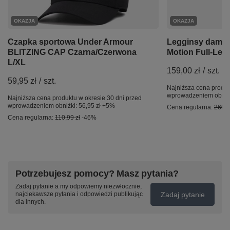
OKAZJA
OKAZJA
Czapka sportowa Under Armour
Legginsy damsk
BLITZING CAP Czarna/Czerwona
Motion Full-Len
L/XL
159,00 zł
/
szt.
59,95 zł
/
szt.
Najniższa cena produk
wprowadzeniem obniż
Najniższa cena produktu w okresie 30 dni przed
wprowadzeniem obniżki:
56,95 zł
+5%
Cena regularna:
269,9
Cena regularna:
110,99 zł
-46%
Potrzebujesz pomocy? Masz pytania?
Zadaj pytanie a my odpowiemy niezwłocznie,
Zadaj pytanie
najciekawsze pytania i odpowiedzi publikując
dla innych.