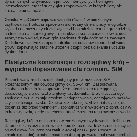
dynamicznych aktywności: sprintów, intensywnych treningów
interwałowych, crossfitu czy gier zespołowych, w których liczy się
każda sekunda reakcji.
Opaska HeatGear® poprawia wygodę również w codziennym
użytkowaniu. Podczas spaceru w słoneczny dzień, pracy w ogrodzie,
wyjazdu na rower czy długiej wycieczki po mieście pot nie gromadzi się
nadmiernie na skórze głowy. To przekłada się na poczucie świeżości i
estetyczny wygląd, nawet gdy spędzasz długie godziny na zewnątrz.
Dodatkowo elastyczna opaska delikatnie dopasowuje się do obwodu
głowy, zapewniając stabilne ułożenie czapki bez uciskania i uczucia
dyskomfortu.
Elastyczna konstrukcja i rozciągliwy krój –
wygodne dopasowanie dla rozmiaru S/M
Prezentowany model czapki dostępny jest w rozmiarze S/M,
przeznaczonym dla obwodu głowy ok. 53–54 cm. Zastosowana
elastyczna konstrukcja sprawia, że materiał lekko rozciąga się,
dopasowując się do kształtu głowy użytkownika. Brak klasycznego
zapięcia z tyłu eliminuje problem niedopasowania, odstających pasków
czy punktowego ucisku. Czapka zakłada się szybko i intuicyjnie, co
docenisz tuż przed treningiem, spontanicznym wyjściem z domu czy w
trakcie wyjazdu, kiedy nie chcesz tracić czasu na regulowanie obwodu.
Rozciągliwy krój to duża zaleta w codziennym użytkowaniu. Jeśli na co
dzień nosisz włosy spięte w niski kucyk lub masz lekko zmieniający się
obwód głowy (np. przy noszeniu cienkiej opaski pod spodem w
chłodniejsze dni), elastyczność konstrukcji pozwala zachować komfort.