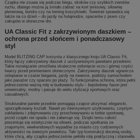
Czapka nie zsuwa się podczas biegu, skoków czy szybkich zwrotów
ruchu, dlatego można ją śmiało zabrać na kort tenisowy, siłownię
plenerową, boisko czy na trening koszykówki. Świetnie sprawdza się
także na co dzień – do jazdy na hulajnodze, spacerów z psem czy
zakupów w słoneczne dni.
UA Classic Fit z zakrzywionym daszkiem –
ochrona przed słońcem i ponadczasowy
styl
Model BLITZING CAP korzysta z klasycznego kroju UA Classic Fit,
który łączy zakrzywiony daszek z usztywnionymi panelami przednimi.
Takie rozwiązanie umożliwia skuteczne osłonięcie oczu i górnej części
twarzy przed promieniami słonecznymi. Zakrzywiony daszek ogranicza
oślepianie w czasie biegania, jazdy na rowerze, podróży samochodem
jako pasażer czy spaceru po plaży. To funkcjonalna ochrona, która pełni
jednocześnie ważną rolę w budowaniu stylu – bejsbolowy fason jest
uniwersalny, modny i pasuje do wielu stylizacji sportowych oraz
casualowych.
Strukturalne panele przednie pomagają czapce utrzymać elegancki,
uporządkowany kształt. Nawet po intensywnym użytkowaniu, częstym
zakładaniu i zdejmowaniu czy przechowywaniu w torbie sportowej,
przód czapki nie opada i nie załamuje się. Dzięki temu całość
prezentuje się estetycznie na siłowni, podczas spotkania ze
znajomymi, weekendowych wypadów za miasto czy codziennych
aktywności na świeżym powietrzu. Taki typ konstrukcji docenią osoby,
które chcą, aby czapka jednocześnie pełniła rolę praktyczną i stanowiła