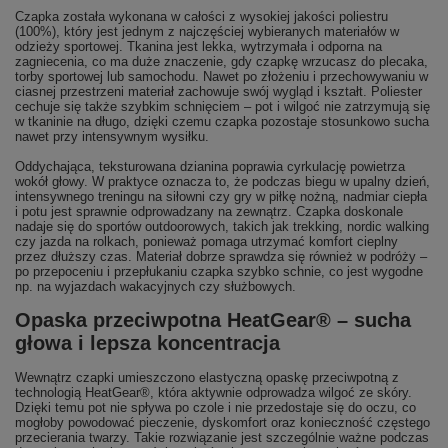
Czapka została wykonana w całości z wysokiej jakości poliestru
(100%), który jest jednym z najczęściej wybieranych materiałów w
odzieży sportowej. Tkanina jest lekka, wytrzymała i odporna na
zagniecenia, co ma duże znaczenie, gdy czapkę wrzucasz do plecaka,
torby sportowej lub samochodu. Nawet po złożeniu i przechowywaniu w
ciasnej przestrzeni materiał zachowuje swój wygląd i kształt. Poliester
cechuje się także szybkim schnięciem – pot i wilgoć nie zatrzymują się
w tkaninie na długo, dzięki czemu czapka pozostaje stosunkowo sucha
nawet przy intensywnym wysiłku.
Oddychająca, teksturowana dzianina poprawia cyrkulację powietrza
wokół głowy. W praktyce oznacza to, że podczas biegu w upalny dzień,
intensywnego treningu na siłowni czy gry w piłkę nożną, nadmiar ciepła
i potu jest sprawnie odprowadzany na zewnątrz. Czapka doskonale
nadaje się do sportów outdoorowych, takich jak trekking, nordic walking
czy jazda na rolkach, ponieważ pomaga utrzymać komfort cieplny
przez dłuższy czas. Materiał dobrze sprawdza się również w podróży –
po przepoceniu i przepłukaniu czapka szybko schnie, co jest wygodne
np. na wyjazdach wakacyjnych czy służbowych.
Opaska przeciwpotna HeatGear® – sucha
głowa i lepsza koncentracja
Wewnątrz czapki umieszczono elastyczną opaskę przeciwpotną z
technologią HeatGear®, która aktywnie odprowadza wilgoć ze skóry.
Dzięki temu pot nie spływa po czole i nie przedostaje się do oczu, co
mogłoby powodować pieczenie, dyskomfort oraz konieczność częstego
przecierania twarzy. Takie rozwiązanie jest szczególnie ważne podczas