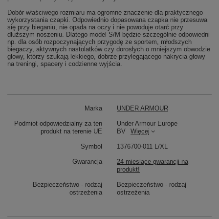
Dobór właściwego rozmiaru ma ogromne znaczenie dla praktycznego
wykorzystania czapki. Odpowiednio dopasowana czapka nie przesuwa
się przy bieganiu, nie opada na oczy i nie powoduje otarć przy
dłuższym noszeniu. Dlatego model S/M będzie szczególnie odpowiedni
np. dla osób rozpoczynających przygodę ze sportem, młodszych
biegaczy, aktywnych nastolatków czy dorosłych o mniejszym obwodzie
głowy, którzy szukają lekkiego, dobrze przylegającego nakrycia głowy
na treningi, spacery i codzienne wyjścia.
Marka
UNDER ARMOUR
Podmiot odpowiedzialny za ten
Under Armour Europe
produkt na terenie UE
BV
Więcej
Symbol
1376700-011 L/XL
Gwarancja
24 miesiące gwarancji na
produkt!
Bezpieczeństwo - rodzaj
Bezpieczeństwo - rodzaj
ostrzeżenia
ostrzeżenia