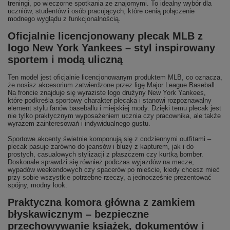
treningi, po wieczorne spotkania ze znajomymi. To idealny wybór dla
uczniów, studentów i osób pracujących, które cenią połączenie
modnego wyglądu z funkcjonalnością.
Oficjalnie licencjonowany plecak MLB z
logo New York Yankees – styl inspirowany
sportem i modą uliczną
Ten model jest oficjalnie licencjonowanym produktem MLB, co oznacza,
że nosisz akcesorium zatwierdzone przez ligę Major League Baseball.
Na froncie znajduje się wyraziste logo drużyny New York Yankees,
które podkreśla sportowy charakter plecaka i stanowi rozpoznawalny
element stylu fanów baseballu i miejskiej mody. Dzięki temu plecak jest
nie tylko praktycznym wyposażeniem ucznia czy pracownika, ale także
wyrazem zainteresowań i indywidualnego gustu.
Sportowe akcenty świetnie komponują się z codziennymi outfitami –
plecak pasuje zarówno do jeansów i bluzy z kapturem, jak i do
prostych, casualowych stylizacji z płaszczem czy kurtką bomber.
Doskonale sprawdzi się również podczas wyjazdów na mecze,
wypadów weekendowych czy spacerów po mieście, kiedy chcesz mieć
przy sobie wszystkie potrzebne rzeczy, a jednocześnie prezentować
spójny, modny look.
Praktyczna komora główna z zamkiem
błyskawicznym – bezpieczne
przechowywanie książek, dokumentów i