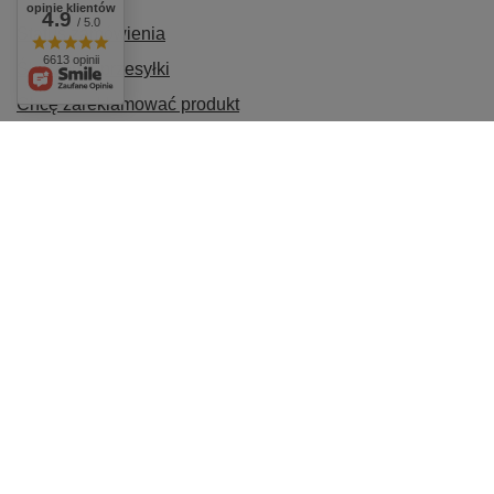
opinie klientów
4.9
/ 5.0
Status zamówienia
6613 opinii
Śledzenie przesyłki
Chcę zareklamować produkt
Chcę odstąpić od umowy
Chcę wymienić produkt
Kontakt
Konto
INFORMACJE
POMOC