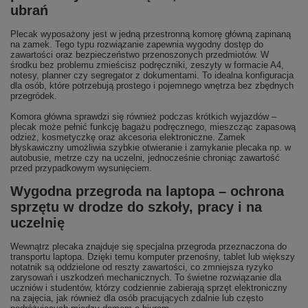
ubrań
Plecak wyposażony jest w jedną przestronną komorę główną zapinaną
na zamek. Tego typu rozwiązanie zapewnia wygodny dostęp do
zawartości oraz bezpieczeństwo przenoszonych przedmiotów. W
środku bez problemu zmieścisz podręczniki, zeszyty w formacie A4,
notesy, planner czy segregator z dokumentami. To idealna konfiguracja
dla osób, które potrzebują prostego i pojemnego wnętrza bez zbędnych
przegródek.
Komora główna sprawdzi się również podczas krótkich wyjazdów –
plecak może pełnić funkcję bagażu podręcznego, mieszcząc zapasową
odzież, kosmetyczkę oraz akcesoria elektroniczne. Zamek
błyskawiczny umożliwia szybkie otwieranie i zamykanie plecaka np. w
autobusie, metrze czy na uczelni, jednocześnie chroniąc zawartość
przed przypadkowym wysunięciem.
Wygodna przegroda na laptopa – ochrona
sprzętu w drodze do szkoły, pracy i na
uczelnię
Wewnątrz plecaka znajduje się specjalna przegroda przeznaczona do
transportu laptopa. Dzięki temu komputer przenośny, tablet lub większy
notatnik są oddzielone od reszty zawartości, co zmniejsza ryzyko
zarysowań i uszkodzeń mechanicznych. To świetne rozwiązanie dla
uczniów i studentów, którzy codziennie zabierają sprzęt elektroniczny
na zajęcia, jak również dla osób pracujących zdalnie lub często