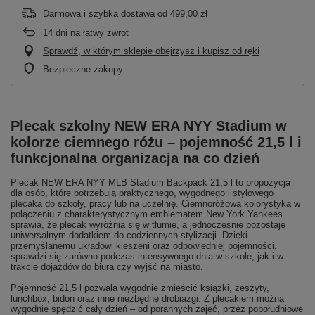
Darmowa i szybka dostawa
od
499,00 zł
14
dni na łatwy zwrot
Sprawdź, w którym sklepie obejrzysz i kupisz od ręki
Bezpieczne zakupy
Plecak szkolny NEW ERA NYY Stadium w
kolorze ciemnego różu – pojemność 21,5 l i
funkcjonalna organizacja na co dzień
Plecak NEW ERA NYY MLB Stadium Backpack 21,5 l to propozycja
dla osób, które potrzebują praktycznego, wygodnego i stylowego
plecaka do szkoły, pracy lub na uczelnię. Ciemnoróżowa kolorystyka w
połączeniu z charakterystycznym emblematem New York Yankees
sprawia, że plecak wyróżnia się w tłumie, a jednocześnie pozostaje
uniwersalnym dodatkiem do codziennych stylizacji. Dzięki
przemyślanemu układowi kieszeni oraz odpowiedniej pojemności,
sprawdzi się zarówno podczas intensywnego dnia w szkole, jak i w
trakcie dojazdów do biura czy wyjść na miasto.
Pojemność 21,5 l pozwala wygodnie zmieścić książki, zeszyty,
lunchbox, bidon oraz inne niezbędne drobiazgi. Z plecakiem można
wygodnie spędzić cały dzień – od porannych zajęć, przez popołudniowe