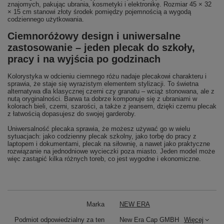
znajomych, pakując ubrania, kosmetyki i elektronikę. Rozmiar 45 × 32
× 15 cm stanowi złoty środek pomiędzy pojemnością a wygodą
codziennego użytkowania.
Ciemnoróżowy design i uniwersalne
zastosowanie – jeden plecak do szkoły,
pracy i na wyjścia po godzinach
Kolorystyka w odcieniu ciemnego różu nadaje plecakowi charakteru i
sprawia, że staje się wyrazistym elementem stylizacji. To świetna
alternatywa dla klasycznej czerni czy granatu – wciąż stonowana, ale z
nutą oryginalności. Barwa ta dobrze komponuje się z ubraniami w
kolorach bieli, czerni, szarości, a także z jeansem, dzięki czemu plecak
z łatwością dopasujesz do swojej garderoby.
Uniwersalność plecaka sprawia, że możesz używać go w wielu
sytuacjach: jako codzienny plecak szkolny, jako torbę do pracy z
laptopem i dokumentami, plecak na siłownię, a nawet jako praktyczne
rozwiązanie na jednodniowe wycieczki poza miasto. Jeden model może
więc zastąpić kilka różnych toreb, co jest wygodne i ekonomiczne.
Marka
NEW ERA
Podmiot odpowiedzialny za ten
New Era Cap GMBH
Więcej