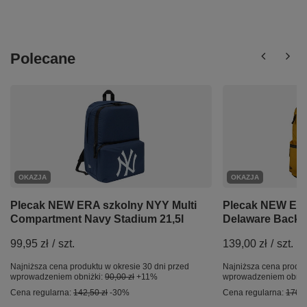
Polecane
OKAZJA
OKAZJA
Plecak NEW ERA szkolny NYY Multi
Plecak NEW ER
Compartment Navy Stadium 21,5l
Delaware Back
99,95 zł
/
szt.
139,00 zł
/
szt.
Najniższa cena produktu w okresie 30 dni przed
Najniższa cena produk
wprowadzeniem obniżki:
90,00 zł
+11%
wprowadzeniem obniż
Cena regularna:
142,50 zł
-30%
Cena regularna:
170,0