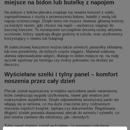
miejsce na bidon lub butelkę z napojem
Na jednym z boków plecaka znajduje się otwarta kieszeń z siatki,
zaprojektowana z myślą o przenoszeniu bidonu, butelki z wodą lub
napoju izotonicznego. Dzięki temu nie musisz otwierać głównej komory
za każdym razem, gdy chcesz się napić – wystarczy sięgnąć do
bocznej kieszeni. To rozwiązanie szczególnie docenią osoby aktywne,
uczniowie, którzy spędzają długie godziny w szkole, oraz użytkownicy
korzystający z roweru lub hulajnogi.
W siateczkowej kieszonce można także umieścić parasolkę składaną
lub inne przedmioty, do których często sięgasz. Materiał siatkowy
ułatwia odprowadzanie wilgoci, dlatego to dobre miejsce np. na mały
ręcznik sportowy po treningu czy mokry pokrowiec na okulary po
deszczu.
Wyściełane szelki i tylny panel – komfort
noszenia przez cały dzień
Plecak został wyposażony w miękko wyściełane paski naramienne,
które zwiększają wygodę użytkowania, nawet gdy wnętrze jest
maksymalnie wypełnione. Dzięki odpowiedniej amortyzacji paski nie
wbijają się w ramiona, co ma duże znaczenie przy codziennym
noszeniu ciężkich książek, laptopa czy dokumentów. Regulowana
długość szelek pozwala dopasować plecak do wzrostu i sylwetki, co
jest istotne zarówno dla młodzieży, jak i dorosłych.
Tylny panel również został wyściełany, co poprawia cyrkulację