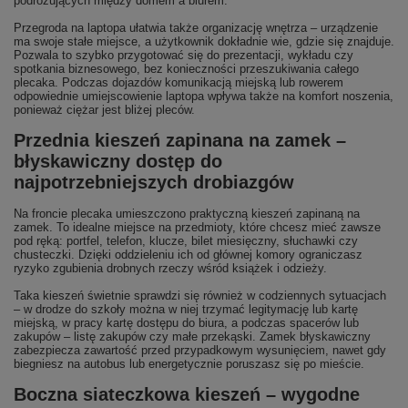
podróżujących między domem a biurem.
Przegroda na laptopa ułatwia także organizację wnętrza – urządzenie
ma swoje stałe miejsce, a użytkownik dokładnie wie, gdzie się znajduje.
Pozwala to szybko przygotować się do prezentacji, wykładu czy
spotkania biznesowego, bez konieczności przeszukiwania całego
plecaka. Podczas dojazdów komunikacją miejską lub rowerem
odpowiednie umiejscowienie laptopa wpływa także na komfort noszenia,
ponieważ ciężar jest bliżej pleców.
Przednia kieszeń zapinana na zamek –
błyskawiczny dostęp do
najpotrzebniejszych drobiazgów
Na froncie plecaka umieszczono praktyczną kieszeń zapinaną na
zamek. To idealne miejsce na przedmioty, które chcesz mieć zawsze
pod ręką: portfel, telefon, klucze, bilet miesięczny, słuchawki czy
chusteczki. Dzięki oddzieleniu ich od głównej komory ograniczasz
ryzyko zgubienia drobnych rzeczy wśród książek i odzieży.
Taka kieszeń świetnie sprawdzi się również w codziennych sytuacjach
– w drodze do szkoły można w niej trzymać legitymację lub kartę
miejską, w pracy kartę dostępu do biura, a podczas spacerów lub
zakupów – listę zakupów czy małe przekąski. Zamek błyskawiczny
zabezpiecza zawartość przed przypadkowym wysunięciem, nawet gdy
biegniesz na autobus lub energetycznie poruszasz się po mieście.
Boczna siateczkowa kieszeń – wygodne