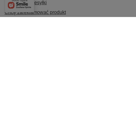
6608 opinii
Śledzenie przesyłki
Chcę zareklamować produkt
Chcę odstąpić od umowy
Chcę wymienić produkt
Kontakt
Konto
INFORMACJE
POMOC
Najchętniej wybierane