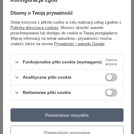
Symbol
VN000J3KBA51
Dbamy o Twoją prywatność
Gwarancja
24 miesiące gwarancji na
produkt!
Sklep korzysta z plików cookie w celu realizacji usług zgodnie z
Polityką dotyczącą cookies
. Możesz określić warunki
Bezpieczeństwo - rodzaj
Bezpieczeństwo - rodzaj
ostrzeżenia
ostrzeżenia
przechowywania lub dostępu do cookie w Twojej przeglądarce.
Więcej informacji na temat warunków i prywatności można
znaleźć także na stronie
Prywatność i warunki Google
.
24 MIESIĄCE GWARANCJI NA PRODUKT!
Zawsze
Funkcjonalne pliki cookie (wymagane)
aktywne
24 miesiące gwarancji na produkt!
Analityczne pliki cookie
Zobacz również
Reklamowe pliki cookie
PROMOCJA
Plecak VANS Szkolny OLD SKOOL DROP
Potwierdzam wszystkie
Sportowy Tornister Czarny 22L
127,00 zł
/
szt.
Potwierdzam wymagane