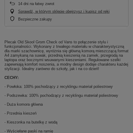
14
dni na łatwy zwrot
Sprawdź, w którym sklepie obejrzysz i kupisz od ręki
Bezpieczne zakupy
Plecak Old Skool Grom Check od Vans to połączenie stylu i
funkcjonalności. Wykonany z trwałego materiału w charakterystyczną
dla marki szachownicę, wyróżnia się główną komorą mieszczącą format
A4 zamykaną na suwak, przednią kieszenią na zamek, przegrodą na
laptopa oraz bocznymi wsuwanymi kieszeniami. Regulowane szelki
zapewniają komfort noszenia, a modny design dodaje charakteru każdej
stylizacji. Idealny zarówno do szkoły, jak i na co dzień!
CECHY:
- Powłoka: 100% pochodzący z recyklingu materiał poliestrowy
- Podszewka: 100% pochodzący z recyklingu materiał poliestrowy
- Duża komora główna
- Przednia kieszeń
- Kieszonka na butelkę z wodą
- Wyściełane paski na ramię