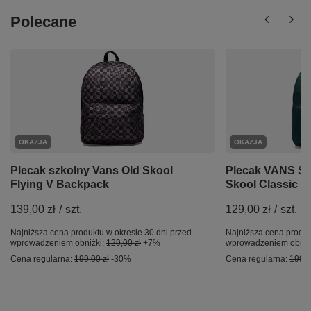
Polecane
OKAZJA
OKAZJA
Plecak szkolny Vans Old Skool
Plecak VANS Sz
Flying V Backpack
Skool Classic S
139,00 zł
/
szt.
129,00 zł
/
szt.
Najniższa cena produktu w okresie 30 dni przed
Najniższa cena produk
wprowadzeniem obniżki:
129,00 zł
+7%
wprowadzeniem obniż
Cena regularna:
199,00 zł
-30%
Cena regularna:
199,0