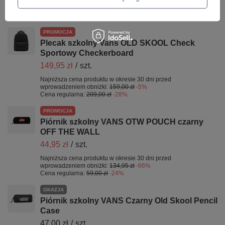
Najniższa cena produktu w okresie 30 dni przed
wprowadzeniem obniżki:
139,00 zł
-8%
Cena regularna:
199,99 zł
-36%
PROMOCJA
Plecak szkolny Vans OLD SKOOL Check
Sportowy Checkerboard
149,95 zł
/
szt.
Najniższa cena produktu w okresie 30 dni przed
wprowadzeniem obniżki:
159,00 zł
-5%
Cena regularna:
209,00 zł
-28%
PROMOCJA
Piórnik szkolny VANS OTW POUCH czarny
OFF THE WALL
44,95 zł
/
szt.
Najniższa cena produktu w okresie 30 dni przed
wprowadzeniem obniżki:
134,95 zł
-66%
Cena regularna:
59,00 zł
-24%
OKAZJA
Piórnik szkolny VANS Czarny Old Skool Pencil
Case
47,00 zł
/
szt.