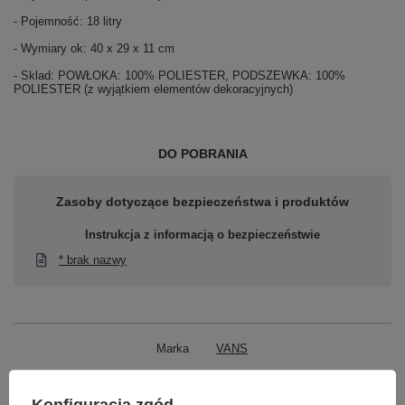
- Pojemność: 18 litry
- Wymiary ok: 40 x 29 x 11 cm
- Sklad: POWŁOKA: 100% POLIESTER, PODSZEWKA: 100%
POLIESTER (z wyjątkiem elementów dekoracyjnych)
DO POBRANIA
Zasoby dotyczące bezpieczeństwa i produktów
Instrukcja z informacją o bezpieczeństwie
* brak nazwy
Marka
VANS
Podmiot odpowiedzialny za ten
DOMOWEZAKUPY24.PL Błażej
produkt na terenie UE
Gawrysiak
Więcej
Konfiguracja zgód