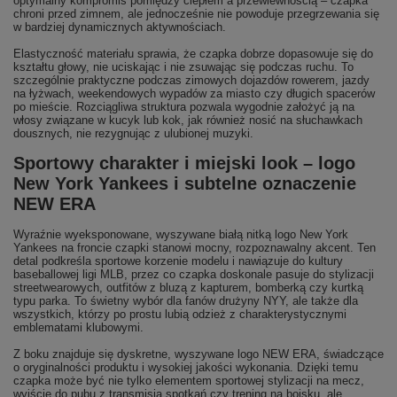
optymalny kompromis pomiędzy ciepłem a przewiewnością – czapka
chroni przed zimnem, ale jednocześnie nie powoduje przegrzewania się
w bardziej dynamicznych aktywnościach.
Elastyczność materiału sprawia, że czapka dobrze dopasowuje się do
kształtu głowy, nie uciskając i nie zsuwając się podczas ruchu. To
szczególnie praktyczne podczas zimowych dojazdów rowerem, jazdy
na łyżwach, weekendowych wypadów za miasto czy długich spacerów
po mieście. Rozciągliwa struktura pozwala wygodnie założyć ją na
włosy związane w kucyk lub kok, jak również nosić na słuchawkach
dousznych, nie rezygnując z ulubionej muzyki.
Sportowy charakter i miejski look – logo
New York Yankees i subtelne oznaczenie
NEW ERA
Wyraźnie wyeksponowane, wyszywane białą nitką logo New York
Yankees na froncie czapki stanowi mocny, rozpoznawalny akcent. Ten
detal podkreśla sportowe korzenie modelu i nawiązuje do kultury
baseballowej ligi MLB, przez co czapka doskonale pasuje do stylizacji
streetwearowych, outfitów z bluzą z kapturem, bomberką czy kurtką
typu parka. To świetny wybór dla fanów drużyny NYY, ale także dla
wszystkich, którzy po prostu lubią odzież z charakterystycznymi
emblematami klubowymi.
Z boku znajduje się dyskretne, wyszywane logo NEW ERA, świadczące
o oryginalności produktu i wysokiej jakości wykonania. Dzięki temu
czapka może być nie tylko elementem sportowej stylizacji na mecz,
wyjście do pubu z transmisją spotkań czy trening na boisku, ale