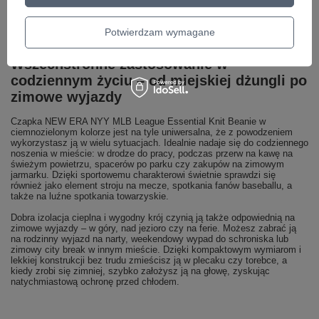
nosić ją codziennie zimą, a po sezonie schować do szafy bez obaw, że
kolejnej jesieni będzie wyglądała gorzej. Sprawdzi się również jako
zapasowa czapka trzymana w pracy, samochodzie lub plecaku –
Potwierdzam wymagane
zawsze gotowa, gdy zaskoczy Cię chłodniejsza pogoda.
Wszechstronne zastosowanie w
codziennym życiu – od miejskiej dżungli po
zimowe wyjazdy
Czapka NEW ERA NYY MLB League Essential Knit Beanie w
ciemnozielonym kolorze jest na tyle uniwersalna, że z powodzeniem
wykorzystasz ją w wielu sytuacjach. Idealnie nadaje się do codziennego
noszenia w mieście: w drodze do pracy, podczas przerw na kawę na
świeżym powietrzu, spacerów po parku czy zakupów na zimowym
jarmarku. Dzięki sportowemu charakterowi świetnie sprawdzi się
również jako element stroju na mecze, spotkania fanów baseballu, a
także na luźne spotkania towarzyskie.
Dobra izolacja cieplna i wygodny krój czynią ją także odpowiednią na
zimowe wyjazdy – w góry, nad jezioro czy na ferie. Możesz zabrać ją
na rodzinny wyjazd na narty, weekendowy wypad do schroniska lub
zimowy city break w innym mieście. Dzięki kompaktowym wymiarom i
lekkiej konstrukcji bez trudu zmieścisz ją w plecaku czy torebce, a
kiedy zrobi się zimniej, szybko założysz ją na głowę, zyskując
natychmiastową ochronę przed chłodem.