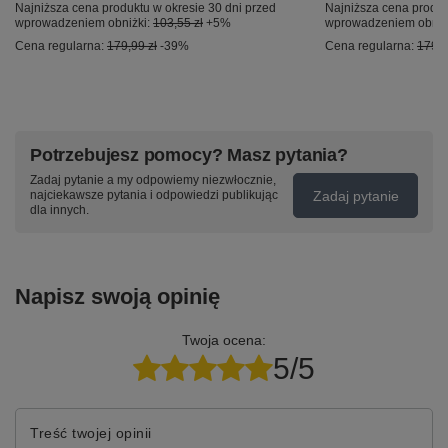
Najniższa cena produktu w okresie 30 dni przed
Najniższa cena produk
wprowadzeniem obniżki:
103,55 zł
+5%
wprowadzeniem obniż
Cena regularna:
179,99 zł
-39%
Cena regularna:
179,9
Potrzebujesz pomocy? Masz pytania?
Zadaj pytanie a my odpowiemy niezwłocznie,
Zadaj pytanie
najciekawsze pytania i odpowiedzi publikując
dla innych.
Napisz swoją opinię
Twoja ocena:
5/5
Treść twojej opinii