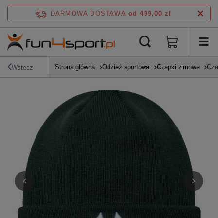
DARMOWA DOSTAWA
od 499,00 zł
Strona główna
Odzież sportowa
Czapki zimowe
Cza
Wstecz