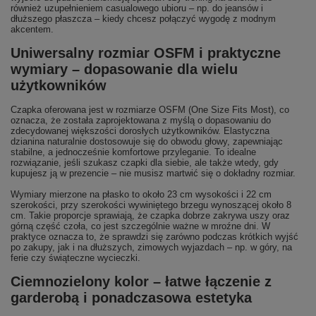
również uzupełnieniem casualowego ubioru – np. do jeansów i
dłuższego płaszcza – kiedy chcesz połączyć wygodę z modnym
akcentem.
Uniwersalny rozmiar OSFM i praktyczne
wymiary – dopasowanie dla wielu
użytkowników
Czapka oferowana jest w rozmiarze OSFM (One Size Fits Most), co
oznacza, że została zaprojektowana z myślą o dopasowaniu do
zdecydowanej większości dorosłych użytkowników. Elastyczna
dzianina naturalnie dostosowuje się do obwodu głowy, zapewniając
stabilne, a jednocześnie komfortowe przyleganie. To idealne
rozwiązanie, jeśli szukasz czapki dla siebie, ale także wtedy, gdy
kupujesz ją w prezencie – nie musisz martwić się o dokładny rozmiar.
Wymiary mierzone na płasko to około 23 cm wysokości i 22 cm
szerokości, przy szerokości wywiniętego brzegu wynoszącej około 8
cm. Takie proporcje sprawiają, że czapka dobrze zakrywa uszy oraz
górną część czoła, co jest szczególnie ważne w mroźne dni. W
praktyce oznacza to, że sprawdzi się zarówno podczas krótkich wyjść
po zakupy, jak i na dłuższych, zimowych wyjazdach – np. w góry, na
ferie czy świąteczne wycieczki.
Ciemnozielony kolor – łatwe łączenie z
garderobą i ponadczasowa estetyka