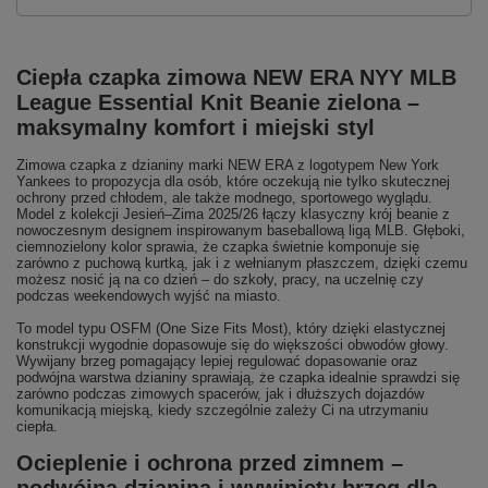
Ciepła czapka zimowa NEW ERA NYY MLB
League Essential Knit Beanie zielona –
maksymalny komfort i miejski styl
Zimowa czapka z dzianiny marki NEW ERA z logotypem New York
Yankees to propozycja dla osób, które oczekują nie tylko skutecznej
ochrony przed chłodem, ale także modnego, sportowego wyglądu.
Model z kolekcji Jesień–Zima 2025/26 łączy klasyczny krój beanie z
nowoczesnym designem inspirowanym baseballową ligą MLB. Głęboki,
ciemnozielony kolor sprawia, że czapka świetnie komponuje się
zarówno z puchową kurtką, jak i z wełnianym płaszczem, dzięki czemu
możesz nosić ją na co dzień – do szkoły, pracy, na uczelnię czy
podczas weekendowych wyjść na miasto.
To model typu OSFM (One Size Fits Most), który dzięki elastycznej
konstrukcji wygodnie dopasowuje się do większości obwodów głowy.
Wywijany brzeg pomagający lepiej regulować dopasowanie oraz
podwójna warstwa dzianiny sprawiają, że czapka idealnie sprawdzi się
zarówno podczas zimowych spacerów, jak i dłuższych dojazdów
komunikacją miejską, kiedy szczególnie zależy Ci na utrzymaniu
ciepła.
Ocieplenie i ochrona przed zimnem –