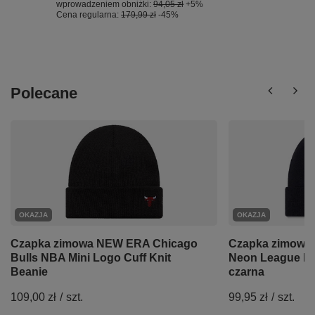
wprowadzeniem obniżki:
94,05 zł
+5%
Cena regularna:
179,99 zł
-45%
Polecane
OKAZJA
OKAZJA
Czapka zimowa NEW ERA Chicago
Czapka zimowa
Bulls NBA Mini Logo Cuff Knit
Neon League Ess
Beanie
czarna
109,00 zł
/
szt.
99,95 zł
/
szt.