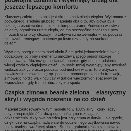
podwójna dzianina i wywinięty brzeg dla
jeszcze lepszego komfortu
Kluczową zaletą tej czapki jest skuteczna izolacja cieplna. Wykonana z
podwójnego, średniej grubości materiału dba o to, aby głowa była
osłonięta przed wiatrem i niskimi temperaturami. Podwójna warstwa
dzianiny ogranicza utratę ciepła, co ma szczególne znaczenie przy
mrozach oraz przy dłuższym przebywaniu na zewnątrz – np. podczas
zimowych treningów, spacerów po lesie czy jazdy na sankach z
dziećmi.
Wywijany brzeg o szerokości około 8 cm pełni jednocześnie funkcję
dodatkowej ochrony i elementu umożliwiającego personalizację
dopasowania. Możesz go podwinąć mocniej, gdy chcesz odsłonić
więcej czoła w cieplejszy dzień, lub nosić mniej wywinięty, aby uzyskać
większe zakrycie uszu podczas podmuchów wiatru. To praktyczne
rozwiązanie sprawdza się np. podczas porannego biegu do tramwaju,
zimowego nordic walkingu czy w trakcie wieczornych spacerów ze
zwierzakiem, gdy temperatura szybko spada.
Czapka zimowa beanie zielona – elastyczny
akryl i wygoda noszenia na co dzień
Materiał zastosowany w tym modelu to w 100% akryl, który łączy
przyjemną miękkość z dużą odpornością na rozciąganie i
odkształcenia. Akrylowa przędza jest przyjemna w dotyku i nie gryzie,
dzięki czemu czapka nadaje się do codziennego użytkowania nawet
przez osoby o wrażliwej skórze. Średnia grubość dzianiny zapewnia