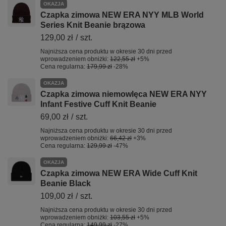
OKAZJA
Czapka zimowa NEW ERA NYY MLB World
Series Knit Beanie brązowa
129,00 zł
/
szt.
Najniższa cena produktu w okresie 30 dni przed
wprowadzeniem obniżki:
122,55 zł
+5%
Cena regularna:
179,99 zł
-28%
OKAZJA
Czapka zimowa niemowlęca NEW ERA NYY
Infant Festive Cuff Knit Beanie
69,00 zł
/
szt.
Najniższa cena produktu w okresie 30 dni przed
wprowadzeniem obniżki:
66,42 zł
+3%
Cena regularna:
129,99 zł
-47%
OKAZJA
Czapka zimowa NEW ERA Wide Cuff Knit
Beanie Black
109,00 zł
/
szt.
Najniższa cena produktu w okresie 30 dni przed
wprowadzeniem obniżki:
103,55 zł
+5%
Cena regularna:
149,99 zł
-27%