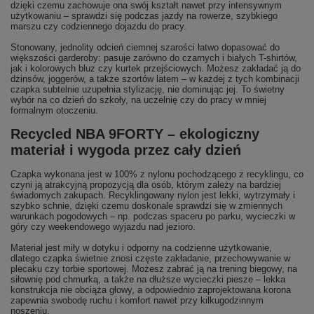
dzięki czemu zachowuje ona swój kształt nawet przy intensywnym
użytkowaniu – sprawdzi się podczas jazdy na rowerze, szybkiego
marszu czy codziennego dojazdu do pracy.
Stonowany, jednolity odcień ciemnej szarości łatwo dopasować do
większości garderoby: pasuje zarówno do czarnych i białych T-shirtów,
jak i kolorowych bluz czy kurtek przejściowych. Możesz zakładać ją do
dżinsów, joggerów, a także szortów latem – w każdej z tych kombinacji
czapka subtelnie uzupełnia stylizację, nie dominując jej. To świetny
wybór na co dzień do szkoły, na uczelnię czy do pracy w mniej
formalnym otoczeniu.
Recycled NBA 9FORTY – ekologiczny
materiał i wygoda przez cały dzień
Czapka wykonana jest w 100% z nylonu pochodzącego z recyklingu, co
czyni ją atrakcyjną propozycją dla osób, którym zależy na bardziej
świadomych zakupach. Recyklingowany nylon jest lekki, wytrzymały i
szybko schnie, dzięki czemu doskonale sprawdzi się w zmiennych
warunkach pogodowych – np. podczas spaceru po parku, wycieczki w
góry czy weekendowego wyjazdu nad jezioro.
Materiał jest miły w dotyku i odporny na codzienne użytkowanie,
dlatego czapka świetnie znosi częste zakładanie, przechowywanie w
plecaku czy torbie sportowej. Możesz zabrać ją na trening biegowy, na
siłownię pod chmurką, a także na dłuższe wycieczki piesze – lekka
konstrukcja nie obciąża głowy, a odpowiednio zaprojektowana korona
zapewnia swobodę ruchu i komfort nawet przy kilkugodzinnym
noszeniu.