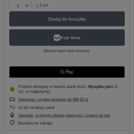
z
2
szt.
Dodaj do koszyka
Możesz kupić także poprzez:
Produkt dostępny w bardzo dużej ilości
Wysyłka
jutro
(2
szt. w magazynie)
Darmowa i szybka dostawa
od
499,00 zł
14
dni na łatwy zwrot
Sprawdź, w którym sklepie obejrzysz i kupisz od ręki
Bezpieczne zakupy