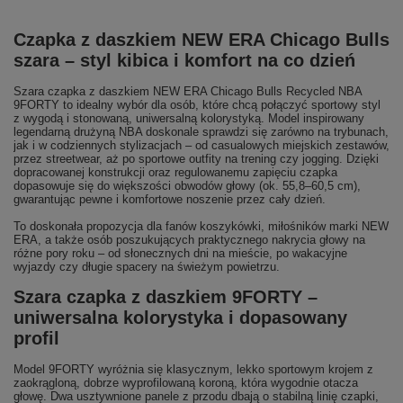
Czapka z daszkiem NEW ERA Chicago Bulls
szara – styl kibica i komfort na co dzień
Szara czapka z daszkiem NEW ERA Chicago Bulls Recycled NBA
9FORTY to idealny wybór dla osób, które chcą połączyć sportowy styl
z wygodą i stonowaną, uniwersalną kolorystyką. Model inspirowany
legendarną drużyną NBA doskonale sprawdzi się zarówno na trybunach,
jak i w codziennych stylizacjach – od casualowych miejskich zestawów,
przez streetwear, aż po sportowe outfity na trening czy jogging. Dzięki
dopracowanej konstrukcji oraz regulowanemu zapięciu czapka
dopasowuje się do większości obwodów głowy (ok. 55,8–60,5 cm),
gwarantując pewne i komfortowe noszenie przez cały dzień.
To doskonała propozycja dla fanów koszykówki, miłośników marki NEW
ERA, a także osób poszukujących praktycznego nakrycia głowy na
różne pory roku – od słonecznych dni na mieście, po wakacyjne
wyjazdy czy długie spacery na świeżym powietrzu.
Szara czapka z daszkiem 9FORTY –
uniwersalna kolorystyka i dopasowany
profil
Model 9FORTY wyróżnia się klasycznym, lekko sportowym krojem z
zaokrągloną, dobrze wyprofilowaną koroną, która wygodnie otacza
głowę. Dwa usztywnione panele z przodu dbają o stabilną linię czapki,