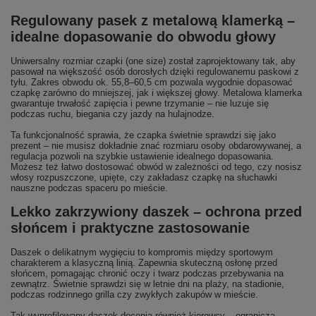
Regulowany pasek z metalową klamerką –
idealne dopasowanie do obwodu głowy
Uniwersalny rozmiar czapki (one size) został zaprojektowany tak, aby
pasował na większość osób dorosłych dzięki regulowanemu paskowi z
tyłu. Zakres obwodu ok. 55,8–60,5 cm pozwala wygodnie dopasować
czapkę zarówno do mniejszej, jak i większej głowy. Metalowa klamerka
gwarantuje trwałość zapięcia i pewne trzymanie – nie luzuje się
podczas ruchu, biegania czy jazdy na hulajnodze.
Ta funkcjonalność sprawia, że czapka świetnie sprawdzi się jako
prezent – nie musisz dokładnie znać rozmiaru osoby obdarowywanej, a
regulacja pozwoli na szybkie ustawienie idealnego dopasowania.
Możesz też łatwo dostosować obwód w zależności od tego, czy nosisz
włosy rozpuszczone, upięte, czy zakładasz czapkę na słuchawki
nauszne podczas spaceru po mieście.
Lekko zakrzywiony daszek – ochrona przed
słońcem i praktyczne zastosowanie
Daszek o delikatnym wygięciu to kompromis między sportowym
charakterem a klasyczną linią. Zapewnia skuteczną osłonę przed
słońcem, pomagając chronić oczy i twarz podczas przebywania na
zewnątrz. Świetnie sprawdzi się w letnie dni na plaży, na stadionie,
podczas rodzinnego grilla czy zwykłych zakupów w mieście.
Tak wyprofilowany daszek docenią również kierowcy – ogranicza