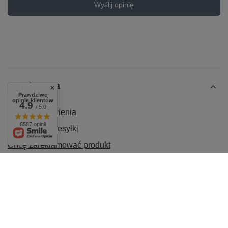
Wyślij opinię
Zamówienia
Prawdziwe
opinie klientów
4.9
/ 5.0
Status zamówienia
6587 opinii
Śledzenie przesyłki
Chcę zareklamować produkt
Chcę odstąpić od umowy
Chcę wymienić produkt
Kontakt