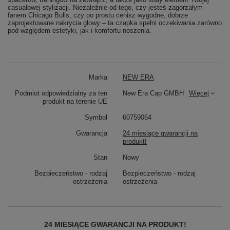
casualowej stylizacji. Niezależnie od tego, czy jesteś zagorzałym
fanem Chicago Bulls, czy po prostu cenisz wygodne, dobrze
zaprojektowane nakrycia głowy – ta czapka spełni oczekiwania zarówno
pod względem estetyki, jak i komfortu noszenia.
Marka
NEW ERA
Podmiot odpowiedzialny za ten
New Era Cap GMBH
Więcej
produkt na terenie UE
Symbol
60759064
Gwarancja
24 miesiące gwarancji na
produkt!
Stan
Nowy
Bezpieczeństwo - rodzaj
Bezpieczeństwo - rodzaj
ostrzeżenia
ostrzeżenia
24 MIESIĄCE GWARANCJI NA PRODUKT!