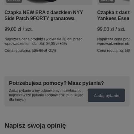
OKAZJA
OKAZJA
Czapka NEW ERA z daszkiem NYY
Czapka z dasz
Side Patch 9FORTY granatowa
Yankees Essent
99,00 zł
/
szt.
99,00 zł
/
szt.
Najniższa cena produktu w okresie 30 dni przed
Najniższa cena produk
wprowadzeniem obniżki:
94,05 zł
+5%
wprowadzeniem obniż
Cena regularna:
125,99 zł
-21%
Cena regularna:
139,9
Potrzebujesz pomocy? Masz pytania?
Zadaj pytanie a my odpowiemy niezwłocznie,
Zadaj pytanie
najciekawsze pytania i odpowiedzi publikując
dla innych.
Napisz swoją opinię