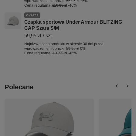
wprowadzeniem obniżki:
56,95 zł
+5%
Cena regularna:
110,99 zł
-46%
OKAZJA
Czapka sportowa Under Armour BLITZING
CAP Szara S/M
59,95 zł
/
szt.
Najniższa cena produktu w okresie 30 dni przed
wprowadzeniem obniżki:
59,95 zł
0%
Cena regularna:
110,99 zł
-46%
Polecane