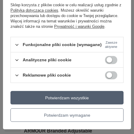
Sklep korzysta z plików cookie w celu realizacji usług zgodnie z
Polityką dotyczącą cookies
. Możesz określić warunki
przechowywania lub dostępu do cookie w Twojej przeglądarce.
Więcej informacji na temat warunków i prywatności można
24 MIESIĄCE GWARANCJI NA PRODUKT!
znaleźć także na stronie
Prywatność i warunki Google
.
24 miesiące gwarancji na produkt!
Zawsze
Funkcjonalne pliki cookie (wymagane)
aktywne
Zobacz również
Analityczne pliki cookie
OKAZJA
Reklamowe pliki cookie
Czapka sportowa Under Armour BLITZING
CAP Niebieska S/M
59,95 zł
/
szt.
Potwierdzam wszystkie
Najniższa cena produktu w okresie 30 dni przed
wprowadzeniem obniżki:
59,95 zł
0%
Cena regularna:
99,99 zł
-40%
Potwierdzam wymagane
OKAZJA
Czarna czapka z daszkiem męska UNDER
ARMOUR Branded Adjustable