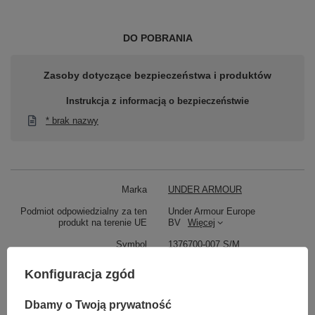
DO POBRANIA
Zasoby dotyczące bezpieczeństwa i produktów
Instrukcja z informacją o bezpieczeństwie
* brak nazwy
Marka
UNDER ARMOUR
Podmiot odpowiedzialny za ten
Under Armour Europe
produkt na terenie UE
BV
Więcej
Symbol
1376700-007 S/M
Gwarancja
24 miesiące gwarancji na
Konfiguracja zgód
produkt!
Bezpieczeństwo - rodzaj
Bezpieczeństwo - rodzaj
Dbamy o Twoją prywatność
ostrzeżenia
ostrzeżenia