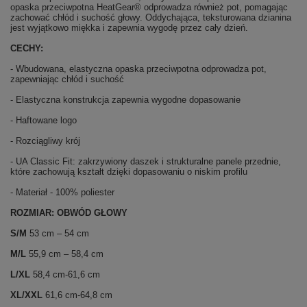
opaska przeciwpotna HeatGear® odprowadza również pot, pomagając
zachować chłód i suchość głowy. Oddychająca, teksturowana dzianina
jest wyjątkowo miękka i zapewnia wygodę przez cały dzień.
CECHY:
- Wbudowana, elastyczna opaska przeciwpotna odprowadza pot,
zapewniając chłód i suchość
- Elastyczna konstrukcja zapewnia wygodne dopasowanie
- Haftowane logo
- Rozciągliwy krój
- UA Classic Fit: zakrzywiony daszek i strukturalne panele przednie,
które zachowują kształt dzięki dopasowaniu o niskim profilu
- Materiał - 100% poliester
ROZMIAR:
OBWÓD GŁOWY
S/M
53 cm – 54 cm
M/L
55,9 cm – 58,4 cm
L/XL
58,4 cm-61,6 cm
XL/XXL
61,6 cm-64,8 cm