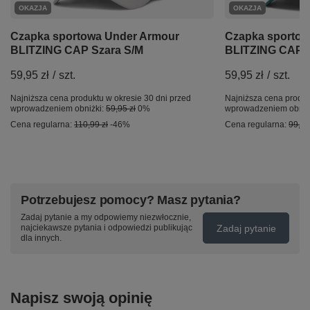
OKAZJA
OKAZJA
Czapka sportowa Under Armour
Czapka sportow
BLITZING CAP Szara S/M
BLITZING CAP Z
59,95 zł
/
szt.
59,95 zł
/
szt.
Najniższa cena produktu w okresie 30 dni przed
Najniższa cena produk
wprowadzeniem obniżki:
59,95 zł
0%
wprowadzeniem obniż
Cena regularna:
110,99 zł
-46%
Cena regularna:
99,99
Potrzebujesz pomocy? Masz pytania?
Zadaj pytanie a my odpowiemy niezwłocznie,
Zadaj pytanie
najciekawsze pytania i odpowiedzi publikując
dla innych.
Napisz swoją opinię