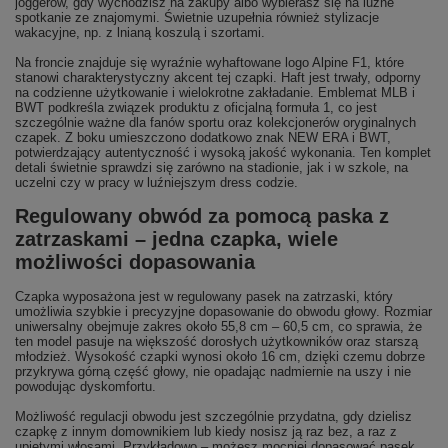
joggerów, gdy wychodzisz na zakupy albo wybierasz się na luźne
spotkanie ze znajomymi. Świetnie uzupełnia również stylizacje
wakacyjne, np. z lnianą koszulą i szortami.
Na froncie znajduje się wyraźnie wyhaftowane logo Alpine F1, które
stanowi charakterystyczny akcent tej czapki. Haft jest trwały, odporny
na codzienne użytkowanie i wielokrotne zakładanie. Emblemat MLB i
BWT podkreśla związek produktu z oficjalną formuła 1, co jest
szczególnie ważne dla fanów sportu oraz kolekcjonerów oryginalnych
czapek. Z boku umieszczono dodatkowo znak NEW ERA i BWT,
potwierdzający autentyczność i wysoką jakość wykonania. Ten komplet
detali świetnie sprawdzi się zarówno na stadionie, jak i w szkole, na
uczelni czy w pracy w luźniejszym dress codzie.
Regulowany obwód za pomocą paska z
zatrzaskami – jedna czapka, wiele
możliwości dopasowania
Czapka wyposażona jest w regulowany pasek na zatrzaski, który
umożliwia szybkie i precyzyjne dopasowanie do obwodu głowy. Rozmiar
uniwersalny obejmuje zakres około 55,8 cm – 60,5 cm, co sprawia, że
ten model pasuje na większość dorosłych użytkowników oraz starszą
młodzież. Wysokość czapki wynosi około 16 cm, dzięki czemu dobrze
przykrywa górną część głowy, nie opadając nadmiernie na uszy i nie
powodując dyskomfortu.
Możliwość regulacji obwodu jest szczególnie przydatna, gdy dzielisz
czapkę z innym domownikiem lub kiedy nosisz ją raz bez, a raz z
upiętymi włosami. Przykładowo – możesz mocniej dopasować pasek