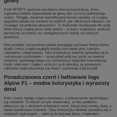
głowy
Profil 9FORTY wyróżnia się dobrze ułożoną konstrukcją, która
zapewnia stabilne dopasowanie do głowy bez uczucia nadmiernego
ucisku. Okrągła, starannie wyprofilowana korona sprawia, że czapka
wygodnie układa się zarówno na krótkich, jak i dłuższych włosach, nie
zsuwając się podczas aktywności. To doskonałe rozwiązanie dla osób,
które noszą czapkę przez wiele godzin – w pracy w plenerze, podczas
wycieczek za miasto czy wielogodzinnych imprez na świeżym
powietrzu.
Dwa przednie, usztywnione panele pomagają zachować formę korony,
dzięki czemu czapka wygląda estetycznie nawet przy częstym
zakładaniu i zdejmowaniu. Taka konstrukcja świetnie sprawdza się w
codziennym użytkowaniu – na przykład podczas jazdy na rowerze
miejskim, porannego biegu czy codziennych dojazdów komunikacją.
Kiedy zdejmiesz czapkę i wrzucisz ją do plecaka, po ponownym
założeniu nadal prezentuje się równo i zachowuje swój kształt.
Ponadczasowa czerń i haftowane logo
Alpine F1 – modna kolorystyka i wyrazisty
detal
Kolor czarny nadaje czapce stonowany, a jednocześnie wyróżniający
się charakter. To odcień na tyle uniwersalny, że bez problemu
połączysz go z ubraniami w barwach ziemi, klasyczną czernią, bielą, a
nawet pastelowymi kolorami. Taka kolorystyka idealnie sprawdza się w
miejskich stylizacjach – załóż ją do beżowej bluzy z kapturem i