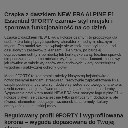
Czapka z daszkiem NEW ERA ALPINE F1
Essential 9FORTY czarna– styl miejski i
sportowa funkcjonalność na co dzień
Czapka z daszkiem NEW ERA w kolorze czarnym to propozycja dla
osób, które lubią łączyć sportowy charakter z modnym, ulicznym
stylem. Ten model świetnie wpisuje się w codzienne stylizacje – od
casualowych zestawów z jeansami i T-shirtem, po bardziej
dopracowane outfity z bomberką lub kurtką skórzaną. Idealnie sprawdzi
się podczas spaceru po mieście, wyjścia na mecz, koncert plenerowy,
jak również w trakcie wyjazdów weekendowych, kiedy potrzebujesz
wygodnej i praktycznej ochrony głowy.
Model 9FORTY to kompromis między klasyczną bejsbolówką a
nowoczesnymi trendami streetwear. Precyzyjnie zaprojektowana linia
czapki podkreśla rysy twarzy i dodaje sylwetce sportowego charakteru,
dzięki czemu pasuje zarówno do damskiej, jak i męskiej garderoby.
Sygnowanie produktem marki NEW ERA oraz naszyte logo Alpine F1 w
kolorze białym, że czapka jest nie tylko praktycznym dodatkiem, ale
również elementem budującym wizerunek fana formuły, kultury
amerykańskiej i miejskiej mody.
Regulowany profil 9FORTY i wyprofilowana
korona – wygoda dopasowana do Twojej