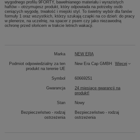
wygodnego profilu 9FORTY, bawełnianego materiału i wyrazistych
haftów – otrzymujesz produkt, który odpowiada na potrzeby osób
ceniących wygodę, trwałość i miejski styl. To świetny wybór dla fanów
formuły 1 oraz wszystkich, którzy szukają czapki na co dzień: do pracy
w plenerze, na uczelnię, na spacer z psem czy jako niezawodną
ochronę przed słońcem w trakcie letnich wakacji.
Marka
NEW ERA
Podmiot odpowiedzialny za ten
New Era Cap GMBH
Więcej
produkt na terenie UE
Symbol
60669251
Gwarancja
24 miesiące gwarancji na
produkt!
Stan
Nowy
Bezpieczeństwo - rodzaj
Bezpieczeństwo - rodzaj
ostrzeżenia
ostrzeżenia