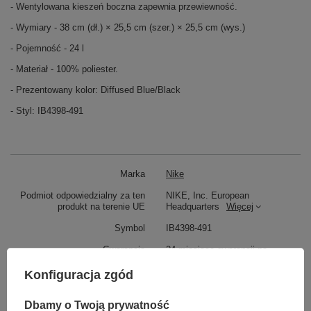
- Wentylowana kieszeń boczna zapewnia przewiewność.
- Wymiary - 38 cm (dł.) × 25,5 cm (szer.) × 25,5 cm (wys.)
- Pojemność - 24 l
- Materiał - 100% poliester.
- Prezentowany kolor:
Diffused Blue/Black
- Styl: IB4398-491
Marka
Nike
Podmiot odpowiedzialny za ten
NIKE, Inc. European
produkt na terenie UE
Headquarters
Więcej
Symbol
IB4398-491
Gwarancja
24 miesiące gwarancji na
produkt!
Konfiguracja zgód
Stan
Nowy
Bezpieczeństwo - rodzaj
Bezpieczeństwo - rodzaj
Dbamy o Twoją prywatność