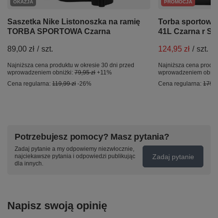
OKAZJA
PROMOCJA
Saszetka Nike Listonoszka na ramię
Torba sportowa 
TORBA SPORTOWA Czarna
41L Czarna r S 
89,00 zł
/
szt.
124,95 zł
/
szt.
Najniższa cena produktu w okresie 30 dni przed
Najniższa cena produk
wprowadzeniem obniżki:
79,95 zł
+11%
wprowadzeniem obniż
Cena regularna:
119,99 zł
-26%
Cena regularna:
179,9
Potrzebujesz pomocy? Masz pytania?
Zadaj pytanie a my odpowiemy niezwłocznie,
Zadaj pytanie
najciekawsze pytania i odpowiedzi publikując
dla innych.
Napisz swoją opinię