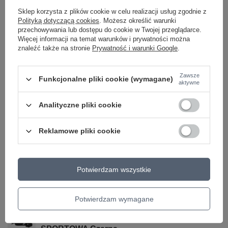
ostrzeżenia
ostrzeżenia
Sklep korzysta z plików cookie w celu realizacji usług zgodnie z
Polityką dotyczącą cookies
. Możesz określić warunki
przechowywania lub dostępu do cookie w Twojej przeglądarce.
Więcej informacji na temat warunków i prywatności można
24 MIESIĄCE GWARANCJI NA PRODUKT!
znaleźć także na stronie
Prywatność i warunki Google
.
24 miesiące gwarancji na produkt!
Zawsze
Funkcjonalne pliki cookie (wymagane)
aktywne
Zobacz również
Analityczne pliki cookie
PROMOCJA
Reklamowe pliki cookie
Torba NIKE Na jedno ramię Saszetka
Commute Czarna 1L
109,00 zł
/
szt.
Potwierdzam wszystkie
Najniższa cena produktu w okresie 30 dni przed
wprowadzeniem obniżki:
189,95 zł
-42%
Cena regularna:
129,99 zł
-16%
Potwierdzam wymagane
OKAZJA
Saszetka Nike Listonoszka na ramię TORBA