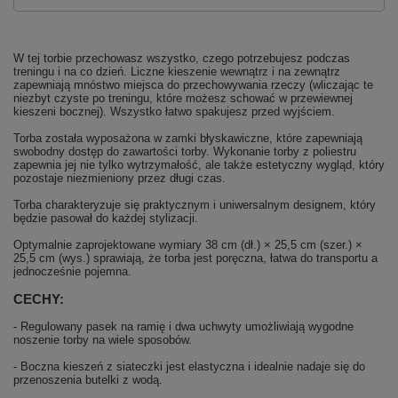
W tej torbie przechowasz wszystko, czego potrzebujesz podczas
treningu i na co dzień. Liczne kieszenie wewnątrz i na zewnątrz
zapewniają mnóstwo miejsca do przechowywania rzeczy (wliczając te
niezbyt czyste po treningu, które możesz schować w przewiewnej
kieszeni bocznej). Wszystko łatwo spakujesz przed wyjściem.
Torba została wyposażona w zamki błyskawiczne, które zapewniają
swobodny dostęp do zawartości torby. Wykonanie torby z poliestru
zapewnia jej nie tylko wytrzymałość, ale także estetyczny wygląd, który
pozostaje niezmieniony przez długi czas.
Torba charakteryzuje się praktycznym i uniwersalnym designem, który
będzie pasował do każdej stylizacji.
Optymalnie zaprojektowane wymiary 38 cm (dł.) × 25,5 cm (szer.) ×
25,5 cm (wys.) sprawiają, że torba jest poręczna, łatwa do transportu a
jednocześnie pojemna.
CECHY:
- Regulowany pasek na ramię i dwa uchwyty umożliwiają wygodne
noszenie torby na wiele sposobów.
- Boczna kieszeń z siateczki jest elastyczna i idealnie nadaje się do
przenoszenia butelki z wodą.