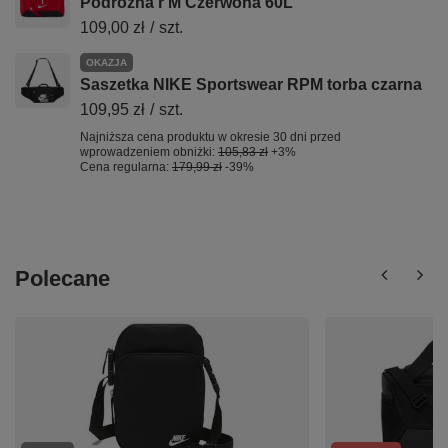
Podróżna r M Czerwona 60L
109,00 zł
/
szt.
OKAZJA
Saszetka NIKE Sportswear RPM torba czarna
109,95 zł
/
szt.
Najniższa cena produktu w okresie 30 dni przed
wprowadzeniem obniżki:
105,83 zł
+3%
Cena regularna:
179,99 zł
-39%
Polecane