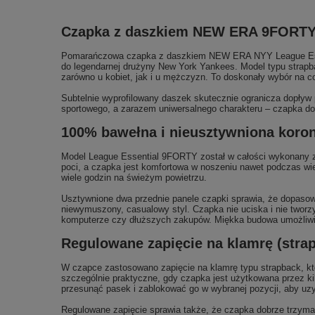
Czapka z daszkiem NEW ERA 9FORTY p
Pomarańczowa czapka z daszkiem NEW ERA NYY League Essent
do legendarnej drużyny New York Yankees. Model typu strap
zarówno u kobiet, jak i u mężczyzn. To doskonały wybór na c
Subtelnie wyprofilowany daszek skutecznie ogranicza dopływ 
sportowego, a zarazem uniwersalnego charakteru – czapka dobr
100% bawełna i nieusztywniona koron
Model League Essential 9FORTY został w całości wykonany z 
poci, a czapka jest komfortowa w noszeniu nawet podczas wiel
wiele godzin na świeżym powietrzu.
Usztywnione dwa przednie panele czapki sprawia, że dopasowu
niewymuszony, casualowy styl. Czapka nie uciska i nie twor
komputerze czy dłuższych zakupów. Miękka budowa umożliwia r
Regulowane zapięcie na klamrę (stra
W czapce zastosowano zapięcie na klamrę typu strapback, któ
szczególnie praktyczne, gdy czapka jest użytkowana przez k
przesunąć pasek i zablokować go w wybranej pozycji, aby u
Regulowane zapięcie sprawia także, że czapka dobrze trzyma 