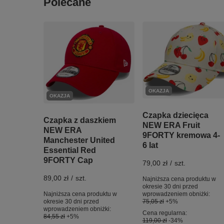
Polecane
OKAZJA
OKAZJA
Czapka dziecięca
Czapka z daszkiem
NEW ERA Fruit
NEW ERA
9FORTY kremowa 4-
Manchester United
6 lat
Essential Red
9FORTY Cap
79,00 zł
/
szt.
89,00 zł
/
szt.
Najniższa cena produktu w
okresie 30 dni przed
Najniższa cena produktu w
wprowadzeniem obniżki:
okresie 30 dni przed
75,05 zł
+5%
wprowadzeniem obniżki:
Cena regularna:
84,55 zł
+5%
119,00 zł
-34%