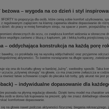
eżowa – wygoda na co dzień i styl inspirow
ORTY to propozycja dla osób, które cenią sobie komfort użytkowania, spo
k z regulowanym zapięciem na klamrę zapewnia idealne dopasowanie do różn
o dzień: do pracy w mniej formalnym stroju, na spacer z psem, przejażdżkę
promieni słonecznych do oczu, co zwiększa komfort widzenia w słoneczne dn
ze współgra zarówno z bluzą z kapturem, jak i lekką kurtką przejściową czy
a – oddychająca konstrukcja na każdą porę ro
bawełny, co przekłada się na wysoką oddychalność oraz przyjemne odczucie 
ogodzinnej aktywności. To świetne rozwiązanie na długie spacery, zwiedzanie
je się ona do kształtu głowy w bardziej „luźny”, swobodny sposób. Taka kons
zy uczucia „sztywnej skorupy” na głowie, co ma znaczenie zwłaszcza w cod
ównież łatwe schowanie czapki do plecaka lub torby, gdy akurat nie jest p
pback) – indywidualne dopasowanie dla każdeg
re pozwala na płynną regulację obwodu. Dzięki temu model ma charakter uniw
ilka osób w domu lub kupowana na prezent, gdy nie znasz dokładnego obwod
zyskać komfortowe dopasowanie.
się na głowie nawet podczas aktywności fizycznej: biegania rekreacyjnego,