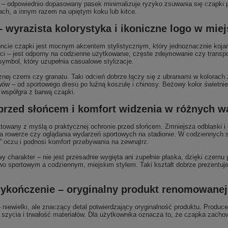
y – odpowiednio dopasowany pasek minimalizuje ryzyko zsuwania się czapki 
ach, a innym razem na upiętym koku lub kitce.
yrazista kolorystyka i ikoniczne logo w miejs
cie czapki jest mocnym akcentem stylistycznym, który jednoznacznie kojar
ści – jest odporny na codzienne użytkowanie, częste zdejmowanie czy transpor
symbol, który uzupełnia casualowe stylizacje.
j czerni czy granatu. Taki odcień dobrze łączy się z ubraniami w kolorach zie
wów – od sportowego dresu po luźną koszulę i chinosy. Beżowy kolor świetni
a współgra z barwą czapki.
przed słońcem i komfort widzenia w różnych 
towany z myślą o praktycznej ochronie przed słońcem. Zmniejsza odblaski i u
rowerze czy oglądania wydarzeń sportowych na stadionie. W codziennych sy
” oczu i podnosi komfort przebywania na zewnątrz.
harakter – nie jest przesadnie wygięta ani zupełnie płaska, dzięki czemu 
o sportowym a codziennym, miejskim stylem. Taki kształt dobrze prezentuje 
wykończenie – oryginalny produkt renomowanej
– niewielki, ale znaczący detal potwierdzający oryginalność produktu. Produ
 szycia i trwałość materiałów. Dla użytkownika oznacza to, że czapka zachow