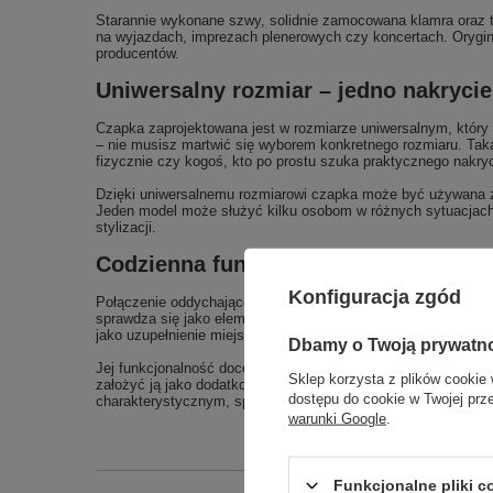
Starannie wykonane szwy, solidnie zamocowana klamra oraz trw
na wyjazdach, imprezach plenerowych czy koncertach. Orygin
producentów.
Uniwersalny rozmiar – jedno nakryci
Czapka zaprojektowana jest w rozmiarze uniwersalnym, który
– nie musisz martwić się wyborem konkretnego rozmiaru. Taka 
fizycznie czy kogoś, kto po prostu szuka praktycznego nakryc
Dzięki uniwersalnemu rozmiarowi czapka może być używana z
Jeden model może służyć kilku osobom w różnych sytuacjach
stylizacji.
Codzienna funkcjonalność i wszechs
Konfiguracja zgód
Połączenie oddychającej bawełny, regulowanego zapięcia, u
sprawdza się jako element garderoby na wiele okazji. Możesz
jako uzupełnienie miejskiego stroju.
Dbamy o Twoją prywatn
Jej funkcjonalność docenisz również podczas podróży – czapk
Sklep korzysta z plików cookie 
założyć ją jako dodatkową ochronę głowy przed wiatrem, np. p
dostępu do cookie w Twojej prz
charakterystycznym, sportowym wyglądem.
warunki Google
.
Funkcjonalne pliki 