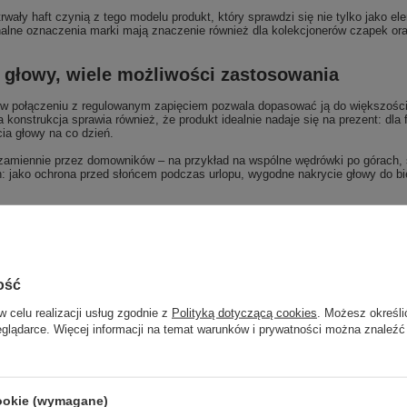
ały haft czynią z tego modelu produkt, który sprawdzi się nie tylko jako el
alne oznaczenia marki mają znaczenie również dla kolekcjonerów czapek ora
e głowy, wiele możliwości zastosowania
 w połączeniu z regulowanym zapięciem pozwala dopasować ją do większości
konstrukcja sprawia również, że produkt idealnie nadaje się na prezent: dla 
ia głowy na co dzień.
amiennie przez domowników – na przykład na wspólne wędrówki po górach,
: jako ochrona przed słońcem podczas urlopu, wygodne nakrycie głowy do b
tronne zastosowanie czapki z daszkiem NEW E
niwersalnego rozmiaru i wyrazistego wzornictwa sprawia, że czapka z das
 zabrać ją na trening na świeżym powietrzu, używać podczas porannego biega
ość
a osłoni twarz przed słońcem w trakcie zwiedzania, a po złożeniu łatwo zmi
w celu realizacji usług zgodnie z
Polityką dotyczącą cookies
. Możesz określi
odczas spaceru po plaży czy przejażdżki na hulajnodze elektrycznej. To prak
eglądarce. Więcej informacji na temat warunków i prywatności można znaleźć
cookie (wymagane)