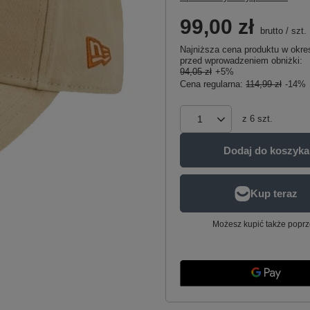
99,00 zł
brutto
/
szt.
Najniższa cena produktu w okres
przed wprowadzeniem obniżki:
94,05 zł
+5%
Cena regularna:
114,99 zł
-14%
z
6
szt.
Dodaj do koszyka
Możesz kupić także poprz