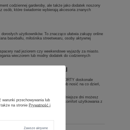
ement codziennej garderoby, ale także jako dodatek noszony
z osób, które świadomie wybierają akcesoria znanych
 dorosłych użytkowników. To znacząco ułatwia zakupy online
fana baseballu, miłośnika streetwearu, osoby aktywnej
 spacery nad jeziorem czy weekendowe wyjazdy za miasto.
iegania wieczorem lub modny dodatek do codziennych
RA NYY League Essential
zkiem NEW ERA NYY League Essential 9FORTY doskonale
nia, założyć na wycieczkę rowerową lub nosić na co dzień,
eści się w plecaku czy walizce. W chłodniejsze dni możesz
ć warunki przechowywania lub
tyczny i stylowy dodatek, który łączy komfort użytkowania z
 także na stronie
Prywatność i
Zawsze aktywne