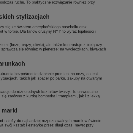
podczas ruchu. To praktyczne rozwiązanie również przy
kich stylizacjach
zy się ze światem amerykańskiego baseballu oraz
t w torbie. Dla fanów drużyny NYY to wyraz lojalności i
mi (beże, brązy, oliwki), ale także kontrastuje z bielą czy
e sprawdza się również w plenerze: na wycieczkach, biwakach
warunkach
trudnia bezpośrednie działanie promieni na oczy, co jest
tuacjach, takich jak spacer po parku, zakupy na otwartym
pasuje do różnorodnych kształtów twarzy. To uniwersalne
się zarówno z kurtką bomberką i trampkami, jak i z lekką
 marki
cent należy do najbardziej rozpoznawalnych marek w świecie
a swój kształt i estetykę przez długi czas, nawet przy