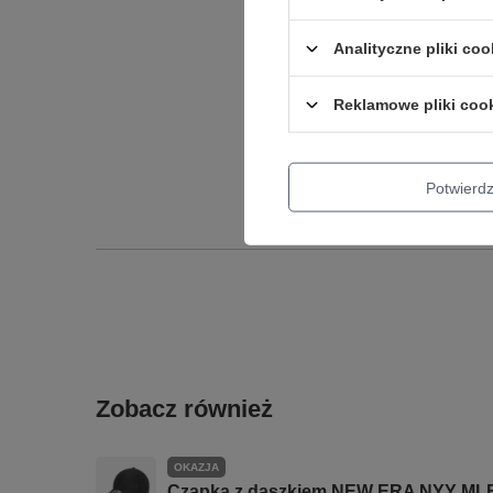
Podmiot odpowied
Analityczne pliki coo
Reklamowe pliki coo
Potwier
Zobacz również
OKAZJA
Czapka z daszkiem NEW ERA NYY MLB