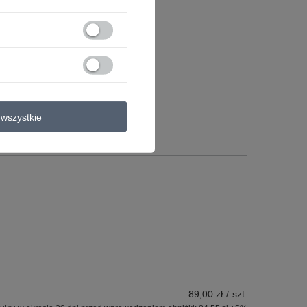
a
wszystkie
89,00 zł
/
szt.