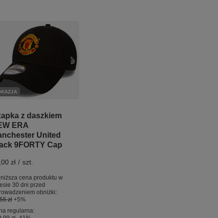
OKAZJA
apka z daszkiem
EW ERA
nchester United
ack 9FORTY Cap
,00 zł
/
szt.
niższa cena produktu w
esie 30 dni przed
rowadzeniem obniżki:
55 zł
+5%
a regularna: