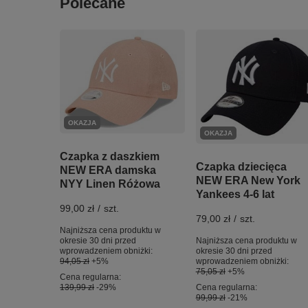
Polecane
OKAZJA
OKAZJA
Czapka z daszkiem
Czapka dziecięca
NEW ERA damska
NEW ERA New York
NYY Linen Różowa
Yankees 4-6 lat
99,00 zł
/
szt.
79,00 zł
/
szt.
Najniższa cena produktu w
Najniższa cena produktu w
okresie 30 dni przed
okresie 30 dni przed
wprowadzeniem obniżki:
wprowadzeniem obniżki:
94,05 zł
+5%
75,05 zł
+5%
Cena regularna:
Cena regularna:
139,99 zł
-29%
99,99 zł
-21%