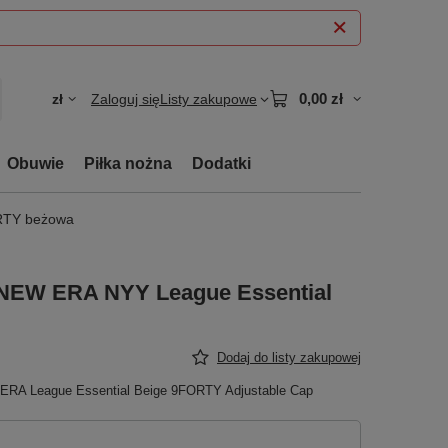
0,00 zł
zł
Zaloguj się
Listy zakupowe
Obuwie
Piłka nożna
Dodatki
RTY beżowa
 NEW ERA NYY League Essential
Dodaj do listy zakupowej
 ERA League Essential Beige 9FORTY Adjustable Cap