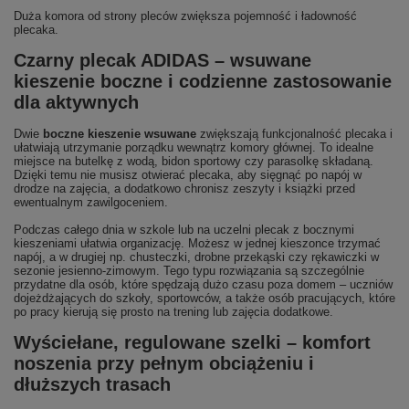
Duża komora od strony pleców zwiększa pojemność i ładowność
plecaka.
Czarny plecak ADIDAS – wsuwane
kieszenie boczne i codzienne zastosowanie
dla aktywnych
Dwie
boczne kieszenie wsuwane
zwiększają funkcjonalność plecaka i
ułatwiają utrzymanie porządku wewnątrz komory głównej. To idealne
miejsce na butelkę z wodą, bidon sportowy czy parasolkę składaną.
Dzięki temu nie musisz otwierać plecaka, aby sięgnąć po napój w
drodze na zajęcia, a dodatkowo chronisz zeszyty i książki przed
ewentualnym zawilgoceniem.
Podczas całego dnia w szkole lub na uczelni plecak z bocznymi
kieszeniami ułatwia organizację. Możesz w jednej kieszonce trzymać
napój, a w drugiej np. chusteczki, drobne przekąski czy rękawiczki w
sezonie jesienno-zimowym. Tego typu rozwiązania są szczególnie
przydatne dla osób, które spędzają dużo czasu poza domem – uczniów
dojeżdżających do szkoły, sportowców, a także osób pracujących, które
po pracy kierują się prosto na trening lub zajęcia dodatkowe.
Wyściełane, regulowane szelki – komfort
noszenia przy pełnym obciążeniu i
dłuższych trasach