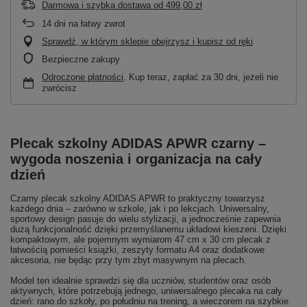
Darmowa i szybka dostawa
od
499,00 zł
14
dni na łatwy zwrot
Sprawdź, w którym sklepie obejrzysz i kupisz od ręki
Bezpieczne zakupy
Odroczone płatności
. Kup teraz, zapłać za 30 dni, jeżeli nie
zwrócisz
Plecak szkolny ADIDAS APWR czarny –
wygoda noszenia i organizacja na cały
dzień
Czarny plecak szkolny ADIDAS APWR to praktyczny towarzysz
każdego dnia – zarówno w szkole, jak i po lekcjach. Uniwersalny,
sportowy design pasuje do wielu stylizacji, a jednocześnie zapewnia
dużą funkcjonalność dzięki przemyślanemu układowi kieszeni. Dzięki
kompaktowym, ale pojemnym wymiarom 47 cm x 30 cm plecak z
łatwością pomieści książki, zeszyty formatu A4 oraz dodatkowe
akcesoria, nie będąc przy tym zbyt masywnym na plecach.
Model ten idealnie sprawdzi się dla uczniów, studentów oraz osób
aktywnych, które potrzebują jednego, uniwersalnego plecaka na cały
dzień: rano do szkoły, po południu na trening, a wieczorem na szybkie