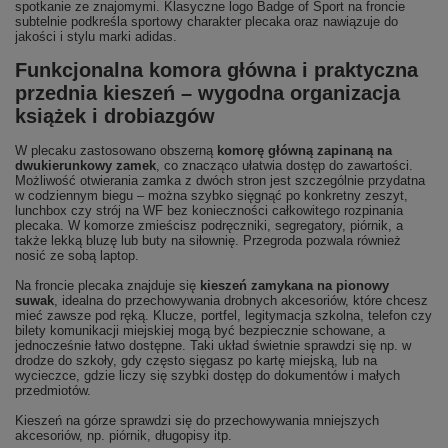
spotkanie ze znajomymi. Klasyczne logo Badge of Sport na froncie
subtelnie podkreśla sportowy charakter plecaka oraz nawiązuje do
jakości i stylu marki adidas.
Funkcjonalna komora główna i praktyczna
przednia kieszeń – wygodna organizacja
książek i drobiazgów
W plecaku zastosowano obszerną
komorę główną zapinaną na
dwukierunkowy zamek
, co znacząco ułatwia dostęp do zawartości.
Możliwość otwierania zamka z dwóch stron jest szczególnie przydatna
w codziennym biegu – można szybko sięgnąć po konkretny zeszyt,
lunchbox czy strój na WF bez konieczności całkowitego rozpinania
plecaka. W komorze zmieścisz podręczniki, segregatory, piórnik, a
także lekką bluzę lub buty na siłownię. Przegroda pozwala również
nosić ze sobą laptop.
Na froncie plecaka znajduje się
kieszeń zamykana na pionowy
suwak
, idealna do przechowywania drobnych akcesoriów, które chcesz
mieć zawsze pod ręką. Klucze, portfel, legitymacja szkolna, telefon czy
bilety komunikacji miejskiej mogą być bezpiecznie schowane, a
jednocześnie łatwo dostępne. Taki układ świetnie sprawdzi się np. w
drodze do szkoły, gdy często sięgasz po kartę miejską, lub na
wycieczce, gdzie liczy się szybki dostęp do dokumentów i małych
przedmiotów.
Kieszeń na górze sprawdzi się do przechowywania mniejszych
akcesoriów, np. piórnik, długopisy itp.