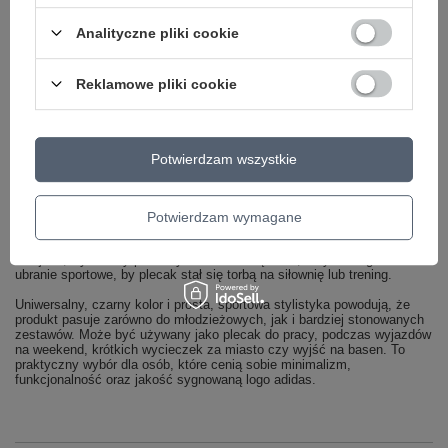
zwłaszcza w zatłoczonych szatniach, na siłowni czy w szkole, gdzie
często brakuje miejsca na uporządkowanie rzeczy.
Analityczne pliki cookie
Dzięki bocznym paskom kompresyjnym możesz regulować objętość,
aby uzyskać idealne dopasowanie. Kultowy branding adidas nadaje
Reklamowe pliki cookie
całości dodatkowego stylu.
Plecak szkolny i sportowy w jednym –
uniwersalny wybór dla ucznia, studenta i
Potwierdzam wszystkie
na co dzień
Dzięki połączeniu pojemnej komory, praktycznych kieszeni oraz
wygodnych szelek, ten model plecaka adidas świetnie sprawdza się w
Potwierdzam wymagane
wielu sytuacjach. W czasie roku szkolnego z łatwością zmieścisz w
nim podręczniki, zeszyty, piórnik, śniadaniówkę oraz strój na WF. Po
lekcjach, wystarczy przełożyć do środka ręcznik, buty treningowe i
ubranie sportowe, by plecak stał się torbą na siłownię lub trening.
Uniwersalny, czarny kolor i prosta, sportowa stylistyka powodują, że
produkt pasuje zarówno do młodzieżowych, jak i bardziej stonowanych
zestawów. Może być używany jako plecak do pracy, podczas wyjazdów
na weekend, krótkich wycieczek za miasto czy wyjść na basen. To
praktyczny wybór dla osób, które cenią sobie minimalizm,
funkcjonalność oraz jakość sygnowaną logo adidas.