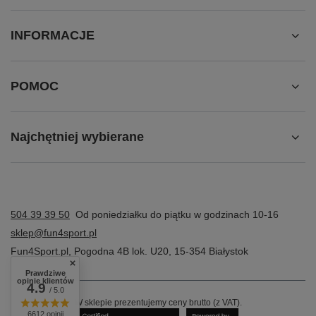
INFORMACJE
POMOC
Najchętniej wybierane
504 39 39 50
Od poniedziałku do piątku w godzinach 10-16
sklep@fun4sport.pl
Fun4Sport.pl
,
Pogodna 4B lok. U20
,
15-354
Białystok
Prawdziwe
opinie klientów
4.9
/ 5.0
W sklepie prezentujemy ceny brutto (z VAT).
6612 opinii