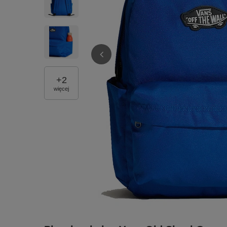
+
2
więcej