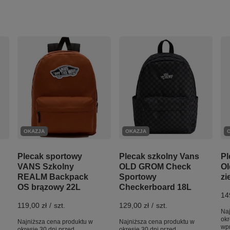
OKAZJA
OKAZJA
Plecak sportowy
Plecak szkolny Vans
Pl
VANS Szkolny
OLD GROM Check
Ol
REALM Backpack
Sportowy
zi
OS brązowy 22L
Checkerboard 18L
14
119,00 zł
/
szt.
129,00 zł
/
szt.
Naj
okr
Najniższa cena produktu w
Najniższa cena produktu w
wp
okresie 30 dni przed
okresie 30 dni przed