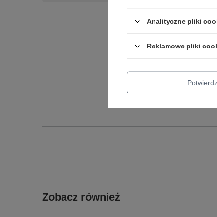
Analityczne pliki coo
Reklamowe pliki coo
Podmiot odpowied
Potwier
Zobacz również