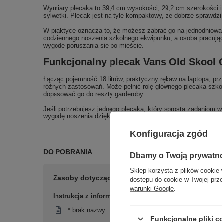
Wymiary plecaka to 39,4 cm wysokości, 29,2 cm szerokości i 
sylwetki. Plecak jest na tyle kompaktowy, że dobrze sprawdz
W praktyce oznacza to, że możesz zabrać go na jednodniową 
codziennego noszenia szkolnego ekwipunku, a osoba pracująca
wygodę poruszania się po mieście.
Funkcjonalny plecak Vans Old Skool G
Łącząc pojemność 18 litrów, praktyczny rękaw na laptopa, p
różnych zastosowań. Może pełnić rolę głównego plecaka szkol
dopasować go do reszty garderoby.
Jeśli potrzebujesz jednego plecaka, który sprosta zadaniom w
wygodę noszenia dzięki wyściełanym szelkom i wytrzymałym m
Konfiguracja zgód
DO POBRANIA
Dbamy o Twoją prywatn
Sklep korzysta z plików cookie 
Zasoby dotyczące bezpieczeństwa i produktów
dostępu do cookie w Twojej prz
warunki Google
.
Instrukcja z informacją o bezpieczeństwie
* brak nazwy
Funkcjonalne pliki 