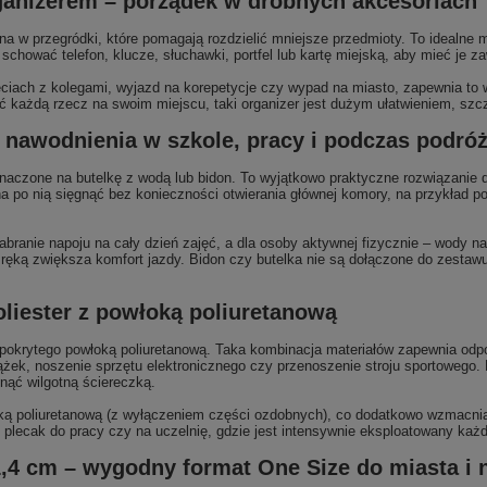
rganizerem – porządek w drobnych akcesoriach
a w przegródki, które pomagają rozdzielić mniejsze przedmioty. To idealne m
hować telefon, klucze, słuchawki, portfel lub kartę miejską, aby mieć je z
ęciach z kolegami, wyjazd na korepetycje czy wypad na miasto, zapewnia to w
eć każdą rzecz na swoim miejscu, taki organizer jest dużym ułatwieniem, szc
 nawodnienia w szkole, pracy i podczas podró
czone na butelkę z wodą lub bidon. To wyjątkowo praktyczne rozwiązanie dl
 po nią sięgnąć bez konieczności otwierania głównej komory, na przykład p
branie napoju na cały dzień zajęć, a dla osoby aktywnej fizycznie – wody na
ręką zwiększa komfort jazdy. Bidon czy butelka nie są dołączone do zestaw
liester z powłoką poliuretanową
pokrytego powłoką poliuretanową. Taka kombinacja materiałów zapewnia odp
ążek, noszenie sprzętu elektronicznego czy przenoszenie stroju sportowego.
ąć wilgotną ściereczką.
ą poliuretanową (z wyłączeniem części ozdobnych), co dodatkowo wzmacnia 
 plecak do pracy czy na uczelnię, gdzie jest intensywnie eksploatowany każ
,4 cm – wygodny format One Size do miasta i 