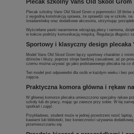
Plecak szkolny Vans Old Skool Grom 
Plecak szkolny Vans Old Skool Grom o pojemności 18 litrów z
z wygodną konstrukcją sprawia, że sprawdzi się w szkole, n
śniadaniówkę oraz dodatkowe akcesoria, utrzymując porządek 
Wyściełane paski naramienne odciążają plecy i ramiona, dzię
w trakcie podróży komunikacją miejską. Regulacja długości sz
Sportowy i klasyczny design plecaka V
Model Vans Old Skool Grom łączy sportowy charakter z minima
dżinsów i bluzy, poprzez stroje bardziej casualowe, aż po pro
czemu można używać go jako podstawowego plecaka na co d
Ten model jest odpowiedni dla osób w każdym wieku i bez podzi
zajęcia.
Praktyczna komora główna i rękaw na 
W głównej komorze plecaka umieszczono specjalny rękaw prz
szkoły lub do pracy, mając go zawsze przy sobie. W tej same
spotkań i zajęć.
Przykładowo, student może w jednej przestrzeni nosić laptop, 
kawiarni lub biblioteki, bez konieczności używania dodatkowej
przemieszczaniu się.