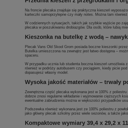
Przednia kieszeń z przegródkami i o
Na froncie plecaka znajduje się praktyczna kieszeń wyposażon
karteczki samoprzylepne czy mały notes. Można tam również sc
W codziennych sytuacjach, takich jak szybkie wyjście po zaj
plecaka w poszukiwaniu drobiazgów. Dla osób, które lubią mi
Kieszonka na butelkę z wodą – nawyk
Plecak Vans Old Skool Grom posiada boczne kieszonki przezna
Butelka umieszczona na zewnątrz jest łatwo dostępna – można
spaceru.
W przypadku ucznia lub studenta boczna kieszeń umożliwia za
również w podróży autobusem czy pociągiem, kiedy picie pod 
dopasujesz własny model.
Wysoka jakość materiałów – trwały po
Zewnętrzna część plecaka wykonana jest w 100% z poliestru 
dobrze znosi regularne wkładanie i wyjmowanie cięższych ksi
ewentualne zabrudzenia można w większości przypadków usun
Podszewka również wykonana jest ze 100% poliestru z powłok
jako główny plecak szkolny przez wiele sezonów, a także jako
Kompaktowe wymiary 39,4 x 29,2 x 11