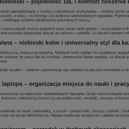
niebieski – pojemność 18L i komfort noszenia 
ostał zaprojektowany z myślą o codziennym użytkowaniu – zarówno przez ucz
a uczelni, w pracy, na treningu czy podczas weekendowych wypadów. Pojemna 
i ułatwiając szybkie odnalezienie potrzebnych rzeczy.
ki czemu plecak można wygodnie nosić przez wiele godzin – na przykład w dr
elek pozwala dopasować plecak do wzrostu i sylwetki, co doceni zarówno młod
ans – niebieski kolor i uniwersalny styl dla k
listyczną, klasyczną estetyką. Niebieski kolor nadaje mu wyjatkowy wygląd,
ste zestawy do pracy lub na uczelnię. Uniwersalna barwa sprawia, że plecak pa
zień.
ału na płeć – świetnie zaprezentuje się zarówno na plecach nastolatka w dro
laptopa – organizacja miejsca do nauki i prac
eznaczony na większość standardowych laptopów. Dzięki temu komputer prz
j komorze z łatwością zmieszczą się podręczniki, notatniki, zeszyty w form
materiały do nauki i ładowarkę, a uczeń – podręczniki, zeszyty i piórnik. Os
 torby na sprzęt elektroniczny. Rękaw stabilizuje urządzenie i ułatwia utrzy