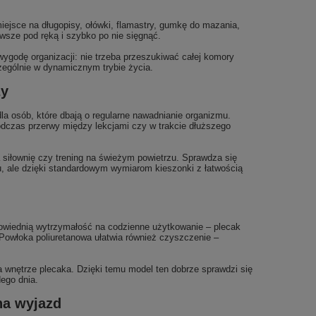
iejsce na długopisy, ołówki, flamastry, gumkę do mazania,
awsze pod ręką i szybko po nie sięgnąć.
ygodę organizacji: nie trzeba przeszukiwać całej komory
zególnie w dynamicznym trybie życia.
ży
a osób, które dbają o regularne nawadnianie organizmu.
odczas przerwy między lekcjami czy w trakcie dłuższego
 siłownię czy trening na świeżym powietrzu. Sprawdza się
u, ale dzięki standardowym wymiarom kieszonki z łatwością
owiednią wytrzymałość na codzienne użytkowanie – plecak
 Powłoka poliuretanowa ułatwia również czyszczenie –
wnętrze plecaka. Dzięki temu model ten dobrze sprawdzi się
dego dnia.
na wyjazd