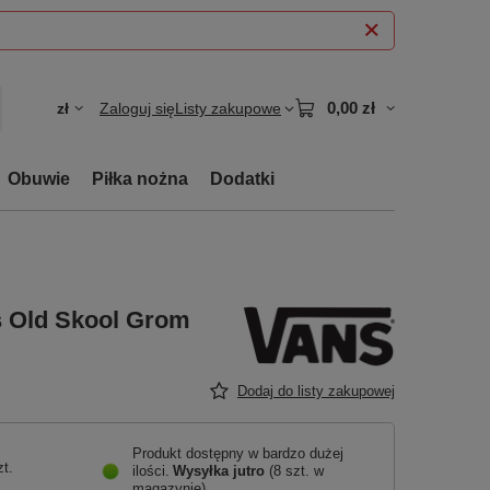
0,00 zł
zł
Zaloguj się
Listy zakupowe
Obuwie
Piłka nożna
Dodatki
s Old Skool Grom
Dodaj do listy zakupowej
Produkt dostępny w bardzo dużej
zt.
ilości
Wysyłka
jutro
(8 szt. w
magazynie)