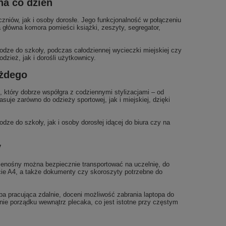
na co dzień
niów, jak i osoby dorosłe. Jego funkcjonalność w połączeniu
główna komora pomieści książki, zeszyty, segregator,
odze do szkoły, podczas całodziennej wycieczki miejskiej czy
zież, jak i dorośli użytkownicy.
ażdego
 który dobrze współgra z codziennymi stylizacjami – od
suje zarówno do odzieży sportowej, jak i miejskiej, dzięki
dze do szkoły, jak i osoby dorosłej idącej do biura czy na
y
enośny można bezpiecznie transportować na uczelnię, do
acie A4, a także dokumenty czy skoroszyty potrzebne do
oba pracująca zdalnie, doceni możliwość zabrania laptopa do
manie porządku wewnątrz plecaka, co jest istotne przy częstym