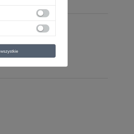
rysiak
Więcej
wszystkie
a