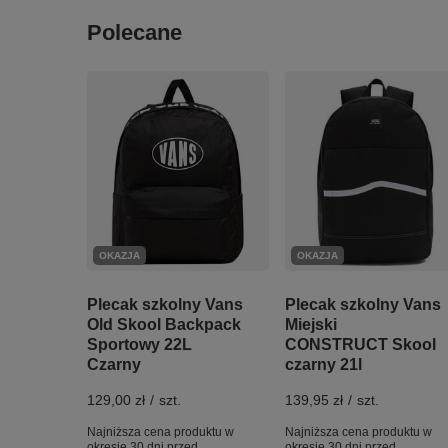
Polecane
OKAZJA
OKAZJA
Plecak szkolny Vans
Plecak szkolny Vans
Old Skool Backpack
Miejski
Sportowy 22L
CONSTRUCT Skool
Czarny
czarny 21l
129,00 zł
/
szt.
139,95 zł
/
szt.
Najniższa cena produktu w
Najniższa cena produktu w
okresie 30 dni przed
okresie 30 dni przed