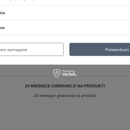
kie
Marka
VANS
kie
zialny za ten produkt na terenie UE
DOMOWEZAKUPY24.PL Błażej Gaw
Symbol
VN000H5610Z1
Gwarancja
24 miesiące gwarancji na produkt!
dzam wymagane
Potwierdzam 
Bezpieczeństwo - rodzaj ostrzeżenia
Bezpieczeństwo - rodzaj ostrzeżeni
24 MIESIĄCE GWARANCJI NA PRODUKT!
24 miesiące gwarancji na produkt!