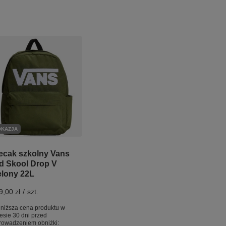
OKAZJA
ecak szkolny Vans
d Skool Drop V
elony 22L
9,00 zł
/
szt.
niższa cena produktu w
esie 30 dni przed
rowadzeniem obniżki: