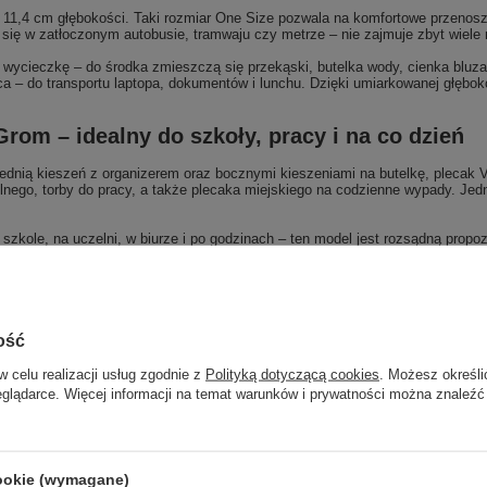
11,4 cm głębokości. Taki rozmiar One Size pozwala na komfortowe przenosze
i się w zatłoczonym autobusie, tramwaju czy metrze – nie zajmuje zbyt wiele
wycieczkę – do środka zmieszczą się przekąski, butelka wody, cienka bluza
 – do transportu laptopa, dokumentów i lunchu. Dzięki umiarkowanej głęboko
rom – idealny do szkoły, pracy i na co dzień
rzednią kieszeń z organizerem oraz bocznymi kieszeniami na butelkę, pleca
nego, torby do pracy, a także plecaka miejskiego na codzienne wypady. Jedn
 szkole, na uczelni, w biurze i po godzinach – ten model jest rozsądną prop
ateriałom oraz pozwala bezpiecznie przewozić laptop i najważniejsze akces
ość
w celu realizacji usług zgodnie z
Polityką dotyczącą cookies
. Możesz określi
eglądarce. Więcej informacji na temat warunków i prywatności można znaleźć
cookie (wymagane)