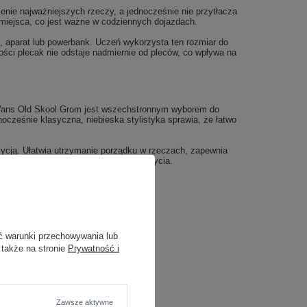
nie najważniejszych rzeczy, a jednocześnie nie przytłacza
 miejsca, co jest ważne w codziennych dojazdach.
, aparat lub powerbank. Uczeń wykorzysta ten rozmiar do
ści plecak nie odstaje nadmiernie od pleców, co wpływa na
k Vans Old Skool Grom jest wszechstronnym wyborem do
ocześnie klasyczna, niebieska stylistyka sprawia, że łatwo
ozycją. Ułatwia utrzymanie porządku w rzeczach, zapewnia
oria w codziennym, aktywnym trybie życia.
ć warunki przechowywania lub
 także na stronie
Prywatność i
Zawsze aktywne