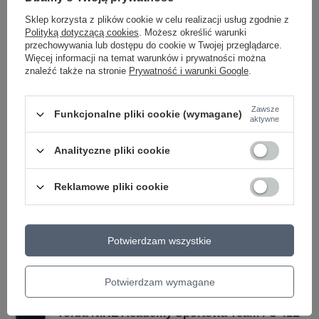
ostrzeżenia
ostrzeżenia
Sklep korzysta z plików cookie w celu realizacji usług zgodnie z
Polityką dotyczącą cookies
. Możesz określić warunki
przechowywania lub dostępu do cookie w Twojej przeglądarce.
Więcej informacji na temat warunków i prywatności można
24 MIESIĄCE GWARANCJI NA PRODUKT!
znaleźć także na stronie
Prywatność i warunki Google
.
24 miesiące gwarancji na produkt!
Zawsze
Funkcjonalne pliki cookie (wymagane)
aktywne
Zobacz również
Analityczne pliki cookie
Reklamowe pliki cookie
PROMOCJA
Torba sportowa NIKE Brasilia 9.5 41L Czarna r
S Treningowa
124,95 zł
/
szt.
Potwierdzam wszystkie
Najniższa cena produktu w okresie 30 dni przed
wprowadzeniem obniżki:
129,95 zł
-3%
Cena regularna:
179,99 zł
-31%
Potwierdzam wymagane
OKAZJA
Torba NIKE Academy Sportowa Team r S 41L