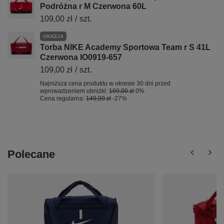
Podróżna r M Czerwona 60L
109,00 zł
/
szt.
OKAZJA
Torba NIKE Academy Sportowa Team r S 41L
Czerwona IO0919-657
109,00 zł
/
szt.
Najniższa cena produktu w okresie 30 dni przed
wprowadzeniem obniżki:
109,00 zł
0%
Cena regularna:
149,99 zł
-27%
Polecane