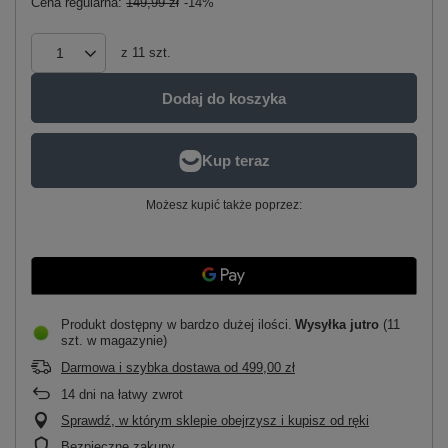
Cena regularna:
149,99 zł
-14%
z
11
szt.
Dodaj do koszyka
Możesz kupić także poprzez:
Produkt dostępny w bardzo dużej ilości
Wysyłka
jutro
(11
szt. w magazynie)
Darmowa i szybka dostawa
od
499,00 zł
14
dni na łatwy zwrot
Sprawdź, w którym sklepie obejrzysz i kupisz od ręki
Bezpieczne zakupy