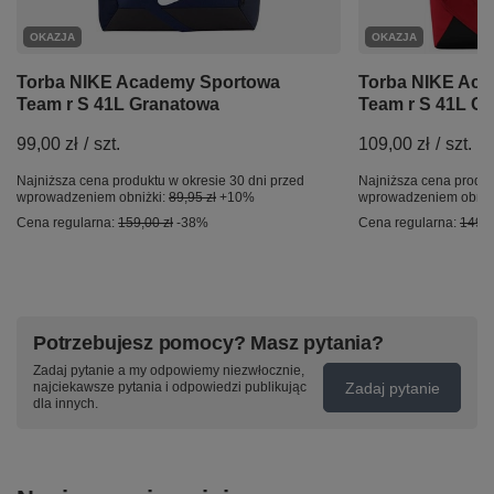
OKAZJA
OKAZJA
Torba NIKE Academy Sportowa
Torba NIKE Ac
Team r S 41L Granatowa
Team r S 41L C
99,00 zł
/
szt.
109,00 zł
/
szt.
Najniższa cena produktu w okresie 30 dni przed
Najniższa cena produk
wprowadzeniem obniżki:
89,95 zł
+10%
wprowadzeniem obniż
Cena regularna:
159,00 zł
-38%
Cena regularna:
149,9
Potrzebujesz pomocy? Masz pytania?
Zadaj pytanie a my odpowiemy niezwłocznie,
Zadaj pytanie
najciekawsze pytania i odpowiedzi publikując
dla innych.