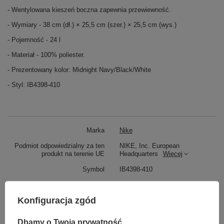
- Wentylowana kieszeń boczna zapewnia przewiewność.
- Wymiary - 38 cm (dł.) × 25,5 cm (szer.) × 25,5 cm (wys.)
- Pojemność - 24 l
- Materiał - 100% poliester.
- Prezentowany kolor: Midnight Navy/Black/White
- Styl: IB4398-410
Marka
Nike
Podmiot odpowiedzialny za ten
NIKE, Inc. European
produkt na terenie UE
Headquarters
Więcej
Symbol
IB4398-410
Gwarancja
24 miesiące gwarancji na
produkt!
Konfiguracja zgód
Stan
Nowy
Dbamy o Twoją prywatność
Bezpieczeństwo - rodzaj
Bezpieczeństwo - rodzaj