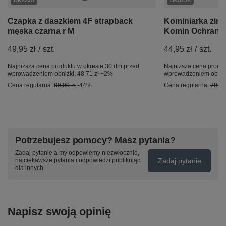
OKAZJA
OKAZJA
Czapka z daszkiem 4F strapback
Kominiarka zim
męska czarna r M
Komin Ochrania
49,95 zł
/
szt.
44,95 zł
/
szt.
Najniższa cena produktu w okresie 30 dni przed
Najniższa cena produk
wprowadzeniem obniżki:
48,71 zł
+2%
wprowadzeniem obniż
Cena regularna:
89,99 zł
-44%
Cena regularna:
79,99
Potrzebujesz pomocy? Masz pytania?
Zadaj pytanie a my odpowiemy niezwłocznie,
Zadaj pytanie
najciekawsze pytania i odpowiedzi publikując
dla innych.
Napisz swoją opinię