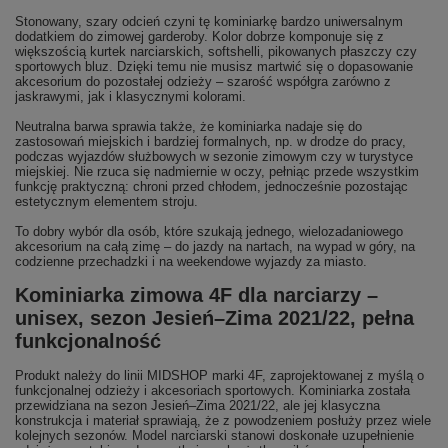
Stonowany, szary odcień czyni tę kominiarkę bardzo uniwersalnym
dodatkiem do zimowej garderoby. Kolor dobrze komponuje się z
większością kurtek narciarskich, softshelli, pikowanych płaszczy czy
sportowych bluz. Dzięki temu nie musisz martwić się o dopasowanie
akcesorium do pozostałej odzieży – szarość współgra zarówno z
jaskrawymi, jak i klasycznymi kolorami.
Neutralna barwa sprawia także, że kominiarka nadaje się do
zastosowań miejskich i bardziej formalnych, np. w drodze do pracy,
podczas wyjazdów służbowych w sezonie zimowym czy w turystyce
miejskiej. Nie rzuca się nadmiernie w oczy, pełniąc przede wszystkim
funkcję praktyczną: chroni przed chłodem, jednocześnie pozostając
estetycznym elementem stroju.
To dobry wybór dla osób, które szukają jednego, wielozadaniowego
akcesorium na całą zimę – do jazdy na nartach, na wypad w góry, na
codzienne przechadzki i na weekendowe wyjazdy za miasto.
Kominiarka zimowa 4F dla narciarzy –
unisex, sezon Jesień–Zima 2021/22, pełna
funkcjonalność
Produkt należy do linii MIDSHOP marki 4F, zaprojektowanej z myślą o
funkcjonalnej odzieży i akcesoriach sportowych. Kominiarka została
przewidziana na sezon Jesień–Zima 2021/22, ale jej klasyczna
konstrukcja i materiał sprawiają, że z powodzeniem posłuży przez wiele
kolejnych sezonów. Model narciarski stanowi doskonałe uzupełnienie