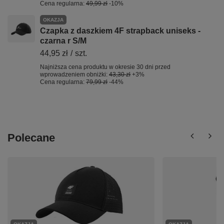
Cena regularna:
49,99 zł
-10%
OKAZJA
Czapka z daszkiem 4F strapback uniseks -
czarna r S/M
44,95 zł
/
szt.
Najniższa cena produktu w okresie 30 dni przed
wprowadzeniem obniżki:
43,30 zł
+3%
Cena regularna:
79,99 zł
-44%
Polecane