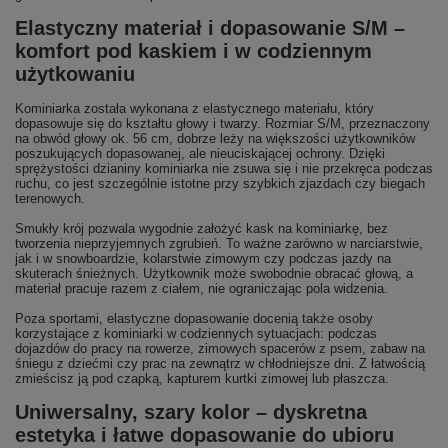
Elastyczny materiał i dopasowanie S/M –
komfort pod kaskiem i w codziennym
użytkowaniu
Kominiarka została wykonana z elastycznego materiału, który
dopasowuje się do kształtu głowy i twarzy. Rozmiar S/M, przeznaczony
na obwód głowy ok. 56 cm, dobrze leży na większości użytkowników
poszukujących dopasowanej, ale nieuciskającej ochrony. Dzięki
sprężystości dzianiny kominiarka nie zsuwa się i nie przekręca podczas
ruchu, co jest szczególnie istotne przy szybkich zjazdach czy biegach
terenowych.
Smukły krój pozwala wygodnie założyć kask na kominiarkę, bez
tworzenia nieprzyjemnych zgrubień. To ważne zarówno w narciarstwie,
jak i w snowboardzie, kolarstwie zimowym czy podczas jazdy na
skuterach śnieżnych. Użytkownik może swobodnie obracać głową, a
materiał pracuje razem z ciałem, nie ograniczając pola widzenia.
Poza sportami, elastyczne dopasowanie docenią także osoby
korzystające z kominiarki w codziennych sytuacjach: podczas
dojazdów do pracy na rowerze, zimowych spacerów z psem, zabaw na
śniegu z dziećmi czy prac na zewnątrz w chłodniejsze dni. Z łatwością
zmieścisz ją pod czapką, kapturem kurtki zimowej lub płaszcza.
Uniwersalny, szary kolor – dyskretna
estetyka i łatwe dopasowanie do ubioru