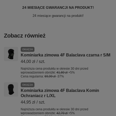
24 MIESIĄCE GWARANCJI NA PRODUKT!
24 miesiące gwarancji na produkt!
Zobacz również
OKAZJA
Kominiarka zimowa 4F Balaclava czarna r S/M
44,00 zł
/
szt.
Najniższa cena produktu w okresie 30 dni przed
wprowadzeniem obniżki:
41,80 zł
+5%
Cena regularna:
69,99 zł
-37%
OKAZJA
Kominiarka zimowa 4F Balaclava Komin
Ochraniacz r L/XL
44,95 zł
/
szt.
Najniższa cena produktu w okresie 30 dni przed
wprowadzeniem obniżki:
42,70 zł
+5%