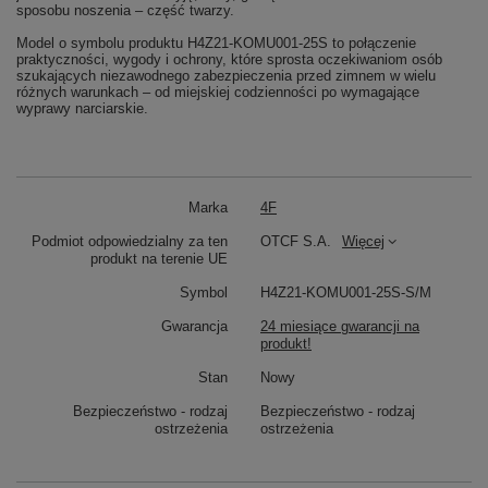
sposobu noszenia – część twarzy.
Model o symbolu produktu H4Z21-KOMU001-25S to połączenie
praktyczności, wygody i ochrony, które sprosta oczekiwaniom osób
szukających niezawodnego zabezpieczenia przed zimnem w wielu
różnych warunkach – od miejskiej codzienności po wymagające
wyprawy narciarskie.
Marka
4F
Podmiot odpowiedzialny za ten
OTCF S.A.
Więcej
produkt na terenie UE
Symbol
H4Z21-KOMU001-25S-S/M
Gwarancja
24 miesiące gwarancji na
produkt!
Stan
Nowy
Bezpieczeństwo - rodzaj
Bezpieczeństwo - rodzaj
ostrzeżenia
ostrzeżenia