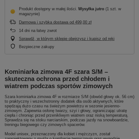
Produkt dostępny w małej ilości
Wysyłka
jutro
(1 szt. w
magazynie)
Darmowa i szybka dostawa
od
499,00 zł
14
dni na łatwy zwrot
Sprawdź, w którym sklepie obejrzysz i kupisz od ręki
Bezpieczne zakupy
Kominiarka zimowa 4F szara S/M –
skuteczna ochrona przed chłodem i
wiatrem podczas sportów zimowych
Szara kominiarka zimowa 4F w rozmiarze S/M (obwód głowy ok. 56 cm)
to praktyczny i wszechstronny dodatek dla osób aktywnych, które
spędzają dużo czasu na świeżym powietrzu w sezonie jesienno-
zimowym. Zapewnia osłonę twarzy, szyi i głowy, ograniczając utratę
ciepła i chroniąc przed przenikliwym wiatrem oraz niską temperaturą.
Sprawdza się na stoku narciarskim, podczas jazdy na snowboardzie,
treningu biegowego czy zimowych spacerów.
Model unisex, przeznaczony dla kobiet i mężczyzn, został
zaprojektowany z myślą o komforcie termicznym oraz wygodzie