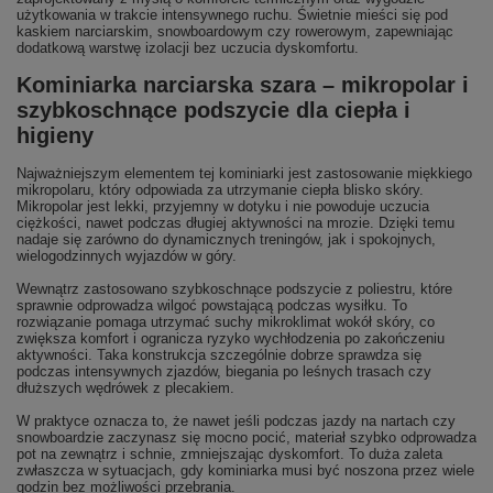
użytkowania w trakcie intensywnego ruchu. Świetnie mieści się pod
kaskiem narciarskim, snowboardowym czy rowerowym, zapewniając
dodatkową warstwę izolacji bez uczucia dyskomfortu.
Kominiarka narciarska szara – mikropolar i
szybkoschnące podszycie dla ciepła i
higieny
Najważniejszym elementem tej kominiarki jest zastosowanie miękkiego
mikropolaru, który odpowiada za utrzymanie ciepła blisko skóry.
Mikropolar jest lekki, przyjemny w dotyku i nie powoduje uczucia
ciężkości, nawet podczas długiej aktywności na mrozie. Dzięki temu
nadaje się zarówno do dynamicznych treningów, jak i spokojnych,
wielogodzinnych wyjazdów w góry.
Wewnątrz zastosowano szybkoschnące podszycie z poliestru, które
sprawnie odprowadza wilgoć powstającą podczas wysiłku. To
rozwiązanie pomaga utrzymać suchy mikroklimat wokół skóry, co
zwiększa komfort i ogranicza ryzyko wychłodzenia po zakończeniu
aktywności. Taka konstrukcja szczególnie dobrze sprawdza się
podczas intensywnych zjazdów, biegania po leśnych trasach czy
dłuższych wędrówek z plecakiem.
W praktyce oznacza to, że nawet jeśli podczas jazdy na nartach czy
snowboardzie zaczynasz się mocno pocić, materiał szybko odprowadza
pot na zewnątrz i schnie, zmniejszając dyskomfort. To duża zaleta
zwłaszcza w sytuacjach, gdy kominiarka musi być noszona przez wiele
godzin bez możliwości przebrania.