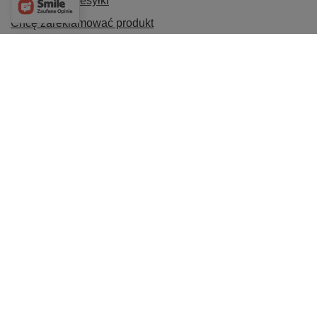
Śledzenie przesyłki
Chcę zareklamować produkt
Chcę odstąpić od umowy
Chcę wymienić produkt
Kontakt
Konto
INFORMACJE
POMOC
Najchętniej wybierane