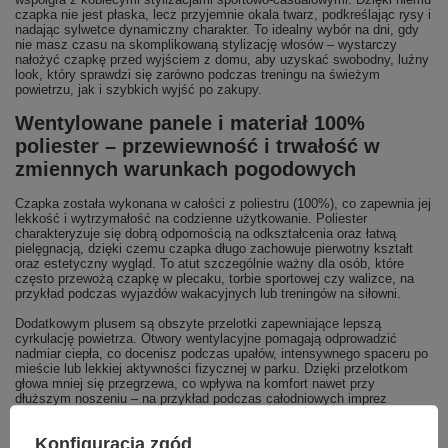
czapka nie jest płaska, lecz przyjemnie okala twarz, podkreślając rysy i
nadając sylwetce dynamiczny charakter. To idealny wybór na dni, gdy
nie masz czasu na skomplikowaną stylizację włosów – wystarczy
nałożyć czapkę przed wyjściem z domu, aby uzyskać swobodny, luźny
look, który sprawdzi się zarówno podczas treningu na świeżym
powietrzu, jak i szybkich wyjść po zakupy.
Wentylowane panele i materiał 100%
poliester – przewiewność i trwałość w
zmiennych warunkach pogodowych
Czapka została wykonana w całości z poliestru (100%), co zapewnia jej
lekkość i wytrzymałość na codzienne użytkowanie. Poliester
charakteryzuje się dobrą odpornością na odkształcenia oraz łatwą
pielęgnacją, dzięki czemu czapka długo zachowuje pierwotny kształt
oraz estetyczny wygląd. To atut szczególnie ważny dla osób, które
często przewożą czapkę w plecaku, torbie sportowej czy walizce, na
przykład podczas wyjazdów wakacyjnych lub treningów na siłowni.
Dodatkowym plusem są obszyte przelotki zapewniające lepszą
cyrkulację powietrza. Otwory wentylacyjne pomagają odprowadzić
nadmiar ciepła, co docenisz podczas upałów, intensywnego spaceru po
mieście lub lekkiej aktywności fizycznej w parku. Dzięki przelotkom
głowa mniej się przegrzewa, co wpływa na komfort nawet przy
dłuższym noszeniu – na przykład podczas całodniowych imprez
plenerowych, wydarzeń sportowych albo długich spacerów
turystycznych po nowych miejscach.
Konfiguracja zgód