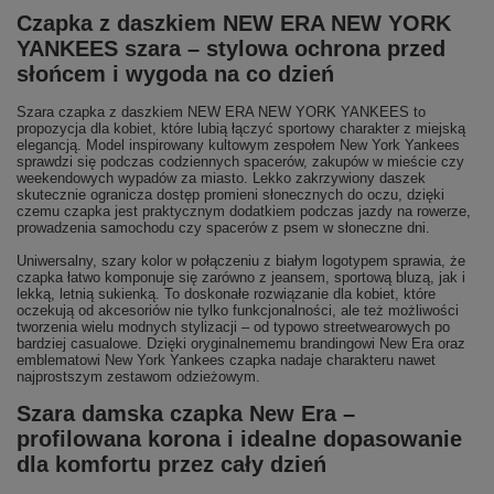
Czapka z daszkiem NEW ERA NEW YORK
YANKEES szara – stylowa ochrona przed
słońcem i wygoda na co dzień
Szara czapka z daszkiem NEW ERA NEW YORK YANKEES to
propozycja dla kobiet, które lubią łączyć sportowy charakter z miejską
elegancją. Model inspirowany kultowym zespołem New York Yankees
sprawdzi się podczas codziennych spacerów, zakupów w mieście czy
weekendowych wypadów za miasto. Lekko zakrzywiony daszek
skutecznie ogranicza dostęp promieni słonecznych do oczu, dzięki
czemu czapka jest praktycznym dodatkiem podczas jazdy na rowerze,
prowadzenia samochodu czy spacerów z psem w słoneczne dni.
Uniwersalny, szary kolor w połączeniu z białym logotypem sprawia, że
czapka łatwo komponuje się zarówno z jeansem, sportową bluzą, jak i
lekką, letnią sukienką. To doskonałe rozwiązanie dla kobiet, które
oczekują od akcesoriów nie tylko funkcjonalności, ale też możliwości
tworzenia wielu modnych stylizacji – od typowo streetwearowych po
bardziej casualowe. Dzięki oryginalnememu brandingowi New Era oraz
emblematowi New York Yankees czapka nadaje charakteru nawet
najprostszym zestawom odzieżowym.
Szara damska czapka New Era –
profilowana korona i idealne dopasowanie
dla komfortu przez cały dzień