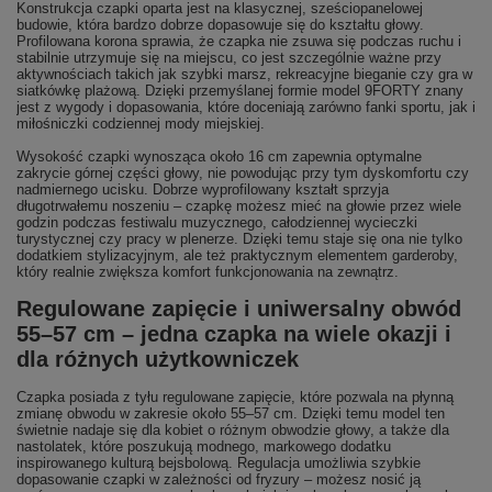
Konstrukcja czapki oparta jest na klasycznej, sześciopanelowej
budowie, która bardzo dobrze dopasowuje się do kształtu głowy.
Profilowana korona sprawia, że czapka nie zsuwa się podczas ruchu i
stabilnie utrzymuje się na miejscu, co jest szczególnie ważne przy
aktywnościach takich jak szybki marsz, rekreacyjne bieganie czy gra w
siatkówkę plażową. Dzięki przemyślanej formie model 9FORTY znany
jest z wygody i dopasowania, które doceniają zarówno fanki sportu, jak i
miłośniczki codziennej mody miejskiej.
Wysokość czapki wynosząca około 16 cm zapewnia optymalne
zakrycie górnej części głowy, nie powodując przy tym dyskomfortu czy
nadmiernego ucisku. Dobrze wyprofilowany kształt sprzyja
długotrwałemu noszeniu – czapkę możesz mieć na głowie przez wiele
godzin podczas festiwalu muzycznego, całodziennej wycieczki
turystycznej czy pracy w plenerze. Dzięki temu staje się ona nie tylko
dodatkiem stylizacyjnym, ale też praktycznym elementem garderoby,
który realnie zwiększa komfort funkcjonowania na zewnątrz.
Regulowane zapięcie i uniwersalny obwód
55–57 cm – jedna czapka na wiele okazji i
dla różnych użytkowniczek
Czapka posiada z tyłu regulowane zapięcie, które pozwala na płynną
zmianę obwodu w zakresie około 55–57 cm. Dzięki temu model ten
świetnie nadaje się dla kobiet o różnym obwodzie głowy, a także dla
nastolatek, które poszukują modnego, markowego dodatku
inspirowanego kulturą bejsbolową. Regulacja umożliwia szybkie
dopasowanie czapki w zależności od fryzury – możesz nosić ją