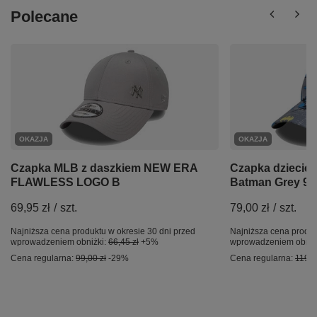
Polecane
OKAZJA
OKAZJA
Czapka MLB z daszkiem NEW ERA
Czapka dzieci
FLAWLESS LOGO B
Batman Grey 9FO
69,95 zł
/
szt.
79,00 zł
/
szt.
Najniższa cena produktu w okresie 30 dni przed
Najniższa cena produk
wprowadzeniem obniżki:
66,45 zł
+5%
wprowadzeniem obniż
Cena regularna:
99,00 zł
-29%
Cena regularna:
119,0