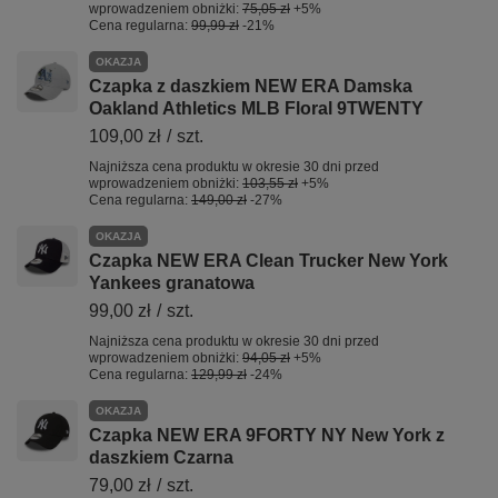
wprowadzeniem obniżki:
75,05 zł
+5%
Cena regularna:
99,99 zł
-21%
OKAZJA
Czapka z daszkiem NEW ERA Damska
Oakland Athletics MLB Floral 9TWENTY
109,00 zł
/
szt.
Najniższa cena produktu w okresie 30 dni przed
wprowadzeniem obniżki:
103,55 zł
+5%
Cena regularna:
149,00 zł
-27%
OKAZJA
Czapka NEW ERA Clean Trucker New York
Yankees granatowa
99,00 zł
/
szt.
Najniższa cena produktu w okresie 30 dni przed
wprowadzeniem obniżki:
94,05 zł
+5%
Cena regularna:
129,99 zł
-24%
OKAZJA
Czapka NEW ERA 9FORTY NY New York z
daszkiem Czarna
79,00 zł
/
szt.