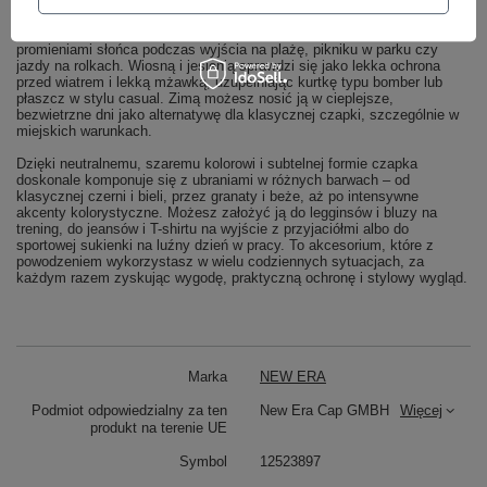
Szara czapka z daszkiem NEW ERA NEW YORK YANKEES łączy w
sobie funkcjonalność i modny, sportowy charakter, co czyni ją
wszechstronnym dodatkiem na każdą porę roku. Latem osłoni przed
promieniami słońca podczas wyjścia na plażę, pikniku w parku czy
jazdy na rolkach. Wiosną i jesienią sprawdzi się jako lekka ochrona
przed wiatrem i lekką mżawką, uzupełniając kurtkę typu bomber lub
płaszcz w stylu casual. Zimą możesz nosić ją w cieplejsze,
bezwietrzne dni jako alternatywę dla klasycznej czapki, szczególnie w
miejskich warunkach.
Dzięki neutralnemu, szaremu kolorowi i subtelnej formie czapka
doskonale komponuje się z ubraniami w różnych barwach – od
klasycznej czerni i bieli, przez granaty i beże, aż po intensywne
akcenty kolorystyczne. Możesz założyć ją do legginsów i bluzy na
trening, do jeansów i T-shirtu na wyjście z przyjaciółmi albo do
sportowej sukienki na luźny dzień w pracy. To akcesorium, które z
powodzeniem wykorzystasz w wielu codziennych sytuacjach, za
każdym razem zyskując wygodę, praktyczną ochronę i stylowy wygląd.
Marka
NEW ERA
Podmiot odpowiedzialny za ten
New Era Cap GMBH
Więcej
produkt na terenie UE
Symbol
12523897