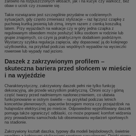
zarówno na rozpuszczonych włosach, jak i na kucyk czy warkocz, bez
obaw o ucisk czy zsuwanie się.
Takie rozwiązanie jest szczególnie przydatne w codziennych
sytuacjach, gdy często zmieniasz stylizacje – raz łączysz czapkę z
puchową kurtką jesienią lub zimą, innym razem z cienką koszulką
latem. Przy wyjazdach na wakacje czy w góry jedna czapka z
regulowanym obwodem może posłużyć kilku osobom w rodzinie lub
grupie znajomych, co czyni ją praktycznym dodatkiem podróżnym.
Wystarczy szybka regulacja zapięcia, aby dopasować ją do kolejnego
użytkownika, na przykład podczas wspólnych wypadów na wycieczki
rowerowe lub wypady nad jezioro.
Daszek z zakrzywionym profilem –
skuteczna bariera przed słońcem w mieście
i na wyjeździe
Charakterystyczny, zakrzywiony daszek pełni nie tylko funkcję
dekoracyjną, ale przede wszystkim praktyczną. Chroni oczy i górną
część twarzy przed nadmiernym nasłonecznieniem, co ułatwia
funkcjonowanie w ostrym świetle – na przykład podczas letnich
koncertów plenerowych, spacerów brzegiem morza czy przejażdżek na
hulajnodze elektrycznej po mieście. Odpowiednio wyprofilowany daszek
pomaga także ograniczyć odblaski, co może poprawić komfort widzenia
przy prowadzeniu samochodu lub obserwowaniu wydarzeń sportowych
na stadionie.
Zakrzywiony kształt daszka, typowy dla modeli bejsbolowych, świetnie
współgra z kobiecymi stylizacjami sportowo-casualowymi. Dzięki niemu