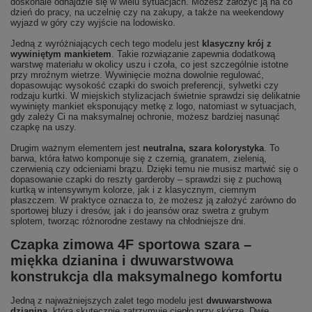
doskonale odnajdzie się w wielu sytuacjach. Możesz założyć ją na co
dzień do pracy, na uczelnię czy na zakupy, a także na weekendowy
wyjazd w góry czy wyjście na lodowisko.
Jedną z wyróżniających cech tego modelu jest
klasyczny krój z
wywiniętym mankietem
. Takie rozwiązanie zapewnia dodatkową
warstwę materiału w okolicy uszu i czoła, co jest szczególnie istotne
przy mroźnym wietrze. Wywinięcie można dowolnie regulować,
dopasowując wysokość czapki do swoich preferencji, sylwetki czy
rodzaju kurtki. W miejskich stylizacjach świetnie sprawdzi się delikatnie
wywinięty mankiet eksponujący metkę z logo, natomiast w sytuacjach,
gdy zależy Ci na maksymalnej ochronie, możesz bardziej nasunąć
czapkę na uszy.
Drugim ważnym elementem jest
neutralna, szara kolorystyka
. To
barwa, która łatwo komponuje się z czernią, granatem, zielenią,
czerwienią czy odcieniami brązu. Dzięki temu nie musisz martwić się o
dopasowanie czapki do reszty garderoby – sprawdzi się z puchową
kurtką w intensywnym kolorze, jak i z klasycznym, ciemnym
płaszczem. W praktyce oznacza to, że możesz ją założyć zarówno do
sportowej bluzy i dresów, jak i do jeansów oraz swetra z grubym
splotem, tworząc różnorodne zestawy na chłodniejsze dni.
Czapka zimowa 4F sportowa szara –
miękka dzianina i dwuwarstwowa
konstrukcja dla maksymalnego komfortu
Jedną z najważniejszych zalet tego modelu jest
dwuwarstwowa
dzianina
, która skutecznie zatrzymuje ciepło przy skórze. Dwie