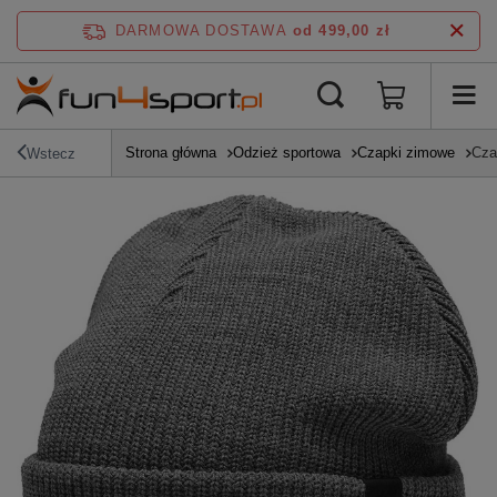
DARMOWA DOSTAWA
od 499,00 zł
Strona główna
Odzież sportowa
Czapki zimowe
Cza
Wstecz