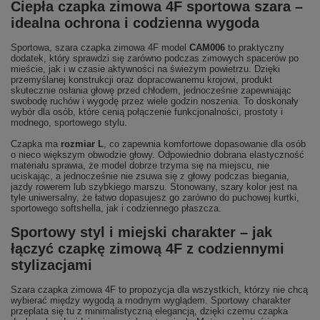
Ciepła czapka zimowa 4F sportowa szara –
idealna ochrona i codzienna wygoda
Sportowa, szara czapka zimowa 4F model
CAM006
to praktyczny
dodatek, który sprawdzi się zarówno podczas zimowych spacerów po
mieście, jak i w czasie aktywności na świeżym powietrzu. Dzięki
przemyślanej konstrukcji oraz dopracowanemu krojowi, produkt
skutecznie osłania głowę przed chłodem, jednocześnie zapewniając
swobodę ruchów i wygodę przez wiele godzin noszenia. To doskonały
wybór dla osób, które cenią połączenie funkcjonalności, prostoty i
modnego, sportowego stylu.
Czapka ma
rozmiar L
, co zapewnia komfortowe dopasowanie dla osób
o nieco większym obwodzie głowy. Odpowiednio dobrana elastyczność
materiału sprawia, że model dobrze trzyma się na miejscu, nie
uciskając, a jednocześnie nie zsuwa się z głowy podczas biegania,
jazdy rowerem lub szybkiego marszu. Stonowany, szary kolor jest na
tyle uniwersalny, że łatwo dopasujesz go zarówno do puchowej kurtki,
sportowego softshella, jak i codziennego płaszcza.
Sportowy styl i miejski charakter – jak
łączyć czapkę zimową 4F z codziennymi
stylizacjami
Szara czapka zimowa 4F to propozycja dla wszystkich, którzy nie chcą
wybierać między wygodą a modnym wyglądem. Sportowy charakter
przeplata się tu z minimalistyczną elegancją, dzięki czemu czapka