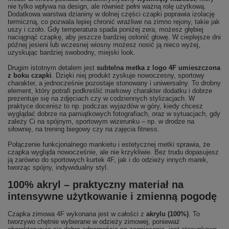
nie tylko wpływa na design, ale również pełni ważną rolę użytkową.
Dodatkowa warstwa dzianiny w dolnej części czapki poprawia izolację
termiczną, co pozwala lepiej chronić wrażliwe na zimno rejony, takie jak
uszy i czoło. Gdy temperatura spada poniżej zera, możesz głębiej
naciągnąć czapkę, aby jeszcze bardziej osłonić głowę. W cieplejsze dni
późnej jesieni lub wczesnej wiosny możesz nosić ją nieco wyżej,
uzyskując bardziej swobodny, miejski look.
Drugim istotnym detalem jest
subtelna metka z logo 4F umieszczona
z boku czapki
. Dzięki niej produkt zyskuje nowoczesny, sportowy
charakter, a jednocześnie pozostaje stonowany i uniwersalny. To drobny
element, który potrafi podkreślić markowy charakter dodatku i dobrze
prezentuje się na zdjęciach czy w codziennych stylizacjach. W
praktyce docenisz to np. podczas wyjazdów w góry, kiedy chcesz
wyglądać dobrze na pamiątkowych fotografiach, oraz w sytuacjach, gdy
zależy Ci na spójnym, sportowym wizerunku – np. w drodze na
siłownię, na trening biegowy czy na zajęcia fitness.
Połączenie funkcjonalnego mankietu i estetycznej metki sprawia, że
czapka wygląda nowocześnie, ale nie krzykliwie. Bez trudu dopasujesz
ją zarówno do sportowych kurtek 4F, jak i do odzieży innych marek,
tworząc spójny, indywidualny styl.
100% akryl – praktyczny materiał na
intensywne użytkowanie i zmienną pogodę
Czapka zimowa 4F wykonana jest w całości z
akrylu (100%)
. To
tworzywo chętnie wybierane w odzieży zimowej, ponieważ