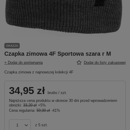
OKAZJA
Czapka zimowa 4F Sportowa szara r M
+ Dodaj do porównania
Dodaj do listy zakupowej
Czapka zimowa z najnowszej kolekcji 4F
34,95 zł
brutto
/
szt.
Najniższa cena produktu w okresie 30 dni przed wprowadzeniem
obniżki:
33,20 zł
+5%
Cena regularna:
59,00 zł
-41%
z
5
szt.