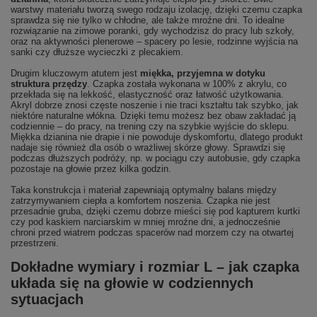
warstwy materiału tworzą swego rodzaju izolację, dzięki czemu czapka
sprawdza się nie tylko w chłodne, ale także mroźne dni. To idealne
rozwiązanie na zimowe poranki, gdy wychodzisz do pracy lub szkoły,
oraz na aktywności plenerowe – spacery po lesie, rodzinne wyjścia na
sanki czy dłuższe wycieczki z plecakiem.
Drugim kluczowym atutem jest
miękka, przyjemna w dotyku
struktura przędzy
. Czapka została wykonana w 100% z akrylu, co
przekłada się na lekkość, elastyczność oraz łatwość użytkowania.
Akryl dobrze znosi częste noszenie i nie traci kształtu tak szybko, jak
niektóre naturalne włókna. Dzięki temu możesz bez obaw zakładać ją
codziennie – do pracy, na trening czy na szybkie wyjście do sklepu.
Miękka dzianina nie drapie i nie powoduje dyskomfortu, dlatego produkt
nadaje się również dla osób o wrażliwej skórze głowy. Sprawdzi się
podczas dłuższych podróży, np. w pociągu czy autobusie, gdy czapka
pozostaje na głowie przez kilka godzin.
Taka konstrukcja i materiał zapewniają optymalny balans między
zatrzymywaniem ciepła a komfortem noszenia. Czapka nie jest
przesadnie gruba, dzięki czemu dobrze mieści się pod kapturem kurtki
czy pod kaskiem narciarskim w mniej mroźne dni, a jednocześnie
chroni przed wiatrem podczas spacerów nad morzem czy na otwartej
przestrzeni.
Dokładne wymiary i rozmiar L – jak czapka
układa się na głowie w codziennych
sytuacjach