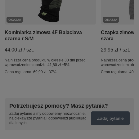
OKAZJA
OKAZJA
Kominiarka zimowa 4F Balaclava
Czapka zimowa 
czarna r S/M
szara
44,00 zł
/
szt.
29,95 zł
/
szt.
Najniższa cena produktu w okresie 30 dni przed
Najniższa cena produk
wprowadzeniem obniżki:
41,80 zł
+5%
wprowadzeniem obniż
Cena regularna:
69,99 zł
-37%
Cena regularna:
49,99
Potrzebujesz pomocy? Masz pytania?
Zadaj pytanie a my odpowiemy niezwłocznie,
Zadaj pytanie
najciekawsze pytania i odpowiedzi publikując
dla innych.