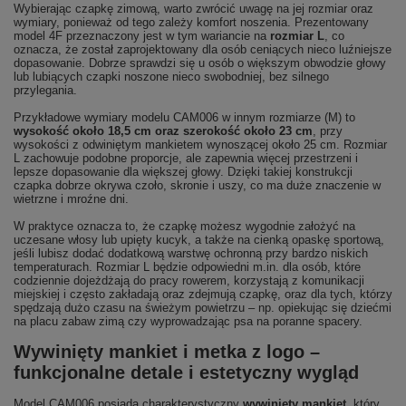
Wybierając czapkę zimową, warto zwrócić uwagę na jej rozmiar oraz
wymiary, ponieważ od tego zależy komfort noszenia. Prezentowany
model 4F przeznaczony jest w tym wariancie na
rozmiar L
, co
oznacza, że został zaprojektowany dla osób ceniących nieco luźniejsze
dopasowanie. Dobrze sprawdzi się u osób o większym obwodzie głowy
lub lubiących czapki noszone nieco swobodniej, bez silnego
przylegania.
Przykładowe wymiary modelu CAM006 w innym rozmiarze (M) to
wysokość około 18,5 cm oraz szerokość około 23 cm
, przy
wysokości z odwiniętym mankietem wynoszącej około 25 cm. Rozmiar
L zachowuje podobne proporcje, ale zapewnia więcej przestrzeni i
lepsze dopasowanie dla większej głowy. Dzięki takiej konstrukcji
czapka dobrze okrywa czoło, skronie i uszy, co ma duże znaczenie w
wietrzne i mroźne dni.
W praktyce oznacza to, że czapkę możesz wygodnie założyć na
uczesane włosy lub upięty kucyk, a także na cienką opaskę sportową,
jeśli lubisz dodać dodatkową warstwę ochronną przy bardzo niskich
temperaturach. Rozmiar L będzie odpowiedni m.in. dla osób, które
codziennie dojeżdżają do pracy rowerem, korzystają z komunikacji
miejskiej i często zakładają oraz zdejmują czapkę, oraz dla tych, którzy
spędzają dużo czasu na świeżym powietrzu – np. opiekując się dziećmi
na placu zabaw zimą czy wyprowadzając psa na poranne spacery.
Wywinięty mankiet i metka z logo –
funkcjonalne detale i estetyczny wygląd
Model CAM006 posiada charakterystyczny
wywinięty mankiet
, który