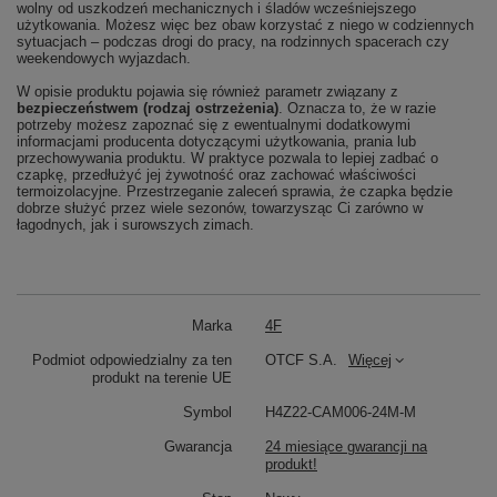
wolny od uszkodzeń mechanicznych i śladów wcześniejszego
użytkowania. Możesz więc bez obaw korzystać z niego w codziennych
sytuacjach – podczas drogi do pracy, na rodzinnych spacerach czy
weekendowych wyjazdach.
W opisie produktu pojawia się również parametr związany z
bezpieczeństwem (rodzaj ostrzeżenia)
. Oznacza to, że w razie
potrzeby możesz zapoznać się z ewentualnymi dodatkowymi
informacjami producenta dotyczącymi użytkowania, prania lub
przechowywania produktu. W praktyce pozwala to lepiej zadbać o
czapkę, przedłużyć jej żywotność oraz zachować właściwości
termoizolacyjne. Przestrzeganie zaleceń sprawia, że czapka będzie
dobrze służyć przez wiele sezonów, towarzysząc Ci zarówno w
łagodnych, jak i surowszych zimach.
Marka
4F
Podmiot odpowiedzialny za ten
OTCF S.A.
Więcej
produkt na terenie UE
Symbol
H4Z22-CAM006-24M-M
Gwarancja
24 miesiące gwarancji na
produkt!