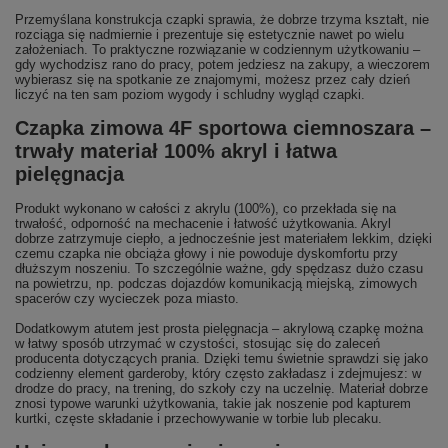
Przemyślana konstrukcja czapki sprawia, że dobrze trzyma kształt, nie
rozciąga się nadmiernie i prezentuje się estetycznie nawet po wielu
założeniach. To praktyczne rozwiązanie w codziennym użytkowaniu –
gdy wychodzisz rano do pracy, potem jedziesz na zakupy, a wieczorem
wybierasz się na spotkanie ze znajomymi, możesz przez cały dzień
liczyć na ten sam poziom wygody i schludny wygląd czapki.
Czapka zimowa 4F sportowa ciemnoszara –
trwały materiał 100% akryl i łatwa
pielęgnacja
Produkt wykonano w całości z akrylu (100%), co przekłada się na
trwałość, odporność na mechacenie i łatwość użytkowania. Akryl
dobrze zatrzymuje ciepło, a jednocześnie jest materiałem lekkim, dzięki
czemu czapka nie obciąża głowy i nie powoduje dyskomfortu przy
dłuższym noszeniu. To szczególnie ważne, gdy spędzasz dużo czasu
na powietrzu, np. podczas dojazdów komunikacją miejską, zimowych
spacerów czy wycieczek poza miasto.
Dodatkowym atutem jest prosta pielęgnacja – akrylową czapkę można
w łatwy sposób utrzymać w czystości, stosując się do zaleceń
producenta dotyczących prania. Dzięki temu świetnie sprawdzi się jako
codzienny element garderoby, który często zakładasz i zdejmujesz: w
drodze do pracy, na trening, do szkoły czy na uczelnię. Materiał dobrze
znosi typowe warunki użytkowania, takie jak noszenie pod kapturem
kurtki, częste składanie i przechowywanie w torbie lub plecaku.