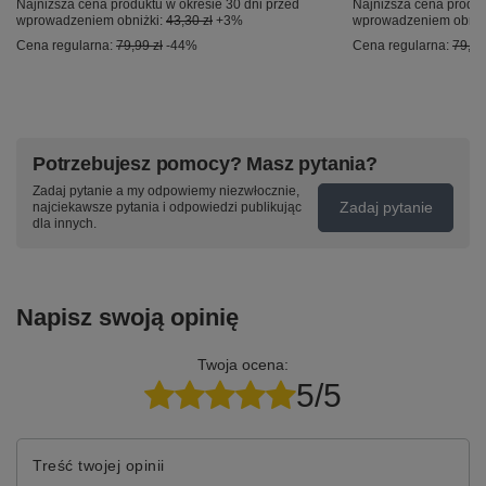
Najniższa cena produktu w okresie 30 dni przed
Najniższa cena produk
wprowadzeniem obniżki:
43,30 zł
+3%
wprowadzeniem obniż
Cena regularna:
79,99 zł
-44%
Cena regularna:
79,99
Potrzebujesz pomocy? Masz pytania?
Zadaj pytanie a my odpowiemy niezwłocznie,
Zadaj pytanie
najciekawsze pytania i odpowiedzi publikując
dla innych.
Napisz swoją opinię
Twoja ocena:
5/5
Treść twojej opinii