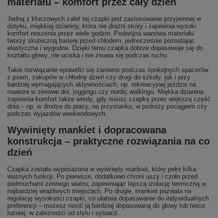
materiału – komfort przez cały dzień
Jedną z kluczowych zalet tej czapki jest zastosowanie przyjemnej w
dotyku, miękkiej dzianiny, która nie drażni skóry i zapewnia wysoki
komfort noszenia przez wiele godzin. Podwójna warstwa materiału
tworzy skuteczną barierę przed chłodem, jednocześnie pozostając
elastyczna i wygodna. Dzięki temu czapka dobrze dopasowuje się do
kształtu głowy, nie uciska i nie zsuwa się podczas ruchu.
Takie rozwiązanie sprawdzi się zarówno podczas spokojnych spacerów
z psem, zakupów w chłodny dzień czy drogi do szkoły, jak i przy
bardziej wymagających aktywnościach, np. rekreacyjnej jeździe na
rowerze w zimowe dni, joggingu czy nordic walkingu. Miękka dzianina
zapewnia komfort także wtedy, gdy nosisz czapkę przez większą część
dnia – np. w drodze do pracy, na przystanku, w podróży pociągiem czy
podczas wyjazdów weekendowych.
Wywinięty mankiet i dopracowana
konstrukcja – praktyczne rozwiązania na co
dzień
Czapka została wyposażona w wywinięty mankiet, który pełni kilka
ważnych funkcji. Po pierwsze, dodatkowo chroni uszy i czoło przed
podmuchami zimnego wiatru, zapewniając lepszą izolację termiczną w
najbardziej wrażliwych miejscach. Po drugie, mankiet pozwala na
regulację wysokości czapki, co ułatwia dopasowanie do indywidualnych
preferencji – możesz nosić ją bardziej dopasowaną do głowy lub nieco
luźniej, w zależności od stylu i sytuacji.