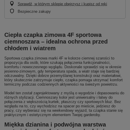
Sprawdź, w którym sklepie obejrzysz i kupisz od ręki
Bezpieczne zakupy
Ciepła czapka zimowa 4F sportowa
ciemnoszara – idealna ochrona przed
chłodem i wiatrem
Sportowa czapka zimowa marki 4F w kolorze ciemnej szarości to
propozycja dla osób, które szukają połączenia funkcjonalności,
komfortu i nowoczesnego wyglądu. Doskonale sprawdzi się w okresie
jesienno-zimowym, gdy temperatura spada, a wiatr staje się bardziej
odczuwalny. Dzięki dobrze przemyślanej konstrukcji oraz materiałowi,
który skutecznie zatrzymuje ciepło, czapka pomaga utrzymać komfort
termiczny podczas codziennych aktywności na świeżym powietrzu.
Model ten został zaprojektowany z myślą o wygodzie i dopasowaniu do
różnych stylizacji. Ciemnoszary kolor jest uniwersalny i łatwy do
połączenia z większością kurtek, płaszczy czy sportowych bluz. Bez
względu na to, czy wychodzisz na spacer po mieście, jedziesz do
pracy, czy wybierasz się na weekendowy wyjazd, ta czapka stanie się
praktycznym i estetycznym elementem Twojej garderoby.
Miękka dzianina i podwójna warstwa