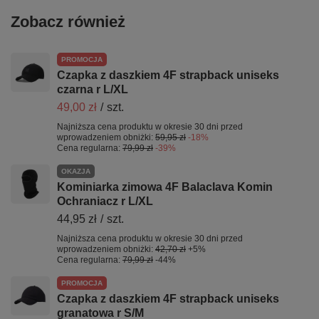
Zobacz również
PROMOCJA
Czapka z daszkiem 4F strapback uniseks
czarna r L/XL
49,00 zł
/
szt.
Najniższa cena produktu w okresie 30 dni przed
wprowadzeniem obniżki:
59,95 zł
-18%
Cena regularna:
79,99 zł
-39%
OKAZJA
Kominiarka zimowa 4F Balaclava Komin
Ochraniacz r L/XL
44,95 zł
/
szt.
Najniższa cena produktu w okresie 30 dni przed
wprowadzeniem obniżki:
42,70 zł
+5%
Cena regularna:
79,99 zł
-44%
PROMOCJA
Czapka z daszkiem 4F strapback uniseks
granatowa r S/M