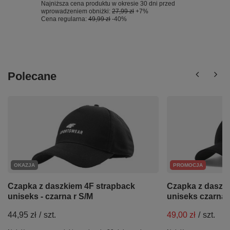
Najniższa cena produktu w okresie 30 dni przed
wprowadzeniem obniżki:
27,99 zł
+7%
Cena regularna:
49,99 zł
-40%
Polecane
OKAZJA
PROMOCJA
Czapka z daszkiem 4F strapback
Czapka z daszk
uniseks - czarna r S/M
uniseks czarna 
44,95 zł
/
szt.
49,00 zł
/
szt.