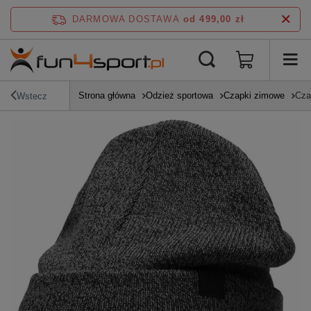
DARMOWA DOSTAWA
od 499,00 zł
Strona główna
Odzież sportowa
Czapki zimowe
Cza
Wstecz