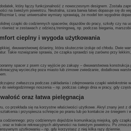
dodatek, który łączy funkcjonalność z nowoczesnym designem. Została zap
ści na świeżym powietrzu. Neutralna, szara barwa łatwo dopasuje się do wię
Rozmiar L oraz uniwersalne wymiary sprawiają, że model ten wygodnie dopas
olidnej czapki do codziennych spacerów, dojazdów do pracy, szkoły czy na 
ę również w zestawach z odzieżą treningową, np. podczas biegania, marszobi
mfort cieplny i wygoda użytkowania
kkiej, dwuwarstwowej dzianiny, która skutecznie izoluje od chłodu. Dwie wa
ur. Takie rozwiązanie sprawia, że czapka sprawdzi się zarówno przy lekkim,
 poranny spacer z psem czy wyjście po zakupy – dwuwarstwowa konstrukcja 
 rekreacyjną wycieczkę poza miasto lub zimowe zwiedzanie, dodatkowa warstw
nem.
czujesz zwłaszcza podczas zakładania i zdejmowania czapki wielokrotnie w 
że do wielogodzinnego noszenia – np. podczas całego dnia w pracy, gdy czę
trwałość oraz łatwa pielęgnacja
, co przekłada się na korzystne właściwości użytkowe. Akryl znany jest z do
ształcenia i przyspiesza schnięcie po praniu lub po kontakcie ze śniegiem i w
nia codziennego: przy codziennym dojeździe komunikacją miejską, gdy czapka
oraz w trakcie rekreacyjnych aktywności na świeżym powietrzu. Po zmoczeniu
tensywnym użytkowaniu – np. gdy korzystasz z niej kilka razy dziennie.