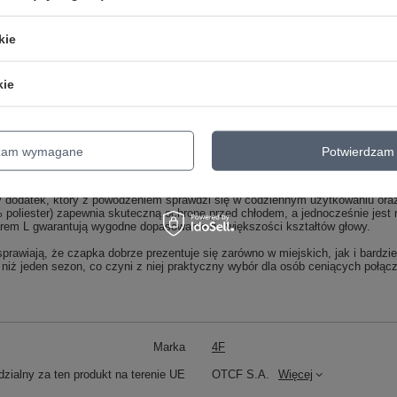
się do kształtu głowy, zapewniając stabilność i wygodę. Dzięki rozciągliwośc
rozmiaru L. To praktyczne rozwiązanie, gdy czapkę zamierzasz kupić jako p
kie
fortu nawet przy dłuższym noszeniu. Jest to szczególnie istotne, gdy spędz
kie
o czy długiego spaceru z dziećmi po parku. Brak uczucia drapania lub szorst
 czapki, co docenisz np. w sytuacji, gdy często przechodzisz z zewnątrz do w
yjściu na zewnątrz ponownie założyć, bez obawy o utratę kształtu.
dzam wymagane
Potwierdzam 
a czapka zimowa 4F na wiele sezonów
dodatek, który z powodzeniem sprawdzi się w codziennym użytkowaniu oraz
poliester) zapewnia skuteczną ochronę przed chłodem, a jednocześnie jest mi
rem L gwarantują wygodne dopasowanie do większości kształtów głowy.
sprawiają, że czapka dobrze prezentuje się zarówno w miejskich, jak i bardzi
niż jeden sezon, co czyni z niej praktyczny wybór dla osób ceniących połącze
Marka
4F
zialny za ten produkt na terenie UE
OTCF S.A.
Więcej