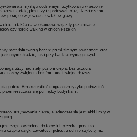
rojektowana z myślą o codziennym użytkowaniu w sezonie
kszości kurtek, płaszczy i sportowych bluz, dzięki czemu
owuje się do większości kształtów głowy.
uczelnię, a także na weekendowe wyjazdy poza miasto.
egów czy nordic walking w chłodniejsze dni.
rstwy materiału tworzą barierę przed zimnym powietrzem oraz
 jesiennym chłodzie, jak i przy bardziej wymagających,
pomaga utrzymać stały poziom ciepła, bez uczucia
a dzianiny zwiększa komfort, umożliwiając dłuższe
ciągu dnia. Brak szorstkości ogranicza ryzyko podrażnień
sto przemieszczasz się pomiędzy budynkami.
brego utrzymywania ciepła, a jednocześnie jest lekki i miły w
ilgocią.
 jest często wkładana do torby lub plecaka, podczas
 czapka dzięki zawartości poliestru schnie szybciej niż