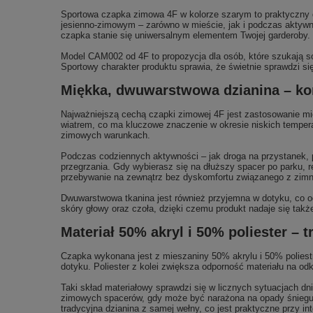
Sportowa czapka zimowa 4F w kolorze szarym to praktyczny 
jesienno-zimowym – zarówno w mieście, jak i podczas aktywno
czapka stanie się uniwersalnym elementem Twojej garderoby. 
Model CAM002 od 4F to propozycja dla osób, które szukają s
Sportowy charakter produktu sprawia, że świetnie sprawdzi si
Miękka, dwuwarstwowa dzianina – ko
Najważniejszą cechą czapki zimowej 4F jest zastosowanie mię
wiatrem, co ma kluczowe znaczenie w okresie niskich temperat
zimowych warunkach.
Podczas codziennych aktywności – jak droga na przystanek,
przegrzania. Gdy wybierasz się na dłuższy spacer po parku,
przebywanie na zewnątrz bez dyskomfortu związanego z zim
Dwuwarstwowa tkanina jest również przyjemna w dotyku, co od
skóry głowy oraz czoła, dzięki czemu produkt nadaje się tak
Materiał 50% akryl i 50% poliester – 
Czapka wykonana jest z mieszaniny 50% akrylu i 50% poliestru
dotyku. Poliester z kolei zwiększa odporność materiału na odk
Taki skład materiałowy sprawdzi się w licznych sytuacjach d
zimowych spacerów, gdy może być narażona na opady śniegu, 
tradycyjna dzianina z samej wełny, co jest praktyczne przy in