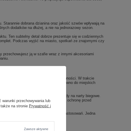
. Starannie dobrana dzianina oraz jakość szwów wpływają na
lnych dodatków na dłużej, a nie na jednorazowy sezon.
uktu. Ten subtelny detal dobrze prezentuje się w codziennych
y komplet. Podczas wyjść na miasto, spotkań ze znajomymi czy
zy przechowujesz ją w szafie wraz z innymi akcesoriami
aniu.
 element stroju do rekreacyjnych aktywności. W trakcie
wojego stylu ubierania się. Pasuje zarówno do miejskich
ycieczki górskie czy rekreacyjne wypady na narty biegowe.
cześnie materiał zapewnia wystarczającą ochronę przed
ć warunki przechowywania lub
 także na stronie
Prywatność i
ku osobnych egzemplarzy do różnych zastosowań. Jedna
iem.
Zawsze aktywne