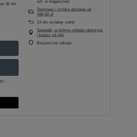
szt. w magazynie)
ie 30 dni
Darmowa i szybka dostawa
od
499,00 zł
14
dni na łatwy zwrot
Sprawdź, w którym sklepie obejrzysz
i kupisz od ręki
Bezpieczne zakupy
ez: