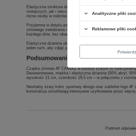
Elastyczna struktura dzianiny sprawia, że czapka dopasowuje 
mniejszych, jak i nieco większych obwodach głowy w ramach 
Analityczne pliki coo
różne osoby w rodzinie.
Przyjemna w dotyku powierzchnia minimalizuje ryzyko dyskom
Reklamowe pliki coo
zimowego zwiedzania miasta, całodziennej wycieczki za miast
każdego dnia, bez obaw o podrażnienia skóry.
Elastyczna dzianina ułatwia również zakładanie i zdejmowanie
jeden ruch, aby zdjąć ją z głowy i włożyć do kieszeni, a po w
Potwier
Podsumowanie – praktyczna, sportow
Czapka zimowa 4F CAM002 w kolorze szarym to funkcjonalny 
Dwuwarstwowa, miękka i elastyczna dzianina (50% akryl, 50% 
wysokość 21 cm, szerokość 19,5 cm – w połączeniu z rozmia
Neutralny szary kolor, sportowy design oraz subtelne logo 4F 
konstrukcja umożliwiają intensywne użytkowanie przez więcej 
Podmiot odpowied