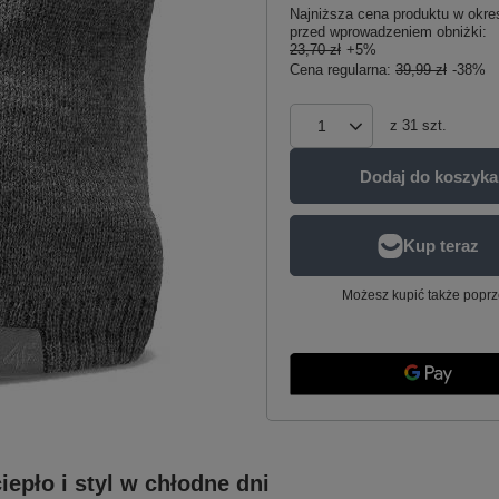
Najniższa cena produktu w okres
przed wprowadzeniem obniżki:
23,70 zł
+5%
Cena regularna:
39,99 zł
-38%
z
31
szt.
Dodaj do koszyka
Możesz kupić także poprz
epło i styl w chłodne dni