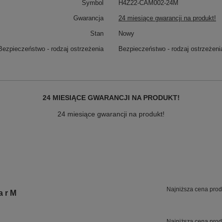
Symbol
H4Z22-CAM002-24M
Gwarancja
24 miesiące gwarancji na produkt!
Stan
Nowy
Bezpieczeństwo - rodzaj ostrzeżenia
Bezpieczeństwo - rodzaj ostrzeżeni
24 MIESIĄCE GWARANCJI NA PRODUKT!
24 miesiące gwarancji na produkt!
Najniższa cena prod
 r M
Najniższa cena prod