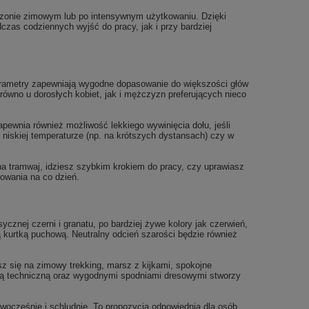
sezonie zimowym lub po intensywnym użytkowaniu. Dzięki
zas codziennych wyjść do pracy, jak i przy bardziej
rametry zapewniają wygodne dopasowanie do większości głów
równo u dorosłych kobiet, jak i mężczyzn preferujących nieco
pewnia również możliwość lekkiego wywinięcia dołu, jeśli
niskiej temperaturze (np. na krótszych dystansach) czy w
na tramwaj, idziesz szybkim krokiem do pracy, czy uprawiasz
owania na co dzień.
ycznej czerni i granatu, po bardziej żywe kolory jak czerwień,
 kurtką puchową. Neutralny odcień szarości będzie również
sz się na zimowy trekking, marsz z kijkami, spokojne
tką techniczną oraz wygodnymi spodniami dresowymi stworzy
wocześnie i schludnie. To propozycja odpowiednia dla osób,