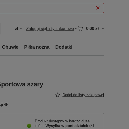
0,00 zł
zł
Zaloguj się
Listy zakupowe
Obuwie
Piłka nożna
Dodatki
portowa szary
Dodaj do listy zakupowej
ji 4F
Produkt dostępny w bardzo dużej
ilości
Wysyłka
w poniedziałek
(31