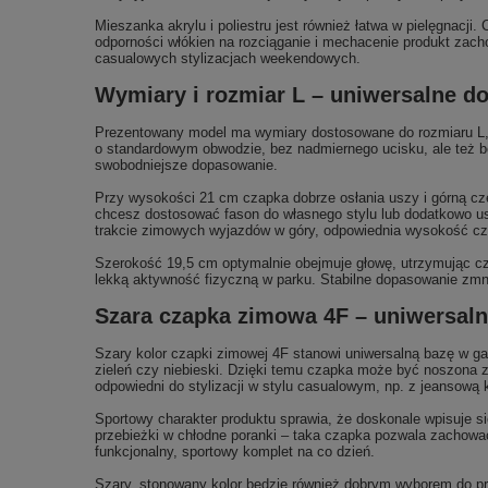
Mieszanka akrylu i poliestru jest również łatwa w pielęgnac
odporności włókien na rozciąganie i mechacenie produkt zach
casualowych stylizacjach weekendowych.
Wymiary i rozmiar L – uniwersalne d
Prezentowany model ma wymiary dostosowane do rozmiaru L,
o standardowym obwodzie, bez nadmiernego ucisku, ale też be
swobodniejsze dopasowanie.
Przy wysokości 21 cm czapka dobrze osłania uszy i górną częś
chcesz dostosować fason do własnego stylu lub dodatkowo usz
trakcie zimowych wyjazdów w góry, odpowiednia wysokość czap
Szerokość 19,5 cm optymalnie obejmuje głowę, utrzymując cza
lekką aktywność fizyczną w parku. Stabilne dopasowanie zmn
Szara czapka zimowa 4F – uniwersalny
Szary kolor czapki zimowej 4F stanowi uniwersalną bazę w gard
zieleń czy niebieski. Dzięki temu czapka może być noszona z
odpowiedni do stylizacji w stylu casualowym, np. z jeansową ku
Sportowy charakter produktu sprawia, że doskonale wpisuje si
przebieżki w chłodne poranki – taka czapka pozwala zachowa
funkcjonalny, sportowy komplet na co dzień.
Szary, stonowany kolor będzie również dobrym wyborem do pra