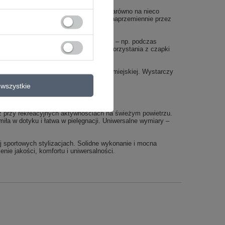
i materiału produkt dobrze układa się zarówno na nieco
rezent lub gdy będzie ona użytkowana naprzemiennie przez
asz wiele godzin na świeżym powietrzu – np. podczas
kości przekłada się na większą chęć korzystania z czapki
nętrz – do biura, sklepu, komunikacji miejskiej. Wystarczy
wszystkie
 przy rekreacyjnych aktywnościach na świeżym powietrzu.
ła w dotyku i łatwa w pielęgnacji. Uniwersalne wymiary –
ej sportowych stylizacjach. Solidne wykonanie i mocna
nie jakości, komfortu i uniwersalności.