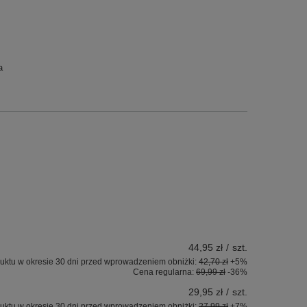
a
44,95 zł
/
szt.
uktu w okresie 30 dni przed wprowadzeniem obniżki:
42,70 zł
+5%
Cena regularna:
69,99 zł
-36%
29,95 zł
/
szt.
uktu w okresie 30 dni przed wprowadzeniem obniżki:
27,99 zł
+7%