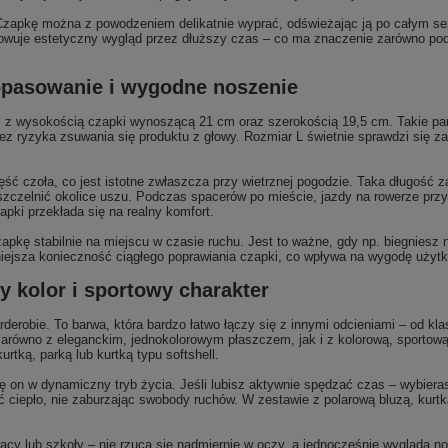
ji. Czapkę można z powodzeniem delikatnie wyprać, odświeżając ją po całym 
owuje estetyczny wygląd przez dłuższy czas – co ma znaczenie zarówno podc
opasowanie i wygodne noszenie
 z wysokością czapki wynoszącą 21 cm oraz szerokością 19,5 cm. Takie pa
z ryzyka zsuwania się produktu z głowy. Rozmiar L świetnie sprawdzi się za
ć czoła, co jest istotne zwłaszcza przy wietrznej pogodzie. Taka długość za
czelnić okolice uszu. Podczas spacerów po mieście, jazdy na rowerze przy 
ki przekłada się na realny komfort.
pkę stabilnie na miejscu w czasie ruchu. Jest to ważne, gdy np. biegniesz 
iejsza konieczność ciągłego poprawiania czapki, co wpływa na wygodę użytk
 kolor i sportowy charakter
erobie. To barwa, która bardzo łatwo łączy się z innymi odcieniami – od klas
arówno z eleganckim, jednokolorowym płaszczem, jak i z kolorową, sportową
rtką, parką lub kurtką typu softshell.
ę on w dynamiczny tryb życia. Jeśli lubisz aktywnie spędzać czas – wybiera
ć ciepło, nie zaburzając swobody ruchów. W zestawie z polarową bluzą, kur
cy lub szkoły – nie rzuca się nadmiernie w oczy, a jednocześnie wygląda no