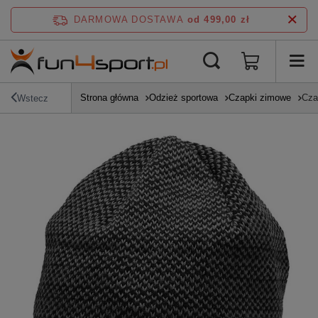
DARMOWA DOSTAWA
od 499,00 zł
Strona główna
Odzież sportowa
Czapki zimowe
Cza
Wstecz