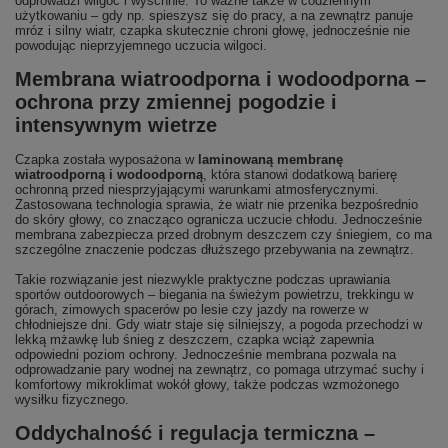
odprowadzi wilgoć i wyschnie. To ważne także w codziennym
użytkowaniu – gdy np. spieszysz się do pracy, a na zewnątrz panuje
mróz i silny wiatr, czapka skutecznie chroni głowę, jednocześnie nie
powodując nieprzyjemnego uczucia wilgoci.
Membrana wiatroodporna i wodoodporna –
ochrona przy zmiennej pogodzie i
intensywnym wietrze
Czapka została wyposażona w
laminowaną membranę
wiatroodporną i wodoodporną
, która stanowi dodatkową barierę
ochronną przed niesprzyjającymi warunkami atmosferycznymi.
Zastosowana technologia sprawia, że wiatr nie przenika bezpośrednio
do skóry głowy, co znacząco ogranicza uczucie chłodu. Jednocześnie
membrana zabezpiecza przed drobnym deszczem czy śniegiem, co ma
szczególne znaczenie podczas dłuższego przebywania na zewnątrz.
Takie rozwiązanie jest niezwykle praktyczne podczas uprawiania
sportów outdoorowych – biegania na świeżym powietrzu, trekkingu w
górach, zimowych spacerów po lesie czy jazdy na rowerze w
chłodniejsze dni. Gdy wiatr staje się silniejszy, a pogoda przechodzi w
lekką mżawkę lub śnieg z deszczem, czapka wciąż zapewnia
odpowiedni poziom ochrony. Jednocześnie membrana pozwala na
odprowadzanie pary wodnej na zewnątrz, co pomaga utrzymać suchy i
komfortowy mikroklimat wokół głowy, także podczas wzmożonego
wysiłku fizycznego.
Oddychalność i regulacja termiczna –