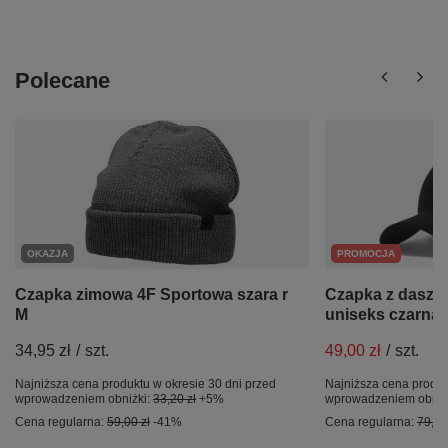
Polecane
OKAZJA
PROMOCJA
Czapka zimowa 4F Sportowa szara r
Czapka z daszk
M
uniseks czarna 
34,95 zł
/
szt.
49,00 zł
/
szt.
Najniższa cena produktu w okresie 30 dni przed
Najniższa cena produk
wprowadzeniem obniżki:
33,20 zł
+5%
wprowadzeniem obniż
Cena regularna:
59,00 zł
-41%
Cena regularna:
79,99