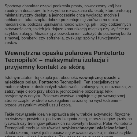
Sportowy charakter czapki podkreśla prosty, nowoczesny krój bez
zbędnych dodatków. To korzystne rozwiązanie dla osób, które preferują
minimalistyczny design, a jednocześnie chcą wyglądać modnie i
schludnie. Taka czapka dobrze prezentuje się zarówno na stoku
narciarskim, podczas uprawiania nordic walking, jak i przy codziennych
aktywnościach, takich jak dojazd komunikacją miejską czy wyjście na
szybkie zakupy. Możesz ją z powodzeniem założyć do puchowej kurtki
zimowej, bomberki czy softshella, zyskując spójny i funkcjonalny
zestaw.
Wewnętrzna opaska polarowa Pontetorto
Tecnopile® – maksymalna izolacja i
przyjemny kontakt ze skórą
Istotnym atutem tej czapki jest obecność
wewnętrznej opaski z
miękkiego polaru Pontetorto Tecnopile®
. Ten specjalistyczny
materiał słynie z doskonałych właściwości izolacyjnych, co oznacza, że
zatrzymuje ciepło przy skórze, jednocześnie pozostając lekki i
przyjemny w dotyku. Polarowa warstwa znajduje się po wewnętrznej
stronie czapki, w strefie szczególnie narażonej na wychłodzenie –
przede wszystkim wokół uszu i czoła.
Takie rozwiązanie idealnie sprawdza się w trakcie aktywności fizycznej
na świeżym powietrzu: podczas biegania zimą, marszobiegów, jazdy na
łyżwach czy treningów piłkarskich na otwartym boisku. Polar Pontetorto
Tecnopile® cechuje się również
szybkoschnącymi właściwościami
,
dzięki czemu, nawet jeśli spocisz się w czasie wysiłku, materiał szybko