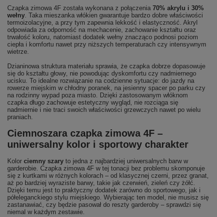
Czapka zimowa 4F została wykonana z połączenia
70% akrylu i 30%
wełny
. Taka mieszanka włókien gwarantuje bardzo dobre właściwości
termoizolacyjne, a przy tym zapewnia lekkość i elastyczność. Akryl
odpowiada za odporność na mechacenie, zachowanie kształtu oraz
trwałość koloru, natomiast dodatek wełny znacząco podnosi poziom
ciepła i komfortu nawet przy niższych temperaturach czy intensywnym
wietrze.
Dzianinowa struktura materiału sprawia, że czapka dobrze dopasowuje
się do kształtu głowy, nie powodując dyskomfortu czy nadmiernego
ucisku. To idealne rozwiązanie na codzienne sytuacje: do jazdy na
rowerze miejskim w chłodny poranek, na jesienny spacer po parku czy
na rodzinny wypad poza miasto. Dzięki zastosowanym włóknom
czapka długo zachowuje estetyczny wygląd, nie rozciąga się
nadmiernie i nie traci swoich właściwości grzewczych nawet po wielu
praniach.
Ciemnoszara czapka zimowa 4F –
uniwersalny kolor i sportowy charakter
Kolor
ciemny szary
to jedna z najbardziej uniwersalnych barw w
garderobie. Czapka zimowa 4F w tej tonacji bez problemu skomponuje
się z kurtkami w różnych kolorach – od klasycznej czerni, przez granat,
aż po bardziej wyraziste barwy, takie jak czerwień, zieleń czy żółć.
Dzięki temu jest to praktyczny dodatek zarówno do sportowego, jak i
półeleganckiego stylu miejskiego. Wybierając ten model, nie musisz się
zastanawiać, czy będzie pasował do reszty garderoby – sprawdzi się
niemal w każdym zestawie.