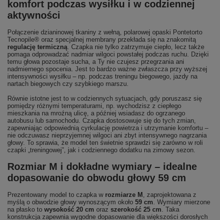
komfort podczas wysiłku i w codziennej
aktywności
Połączenie dzianinowej tkaniny z wełną, polarowej opaski Pontetorto
Tecnopile® oraz specjalnej membrany przekłada się na znakomitą
regulację termiczną
. Czapka nie tylko zatrzymuje ciepło, lecz także
pomaga odprowadzać nadmiar wilgoci powstałej podczas ruchu. Dzięki
temu głowa pozostaje sucha, a Ty nie czujesz przegrzania ani
nadmiernego spocenia. Jest to bardzo ważne zwłaszcza przy wyższej
intensywności wysiłku – np. podczas treningu biegowego, jazdy na
nartach biegowych czy szybkiego marszu.
Równie istotne jest to w codziennych sytuacjach, gdy poruszasz się
pomiędzy różnymi temperaturami, np. wychodzisz z ciepłego
mieszkania na mroźną ulicę, a później wsiadasz do ogrzanego
autobusu lub samochodu. Czapka dostosowuje się do tych zmian,
zapewniając odpowiednią cyrkulację powietrza i utrzymanie komfortu –
nie odczuwasz nieprzyjemnej wilgoci ani zbyt intensywnego nagrzania
głowy. To sprawia, że model ten świetnie sprawdzi się zarówno w roli
czapki „treningowej”, jak i codziennego dodatku na zimowy sezon.
Rozmiar M i dokładne wymiary – idealne
dopasowanie do obwodu głowy 59 cm
Prezentowany model to czapka w
rozmiarze M
, zaprojektowana z
myślą o obwodzie głowy wynoszącym około
59 cm
. Wymiary mierzone
na płasko to
wysokość 20 cm
oraz
szerokość 25 cm
. Taka
konstrukcja zapewnia wygodne dopasowanie dla większości dorosłych