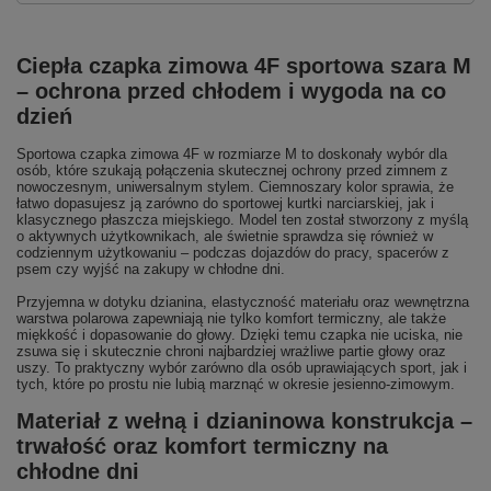
Ciepła czapka zimowa 4F sportowa szara M
– ochrona przed chłodem i wygoda na co
dzień
Sportowa czapka zimowa 4F w rozmiarze M to doskonały wybór dla
osób, które szukają połączenia skutecznej ochrony przed zimnem z
nowoczesnym, uniwersalnym stylem. Ciemnoszary kolor sprawia, że
łatwo dopasujesz ją zarówno do sportowej kurtki narciarskiej, jak i
klasycznego płaszcza miejskiego. Model ten został stworzony z myślą
o aktywnych użytkownikach, ale świetnie sprawdza się również w
codziennym użytkowaniu – podczas dojazdów do pracy, spacerów z
psem czy wyjść na zakupy w chłodne dni.
Przyjemna w dotyku dzianina, elastyczność materiału oraz wewnętrzna
warstwa polarowa zapewniają nie tylko komfort termiczny, ale także
miękkość i dopasowanie do głowy. Dzięki temu czapka nie uciska, nie
zsuwa się i skutecznie chroni najbardziej wrażliwe partie głowy oraz
uszy. To praktyczny wybór zarówno dla osób uprawiających sport, jak i
tych, które po prostu nie lubią marznąć w okresie jesienno-zimowym.
Materiał z wełną i dzianinowa konstrukcja –
trwałość oraz komfort termiczny na
chłodne dni