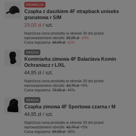
PROMOCJA
Czapka z daszkiem 4F strapback uniseks
granatowa r S/M
29,00 zł
/
szt.
Najniższa cena produktu w okresie 30 dni przed
wprowadzeniem obniżki:
35,95 zł
-19%
Cena regularna:
49,99 zł
-42%
OKAZJA
Kominiarka zimowa 4F Balaclava Komin
Ochraniacz r L/XL
44,95 zł
/
szt.
Najniższa cena produktu w okresie 30 dni przed
wprowadzeniem obniżki:
42,70 zł
+5%
Cena regularna:
79,99 zł
-44%
OKAZJA
Czapka zimowa 4F Sportowa czarna r M
44,95 zł
/
szt.
Najniższa cena produktu w okresie 30 dni przed
wprowadzeniem obniżki:
42,70 zł
+5%
Cena regularna:
69,99 zł
-36%