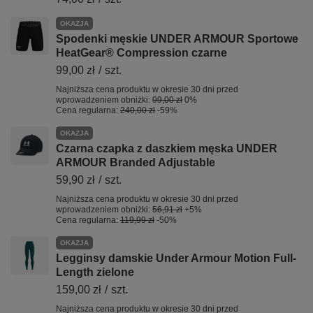
OKAZJA
Spodenki męskie UNDER ARMOUR Sportowe
HeatGear® Compression czarne
99,00 zł
/
szt.
Najniższa cena produktu w okresie 30 dni przed
wprowadzeniem obniżki:
99,00 zł
0%
Cena regularna:
240,00 zł
-59%
OKAZJA
Czarna czapka z daszkiem męska UNDER
ARMOUR Branded Adjustable
59,90 zł
/
szt.
Najniższa cena produktu w okresie 30 dni przed
wprowadzeniem obniżki:
56,91 zł
+5%
Cena regularna:
119,99 zł
-50%
OKAZJA
Legginsy damskie Under Armour Motion Full-
Length zielone
159,00 zł
/
szt.
Najniższa cena produktu w okresie 30 dni przed