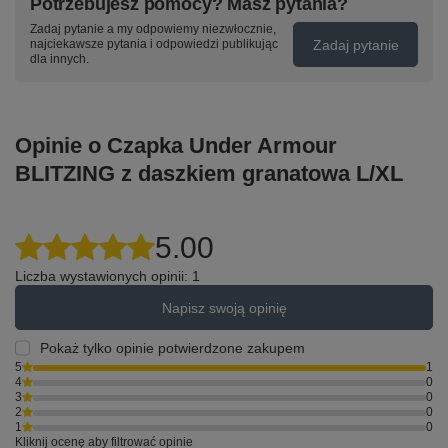
Potrzebujesz pomocy? Masz pytania?
Zadaj pytanie a my odpowiemy niezwłocznie,
Zadaj pytanie
najciekawsze pytania i odpowiedzi publikując
dla innych.
Opinie o Czapka Under Armour
BLITZING z daszkiem granatowa L/XL
5.00
Liczba wystawionych opinii: 1
Napisz swoją opinię
Pokaż tylko opinie potwierdzone zakupem
5
1
4
0
3
0
2
0
1
0
Kliknij ocenę aby filtrować opinie