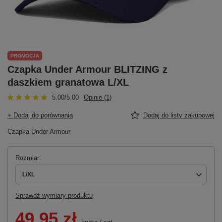
PROMOCJA
Czapka Under Armour BLITZING z
daszkiem granatowa L/XL
5.00/5.00
Opinie (1)
+ Dodaj do porównania
Dodaj do listy zakupowej
Czapka Under Armour
Rozmiar
L/XL
Sprawdź wymiary produktu
49,95 zł