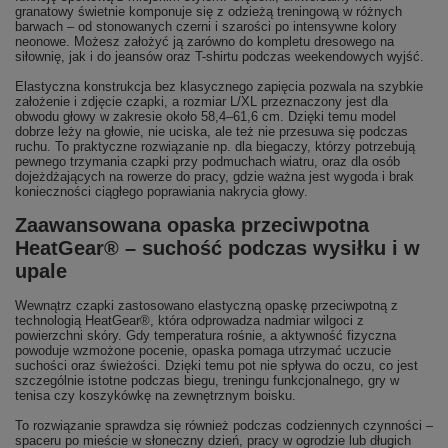
granatowy świetnie komponuje się z odzieżą treningową w różnych
barwach – od stonowanych czerni i szarości po intensywne kolory
neonowe. Możesz założyć ją zarówno do kompletu dresowego na
siłownię, jak i do jeansów oraz T-shirtu podczas weekendowych wyjść.
Elastyczna konstrukcja bez klasycznego zapięcia pozwala na szybkie
założenie i zdjęcie czapki, a rozmiar L/XL przeznaczony jest dla
obwodu głowy w zakresie około 58,4–61,6 cm. Dzięki temu model
dobrze leży na głowie, nie uciska, ale też nie przesuwa się podczas
ruchu. To praktyczne rozwiązanie np. dla biegaczy, którzy potrzebują
pewnego trzymania czapki przy podmuchach wiatru, oraz dla osób
dojeżdżających na rowerze do pracy, gdzie ważna jest wygoda i brak
konieczności ciągłego poprawiania nakrycia głowy.
Zaawansowana opaska przeciwpotna
HeatGear® – suchość podczas wysiłku i w
upale
Wewnątrz czapki zastosowano elastyczną opaskę przeciwpotną z
technologią HeatGear®, która odprowadza nadmiar wilgoci z
powierzchni skóry. Gdy temperatura rośnie, a aktywność fizyczna
powoduje wzmożone pocenie, opaska pomaga utrzymać uczucie
suchości oraz świeżości. Dzięki temu pot nie spływa do oczu, co jest
szczególnie istotne podczas biegu, treningu funkcjonalnego, gry w
tenisa czy koszykówkę na zewnętrznym boisku.
To rozwiązanie sprawdza się również podczas codziennych czynności –
spaceru po mieście w słoneczny dzień, pracy w ogrodzie lub długich