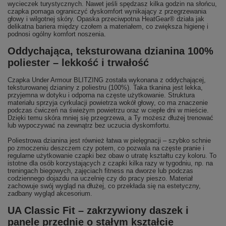
wycieczek turystycznych. Nawet jeśli spędzasz kilka godzin na słońcu,
czapka pomaga ograniczyć dyskomfort wynikający z przegrzewania
głowy i wilgotnej skóry. Opaska przeciwpotna HeatGear® działa jak
delikatna bariera między czołem a materiałem, co zwiększa higienę i
podnosi ogólny komfort noszenia.
Oddychająca, teksturowana dzianina 100%
poliester – lekkość i trwałość
Czapka Under Armour BLITZING została wykonana z oddychającej,
teksturowanej dzianiny z poliestru (100%). Taka tkanina jest lekka,
przyjemna w dotyku i odporna na częste użytkowanie. Struktura
materiału sprzyja cyrkulacji powietrza wokół głowy, co ma znaczenie
podczas ćwiczeń na świeżym powietrzu oraz w ciepłe dni w mieście.
Dzięki temu skóra mniej się przegrzewa, a Ty możesz dłużej trenować
lub wypoczywać na zewnątrz bez uczucia dyskomfortu.
Poliestrowa dzianina jest również łatwa w pielęgnacji – szybko schnie
po zmoczeniu deszczem czy potem, co pozwala na częste pranie i
regularne użytkowanie czapki bez obaw o utratę kształtu czy koloru. To
istotne dla osób korzystających z czapki kilka razy w tygodniu, np. na
treningach biegowych, zajęciach fitness na dworze lub podczas
codziennego dojazdu na uczelnię czy do pracy pieszo. Materiał
zachowuje swój wygląd na dłużej, co przekłada się na estetyczny,
zadbany wygląd akcesorium.
UA Classic Fit – zakrzywiony daszek i
panele przednie o stałym kształcie