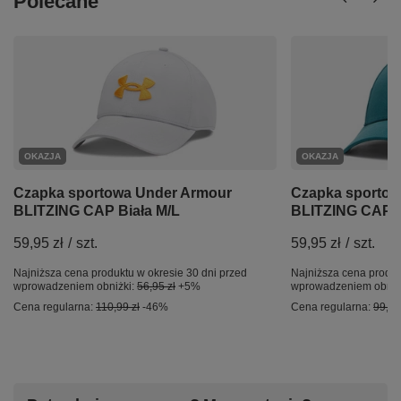
Polecane
OKAZJA
OKAZJA
Czapka sportowa Under Armour
Czapka sportow
BLITZING CAP Biała M/L
BLITZING CAP Z
59,95 zł
/
szt.
59,95 zł
/
szt.
Najniższa cena produktu w okresie 30 dni przed
Najniższa cena produk
wprowadzeniem obniżki:
56,95 zł
+5%
wprowadzeniem obniż
Cena regularna:
110,99 zł
-46%
Cena regularna:
99,99