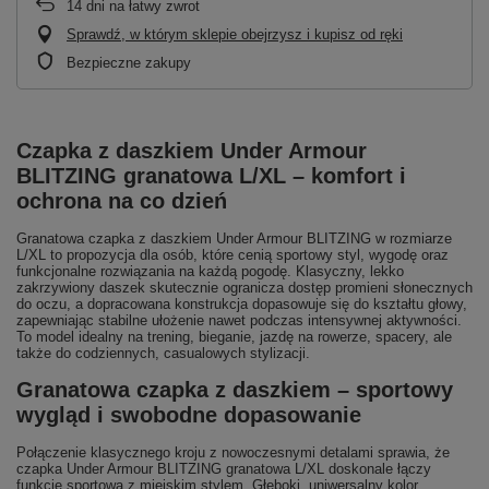
14
dni na łatwy zwrot
Sprawdź, w którym sklepie obejrzysz i kupisz od ręki
Bezpieczne zakupy
Czapka z daszkiem Under Armour
BLITZING granatowa L/XL – komfort i
ochrona na co dzień
Granatowa czapka z daszkiem Under Armour BLITZING w rozmiarze
L/XL to propozycja dla osób, które cenią sportowy styl, wygodę oraz
funkcjonalne rozwiązania na każdą pogodę. Klasyczny, lekko
zakrzywiony daszek skutecznie ogranicza dostęp promieni słonecznych
do oczu, a dopracowana konstrukcja dopasowuje się do kształtu głowy,
zapewniając stabilne ułożenie nawet podczas intensywnej aktywności.
To model idealny na trening, bieganie, jazdę na rowerze, spacery, ale
także do codziennych, casualowych stylizacji.
Granatowa czapka z daszkiem – sportowy
wygląd i swobodne dopasowanie
Połączenie klasycznego kroju z nowoczesnymi detalami sprawia, że
czapka Under Armour BLITZING granatowa L/XL doskonale łączy
funkcję sportową z miejskim stylem. Głęboki, uniwersalny kolor