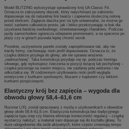
Model BLITZING wykorzystuje sprawdzony krój UA Classic Fit.
Oznacza to zakrzywiony daszek, który natychmiast po założeniu
dopasowuje się do naturalnej linii twarzy i zapewnia skuteczną osłonę
przed słońcem. Zagięcie daszka jest na tyle uniwersalne, że można go
nosić zarówno całkowicie prosto, jak i lekko przekrzywiając w bok dla
uzyskania bardziej swobodnego, streetwearowego charakteru. Podczas
jazdy samochodem ogranicza oślepianie promieniami, a na spacerze po
plaży czy w górach pozwala lepiej chronić wzrok.
Przednie, usztywnione panele zostały zaprojektowane tak, aby nie
traciły formy, zachowując niski profil dopasowania. Oznacza to, że
czapka dobrze przylega do głowy, ale nie sprawia wrażenia
„nadmuchanej”. Taka konstrukcja przydaje się np. podczas treningu
siłowego, gdy wykonujesz ćwiczenia w pozycji leżącej lub pochylonej –
czapka pozostaje na swoim miejscu, nie zasłania pola widzenia i nie
odkształca się. W codziennym użytkowaniu niski profil wygląda
estetycznie z kurtkami sportowymi, bluzami z kapturem czy lekkimi
kurtkami przejściowymi.
Elastyczny krój bez zapięcia – wygoda dla
obwodu głowy 58,4–61,6 cm
Rozmiar L/XL został opracowany z myślą o użytkownikach o obwodzie
głowy około 58,4–61,6 cm. Elastyczna konstrukcja bez tradycyjnego
zapięcia typu rzep czy klamra eliminuje konieczność regulacji – czapkę
wystarczy nałożyć, a materiał sam dopasuje się do kształtu głowy. To
duże udogodnienie dla osób aktywnych, które często zmieniają tempo
aktywności i nie chcą tracić czasu na poprawianie nakrycia.